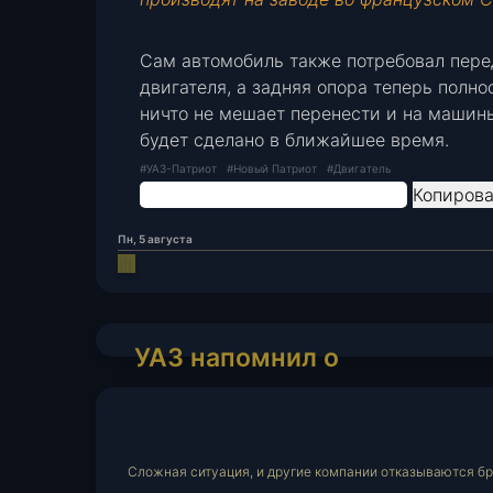
Сам автомобиль также потребовал пере
двигателя, а задняя опора теперь полно
ничто не мешает перенести и на машины
будет сделано в ближайшее время.
#УАЗ-Патриот
#Новый Патриот
#Двигатель
Копирова
Пн, 5 августа
VK
Одноклассники
Telegram
Viber
Поделиться
через
электронную
почту
УАЗ
УАЗ напомнил о
напомнил
десятиместном
о
внедорожнике
десятиместном
внедорожнике
Сложная ситуация, и другие компании отказываются бр