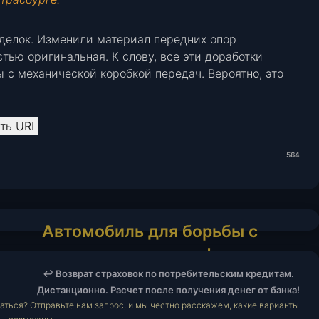
делок. Изменили материал передних опор
стью оригинальная. К слову, все эти доработки
 с механической коробкой передач. Вероятно, это
ть URL
564
Автомобиль
Автомобиль для борьбы с
для
лесными пожарами!
борьбы
↩️ Возврат страховок по потребительским кредитам.
с
Дистанционно. Расчет после получения денег от банка!
лесными
аться? Отправьте нам запрос, и мы честно расскажем, какие варианты
пожарами!