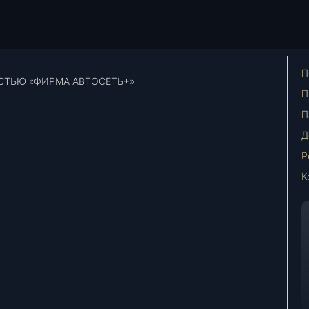
П
СТЬЮ «ФИРМА АВТОСЕТЬ+»
П
П
Д
Р
К