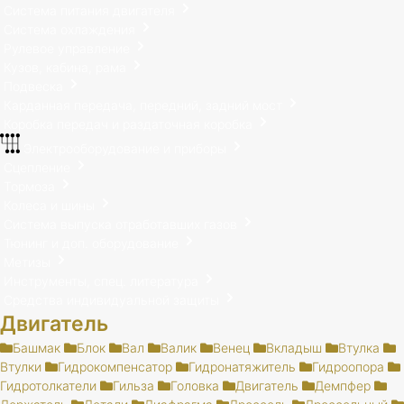
Система питания двигателя
Система охлаждения
Рулевое управление
Кузов, кабина, рама
Подвеска
Карданная передача, передний, задний мост
Коробка передач и раздаточная коробка
Электрооборудование и приборы
Сцепление
Тормоза
Колеса и шины
Система выпуска отработавших газов
Тюнинг и доп. оборудование
Метизы
Инструменты, спец. литература
Средства индивидуальной защиты
Двигатель
Башмак
Блок
Вал
Валик
Венец
Вкладыш
Втулка
Втулки
Гидрокомпенсатор
Гидронатяжитель
Гидроопора
Гидротолкатели
Гильза
Головка
Двигатель
Демпфер