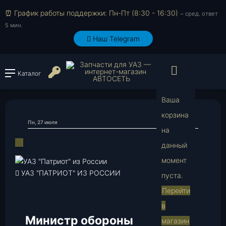
⏰ График работы поддержки: Пн-Пт (8:30 - 16:30)
~ сред. ответ
5 мин.
Наш Telegram
Просмо
Войти или зарегистрироват
Каталог
Ваша
корзина
Пн, 27 июля
337
на
В
VK
Одноклассники
Telegram
Viber
Поделиться
данный
через
момент
электронную
УАЗ "ПАТРИОТ" ИЗ РОССИИ
пуста.
почту
Перейти
в
Министр обороны
магазин