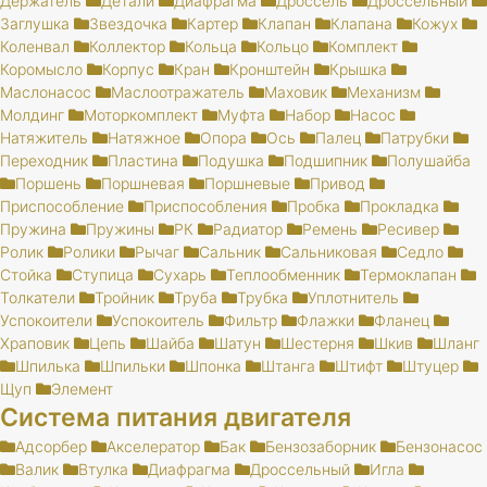
Держатель
Детали
Диафрагма
Дроссель
Дроссельный
Заглушка
Звездочка
Картер
Клапан
Клапана
Кожух
Коленвал
Коллектор
Кольца
Кольцо
Комплект
Коромысло
Корпус
Кран
Кронштейн
Крышка
Маслонасос
Маслоотражатель
Маховик
Механизм
Молдинг
Моторкомплект
Муфта
Набор
Насос
Натяжитель
Натяжное
Опора
Ось
Палец
Патрубки
Переходник
Пластина
Подушка
Подшипник
Полушайба
Поршень
Поршневая
Поршневые
Привод
Приспособление
Приспособления
Пробка
Прокладка
Пружина
Пружины
РК
Радиатор
Ремень
Ресивер
Ролик
Ролики
Рычаг
Сальник
Сальниковая
Седло
Стойка
Ступица
Сухарь
Теплообменник
Термоклапан
Толкатели
Тройник
Труба
Трубка
Уплотнитель
Успокоители
Успокоитель
Фильтр
Флажки
Фланец
Храповик
Цепь
Шайба
Шатун
Шестерня
Шкив
Шланг
Шпилька
Шпильки
Шпонка
Штанга
Штифт
Штуцер
Щуп
Элемент
Система питания двигателя
Адсорбер
Акселератор
Бак
Бензозаборник
Бензонасос
Валик
Втулка
Диафрагма
Дроссельный
Игла