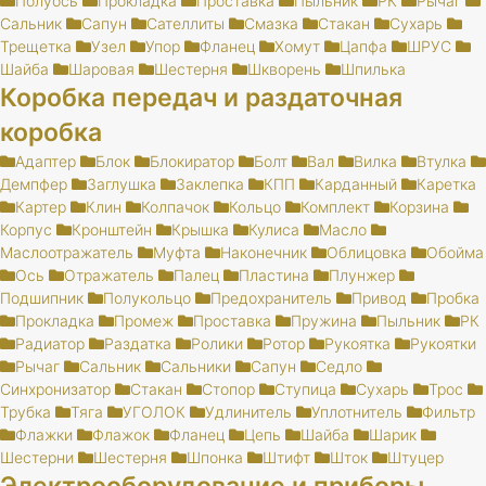
Полуось
Прокладка
Проставка
Пыльник
РК
Рычаг
Сальник
Сапун
Сателлиты
Смазка
Стакан
Сухарь
Трещетка
Узел
Упор
Фланец
Хомут
Цапфа
ШРУС
Шайба
Шаровая
Шестерня
Шкворень
Шпилька
Коробка передач и раздаточная
коробка
Адаптер
Блок
Блокиратор
Болт
Вал
Вилка
Втулка
Демпфер
Заглушка
Заклепка
КПП
Карданный
Каретка
Картер
Клин
Колпачок
Кольцо
Комплект
Корзина
Корпус
Кронштейн
Крышка
Кулиса
Масло
Маслоотражатель
Муфта
Наконечник
Облицовка
Обойма
Ось
Отражатель
Палец
Пластина
Плунжер
Подшипник
Полукольцо
Предохранитель
Привод
Пробка
Прокладка
Промеж
Проставка
Пружина
Пыльник
РК
Радиатор
Раздатка
Ролики
Ротор
Рукоятка
Рукоятки
Рычаг
Сальник
Сальники
Сапун
Седло
Синхронизатор
Стакан
Стопор
Ступица
Сухарь
Трос
Трубка
Тяга
УГОЛОК
Удлинитель
Уплотнитель
Фильтр
Флажки
Флажок
Фланец
Цепь
Шайба
Шарик
Шестерни
Шестерня
Шпонка
Штифт
Шток
Штуцер