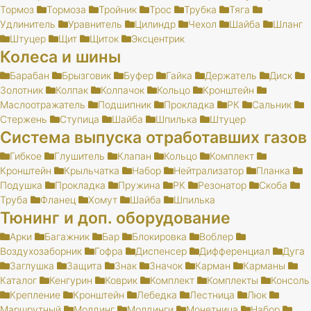
Тормоз
Тормоза
Тройник
Трос
Трубка
Тяга
Удлинитель
Уравнитель
Цилиндр
Чехол
Шайба
Шланг
Штуцер
Щит
Щиток
Эксцентрик
Колеса и шины
Барабан
Брызговик
Буфер
Гайка
Держатель
Диск
Золотник
Колпак
Колпачок
Кольцо
Кронштейн
Маслоотражатель
Подшипник
Прокладка
РК
Сальник
Стержень
Ступица
Шайба
Шпилька
Штуцер
Система выпуска отработавших газов
Гибкое
Глушитель
Клапан
Кольцо
Комплект
Кронштейн
Крыльчатка
Набор
Нейтрализатор
Планка
Подушка
Прокладка
Пружина
РК
Резонатор
Скоба
Труба
Фланец
Хомут
Шайба
Шпилька
Тюнинг и доп. оборудование
Арки
Багажник
Бар
Блокировка
Воблер
Воздухозаборник
Гофра
Диспенсер
Дифференциал
Дуга
Заглушка
Защита
Знак
Значок
Карман
Карманы
Каталог
Кенгурин
Коврик
Комплект
Комплекты
Консоль
Крепление
Кронштейн
Лебедка
Лестница
Люк
Маршрутный
Молдинг
Молдинги
Монетница
Набор