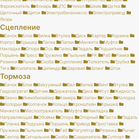
Фароискатель
Фонарь
ЦПС
Чехол
Шкив
Щетка
Щеточный
Щиток
Электробензонасос
Электропривод
Якорь
Сцепление
Бачок
Блок
Вилка
Втулка
Диск
Картер
Корзина
Корпус
Крышка
Лапка
Лапки
Манжета
Муфта
Накладка
Опора
Ось
Палец
Педаль
Подшипник
Поршень
Пресс
Пружина
Пыльник
РК
Раб
Рамка
Резинка
Рычаг
Скоба
Сцепление
Толкатель
Трубка
Тяга
Усилитель
Цилиндр
Шаровая
Шланг
Шток
Тормоза
Бачок
Блок
Вакуумный
Вал
Вилка
Винт
Втулка
Гидроагрегат
Датчик
Держатель
Диск
Жгут
Жидкость
Звено
Иммобилайзер
Камера
Клапан
Клин
Колодка
Колодки
Колпачок
Кольцо
Кронштейн
Крышка
Манжета
Маслоотражатель
Муфта
Накладка
Направляющая
Обойма
Опора
Опорный
Паста
Педаль
Планка
Подушка
Поршень
Привод
Проставка
Пружина
Пыльник
РК
Раб
Регулятор
Резинка
Рычаг
Сектор
Сигнальное
Скоба
Соединитель
Суппорт