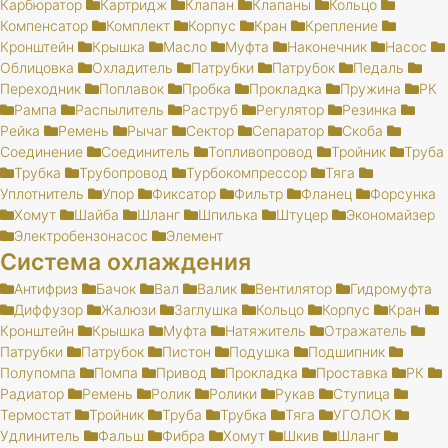
Карбюратор
Картридж
Клапан
Клапаны
Кольцо
Компенсатор
Комплект
Корпус
Кран
Крепление
Кронштейн
Крышка
Масло
Муфта
Наконечник
Насос
Облицовка
Охладитель
Патрубки
Патрубок
Педаль
Переходник
Поплавок
Пробка
Прокладка
Пружина
РК
Рампа
Распылитель
Раструб
Регулятор
Резинка
Рейка
Ремень
Рычаг
Сектор
Сепаратор
Скоба
Соединение
Соединитель
Топливопровод
Тройник
Труба
Трубка
Трубопровод
Турбокомпрессор
Тяга
Уплотнитель
Упор
Фиксатор
Фильтр
Фланец
Форсунка
Хомут
Шайба
Шланг
Шпилька
Штуцер
Экономайзер
Электробензонасос
Элемент
Система охлаждения
Антифриз
Бачок
Вал
Валик
Вентилятор
Гидромуфта
Диффузор
Жалюзи
Заглушка
Кольцо
Корпус
Кран
Кронштейн
Крышка
Муфта
Натяжитель
Отражатель
Патрубки
Патрубок
Пистон
Подушка
Подшипник
Полупомпа
Помпа
Привод
Прокладка
Проставка
РК
Радиатор
Ремень
Ролик
Ролики
Рукав
Ступица
Термостат
Тройник
Труба
Трубка
Тяга
УГОЛОК
Удлинитель
Фальш
Фибра
Хомут
Шкив
Шланг