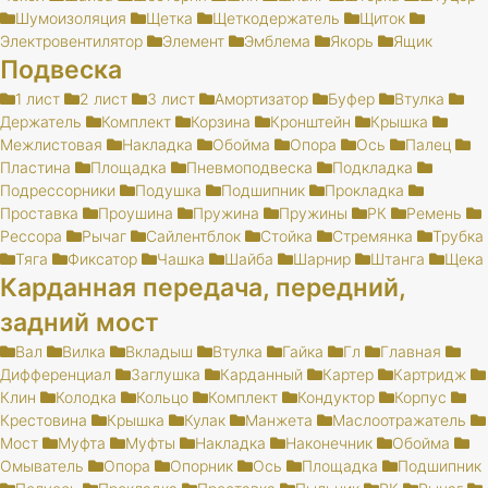
Шумоизоляция
Щетка
Щеткодержатель
Щиток
Электровентилятор
Элемент
Эмблема
Якорь
Ящик
Подвеска
1 лист
2 лист
3 лист
Амортизатор
Буфер
Втулка
Держатель
Комплект
Корзина
Кронштейн
Крышка
Межлистовая
Накладка
Обойма
Опора
Ось
Палец
Пластина
Площадка
Пневмоподвеска
Подкладка
Подрессорники
Подушка
Подшипник
Прокладка
Проставка
Проушина
Пружина
Пружины
РК
Ремень
Рессора
Рычаг
Сайлентблок
Стойка
Стремянка
Трубка
Тяга
Фиксатор
Чашка
Шайба
Шарнир
Штанга
Щека
Карданная передача, передний,
задний мост
Вал
Вилка
Вкладыш
Втулка
Гайка
Гл
Главная
Дифференциал
Заглушка
Карданный
Картер
Картридж
Клин
Колодка
Кольцо
Комплект
Кондуктор
Корпус
Крестовина
Крышка
Кулак
Манжета
Маслоотражатель
Мост
Муфта
Муфты
Накладка
Наконечник
Обойма
Омыватель
Опора
Опорник
Ось
Площадка
Подшипник