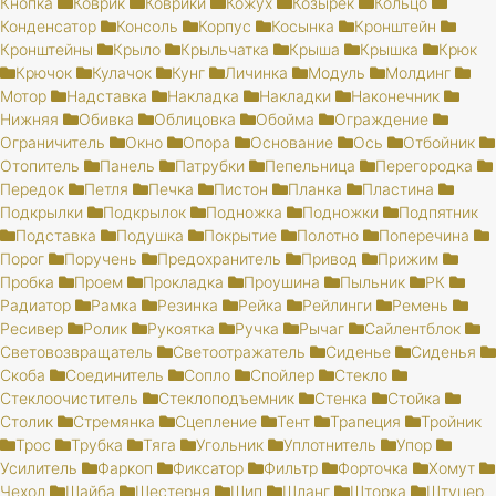
Кнопка
Коврик
Коврики
Кожух
Козырёк
Кольцо
Конденсатор
Консоль
Корпус
Косынка
Кронштейн
Кронштейны
Крыло
Крыльчатка
Крыша
Крышка
Крюк
Крючок
Кулачок
Кунг
Личинка
Модуль
Молдинг
Мотор
Надставка
Накладка
Накладки
Наконечник
Нижняя
Обивка
Облицовка
Обойма
Ограждение
Ограничитель
Окно
Опора
Основание
Ось
Отбойник
Отопитель
Панель
Патрубки
Пепельница
Перегородка
Передок
Петля
Печка
Пистон
Планка
Пластина
Подкрылки
Подкрылок
Подножка
Подножки
Подпятник
Подставка
Подушка
Покрытие
Полотно
Поперечина
Порог
Поручень
Предохранитель
Привод
Прижим
Пробка
Проем
Прокладка
Проушина
Пыльник
РК
Радиатор
Рамка
Резинка
Рейка
Рейлинги
Ремень
Ресивер
Ролик
Рукоятка
Ручка
Рычаг
Сайлентблок
Световозвращатель
Светоотражатель
Сиденье
Сиденья
Скоба
Соединитель
Сопло
Спойлер
Стекло
Стеклоочиститель
Стеклоподъемник
Стенка
Стойка
Столик
Стремянка
Сцепление
Тент
Трапеция
Тройник
Трос
Трубка
Тяга
Угольник
Уплотнитель
Упор
Усилитель
Фаркоп
Фиксатор
Фильтр
Форточка
Хомут
Чехол
Шайба
Шестерня
Шип
Шланг
Шторка
Штуцер