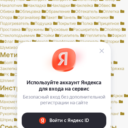
Накапотник
Накладка
Накладки
Наклейка
Обвес
Обивка
Облицовка
Обрамление
Обтекатель
Оплетка
Опора
Органайзер
Пакет
Панель
Подлокотники
Подогреватель
Подушка
Покрытие
Полка
Прицепное
Проставка
Пружины
Пусковые
Расширитель
Спойлер
Стеклоподъемник
Стойки
Усилитель
Утеплитель
Фаркоп
Флаг
Чехлы
Чехол
Шелфтокер
Шноркель
Шторки
Шумоизоляция
Метизы
Болт
БолтСпец
Ввертыш
Винт
Гайка
Заглушка
Заклепка
Заклепки
Комплект
Палец
Пружина
Пряжка
РК
Скоба
Тавотница
Хомут
Шайба
Шпилька
Шплинт
Инструменты, спец. литература
Автоодеяло
Домкрат
Заглушка
Каталог
Ключ
Крюк
Манометр
Монтажка
Наконечник
Насос
Натяжитель
Переноска
Пресс
Приспособление
Руководство
Рукоятка
Схема
Трос
Упор
Фиксатор
Цепи
Шланг
Шприц
Щетка
Средства индивидуальной защиты