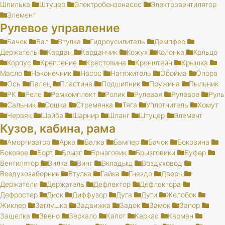
Шпилька
Штуцер
Электробензонасос
Электровентилятор
Элемент
Рулевое управление
Бачок
Вал
Втулка
Гидроусилитель
Демпфер
Держатель
Кардан
Карданчик
Кожух
Колонка
Кольцо
Корпус
Крепление
Крестовина
Кронштейн
Крышка
Масло
Наконечник
Насос
Натяжитель
Обойма
Опора
Ось
Палец
Пластина
Подшипник
Пружина
Пыльник
РК
Реле
Ремкомплект
Ролик
Рулевая
Рулевое
Руль
Сальник
Сошка
Стремянка
Тяга
Уплотнитель
Хомут
Червяк
Шайба
Шарнир
Шланг
Штуцер
Элемент
Кузов, кабина, рама
Амортизатор
Арка
Балка
Бампер
Бачок
Боковина
Боковое
Борт
Брызг
Брызговик
Брызговики
Буфер
Вентилятор
Вилка
Винт
Вкладыш
Воздуховод
Воздухозаборник
Втулка
Гайка
Гнездо
Дверь
Держатели
Держатель
Дефлектор
Дефлектора
Дефростер
Диск
Диффузор
Дуга
Дуги
Желобок
Жиклер
Заглушка
Задвижка
Задок
Замок
Запор
Защелка
Звено
Зеркало
Капот
Каркас
Карман