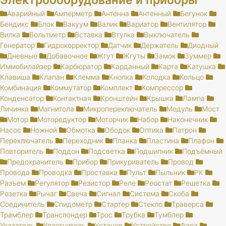
Электрооборудование и приборы
Аварийный
Амперметр
Антенна
Антенный
Бегунок
Бендикс
Блок
Вакуум
Валик
Вариатор
Вентилятор
Вилка
Вольтметр
Вставка
Втулка
Выключатель
Генератор
Гидрокорректор
Датчик
Держатель
Диодный
Дневные
Добавочное
Жгут
Жгуты
Замок
Зуммер
Иммобилайзер
Карбюратор
Карданный
Карта
Катушка
Клавиша
Клапан
Клемма
Кнопка
Колодка
Кольцо
Комбинация
Коммутатор
Комплект
Компрессор
Конденсатор
Контактная
Кронштейн
Крышка
Лампа
Личинка
Магнитола
Микропереключатель
Модуль
Мост
Мотор
Моторедуктор
Моторчик
Набор
Наконечник
Насос
Ножной
Обмотка
Ободок
Оптика
Патрон
Переключатель
Переходник
Планка
Пластина
Плафон
Повторитель
Поддон
Подсветка
Подшипник
Подъёмный
Предохранитель
Прибор
Прикуриватель
Провод
Провода
Проводка
Проставка
Пульт
Пыльник
РК
Разъем
Регулятор
Резистор
Реле
Реостат
Решетка
Розетка
Рычаг
Свеча
Сигнал
Система
Скоба
Соединитель
Спидометр
Стартер
Стекло
Траверса
Трамблер
Транспондер
Трос
Трубка
Тумблер
Указатель
Уплотнитель
Установ
Устройство
Фара