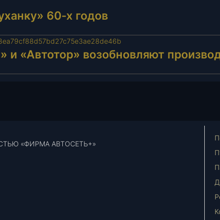
уханку» 60-х годов
З» и «Автотор» возобновляют произво
П
СТЬЮ «ФИРМА АВТОСЕТЬ+»
П
П
Д
Р
К