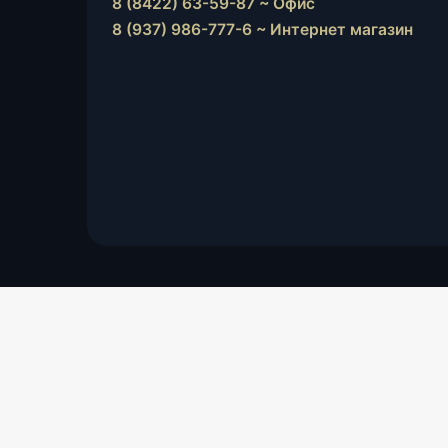
8 (8422) 63-59-87 ~ Офис
8 (937) 986-777-6 ~ Интернет магазин
Instagram
vk.com
Telegram
WhatsApp
E-
Mail