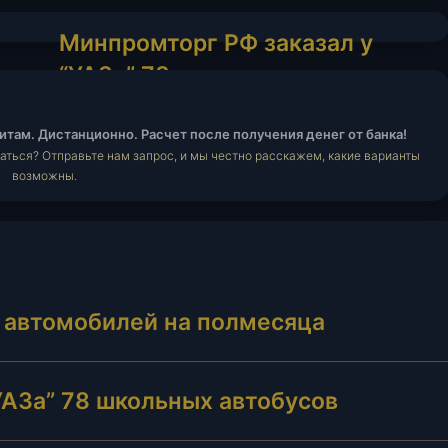
Минпромторг
Минпромторг РФ заказал у
РФ
“УАЗа” 78 школьных
заказал
автобусов
у
“УАЗа”
итам. Дистанционно. Расчет после получения денег от банка!
78
аться? Отправьте нам запрос, и мы честно расскажем, какие варианты
школьных
возможны.
автобусов
 автомобилей на полмесяца
УАЗа” 78 школьных автобусов