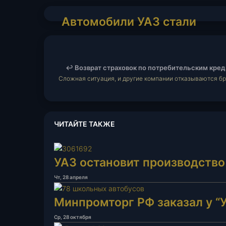
почту
электронную
почту
Автомобили
Автомобили УАЗ стали
УАЗ
доступны для аренды
стали
доступны
для
↩️ Возврат страховок по потребительским кред
аренды
Сложная ситуация, и другие компании отказываются бр
ЧИТАЙТЕ ТАКЖЕ
УАЗ остановит производство
Чт, 28 апреля
Минпромторг РФ заказал у “
Ср, 28 октября