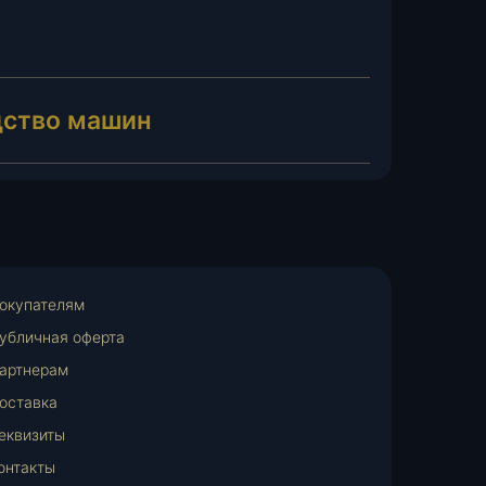
дство машин
окупателям
убличная оферта
артнерам
оставка
еквизиты
онтакты