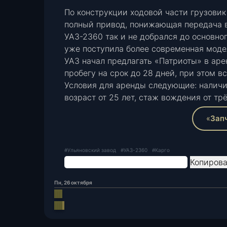
По конструкции ходовой части грузовик
полный привод, понижающая передача 
УАЗ-2360 так и не добрался до основног
уже поступила более современная моде
УАЗ начал предлагать «Патриоты» в аре
пробегу на срок до 28 дней, при этом 
Условия для аренды следующие: наличи
возраст от 25 лет, стаж вождения от тр
«
Зап
#Ульяновский завод
#УАЗ-2360
#Карго
Копирова
Пн, 26 октября
VK
Одноклассники
Telegram
Viber
Поделиться
VK
Одноклассники
Telegram
через
Viber
Поделиться
Распечатать
электронную
через