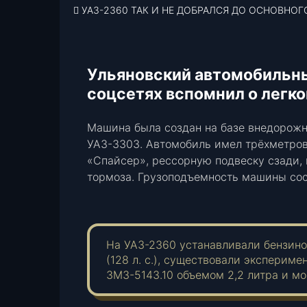
УАЗ-2360 ТАК И НЕ ДОБРАЛСЯ ДО ОСНОВНОГ
почту
Ульяновский автомобильны
соцсетях вспомнил о легко
Машина была создан на базе внедорожн
УАЗ-3303. Автомобиль имел трёхметров
«Спайсер», рессорную подвеску сзади,
тормоза. Грузоподъемность машины сост
На УАЗ-2360 устанавливали бензино
(128 л. с.), существовали эксперим
ЗМЗ-5143.10 объемом 2,2 литра и м