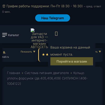
⏰ График работы поддержки: Пн-Пт (8:30 - 16:30)
~ сред. ответ
5 мин.
Наш Telegram
Просмотр корзи
Каталог
Войти или зарегистрировать
Ваша корзина на данный
 Б.
Денис Ч.
момент пуста.
mail.ru
de***@gmail.com
Перейти в магазин
Главная
»
Система питания двигателя
»
Кольцо
уплотн.форсунок (дв.405,406,409) СИЛИКОН (406-
1004122)