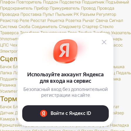
Плафон
Повторитель
Поддон
Подсветка
Подшипник
Подъёмный
Предохранитель
Прибор
Прикуриватель
Провод
Провода
Проводка
Проставка
Пульт
Пыльник
РК
Разъем
Регулятор
Резистор
Реле
Реостат
Решетка
Розетка
Рычаг
Свеча
Сигнал
Система
Скоба
Соединитель
Спидометр
Стартер
Стекло
Траверса
Трамблер
Транспондер
Трос
Трубка
Тумблер
Указатель
Уплотнитель
Установ
Устройство
Фара
Фароискатель
Фонарь
ЦПС
Чехол
Шкив
Щетка
Щеточный
Щиток
Электробензонасос
Электропривод
Якорь
Сцепление
Бачок
Блок
Вилка
Втулка
Диск
Картер
Корзина
Корпус
Крышка
Лапка
Лапки
Манжета
Муфта
Накладка
Опора
Ось
Палец
Педаль
Подшипник
Поршень
Пресс
Пружина
Пыльник
РК
Раб
Рамка
Резинка
Рычаг
Скоба
Сцепление
Толкатель
Трубка
Тяга
Усилитель
Цилиндр
Шаровая
Шланг
Шток
Тормоза
Бачок
Блок
Вакуумный
Вал
Вилка
Винт
Втулка
Гидроагрегат
Датчик
Держатель
Диск
Жгут
Жидкость
Звено
Иммобилайзер
Камера
Клапан
Клин
Колодка
Колодки
Колпачок
Кольцо
Кронштейн
Крышка
Манжета
Маслоотражатель
Муфта
Накладка