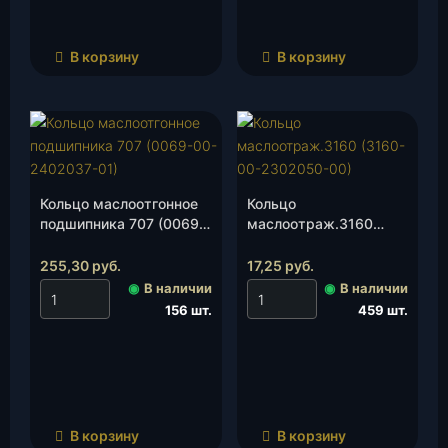
В корзину
В корзину
Кольцо маслоотгонное
Кольцо
подшипника 707 (0069-
маслоотраж.3160
00-2402037-01), шт.
(3160-00-2302050-
00), шт.
255,30
руб.
17,25
руб.
◉
В наличии
◉
В наличии
156 шт.
459 шт.
В корзину
В корзину