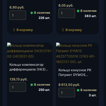
шт.
ЕВРО-4 (большое)
8,05
руб.
СИЛИКОН (42164-
6,90
руб.
◉
В наличии
2904072), шт.
◉
В наличии
383 шт.
226 шт.
В корзину
В корзину
Кольцо компенсатор
дифференциала (УАЗ)
Кольцо конусное РК
(3741-00-2403021-00),
Патриот DYMOS
шт.
139,15
руб.
48257Т00016 (3163-
80-1802121-00), шт.
◉
В наличии
8 613,50
руб.
250 шт.
◉
В наличии
3 шт.