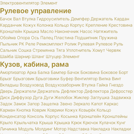
Электровентилятор
Элемент
Рулевое управление
Бачок
Вал
Втулка
Гидроусилитель
Демпфер
Держатель
Кардан
Карданчик
Кожух
Колонка
Кольцо
Корпус
Крепление
Крестовина
Кронштейн
Крышка
Масло
Наконечник
Насос
Натяжитель
Обойма
Опора
Ось
Палец
Пластина
Подшипник
Пружина
Пыльник
РК
Реле
Ремкомплект
Ролик
Рулевая
Рулевое
Руль
Сальник
Сошка
Стремянка
Тяга
Уплотнитель
Хомут
Червяк
Шайба
Шарнир
Шланг
Штуцер
Элемент
Кузов, кабина, рама
Амортизатор
Арка
Балка
Бампер
Бачок
Боковина
Боковое
Борт
Брызг
Брызговик
Брызговики
Буфер
Вентилятор
Вилка
Винт
Вкладыш
Воздуховод
Воздухозаборник
Втулка
Гайка
Гнездо
Дверь
Держатели
Держатель
Дефлектор
Дефлектора
Дефростер
Диск
Диффузор
Дуга
Дуги
Желобок
Жиклер
Заглушка
Задвижка
Задок
Замок
Запор
Защелка
Звено
Зеркало
Капот
Каркас
Карман
Кнопка
Коврик
Коврики
Кожух
Козырёк
Кольцо
Конденсатор
Консоль
Корпус
Косынка
Кронштейн
Кронштейны
Крыло
Крыльчатка
Крыша
Крышка
Крюк
Крючок
Кулачок
Кунг
Личинка
Модуль
Молдинг
Мотор
Надставка
Накладка
Накладки