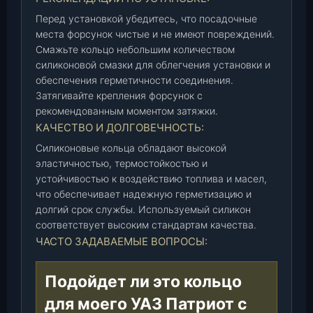
Л
И
Перед установкой убедитесь, что посадочные
К
места форсунок чистые и не имеют повреждений.
О
Смажьте кольцо небольшим количеством
Н
силиконовой смазки для облегчения установки и
обеспечения герметичности соединения.
(
Затягивайте крепления форсунок с
4
рекомендованным моментом затяжки.
0
КАЧЕСТВО И ДОЛГОВЕЧНОСТЬ:
6
-
Силиконовые кольца обладают высокой
1
эластичностью, термостойкостью и
0
устойчивостью к воздействию топлива и масел,
0
что обеспечивает надежную герметизацию и
4
долгий срок службы. Используемый силикон
соответствует высоким стандартам качества.
1
ЧАСТО ЗАДАВАЕМЫЕ ВОПРОСЫ:
2
2
)
Подойдет ли это кольцо
,
для моего УАЗ Патриот с
ш