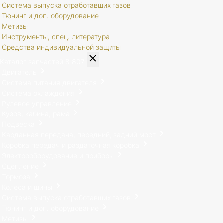
Система выпуска отработавших газов
Тюнинг и доп. оборудование
Метизы
Инструменты, спец. литература
Средства индивидуальной защиты
Каталог запчастей
8 807
Двигатель
Система питания двигателя
Система охлаждения
Рулевое управление
Кузов, кабина, рама
Подвеска
Карданная передача, передний, задний мост
Коробка передач и раздаточная коробка
Электрооборудование и приборы
Сцепление
Тормоза
Колеса и шины
Система выпуска отработавших газов
Тюнинг и доп. оборудование
Метизы