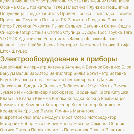
Кулиса
Масло
Маслоотражатель
Муфта
Наконечник
Облицовка
Обойма
Ось
Отражатель
Палец
Пластина
Плунжер
Подшипник
Полукольцо
Предохранитель
Привод
Пробка
Прокладка
Промеж
Проставка
Пружина
Пыльник
РК
Радиатор
Раздатка
Ролики
Ротор
Рукоятка
Рукоятки
Рычаг
Сальник
Сальники
Сапун
Седло
Синхронизатор
Стакан
Стопор
Ступица
Сухарь
Трос
Трубка
Тяга
УГОЛОК
Удлинитель
Уплотнитель
Фильтр
Флажки
Флажок
Фланец
Цепь
Шайба
Шарик
Шестерни
Шестерня
Шпонка
Штифт
Шток
Штуцер
Электрооборудование и приборы
Аварийный
Амперметр
Антенна
Антенный
Бегунок
Бендикс
Блок
Вакуум
Валик
Вариатор
Вентилятор
Вилка
Вольтметр
Вставка
Втулка
Выключатель
Генератор
Гидрокорректор
Датчик
Держатель
Диодный
Дневные
Добавочное
Жгут
Жгуты
Замок
Зуммер
Иммобилайзер
Карбюратор
Карданный
Карта
Катушка
Клавиша
Клапан
Клемма
Кнопка
Колодка
Кольцо
Комбинация
Коммутатор
Комплект
Компрессор
Конденсатор
Контактная
Кронштейн
Крышка
Лампа
Личинка
Магнитола
Микропереключатель
Модуль
Мост
Мотор
Моторедуктор
Моторчик
Набор
Наконечник
Насос
Ножной
Обмотка
Ободок
Оптика
Патрон
Переключатель
Переходник
Планка
Пластина