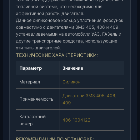
к
топливной системе, что необходимо для
(
эффективной работы двигателя.
д
Данное силиконовое кольцо уплотнения форсунок
в
совместимо с двигателями ЗМЗ 405, 406 и 409,
.
устанавливаемыми на автомобили УАЗ, ГАЗель и
4
другие транспортные средства, использующие
0
эти типы двигателей.
5
ТЕХНИЧЕСКИЕ ХАРАКТЕРИСТИКИ:
,
Параметр
Значение
4
0
Материал
Силикон
6
,
Двигатели ЗМЗ 405, 406,
4
Применяемость
409
0
9
Каталожный
)
406-1004122
номер
С
И
РЕКОМЕНДАЦИИ ПО УСТАНОВКЕ: