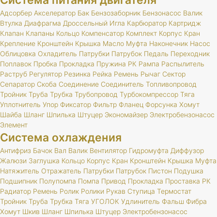
Система питания двигателя
Адсорбер
Акселератор
Бак
Бензозаборник
Бензонасос
Валик
Втулка
Диафрагма
Дроссельный
Игла
Карбюратор
Картридж
Клапан
Клапаны
Кольцо
Компенсатор
Комплект
Корпус
Кран
Крепление
Кронштейн
Крышка
Масло
Муфта
Наконечник
Насос
Облицовка
Охладитель
Патрубки
Патрубок
Педаль
Переходник
Поплавок
Пробка
Прокладка
Пружина
РК
Рампа
Распылитель
Раструб
Регулятор
Резинка
Рейка
Ремень
Рычаг
Сектор
Сепаратор
Скоба
Соединение
Соединитель
Топливопровод
Тройник
Труба
Трубка
Трубопровод
Турбокомпрессор
Тяга
Уплотнитель
Упор
Фиксатор
Фильтр
Фланец
Форсунка
Хомут
Шайба
Шланг
Шпилька
Штуцер
Экономайзер
Электробензонасос
Элемент
Система охлаждения
Антифриз
Бачок
Вал
Валик
Вентилятор
Гидромуфта
Диффузор
Жалюзи
Заглушка
Кольцо
Корпус
Кран
Кронштейн
Крышка
Муфта
Натяжитель
Отражатель
Патрубки
Патрубок
Пистон
Подушка
Подшипник
Полупомпа
Помпа
Привод
Прокладка
Проставка
РК
Радиатор
Ремень
Ролик
Ролики
Рукав
Ступица
Термостат
Тройник
Труба
Трубка
Тяга
УГОЛОК
Удлинитель
Фальш
Фибра
Хомут
Шкив
Шланг
Шпилька
Штуцер
Электробензонасос