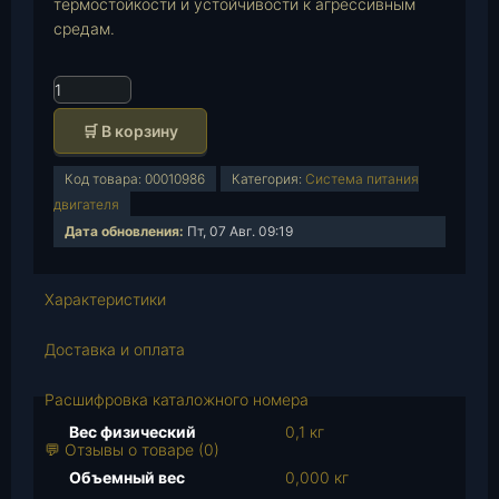
термостойкости и устойчивости к агрессивным
средам.
К
о
🛒 В корзину
л
и
Код товара:
00010986
Категория:
Система питания
ч
двигателя
е
Дата обновления:
Пт, 07 Авг. 09:19
с
т
в
Характеристики
о
т
Доставка и оплата
о
в
Расшифровка каталожного номера
а
Вес физический
0,1 кг
р
💬 Отзывы о товаре (0)
а
Объемный вес
0,000 кг
К