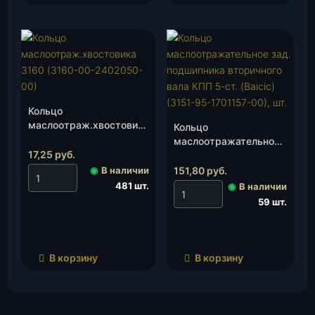
Кольцо
маслоотраж.хвостовика
Кольцо
3160 (3160-00-
маслоотражательное
2402050-00), шт.
17,25
руб.
зад. подшипника
вторичного вала КПП
◉
В наличии
151,80
руб.
5-ст. (Baicic)(3151-95-
481 шт.
◉
В наличии
1701157-00), шт.
59 шт.
В корзину
В корзину