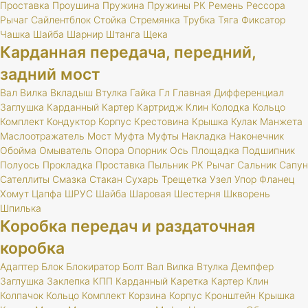
Проставка
Проушина
Пружина
Пружины
РК
Ремень
Рессора
Рычаг
Сайлентблок
Стойка
Стремянка
Трубка
Тяга
Фиксатор
Чашка
Шайба
Шарнир
Штанга
Щека
Карданная передача, передний,
задний мост
Вал
Вилка
Вкладыш
Втулка
Гайка
Гл
Главная
Дифференциал
Заглушка
Карданный
Картер
Картридж
Клин
Колодка
Кольцо
Комплект
Кондуктор
Корпус
Крестовина
Крышка
Кулак
Манжета
Маслоотражатель
Мост
Муфта
Муфты
Накладка
Наконечник
Обойма
Омыватель
Опора
Опорник
Ось
Площадка
Подшипник
Полуось
Прокладка
Проставка
Пыльник
РК
Рычаг
Сальник
Сапун
Сателлиты
Смазка
Стакан
Сухарь
Трещетка
Узел
Упор
Фланец
Хомут
Цапфа
ШРУС
Шайба
Шаровая
Шестерня
Шкворень
Шпилька
Коробка передач и раздаточная
коробка
Адаптер
Блок
Блокиратор
Болт
Вал
Вилка
Втулка
Демпфер
Заглушка
Заклепка
КПП
Карданный
Каретка
Картер
Клин
Колпачок
Кольцо
Комплект
Корзина
Корпус
Кронштейн
Крышка