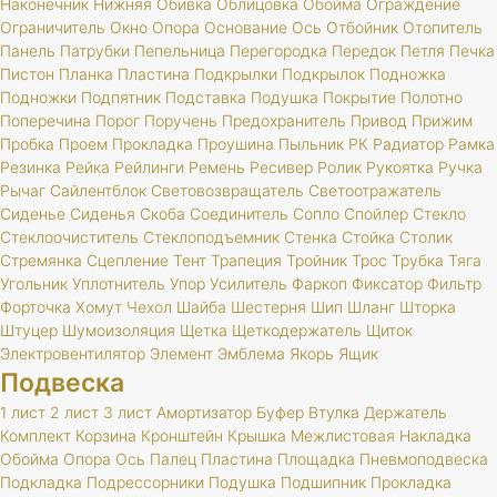
Наконечник
Нижняя
Обивка
Облицовка
Обойма
Ограждение
Ограничитель
Окно
Опора
Основание
Ось
Отбойник
Отопитель
Панель
Патрубки
Пепельница
Перегородка
Передок
Петля
Печка
Пистон
Планка
Пластина
Подкрылки
Подкрылок
Подножка
Подножки
Подпятник
Подставка
Подушка
Покрытие
Полотно
Поперечина
Порог
Поручень
Предохранитель
Привод
Прижим
Пробка
Проем
Прокладка
Проушина
Пыльник
РК
Радиатор
Рамка
Резинка
Рейка
Рейлинги
Ремень
Ресивер
Ролик
Рукоятка
Ручка
Рычаг
Сайлентблок
Световозвращатель
Светоотражатель
Сиденье
Сиденья
Скоба
Соединитель
Сопло
Спойлер
Стекло
Стеклоочиститель
Стеклоподъемник
Стенка
Стойка
Столик
Стремянка
Сцепление
Тент
Трапеция
Тройник
Трос
Трубка
Тяга
Угольник
Уплотнитель
Упор
Усилитель
Фаркоп
Фиксатор
Фильтр
Форточка
Хомут
Чехол
Шайба
Шестерня
Шип
Шланг
Шторка
Штуцер
Шумоизоляция
Щетка
Щеткодержатель
Щиток
Электровентилятор
Элемент
Эмблема
Якорь
Ящик
Подвеска
1 лист
2 лист
3 лист
Амортизатор
Буфер
Втулка
Держатель
Комплект
Корзина
Кронштейн
Крышка
Межлистовая
Накладка
Обойма
Опора
Ось
Палец
Пластина
Площадка
Пневмоподвеска
Подкладка
Подрессорники
Подушка
Подшипник
Прокладка