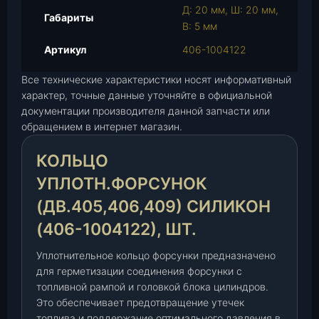
Д: 20 мм, Ш: 20 мм,
о
Габариты
В: 5 мм
л
ь
Артикул
406-1004122
ц
Все технические характеристики носят информативный
о
характер, точные данные уточняйте в официальной
у
документации производителя данной запчасти или
п
обращением в интернет магазин.
л
о
КОЛЬЦО
т
н
УПЛОТН.ФОРСУНОК
.
(ДВ.405,406,409) СИЛИКОН
ф
(406-1004122), ШТ.
о
р
Уплотнительное кольцо форсунки предназначено
с
для герметизации соединения форсунки с
у
топливной рампой и головкой блока цилиндров.
н
Это обеспечивает предотвращение утечек
о
топлива и поддержание оптимального давления в