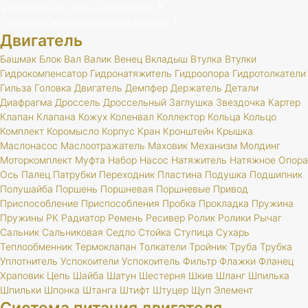
Инструменты, спец. литература
Средства индивидуальной защиты
Двигатель
Башмак
Блок
Вал
Валик
Венец
Вкладыш
Втулка
Втулки
Гидрокомпенсатор
Гидронатяжитель
Гидроопора
Гидротолкатели
Гильза
Головка
Двигатель
Демпфер
Держатель
Детали
Диафрагма
Дроссель
Дроссельный
Заглушка
Звездочка
Картер
Клапан
Клапана
Кожух
Коленвал
Коллектор
Кольца
Кольцо
Комплект
Коромысло
Корпус
Кран
Кронштейн
Крышка
Маслонасос
Маслоотражатель
Маховик
Механизм
Молдинг
Моторкомплект
Муфта
Набор
Насос
Натяжитель
Натяжное
Опора
Ось
Палец
Патрубки
Переходник
Пластина
Подушка
Подшипник
Полушайба
Поршень
Поршневая
Поршневые
Привод
Приспособление
Приспособления
Пробка
Прокладка
Пружина
Пружины
РК
Радиатор
Ремень
Ресивер
Ролик
Ролики
Рычаг
Сальник
Сальниковая
Седло
Стойка
Ступица
Сухарь
Теплообменник
Термоклапан
Толкатели
Тройник
Труба
Трубка
Уплотнитель
Успокоители
Успокоитель
Фильтр
Флажки
Фланец
Храповик
Цепь
Шайба
Шатун
Шестерня
Шкив
Шланг
Шпилька
Шпильки
Шпонка
Штанга
Штифт
Штуцер
Щуп
Элемент