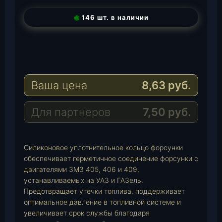
◉
146 шт. в наличии
T
e
W
l
h
E
e
a
-
Ваша цена
8,63
руб.
g
t
M
r
s
a
a
A
i
Для партнеров
7,50
руб.
m
p
l
p
Силиконовое уплотнительное кольцо форсунки
обеспечивает герметичное соединение форсунки с
двигателями ЗМЗ 405, 406 и 409,
устанавливаемых на УАЗ и ГАЗель.
Предотвращает утечки топлива, поддерживает
оптимальное давление в топливной системе и
увеличивает срок службы благодаря