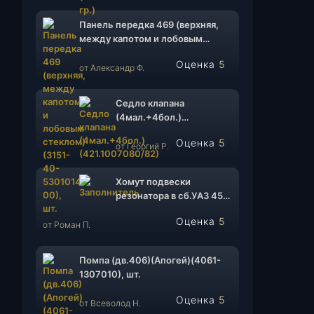
Панель передка 469 (верхняя,
между капотом и лобовым
стеклом)(3151-40-5301014-00),
Оценка
5
шт.
от Александр Ф.
из 5
Седло клапана
(4мал.+4бол.)
(421.1007080/82), к-т.
Оценка
5
от Георгий Р.
из 5
Хомут подвески
резонатора в сб.УАЗ 452,
Патриот ф130 ( 31512-
Оценка
5
1203070/315123-
от Роман П.
из 5
1203079)(ИП Мизин
А.Г.), шт.
Помпа (дв.406)(Апогей)(4061-
1307010), шт.
Оценка
5
от Всеволод Н.
из 5