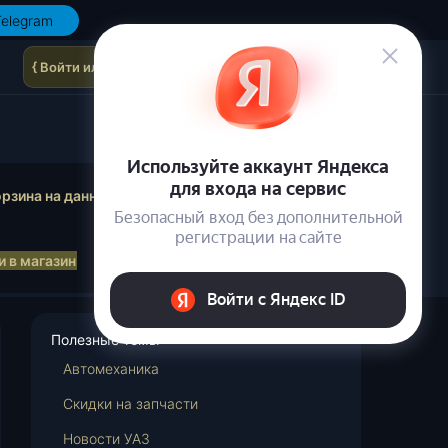
elegram
{ Войти или зарегистрироваться }
осмотр корзины
рзина на данный момент пуста.
 в магазин
Полезные темы
Автомеханика
Cкидки на запчасти
Новости УАЗ