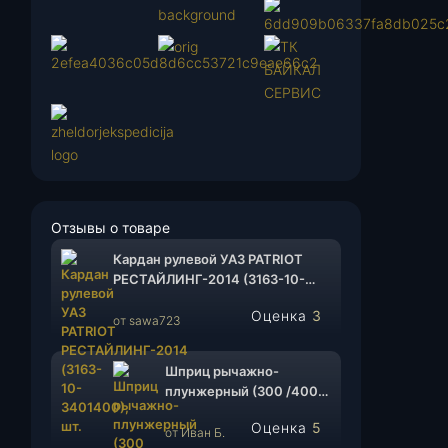
Отзывы о товаре
Кардан рулевой УАЗ PATRIOT
РЕСТАЙЛИНГ-2014 (3163-10-
3401400), шт.
Оценка
3
от sawa723
из 5
Шприц рычажно-
плунжерный (300 /400
гр.), шт.
Оценка
5
от Иван Б.
из 5