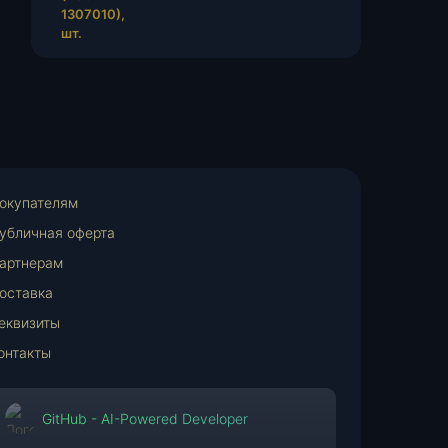
окупателям
убличная оферта
артнерам
оставка
еквизиты
онтакты
GitHub - AI-Powered Developer