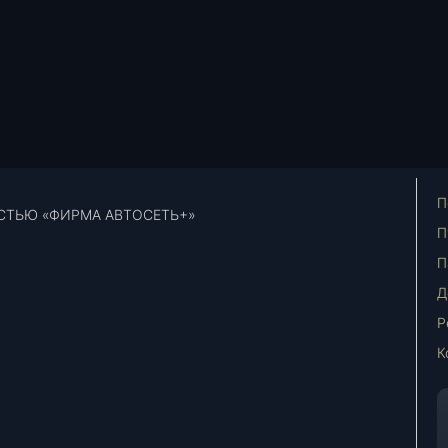
П
СТЬЮ «ФИРМА АВТОСЕТЬ+»
П
П
Д
Р
К