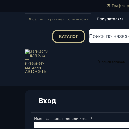
⏰ График р
Покупателям
📄 Сертифицированная торговая точка
КАТАЛОГ
Поиск
товаров
🔍 поиск товаров
Вход
Имя пользователя или Email
*
Обязательно