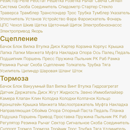
Резистор
Реле
Реостат
Решетка
Розетка
Рычаг
Свеча
Сигнал
Система
Скоба
Соединитель
Спидометр
Стартер
Стекло
Траверса
Трамблер
Транспондер
Трос
Трубка
Тумблер
Указатель
Уплотнитель
Установ
Устройство
Фара
Фароискатель
Фонарь
ЦПС
Чехол
Шкив
Щетка
Щеточный
Щиток
Электробензонасос
Электропривод
Якорь
Сцепление
Бачок
Блок
Вилка
Втулка
Диск
Картер
Корзина
Корпус
Крышка
Лапка
Лапки
Манжета
Муфта
Накладка
Опора
Ось
Палец
Педаль
Подшипник
Поршень
Пресс
Пружина
Пыльник
РК
Раб
Рамка
Резинка
Рычаг
Скоба
Сцепление
Толкатель
Трубка
Тяга
Усилитель
Цилиндр
Шаровая
Шланг
Шток
Тормоза
Бачок
Блок
Вакуумный
Вал
Вилка
Винт
Втулка
Гидроагрегат
Датчик
Держатель
Диск
Жгут
Жидкость
Звено
Иммобилайзер
Камера
Клапан
Клин
Колодка
Колодки
Колпачок
Кольцо
Кронштейн
Крышка
Манжета
Маслоотражатель
Муфта
Накладка
Направляющая
Обойма
Опора
Опорный
Паста
Педаль
Планка
Подушка
Поршень
Привод
Проставка
Пружина
Пыльник
РК
Раб
Регулятор
Резинка
Рычаг
Сектор
Сигнальное
Скоба
Соединитель
Суппорт
Тормоз
Тормоза
Тройник
Трос
Трубка
Тяга
Удлинитель