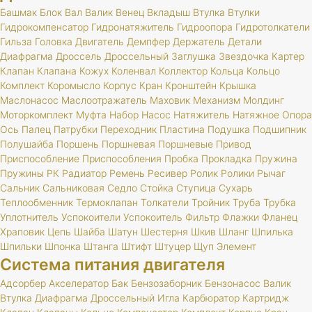
Башмак
Блок
Вал
Валик
Венец
Вкладыш
Втулка
Втулки
Гидрокомпенсатор
Гидронатяжитель
Гидроопора
Гидротолкатели
Гильза
Головка
Двигатель
Демпфер
Держатель
Детали
Диафрагма
Дроссель
Дроссельный
Заглушка
Звездочка
Картер
Клапан
Клапана
Кожух
Коленвал
Коллектор
Кольца
Кольцо
Комплект
Коромысло
Корпус
Кран
Кронштейн
Крышка
Маслонасос
Маслоотражатель
Маховик
Механизм
Молдинг
Моторкомплект
Муфта
Набор
Насос
Натяжитель
Натяжное
Опора
Ось
Палец
Патрубки
Переходник
Пластина
Подушка
Подшипник
Полушайба
Поршень
Поршневая
Поршневые
Привод
Приспособление
Приспособления
Пробка
Прокладка
Пружина
Пружины
РК
Радиатор
Ремень
Ресивер
Ролик
Ролики
Рычаг
Сальник
Сальниковая
Седло
Стойка
Ступица
Сухарь
Теплообменник
Термоклапан
Толкатели
Тройник
Труба
Трубка
Уплотнитель
Успокоители
Успокоитель
Фильтр
Флажки
Фланец
Храповик
Цепь
Шайба
Шатун
Шестерня
Шкив
Шланг
Шпилька
Шпильки
Шпонка
Штанга
Штифт
Штуцер
Щуп
Элемент
Система питания двигателя
Адсорбер
Акселератор
Бак
Бензозаборник
Бензонасос
Валик
Втулка
Диафрагма
Дроссельный
Игла
Карбюратор
Картридж