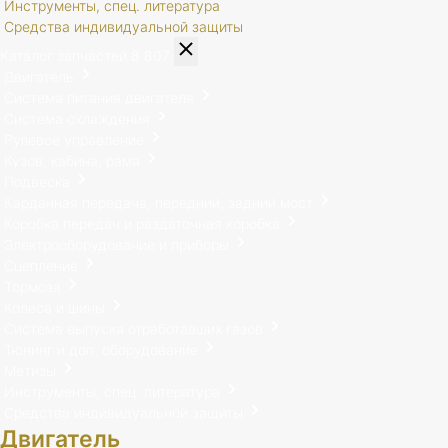
Инструменты, спец. литература
Средства индивидуальной защиты
Каталог запчастей
8 807
Двигатель
Система питания двигателя
Система охлаждения
Рулевое управление
Кузов, кабина, рама
Подвеска
Карданная передача, передний, задний мост
Коробка передач и раздаточная коробка
Электрооборудование и приборы
Сцепление
Тормоза
Колеса и шины
Система выпуска отработавших газов
Тюнинг и доп. оборудование
Метизы
Инструменты, спец. литература
Средства индивидуальной защиты
Двигатель