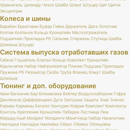
Уравнитель
Цилиндр
Чехол
Шайба
Шланг
Штуцер
Щит
Щиток
Эксцентрик
Колеса и шины
Барабан
Брызговик
Буфер
Гайка
Держатель
Диск
Золотник
Колпак
Колпачок
Кольцо
Кронштейн
Маслоотражатель
Подшипник
Прокладка
РК
Сальник
Стержень
Ступица
Шайба
Шпилька
Штуцер
Система выпуска отработавших газов
Гибкое
Глушитель
Клапан
Кольцо
Комплект
Кронштейн
Крыльчатка
Набор
Нейтрализатор
Планка
Подушка
Прокладка
Пружина
РК
Резонатор
Скоба
Труба
Фланец
Хомут
Шайба
Шпилька
Тюнинг и доп. оборудование
Арки
Багажник
Бар
Блокировка
Воблер
Воздухозаборник
Гофра
Диспенсер
Дифференциал
Дуга
Заглушка
Защита
Знак
Значок
Карман
Карманы
Каталог
Кенгурин
Коврик
Комплект
Комплекты
Консоль
Крепление
Кронштейн
Лебедка
Лестница
Люк
Маршрутный
Молдинг
Молдинги
Монетница
Набор
Накапотник
Накладка
Накладки
Наклейка
Обвес
Обивка
Облицовка