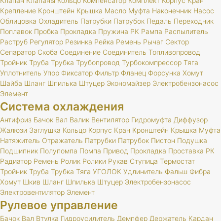
Клапан
Клапаны
Кольцо
Компенсатор
Комплект
Корпус
Кран
Крепление
Кронштейн
Крышка
Масло
Муфта
Наконечник
Насос
Облицовка
Охладитель
Патрубки
Патрубок
Педаль
Переходник
Поплавок
Пробка
Прокладка
Пружина
РК
Рампа
Распылитель
Раструб
Регулятор
Резинка
Рейка
Ремень
Рычаг
Сектор
Сепаратор
Скоба
Соединение
Соединитель
Топливопровод
Тройник
Труба
Трубка
Трубопровод
Турбокомпрессор
Тяга
Уплотнитель
Упор
Фиксатор
Фильтр
Фланец
Форсунка
Хомут
Шайба
Шланг
Шпилька
Штуцер
Экономайзер
Электробензонасос
Элемент
Система охлаждения
Антифриз
Бачок
Вал
Валик
Вентилятор
Гидромуфта
Диффузор
Жалюзи
Заглушка
Кольцо
Корпус
Кран
Кронштейн
Крышка
Муфта
Натяжитель
Отражатель
Патрубки
Патрубок
Пистон
Подушка
Подшипник
Полупомпа
Помпа
Привод
Прокладка
Проставка
РК
Радиатор
Ремень
Ролик
Ролики
Рукав
Ступица
Термостат
Тройник
Труба
Трубка
Тяга
УГОЛОК
Удлинитель
Фальш
Фибра
Хомут
Шкив
Шланг
Шпилька
Штуцер
Электробензонасос
Электровентилятор
Элемент
Рулевое управление
Бачок
Вал
Втулка
Гидроусилитель
Демпфер
Держатель
Кардан