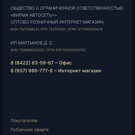
ОБЩЕСТВО С ОГРАНИЧЕННОЙ ОТВЕТСТВЕННОСТЬЮ
«ФИРМА АВТОСЕТЬ+»
ОПТОВО РОЗНИЧНЫЙ ИНТЕРНЕТ-МАГАЗИН,
ИНН 7327098237, КПП 732701001, ОГРН 1217300005670
ИП МАРТЫНОВ Д. С.
ИНН 732609035330, ОГРН 319732500000702
8 (8422) 63-59-87 ~ Офис
8 (937) 986-777-6 ~ Интернет магазин
Instagram
vk.com
Telegram
WhatsApp
E-
Mail
Покупателям
Публичная оферта