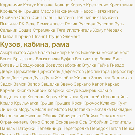
Карданчик
Кожух
Колонка
Кольцо
Корпус
Крепление
Крестовина
Кронштейн
Крышка
Масло
Наконечник
Насос
Натяжитель
Обойма
Опора
Ось
Палец
Пластина
Подшипник
Пружина
Пыльник
РК
Реле
Ремкомплект
Ролик
Рулевая
Рулевое
Руль
Сальник
Сошка
Стремянка
Тяга
Уплотнитель
Хомут
Червяк
Шайба
Шарнир
Шланг
Штуцер
Элемент
Кузов, кабина, рама
Амортизатор
Арка
Балка
Бампер
Бачок
Боковина
Боковое
Борт
Брызг
Брызговик
Брызговики
Буфер
Вентилятор
Вилка
Винт
Вкладыш
Воздуховод
Воздухозаборник
Втулка
Гайка
Гнездо
Дверь
Держатели
Держатель
Дефлектор
Дефлектора
Дефростер
Диск
Диффузор
Дуга
Дуги
Желобок
Жиклер
Заглушка
Задвижка
Задок
Замок
Запор
Защелка
Звено
Зеркало
Капот
Каркас
Карман
Кнопка
Коврик
Коврики
Кожух
Козырёк
Кольцо
Конденсатор
Консоль
Корпус
Косынка
Кронштейн
Кронштейны
Крыло
Крыльчатка
Крыша
Крышка
Крюк
Крючок
Кулачок
Кунг
Личинка
Модуль
Молдинг
Мотор
Надставка
Накладка
Накладки
Наконечник
Нижняя
Обивка
Облицовка
Обойма
Ограждение
Ограничитель
Окно
Опора
Основание
Ось
Отбойник
Отопитель
Панель
Патрубки
Пепельница
Перегородка
Передок
Петля
Печка
Пистон
Планка
Пластина
Подкрылки
Подкрылок
Подножка