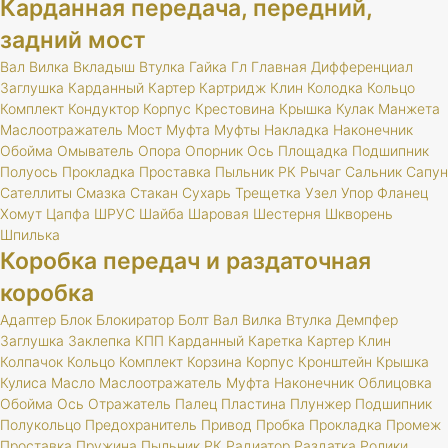
Карданная передача, передний,
задний мост
Вал
Вилка
Вкладыш
Втулка
Гайка
Гл
Главная
Дифференциал
Заглушка
Карданный
Картер
Картридж
Клин
Колодка
Кольцо
Комплект
Кондуктор
Корпус
Крестовина
Крышка
Кулак
Манжета
Маслоотражатель
Мост
Муфта
Муфты
Накладка
Наконечник
Обойма
Омыватель
Опора
Опорник
Ось
Площадка
Подшипник
Полуось
Прокладка
Проставка
Пыльник
РК
Рычаг
Сальник
Сапун
Сателлиты
Смазка
Стакан
Сухарь
Трещетка
Узел
Упор
Фланец
Хомут
Цапфа
ШРУС
Шайба
Шаровая
Шестерня
Шкворень
Шпилька
Коробка передач и раздаточная
коробка
Адаптер
Блок
Блокиратор
Болт
Вал
Вилка
Втулка
Демпфер
Заглушка
Заклепка
КПП
Карданный
Каретка
Картер
Клин
Колпачок
Кольцо
Комплект
Корзина
Корпус
Кронштейн
Крышка
Кулиса
Масло
Маслоотражатель
Муфта
Наконечник
Облицовка
Обойма
Ось
Отражатель
Палец
Пластина
Плунжер
Подшипник
Полукольцо
Предохранитель
Привод
Пробка
Прокладка
Промеж
Проставка
Пружина
Пыльник
РК
Радиатор
Раздатка
Ролики