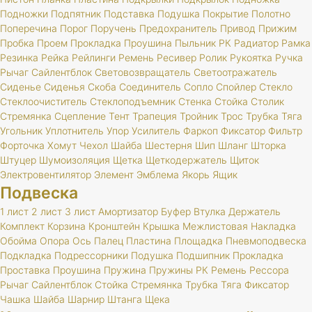
Подножки
Подпятник
Подставка
Подушка
Покрытие
Полотно
Поперечина
Порог
Поручень
Предохранитель
Привод
Прижим
Пробка
Проем
Прокладка
Проушина
Пыльник
РК
Радиатор
Рамка
Резинка
Рейка
Рейлинги
Ремень
Ресивер
Ролик
Рукоятка
Ручка
Рычаг
Сайлентблок
Световозвращатель
Светоотражатель
Сиденье
Сиденья
Скоба
Соединитель
Сопло
Спойлер
Стекло
Стеклоочиститель
Стеклоподъемник
Стенка
Стойка
Столик
Стремянка
Сцепление
Тент
Трапеция
Тройник
Трос
Трубка
Тяга
Угольник
Уплотнитель
Упор
Усилитель
Фаркоп
Фиксатор
Фильтр
Форточка
Хомут
Чехол
Шайба
Шестерня
Шип
Шланг
Шторка
Штуцер
Шумоизоляция
Щетка
Щеткодержатель
Щиток
Электровентилятор
Элемент
Эмблема
Якорь
Ящик
Подвеска
1 лист
2 лист
3 лист
Амортизатор
Буфер
Втулка
Держатель
Комплект
Корзина
Кронштейн
Крышка
Межлистовая
Накладка
Обойма
Опора
Ось
Палец
Пластина
Площадка
Пневмоподвеска
Подкладка
Подрессорники
Подушка
Подшипник
Прокладка
Проставка
Проушина
Пружина
Пружины
РК
Ремень
Рессора
Рычаг
Сайлентблок
Стойка
Стремянка
Трубка
Тяга
Фиксатор
Чашка
Шайба
Шарнир
Штанга
Щека