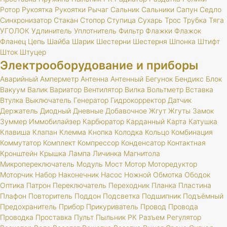
Ротор
Рукоятка
Рукоятки
Рычаг
Сальник
Сальники
Сапун
Седло
Синхронизатор
Стакан
Стопор
Ступица
Сухарь
Трос
Трубка
Тяга
УГОЛОК
Удлинитель
Уплотнитель
Фильтр
Флажки
Флажок
Фланец
Цепь
Шайба
Шарик
Шестерни
Шестерня
Шпонка
Штифт
Шток
Штуцер
Электрооборудование и приборы
Аварийный
Амперметр
Антенна
Антенный
Бегунок
Бендикс
Блок
Вакуум
Валик
Вариатор
Вентилятор
Вилка
Вольтметр
Вставка
Втулка
Выключатель
Генератор
Гидрокорректор
Датчик
Держатель
Диодный
Дневные
Добавочное
Жгут
Жгуты
Замок
Зуммер
Иммобилайзер
Карбюратор
Карданный
Карта
Катушка
Клавиша
Клапан
Клемма
Кнопка
Колодка
Кольцо
Комбинация
Коммутатор
Комплект
Компрессор
Конденсатор
Контактная
Кронштейн
Крышка
Лампа
Личинка
Магнитола
Микропереключатель
Модуль
Мост
Мотор
Моторедуктор
Моторчик
Набор
Наконечник
Насос
Ножной
Обмотка
Ободок
Оптика
Патрон
Переключатель
Переходник
Планка
Пластина
Плафон
Повторитель
Поддон
Подсветка
Подшипник
Подъёмный
Предохранитель
Прибор
Прикуриватель
Провод
Провода
Проводка
Проставка
Пульт
Пыльник
РК
Разъем
Регулятор