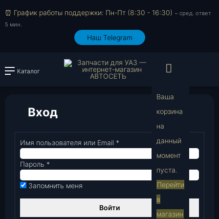
⏰ График работы поддержки: Пн-Пт (8:30 - 16:30)
~ сред. ответ
5 мин.
Наш Telegram
Просмо
Каталог
Войти или зарегистрировать
Ваша
Вход
корзина
на
В
данный
Имя пользователя или Email
*
Обязательно
момент
Пароль
*
Обязательно
пуста.
Перейти
Запомнить меня
в
Войти
магазин