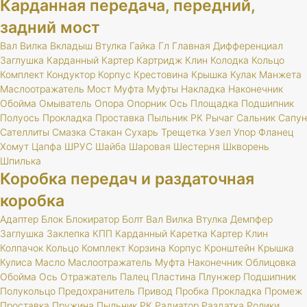
Карданная передача, передний,
задний мост
Вал
Вилка
Вкладыш
Втулка
Гайка
Гл
Главная
Дифференциал
Заглушка
Карданный
Картер
Картридж
Клин
Колодка
Кольцо
Комплект
Кондуктор
Корпус
Крестовина
Крышка
Кулак
Манжета
Маслоотражатель
Мост
Муфта
Муфты
Накладка
Наконечник
Обойма
Омыватель
Опора
Опорник
Ось
Площадка
Подшипник
Полуось
Прокладка
Проставка
Пыльник
РК
Рычаг
Сальник
Сапун
Сателлиты
Смазка
Стакан
Сухарь
Трещетка
Узел
Упор
Фланец
Хомут
Цапфа
ШРУС
Шайба
Шаровая
Шестерня
Шкворень
Шпилька
Коробка передач и раздаточная
коробка
Адаптер
Блок
Блокиратор
Болт
Вал
Вилка
Втулка
Демпфер
Заглушка
Заклепка
КПП
Карданный
Каретка
Картер
Клин
Колпачок
Кольцо
Комплект
Корзина
Корпус
Кронштейн
Крышка
Кулиса
Масло
Маслоотражатель
Муфта
Наконечник
Облицовка
Обойма
Ось
Отражатель
Палец
Пластина
Плунжер
Подшипник
Полукольцо
Предохранитель
Привод
Пробка
Прокладка
Промеж
Проставка
Пружина
Пыльник
РК
Радиатор
Раздатка
Ролики