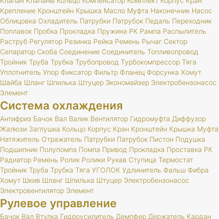
Клапан
Клапаны
Кольцо
Компенсатор
Комплект
Корпус
Кран
Крепление
Кронштейн
Крышка
Масло
Муфта
Наконечник
Насос
Облицовка
Охладитель
Патрубки
Патрубок
Педаль
Переходник
Поплавок
Пробка
Прокладка
Пружина
РК
Рампа
Распылитель
Раструб
Регулятор
Резинка
Рейка
Ремень
Рычаг
Сектор
Сепаратор
Скоба
Соединение
Соединитель
Топливопровод
Тройник
Труба
Трубка
Трубопровод
Турбокомпрессор
Тяга
Уплотнитель
Упор
Фиксатор
Фильтр
Фланец
Форсунка
Хомут
Шайба
Шланг
Шпилька
Штуцер
Экономайзер
Электробензонасос
Элемент
Система охлаждения
Антифриз
Бачок
Вал
Валик
Вентилятор
Гидромуфта
Диффузор
Жалюзи
Заглушка
Кольцо
Корпус
Кран
Кронштейн
Крышка
Муфта
Натяжитель
Отражатель
Патрубки
Патрубок
Пистон
Подушка
Подшипник
Полупомпа
Помпа
Привод
Прокладка
Проставка
РК
Радиатор
Ремень
Ролик
Ролики
Рукав
Ступица
Термостат
Тройник
Труба
Трубка
Тяга
УГОЛОК
Удлинитель
Фальш
Фибра
Хомут
Шкив
Шланг
Шпилька
Штуцер
Электробензонасос
Электровентилятор
Элемент
Рулевое управление
Бачок
Вал
Втулка
Гидроусилитель
Демпфер
Держатель
Кардан