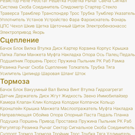
Резистор
Реле
Реостат
Решетка
Розетка
Рычаг
Свеча
Сигнал
Система
Скоба
Соединитель
Спидометр
Стартер
Стекло
Траверса
Трамблер
Транспондер
Трос
Трубка
Тумблер
Указатель
Уплотнитель
Установ
Устройство
Фара
Фароискатель
Фонарь
ЦПС
Чехол
Шкив
Щетка
Щеточный
Щиток
Электробензонасос
Электропривод
Якорь
Сцепление
Бачок
Блок
Вилка
Втулка
Диск
Картер
Корзина
Корпус
Крышка
Лапка
Лапки
Манжета
Муфта
Накладка
Опора
Ось
Палец
Педаль
Подшипник
Поршень
Пресс
Пружина
Пыльник
РК
Раб
Рамка
Резинка
Рычаг
Скоба
Сцепление
Толкатель
Трубка
Тяга
Усилитель
Цилиндр
Шаровая
Шланг
Шток
Тормоза
Бачок
Блок
Вакуумный
Вал
Вилка
Винт
Втулка
Гидроагрегат
Датчик
Держатель
Диск
Жгут
Жидкость
Звено
Иммобилайзер
Камера
Клапан
Клин
Колодка
Колодки
Колпачок
Кольцо
Кронштейн
Крышка
Манжета
Маслоотражатель
Муфта
Накладка
Направляющая
Обойма
Опора
Опорный
Паста
Педаль
Планка
Подушка
Поршень
Привод
Проставка
Пружина
Пыльник
РК
Раб
Регулятор
Резинка
Рычаг
Сектор
Сигнальное
Скоба
Соединитель
Суппорт
Тормоз
Тормоза
Тройник
Трос
Трубка
Тяга
Удлинитель