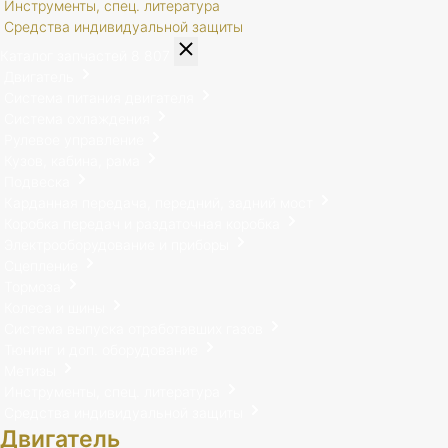
Инструменты, спец. литература
Средства индивидуальной защиты
Каталог запчастей
8 807
Двигатель
Система питания двигателя
Система охлаждения
Рулевое управление
Кузов, кабина, рама
Подвеска
Карданная передача, передний, задний мост
Коробка передач и раздаточная коробка
Электрооборудование и приборы
Сцепление
Тормоза
Колеса и шины
Система выпуска отработавших газов
Тюнинг и доп. оборудование
Метизы
Инструменты, спец. литература
Средства индивидуальной защиты
Двигатель