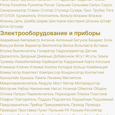
Ротор
Рукоятка
Рукоятки
Рычаг
Сальник
Сальники
Сапун
Седло
Синхронизатор
Стакан
Стопор
Ступица
Сухарь
Трос
Трубка
Тяга
УГОЛОК
Удлинитель
Уплотнитель
Фильтр
Флажки
Флажок
Фланец
Цепь
Шайба
Шарик
Шестерни
Шестерня
Шпонка
Штифт
Шток
Штуцер
Электрооборудование и приборы
Аварийный
Амперметр
Антенна
Антенный
Бегунок
Бендикс
Блок
Вакуум
Валик
Вариатор
Вентилятор
Вилка
Вольтметр
Вставка
Втулка
Выключатель
Генератор
Гидрокорректор
Датчик
Держатель
Диодный
Дневные
Добавочное
Жгут
Жгуты
Замок
Зуммер
Иммобилайзер
Карбюратор
Карданный
Карта
Катушка
Клавиша
Клапан
Клемма
Кнопка
Колодка
Кольцо
Комбинация
Коммутатор
Комплект
Компрессор
Конденсатор
Контактная
Кронштейн
Крышка
Лампа
Личинка
Магнитола
Микропереключатель
Модуль
Мост
Мотор
Моторедуктор
Моторчик
Набор
Наконечник
Насос
Ножной
Обмотка
Ободок
Оптика
Патрон
Переключатель
Переходник
Планка
Пластина
Плафон
Повторитель
Поддон
Подсветка
Подшипник
Подъёмный
Предохранитель
Прибор
Прикуриватель
Провод
Провода
Проводка
Проставка
Пульт
Пыльник
РК
Разъем
Регулятор