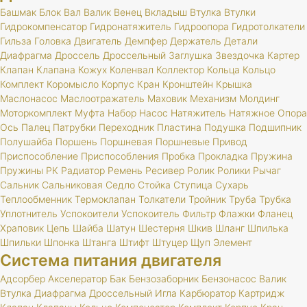
Башмак
Блок
Вал
Валик
Венец
Вкладыш
Втулка
Втулки
Гидрокомпенсатор
Гидронатяжитель
Гидроопора
Гидротолкатели
Гильза
Головка
Двигатель
Демпфер
Держатель
Детали
Диафрагма
Дроссель
Дроссельный
Заглушка
Звездочка
Картер
Клапан
Клапана
Кожух
Коленвал
Коллектор
Кольца
Кольцо
Комплект
Коромысло
Корпус
Кран
Кронштейн
Крышка
Маслонасос
Маслоотражатель
Маховик
Механизм
Молдинг
Моторкомплект
Муфта
Набор
Насос
Натяжитель
Натяжное
Опора
Ось
Палец
Патрубки
Переходник
Пластина
Подушка
Подшипник
Полушайба
Поршень
Поршневая
Поршневые
Привод
Приспособление
Приспособления
Пробка
Прокладка
Пружина
Пружины
РК
Радиатор
Ремень
Ресивер
Ролик
Ролики
Рычаг
Сальник
Сальниковая
Седло
Стойка
Ступица
Сухарь
Теплообменник
Термоклапан
Толкатели
Тройник
Труба
Трубка
Уплотнитель
Успокоители
Успокоитель
Фильтр
Флажки
Фланец
Храповик
Цепь
Шайба
Шатун
Шестерня
Шкив
Шланг
Шпилька
Шпильки
Шпонка
Штанга
Штифт
Штуцер
Щуп
Элемент
Система питания двигателя
Адсорбер
Акселератор
Бак
Бензозаборник
Бензонасос
Валик
Втулка
Диафрагма
Дроссельный
Игла
Карбюратор
Картридж