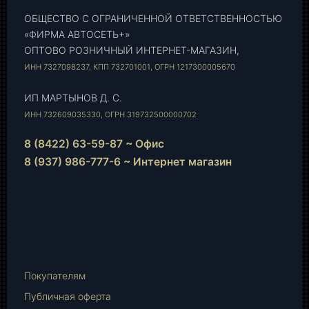
ОБЩЕСТВО С ОГРАНИЧЕННОЙ ОТВЕТСТВЕННОСТЬЮ
«ФИРМА АВТОСЕТЬ+»
ОПТОВО РОЗНИЧНЫЙ ИНТЕРНЕТ-МАГАЗИН,
ИНН 7327098237, КПП 732701001, ОГРН 1217300005670
ИП МАРТЫНОВ Д. С.
ИНН 732609035330, ОГРН 319732500000702
8 (8422) 63-59-87 ~ Офис
8 (937) 986-777-6 ~ Интернет магазин
Instagram
vk.com
Telegram
WhatsApp
E-
Mail
Покупателям
Публичная оферта