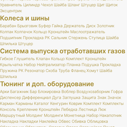
Уравнитель
Цилиндр
Чехол
Шайба
Шланг
Штуцер
Щит
Щиток
Эксцентрик
Колеса и шины
Барабан
Брызговик
Буфер
Гайка
Держатель
Диск
Золотник
Колпак
Колпачок
Кольцо
Кронштейн
Маслоотражатель
Подшипник
Прокладка
РК
Сальник
Стержень
Ступица
Шайба
Шпилька
Штуцер
Система выпуска отработавших газов
Гибкое
Глушитель
Клапан
Кольцо
Комплект
Кронштейн
Крыльчатка
Набор
Нейтрализатор
Планка
Подушка
Прокладка
Пружина
РК
Резонатор
Скоба
Труба
Фланец
Хомут
Шайба
Шпилька
Тюнинг и доп. оборудование
Арки
Багажник
Бар
Блокировка
Воблер
Воздухозаборник
Гофра
Диспенсер
Дифференциал
Дуга
Заглушка
Защита
Знак
Значок
Карман
Карманы
Каталог
Кенгурин
Коврик
Комплект
Комплекты
Консоль
Крепление
Кронштейн
Лебедка
Лестница
Люк
Маршрутный
Молдинг
Молдинги
Монетница
Набор
Накапотник
Накладка
Накладки
Наклейка
Обвес
Обивка
Облицовка