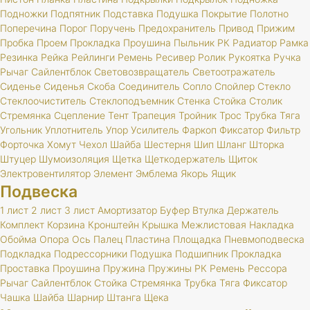
Подножки
Подпятник
Подставка
Подушка
Покрытие
Полотно
Поперечина
Порог
Поручень
Предохранитель
Привод
Прижим
Пробка
Проем
Прокладка
Проушина
Пыльник
РК
Радиатор
Рамка
Резинка
Рейка
Рейлинги
Ремень
Ресивер
Ролик
Рукоятка
Ручка
Рычаг
Сайлентблок
Световозвращатель
Светоотражатель
Сиденье
Сиденья
Скоба
Соединитель
Сопло
Спойлер
Стекло
Стеклоочиститель
Стеклоподъемник
Стенка
Стойка
Столик
Стремянка
Сцепление
Тент
Трапеция
Тройник
Трос
Трубка
Тяга
Угольник
Уплотнитель
Упор
Усилитель
Фаркоп
Фиксатор
Фильтр
Форточка
Хомут
Чехол
Шайба
Шестерня
Шип
Шланг
Шторка
Штуцер
Шумоизоляция
Щетка
Щеткодержатель
Щиток
Электровентилятор
Элемент
Эмблема
Якорь
Ящик
Подвеска
1 лист
2 лист
3 лист
Амортизатор
Буфер
Втулка
Держатель
Комплект
Корзина
Кронштейн
Крышка
Межлистовая
Накладка
Обойма
Опора
Ось
Палец
Пластина
Площадка
Пневмоподвеска
Подкладка
Подрессорники
Подушка
Подшипник
Прокладка
Проставка
Проушина
Пружина
Пружины
РК
Ремень
Рессора
Рычаг
Сайлентблок
Стойка
Стремянка
Трубка
Тяга
Фиксатор
Чашка
Шайба
Шарнир
Штанга
Щека