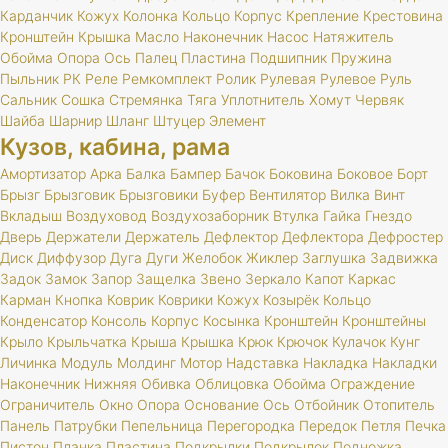
Карданчик
Кожух
Колонка
Кольцо
Корпус
Крепление
Крестовина
Кронштейн
Крышка
Масло
Наконечник
Насос
Натяжитель
Обойма
Опора
Ось
Палец
Пластина
Подшипник
Пружина
Пыльник
РК
Реле
Ремкомплект
Ролик
Рулевая
Рулевое
Руль
Сальник
Сошка
Стремянка
Тяга
Уплотнитель
Хомут
Червяк
Шайба
Шарнир
Шланг
Штуцер
Элемент
Кузов, кабина, рама
Амортизатор
Арка
Балка
Бампер
Бачок
Боковина
Боковое
Борт
Брызг
Брызговик
Брызговики
Буфер
Вентилятор
Вилка
Винт
Вкладыш
Воздуховод
Воздухозаборник
Втулка
Гайка
Гнездо
Дверь
Держатели
Держатель
Дефлектор
Дефлектора
Дефростер
Диск
Диффузор
Дуга
Дуги
Желобок
Жиклер
Заглушка
Задвижка
Задок
Замок
Запор
Защелка
Звено
Зеркало
Капот
Каркас
Карман
Кнопка
Коврик
Коврики
Кожух
Козырёк
Кольцо
Конденсатор
Консоль
Корпус
Косынка
Кронштейн
Кронштейны
Крыло
Крыльчатка
Крыша
Крышка
Крюк
Крючок
Кулачок
Кунг
Личинка
Модуль
Молдинг
Мотор
Надставка
Накладка
Накладки
Наконечник
Нижняя
Обивка
Облицовка
Обойма
Ограждение
Ограничитель
Окно
Опора
Основание
Ось
Отбойник
Отопитель
Панель
Патрубки
Пепельница
Перегородка
Передок
Петля
Печка
Пистон
Планка
Пластина
Подкрылки
Подкрылок
Подножка