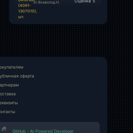
Оценка
5
от Всеволод Н.
из 5
окупателям
убличная оферта
артнерам
оставка
еквизиты
онтакты
GitHub - AI-Powered Developer