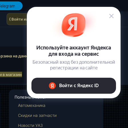
elegram
{ Войти или зарегистрироваться }
осмотр корзины
рзина на данный момент пуста.
 в магазин
Полезные темы
Автомеханика
Cкидки на запчасти
Новости УАЗ