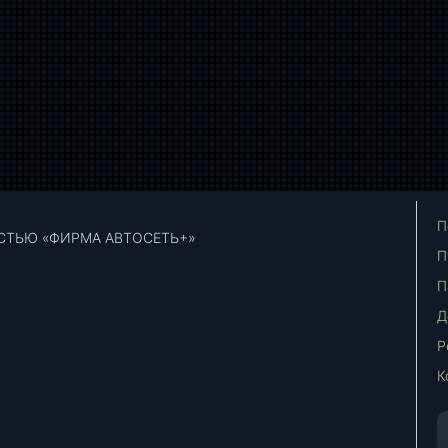
П
СТЬЮ «ФИРМА АВТОСЕТЬ+»
П
П
Д
Р
К