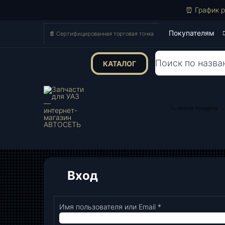
⏰ График р
Покупателям
📄 Сертифицированная торговая точка
КАТАЛОГ
Поиск
товаров
🔍 поиск товаров
Вход
Имя пользователя или Email
*
Обязательно