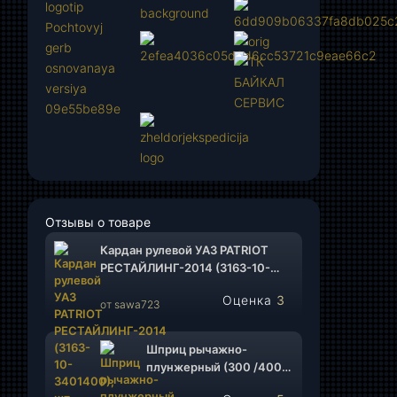
Отзывы о товаре
Кардан рулевой УАЗ PATRIOT
РЕСТАЙЛИНГ-2014 (3163-10-
3401400), шт.
Оценка
3
от sawa723
из 5
Шприц рычажно-
плунжерный (300 /400
гр.), шт.