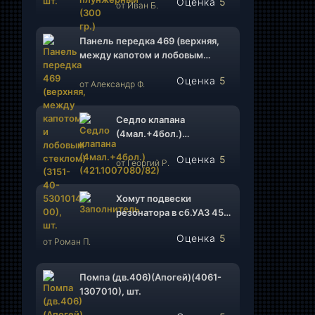
Оценка
5
от Иван Б.
из 5
Панель передка 469 (верхняя,
между капотом и лобовым
стеклом)(3151-40-5301014-00),
Оценка
5
шт.
от Александр Ф.
из 5
Седло клапана
(4мал.+4бол.)
(421.1007080/82), к-т.
Оценка
5
от Георгий Р.
из 5
Хомут подвески
резонатора в сб.УАЗ 452,
Патриот ф130 ( 31512-
Оценка
5
1203070/315123-
от Роман П.
из 5
1203079)(ИП Мизин
А.Г.), шт.
Помпа (дв.406)(Апогей)(4061-
1307010), шт.