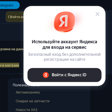
elegram
{ Войти или зарегистрироваться }
осмотр корзины
рзина на данный момент пуста.
 в магазин
Полезные темы
Автомеханика
Cкидки на запчасти
Новости УАЗ