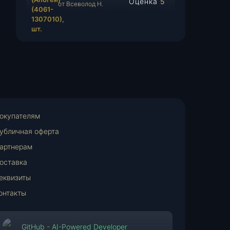
Оценка
5
от Всеволод Н.
из 5
окупателям
убличная оферта
артнерам
оставка
еквизиты
онтакты
GitHub - AI-Powered Developer