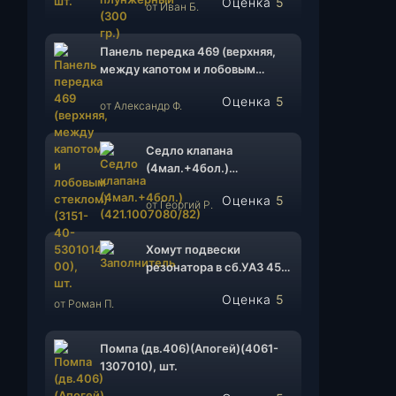
Оценка
5
от Иван Б.
из 5
Панель передка 469 (верхняя,
между капотом и лобовым
стеклом)(3151-40-5301014-00),
Оценка
5
шт.
от Александр Ф.
из 5
Седло клапана
(4мал.+4бол.)
(421.1007080/82), к-т.
Оценка
5
от Георгий Р.
из 5
Хомут подвески
резонатора в сб.УАЗ 452,
Патриот ф130 ( 31512-
Оценка
5
1203070/315123-
от Роман П.
из 5
1203079)(ИП Мизин
А.Г.), шт.
Помпа (дв.406)(Апогей)(4061-
1307010), шт.