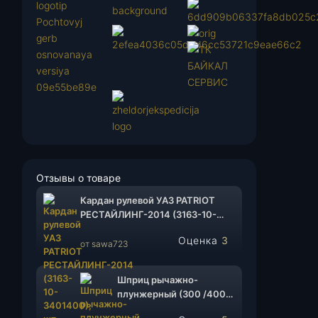
Отзывы о товаре
Кардан рулевой УАЗ PATRIOT
РЕСТАЙЛИНГ-2014 (3163-10-
3401400), шт.
Оценка
3
от sawa723
из 5
Шприц рычажно-
плунжерный (300 /400
гр.), шт.