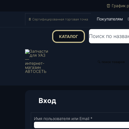
⏰ График р
Покупателям
📄 Сертифицированная торговая точка
КАТАЛОГ
Поиск
товаров
🔍 поиск товаров
Вход
Имя пользователя или Email
*
Обязательно