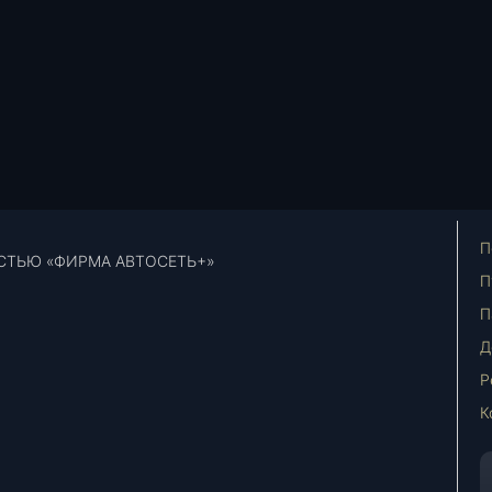
П
СТЬЮ «ФИРМА АВТОСЕТЬ+»
П
П
Д
Р
К