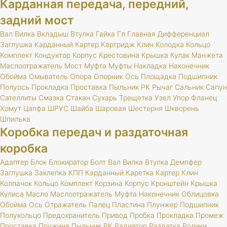
Карданная передача, передний,
задний мост
Вал
Вилка
Вкладыш
Втулка
Гайка
Гл
Главная
Дифференциал
Заглушка
Карданный
Картер
Картридж
Клин
Колодка
Кольцо
Комплект
Кондуктор
Корпус
Крестовина
Крышка
Кулак
Манжета
Маслоотражатель
Мост
Муфта
Муфты
Накладка
Наконечник
Обойма
Омыватель
Опора
Опорник
Ось
Площадка
Подшипник
Полуось
Прокладка
Проставка
Пыльник
РК
Рычаг
Сальник
Сапун
Сателлиты
Смазка
Стакан
Сухарь
Трещетка
Узел
Упор
Фланец
Хомут
Цапфа
ШРУС
Шайба
Шаровая
Шестерня
Шкворень
Шпилька
Коробка передач и раздаточная
коробка
Адаптер
Блок
Блокиратор
Болт
Вал
Вилка
Втулка
Демпфер
Заглушка
Заклепка
КПП
Карданный
Каретка
Картер
Клин
Колпачок
Кольцо
Комплект
Корзина
Корпус
Кронштейн
Крышка
Кулиса
Масло
Маслоотражатель
Муфта
Наконечник
Облицовка
Обойма
Ось
Отражатель
Палец
Пластина
Плунжер
Подшипник
Полукольцо
Предохранитель
Привод
Пробка
Прокладка
Промеж
Проставка
Пружина
Пыльник
РК
Радиатор
Раздатка
Ролики