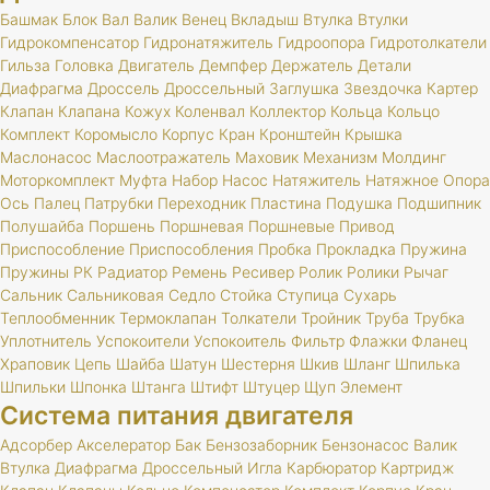
Башмак
Блок
Вал
Валик
Венец
Вкладыш
Втулка
Втулки
Гидрокомпенсатор
Гидронатяжитель
Гидроопора
Гидротолкатели
Гильза
Головка
Двигатель
Демпфер
Держатель
Детали
Диафрагма
Дроссель
Дроссельный
Заглушка
Звездочка
Картер
Клапан
Клапана
Кожух
Коленвал
Коллектор
Кольца
Кольцо
Комплект
Коромысло
Корпус
Кран
Кронштейн
Крышка
Маслонасос
Маслоотражатель
Маховик
Механизм
Молдинг
Моторкомплект
Муфта
Набор
Насос
Натяжитель
Натяжное
Опора
Ось
Палец
Патрубки
Переходник
Пластина
Подушка
Подшипник
Полушайба
Поршень
Поршневая
Поршневые
Привод
Приспособление
Приспособления
Пробка
Прокладка
Пружина
Пружины
РК
Радиатор
Ремень
Ресивер
Ролик
Ролики
Рычаг
Сальник
Сальниковая
Седло
Стойка
Ступица
Сухарь
Теплообменник
Термоклапан
Толкатели
Тройник
Труба
Трубка
Уплотнитель
Успокоители
Успокоитель
Фильтр
Флажки
Фланец
Храповик
Цепь
Шайба
Шатун
Шестерня
Шкив
Шланг
Шпилька
Шпильки
Шпонка
Штанга
Штифт
Штуцер
Щуп
Элемент
Система питания двигателя
Адсорбер
Акселератор
Бак
Бензозаборник
Бензонасос
Валик
Втулка
Диафрагма
Дроссельный
Игла
Карбюратор
Картридж