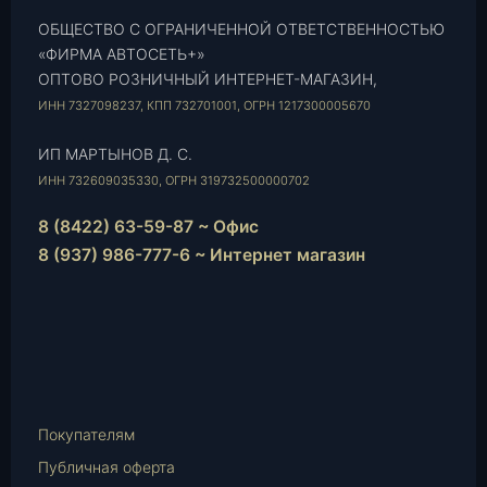
ОБЩЕСТВО С ОГРАНИЧЕННОЙ ОТВЕТСТВЕННОСТЬЮ
«ФИРМА АВТОСЕТЬ+»
ОПТОВО РОЗНИЧНЫЙ ИНТЕРНЕТ-МАГАЗИН,
ИНН 7327098237, КПП 732701001, ОГРН 1217300005670
ИП МАРТЫНОВ Д. С.
ИНН 732609035330, ОГРН 319732500000702
8 (8422) 63-59-87 ~ Офис
8 (937) 986-777-6 ~ Интернет магазин
Instagram
vk.com
Telegram
WhatsApp
E-
Mail
Покупателям
Публичная оферта