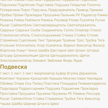
Подножки
Подпятник
Подставка
Подушка
Покрытие
Полотно
Поперечина
Порог
Поручень
Предохранитель
Привод
Прижим
Пробка
Проем
Прокладка
Проушина
Пыльник
РК
Радиатор
Рамка
Резинка
Рейка
Рейлинги
Ремень
Ресивер
Ролик
Рукоятка
Ручка
Рычаг
Сайлентблок
Световозвращатель
Светоотражатель
Сиденье
Сиденья
Скоба
Соединитель
Сопло
Спойлер
Стекло
Стеклоочиститель
Стеклоподъемник
Стенка
Стойка
Столик
Стремянка
Сцепление
Тент
Трапеция
Тройник
Трос
Трубка
Тяга
Угольник
Уплотнитель
Упор
Усилитель
Фаркоп
Фиксатор
Фильтр
Форточка
Хомут
Чехол
Шайба
Шестерня
Шип
Шланг
Шторка
Штуцер
Шумоизоляция
Щетка
Щеткодержатель
Щиток
Электровентилятор
Элемент
Эмблема
Якорь
Ящик
Подвеска
1 лист
2 лист
3 лист
Амортизатор
Буфер
Втулка
Держатель
Комплект
Корзина
Кронштейн
Крышка
Межлистовая
Накладка
Обойма
Опора
Ось
Палец
Пластина
Площадка
Пневмоподвеска
Подкладка
Подрессорники
Подушка
Подшипник
Прокладка
Проставка
Проушина
Пружина
Пружины
РК
Ремень
Рессора
Рычаг
Сайлентблок
Стойка
Стремянка
Трубка
Тяга
Фиксатор
Чашка
Шайба
Шарнир
Штанга
Щека