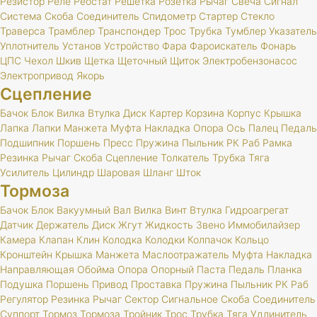
Резистор
Реле
Реостат
Решетка
Розетка
Рычаг
Свеча
Сигнал
Система
Скоба
Соединитель
Спидометр
Стартер
Стекло
Траверса
Трамблер
Транспондер
Трос
Трубка
Тумблер
Указатель
Уплотнитель
Установ
Устройство
Фара
Фароискатель
Фонарь
ЦПС
Чехол
Шкив
Щетка
Щеточный
Щиток
Электробензонасос
Электропривод
Якорь
Сцепление
Бачок
Блок
Вилка
Втулка
Диск
Картер
Корзина
Корпус
Крышка
Лапка
Лапки
Манжета
Муфта
Накладка
Опора
Ось
Палец
Педаль
Подшипник
Поршень
Пресс
Пружина
Пыльник
РК
Раб
Рамка
Резинка
Рычаг
Скоба
Сцепление
Толкатель
Трубка
Тяга
Усилитель
Цилиндр
Шаровая
Шланг
Шток
Тормоза
Бачок
Блок
Вакуумный
Вал
Вилка
Винт
Втулка
Гидроагрегат
Датчик
Держатель
Диск
Жгут
Жидкость
Звено
Иммобилайзер
Камера
Клапан
Клин
Колодка
Колодки
Колпачок
Кольцо
Кронштейн
Крышка
Манжета
Маслоотражатель
Муфта
Накладка
Направляющая
Обойма
Опора
Опорный
Паста
Педаль
Планка
Подушка
Поршень
Привод
Проставка
Пружина
Пыльник
РК
Раб
Регулятор
Резинка
Рычаг
Сектор
Сигнальное
Скоба
Соединитель
Суппорт
Тормоз
Тормоза
Тройник
Трос
Трубка
Тяга
Удлинитель