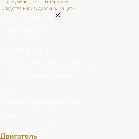
Инструменты, спец. литература
Средства индивидуальной защиты
Каталог запчастей
8 807
Двигатель
Система питания двигателя
Система охлаждения
Рулевое управление
Кузов, кабина, рама
Подвеска
Карданная передача, передний, задний мост
Коробка передач и раздаточная коробка
Электрооборудование и приборы
Сцепление
Тормоза
Колеса и шины
Система выпуска отработавших газов
Тюнинг и доп. оборудование
Метизы
Инструменты, спец. литература
Средства индивидуальной защиты
Двигатель