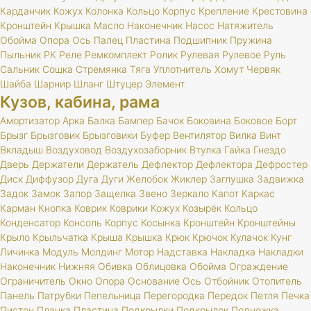
Карданчик
Кожух
Колонка
Кольцо
Корпус
Крепление
Крестовина
Кронштейн
Крышка
Масло
Наконечник
Насос
Натяжитель
Обойма
Опора
Ось
Палец
Пластина
Подшипник
Пружина
Пыльник
РК
Реле
Ремкомплект
Ролик
Рулевая
Рулевое
Руль
Сальник
Сошка
Стремянка
Тяга
Уплотнитель
Хомут
Червяк
Шайба
Шарнир
Шланг
Штуцер
Элемент
Кузов, кабина, рама
Амортизатор
Арка
Балка
Бампер
Бачок
Боковина
Боковое
Борт
Брызг
Брызговик
Брызговики
Буфер
Вентилятор
Вилка
Винт
Вкладыш
Воздуховод
Воздухозаборник
Втулка
Гайка
Гнездо
Дверь
Держатели
Держатель
Дефлектор
Дефлектора
Дефростер
Диск
Диффузор
Дуга
Дуги
Желобок
Жиклер
Заглушка
Задвижка
Задок
Замок
Запор
Защелка
Звено
Зеркало
Капот
Каркас
Карман
Кнопка
Коврик
Коврики
Кожух
Козырёк
Кольцо
Конденсатор
Консоль
Корпус
Косынка
Кронштейн
Кронштейны
Крыло
Крыльчатка
Крыша
Крышка
Крюк
Крючок
Кулачок
Кунг
Личинка
Модуль
Молдинг
Мотор
Надставка
Накладка
Накладки
Наконечник
Нижняя
Обивка
Облицовка
Обойма
Ограждение
Ограничитель
Окно
Опора
Основание
Ось
Отбойник
Отопитель
Панель
Патрубки
Пепельница
Перегородка
Передок
Петля
Печка
Пистон
Планка
Пластина
Подкрылки
Подкрылок
Подножка