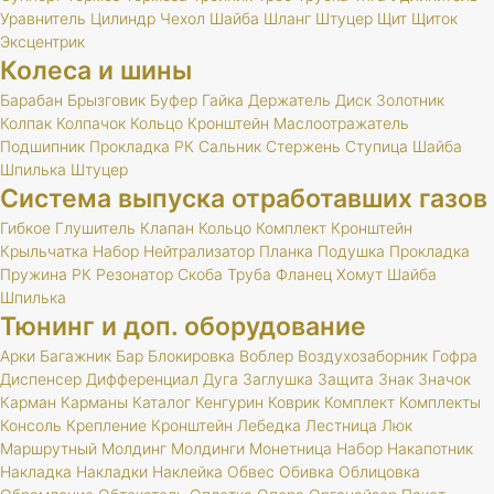
Уравнитель
Цилиндр
Чехол
Шайба
Шланг
Штуцер
Щит
Щиток
Эксцентрик
Колеса и шины
Барабан
Брызговик
Буфер
Гайка
Держатель
Диск
Золотник
Колпак
Колпачок
Кольцо
Кронштейн
Маслоотражатель
Подшипник
Прокладка
РК
Сальник
Стержень
Ступица
Шайба
Шпилька
Штуцер
Система выпуска отработавших газов
Гибкое
Глушитель
Клапан
Кольцо
Комплект
Кронштейн
Крыльчатка
Набор
Нейтрализатор
Планка
Подушка
Прокладка
Пружина
РК
Резонатор
Скоба
Труба
Фланец
Хомут
Шайба
Шпилька
Тюнинг и доп. оборудование
Арки
Багажник
Бар
Блокировка
Воблер
Воздухозаборник
Гофра
Диспенсер
Дифференциал
Дуга
Заглушка
Защита
Знак
Значок
Карман
Карманы
Каталог
Кенгурин
Коврик
Комплект
Комплекты
Консоль
Крепление
Кронштейн
Лебедка
Лестница
Люк
Маршрутный
Молдинг
Молдинги
Монетница
Набор
Накапотник
Накладка
Накладки
Наклейка
Обвес
Обивка
Облицовка