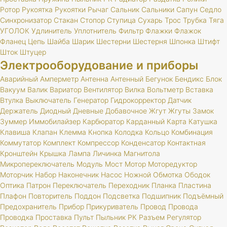
Ротор
Рукоятка
Рукоятки
Рычаг
Сальник
Сальники
Сапун
Седло
Синхронизатор
Стакан
Стопор
Ступица
Сухарь
Трос
Трубка
Тяга
УГОЛОК
Удлинитель
Уплотнитель
Фильтр
Флажки
Флажок
Фланец
Цепь
Шайба
Шарик
Шестерни
Шестерня
Шпонка
Штифт
Шток
Штуцер
Электрооборудование и приборы
Аварийный
Амперметр
Антенна
Антенный
Бегунок
Бендикс
Блок
Вакуум
Валик
Вариатор
Вентилятор
Вилка
Вольтметр
Вставка
Втулка
Выключатель
Генератор
Гидрокорректор
Датчик
Держатель
Диодный
Дневные
Добавочное
Жгут
Жгуты
Замок
Зуммер
Иммобилайзер
Карбюратор
Карданный
Карта
Катушка
Клавиша
Клапан
Клемма
Кнопка
Колодка
Кольцо
Комбинация
Коммутатор
Комплект
Компрессор
Конденсатор
Контактная
Кронштейн
Крышка
Лампа
Личинка
Магнитола
Микропереключатель
Модуль
Мост
Мотор
Моторедуктор
Моторчик
Набор
Наконечник
Насос
Ножной
Обмотка
Ободок
Оптика
Патрон
Переключатель
Переходник
Планка
Пластина
Плафон
Повторитель
Поддон
Подсветка
Подшипник
Подъёмный
Предохранитель
Прибор
Прикуриватель
Провод
Провода
Проводка
Проставка
Пульт
Пыльник
РК
Разъем
Регулятор