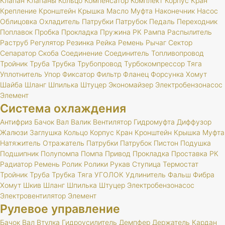
Клапан
Клапаны
Кольцо
Компенсатор
Комплект
Корпус
Кран
Крепление
Кронштейн
Крышка
Масло
Муфта
Наконечник
Насос
Облицовка
Охладитель
Патрубки
Патрубок
Педаль
Переходник
Поплавок
Пробка
Прокладка
Пружина
РК
Рампа
Распылитель
Раструб
Регулятор
Резинка
Рейка
Ремень
Рычаг
Сектор
Сепаратор
Скоба
Соединение
Соединитель
Топливопровод
Тройник
Труба
Трубка
Трубопровод
Турбокомпрессор
Тяга
Уплотнитель
Упор
Фиксатор
Фильтр
Фланец
Форсунка
Хомут
Шайба
Шланг
Шпилька
Штуцер
Экономайзер
Электробензонасос
Элемент
Система охлаждения
Антифриз
Бачок
Вал
Валик
Вентилятор
Гидромуфта
Диффузор
Жалюзи
Заглушка
Кольцо
Корпус
Кран
Кронштейн
Крышка
Муфта
Натяжитель
Отражатель
Патрубки
Патрубок
Пистон
Подушка
Подшипник
Полупомпа
Помпа
Привод
Прокладка
Проставка
РК
Радиатор
Ремень
Ролик
Ролики
Рукав
Ступица
Термостат
Тройник
Труба
Трубка
Тяга
УГОЛОК
Удлинитель
Фальш
Фибра
Хомут
Шкив
Шланг
Шпилька
Штуцер
Электробензонасос
Электровентилятор
Элемент
Рулевое управление
Бачок
Вал
Втулка
Гидроусилитель
Демпфер
Держатель
Кардан