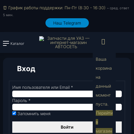
⏰ График работы поддержки: Пн-Пт (8:30 - 16:30)
~ сред. ответ
5 мин.
Наш Telegram
Просмо
Каталог
Войти или зарегистрировать
Ваша
Вход
корзина
на
В
данный
Имя пользователя или Email
*
Обязательно
момент
Пароль
*
Обязательно
пуста.
Перейти
Запомнить меня
в
Войти
магазин