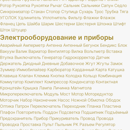
Ротор
Рукоятка
Рукоятки
Рычаг
Сальник
Сальники
Сапун
Седло
Синхронизатор
Стакан
Стопор
Ступица
Сухарь
Трос
Трубка
Тяга
УГОЛОК
Удлинитель
Уплотнитель
Фильтр
Флажки
Флажок
Фланец
Цепь
Шайба
Шарик
Шестерни
Шестерня
Шпонка
Штифт
Шток
Штуцер
Электрооборудование и приборы
Аварийный
Амперметр
Антенна
Антенный
Бегунок
Бендикс
Блок
Вакуум
Валик
Вариатор
Вентилятор
Вилка
Вольтметр
Вставка
Втулка
Выключатель
Генератор
Гидрокорректор
Датчик
Держатель
Диодный
Дневные
Добавочное
Жгут
Жгуты
Замок
Зуммер
Иммобилайзер
Карбюратор
Карданный
Карта
Катушка
Клавиша
Клапан
Клемма
Кнопка
Колодка
Кольцо
Комбинация
Коммутатор
Комплект
Компрессор
Конденсатор
Контактная
Кронштейн
Крышка
Лампа
Личинка
Магнитола
Микропереключатель
Модуль
Мост
Мотор
Моторедуктор
Моторчик
Набор
Наконечник
Насос
Ножной
Обмотка
Ободок
Оптика
Патрон
Переключатель
Переходник
Планка
Пластина
Плафон
Повторитель
Поддон
Подсветка
Подшипник
Подъёмный
Предохранитель
Прибор
Прикуриватель
Провод
Провода
Проводка
Проставка
Пульт
Пыльник
РК
Разъем
Регулятор