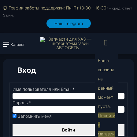
⏰ График работы поддержки: Пн-Пт (8:30 - 16:30)
~ сред. ответ
5 мин.
Наш Telegram
Просмо
Каталог
Войти или зарегистрировать
Ваша
Вход
корзина
на
В
данный
Имя пользователя или Email
*
Обязательно
момент
Пароль
*
Обязательно
пуста.
Перейти
Запомнить меня
в
Войти
магазин