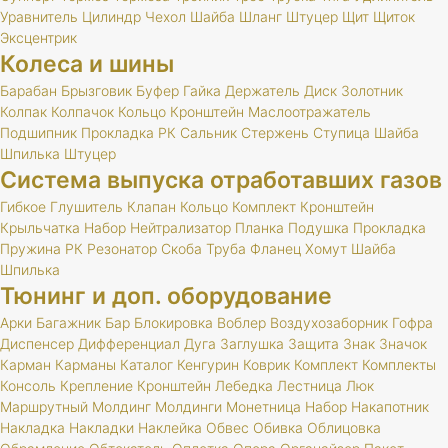
Уравнитель
Цилиндр
Чехол
Шайба
Шланг
Штуцер
Щит
Щиток
Эксцентрик
Колеса и шины
Барабан
Брызговик
Буфер
Гайка
Держатель
Диск
Золотник
Колпак
Колпачок
Кольцо
Кронштейн
Маслоотражатель
Подшипник
Прокладка
РК
Сальник
Стержень
Ступица
Шайба
Шпилька
Штуцер
Система выпуска отработавших газов
Гибкое
Глушитель
Клапан
Кольцо
Комплект
Кронштейн
Крыльчатка
Набор
Нейтрализатор
Планка
Подушка
Прокладка
Пружина
РК
Резонатор
Скоба
Труба
Фланец
Хомут
Шайба
Шпилька
Тюнинг и доп. оборудование
Арки
Багажник
Бар
Блокировка
Воблер
Воздухозаборник
Гофра
Диспенсер
Дифференциал
Дуга
Заглушка
Защита
Знак
Значок
Карман
Карманы
Каталог
Кенгурин
Коврик
Комплект
Комплекты
Консоль
Крепление
Кронштейн
Лебедка
Лестница
Люк
Маршрутный
Молдинг
Молдинги
Монетница
Набор
Накапотник
Накладка
Накладки
Наклейка
Обвес
Обивка
Облицовка