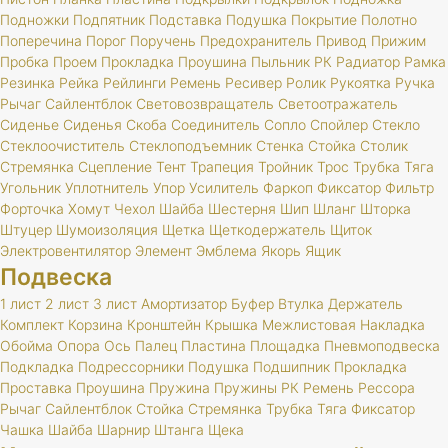
Подножки
Подпятник
Подставка
Подушка
Покрытие
Полотно
Поперечина
Порог
Поручень
Предохранитель
Привод
Прижим
Пробка
Проем
Прокладка
Проушина
Пыльник
РК
Радиатор
Рамка
Резинка
Рейка
Рейлинги
Ремень
Ресивер
Ролик
Рукоятка
Ручка
Рычаг
Сайлентблок
Световозвращатель
Светоотражатель
Сиденье
Сиденья
Скоба
Соединитель
Сопло
Спойлер
Стекло
Стеклоочиститель
Стеклоподъемник
Стенка
Стойка
Столик
Стремянка
Сцепление
Тент
Трапеция
Тройник
Трос
Трубка
Тяга
Угольник
Уплотнитель
Упор
Усилитель
Фаркоп
Фиксатор
Фильтр
Форточка
Хомут
Чехол
Шайба
Шестерня
Шип
Шланг
Шторка
Штуцер
Шумоизоляция
Щетка
Щеткодержатель
Щиток
Электровентилятор
Элемент
Эмблема
Якорь
Ящик
Подвеска
1 лист
2 лист
3 лист
Амортизатор
Буфер
Втулка
Держатель
Комплект
Корзина
Кронштейн
Крышка
Межлистовая
Накладка
Обойма
Опора
Ось
Палец
Пластина
Площадка
Пневмоподвеска
Подкладка
Подрессорники
Подушка
Подшипник
Прокладка
Проставка
Проушина
Пружина
Пружины
РК
Ремень
Рессора
Рычаг
Сайлентблок
Стойка
Стремянка
Трубка
Тяга
Фиксатор
Чашка
Шайба
Шарнир
Штанга
Щека