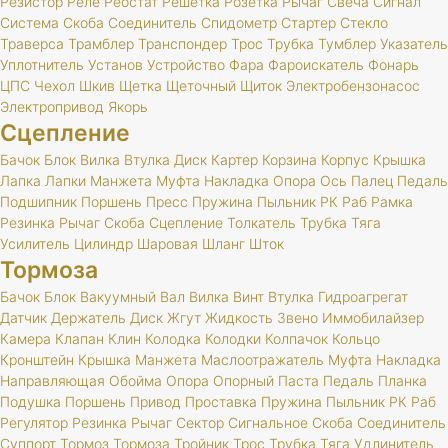
Резистор
Реле
Реостат
Решетка
Розетка
Рычаг
Свеча
Сигнал
Система
Скоба
Соединитель
Спидометр
Стартер
Стекло
Траверса
Трамблер
Транспондер
Трос
Трубка
Тумблер
Указатель
Уплотнитель
Установ
Устройство
Фара
Фароискатель
Фонарь
ЦПС
Чехол
Шкив
Щетка
Щеточный
Щиток
Электробензонасос
Электропривод
Якорь
Сцепление
Бачок
Блок
Вилка
Втулка
Диск
Картер
Корзина
Корпус
Крышка
Лапка
Лапки
Манжета
Муфта
Накладка
Опора
Ось
Палец
Педаль
Подшипник
Поршень
Пресс
Пружина
Пыльник
РК
Раб
Рамка
Резинка
Рычаг
Скоба
Сцепление
Толкатель
Трубка
Тяга
Усилитель
Цилиндр
Шаровая
Шланг
Шток
Тормоза
Бачок
Блок
Вакуумный
Вал
Вилка
Винт
Втулка
Гидроагрегат
Датчик
Держатель
Диск
Жгут
Жидкость
Звено
Иммобилайзер
Камера
Клапан
Клин
Колодка
Колодки
Колпачок
Кольцо
Кронштейн
Крышка
Манжета
Маслоотражатель
Муфта
Накладка
Направляющая
Обойма
Опора
Опорный
Паста
Педаль
Планка
Подушка
Поршень
Привод
Проставка
Пружина
Пыльник
РК
Раб
Регулятор
Резинка
Рычаг
Сектор
Сигнальное
Скоба
Соединитель
Суппорт
Тормоз
Тормоза
Тройник
Трос
Трубка
Тяга
Удлинитель