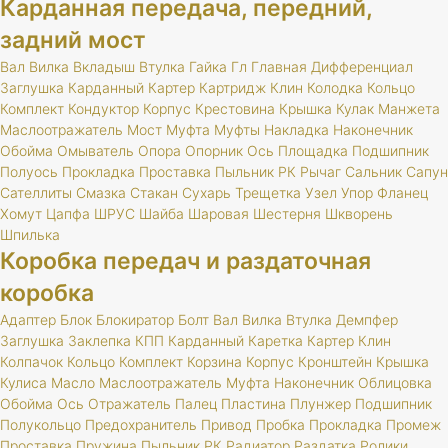
Карданная передача, передний,
задний мост
Вал
Вилка
Вкладыш
Втулка
Гайка
Гл
Главная
Дифференциал
Заглушка
Карданный
Картер
Картридж
Клин
Колодка
Кольцо
Комплект
Кондуктор
Корпус
Крестовина
Крышка
Кулак
Манжета
Маслоотражатель
Мост
Муфта
Муфты
Накладка
Наконечник
Обойма
Омыватель
Опора
Опорник
Ось
Площадка
Подшипник
Полуось
Прокладка
Проставка
Пыльник
РК
Рычаг
Сальник
Сапун
Сателлиты
Смазка
Стакан
Сухарь
Трещетка
Узел
Упор
Фланец
Хомут
Цапфа
ШРУС
Шайба
Шаровая
Шестерня
Шкворень
Шпилька
Коробка передач и раздаточная
коробка
Адаптер
Блок
Блокиратор
Болт
Вал
Вилка
Втулка
Демпфер
Заглушка
Заклепка
КПП
Карданный
Каретка
Картер
Клин
Колпачок
Кольцо
Комплект
Корзина
Корпус
Кронштейн
Крышка
Кулиса
Масло
Маслоотражатель
Муфта
Наконечник
Облицовка
Обойма
Ось
Отражатель
Палец
Пластина
Плунжер
Подшипник
Полукольцо
Предохранитель
Привод
Пробка
Прокладка
Промеж
Проставка
Пружина
Пыльник
РК
Радиатор
Раздатка
Ролики