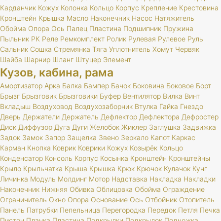
Карданчик
Кожух
Колонка
Кольцо
Корпус
Крепление
Крестовина
Кронштейн
Крышка
Масло
Наконечник
Насос
Натяжитель
Обойма
Опора
Ось
Палец
Пластина
Подшипник
Пружина
Пыльник
РК
Реле
Ремкомплект
Ролик
Рулевая
Рулевое
Руль
Сальник
Сошка
Стремянка
Тяга
Уплотнитель
Хомут
Червяк
Шайба
Шарнир
Шланг
Штуцер
Элемент
Кузов, кабина, рама
Амортизатор
Арка
Балка
Бампер
Бачок
Боковина
Боковое
Борт
Брызг
Брызговик
Брызговики
Буфер
Вентилятор
Вилка
Винт
Вкладыш
Воздуховод
Воздухозаборник
Втулка
Гайка
Гнездо
Дверь
Держатели
Держатель
Дефлектор
Дефлектора
Дефростер
Диск
Диффузор
Дуга
Дуги
Желобок
Жиклер
Заглушка
Задвижка
Задок
Замок
Запор
Защелка
Звено
Зеркало
Капот
Каркас
Карман
Кнопка
Коврик
Коврики
Кожух
Козырёк
Кольцо
Конденсатор
Консоль
Корпус
Косынка
Кронштейн
Кронштейны
Крыло
Крыльчатка
Крыша
Крышка
Крюк
Крючок
Кулачок
Кунг
Личинка
Модуль
Молдинг
Мотор
Надставка
Накладка
Накладки
Наконечник
Нижняя
Обивка
Облицовка
Обойма
Ограждение
Ограничитель
Окно
Опора
Основание
Ось
Отбойник
Отопитель
Панель
Патрубки
Пепельница
Перегородка
Передок
Петля
Печка
Пистон
Планка
Пластина
Подкрылки
Подкрылок
Подножка