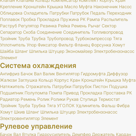
Клапан
Клапаны
Кольцо
Компенсатор
Комплект
Корпус
Кран
Крепление
Кронштейн
Крышка
Масло
Муфта
Наконечник
Насос
Облицовка
Охладитель
Патрубки
Патрубок
Педаль
Переходник
Поплавок
Пробка
Прокладка
Пружина
РК
Рампа
Распылитель
Раструб
Регулятор
Резинка
Рейка
Ремень
Рычаг
Сектор
Сепаратор
Скоба
Соединение
Соединитель
Топливопровод
Тройник
Труба
Трубка
Трубопровод
Турбокомпрессор
Тяга
Уплотнитель
Упор
Фиксатор
Фильтр
Фланец
Форсунка
Хомут
Шайба
Шланг
Шпилька
Штуцер
Экономайзер
Электробензонасос
Элемент
Система охлаждения
Антифриз
Бачок
Вал
Валик
Вентилятор
Гидромуфта
Диффузор
Жалюзи
Заглушка
Кольцо
Корпус
Кран
Кронштейн
Крышка
Муфта
Натяжитель
Отражатель
Патрубки
Патрубок
Пистон
Подушка
Подшипник
Полупомпа
Помпа
Привод
Прокладка
Проставка
РК
Радиатор
Ремень
Ролик
Ролики
Рукав
Ступица
Термостат
Тройник
Труба
Трубка
Тяга
УГОЛОК
Удлинитель
Фальш
Фибра
Хомут
Шкив
Шланг
Шпилька
Штуцер
Электробензонасос
Электровентилятор
Элемент
Рулевое управление
Бачок
Вал
Втулка
Гидроусилитель
Демпфер
Держатель
Кардан