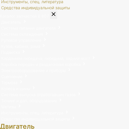
Инструменты, спец. литература
Средства индивидуальной защиты
Каталог запчастей
8 807
Двигатель
Система питания двигателя
Система охлаждения
Рулевое управление
Кузов, кабина, рама
Подвеска
Карданная передача, передний, задний мост
Коробка передач и раздаточная коробка
Электрооборудование и приборы
Сцепление
Тормоза
Колеса и шины
Система выпуска отработавших газов
Тюнинг и доп. оборудование
Метизы
Инструменты, спец. литература
Средства индивидуальной защиты
Двигатель