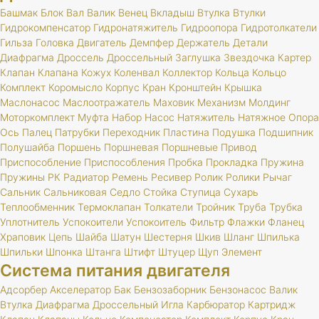
Башмак
Блок
Вал
Валик
Венец
Вкладыш
Втулка
Втулки
Гидрокомпенсатор
Гидронатяжитель
Гидроопора
Гидротолкатели
Гильза
Головка
Двигатель
Демпфер
Держатель
Детали
Диафрагма
Дроссель
Дроссельный
Заглушка
Звездочка
Картер
Клапан
Клапана
Кожух
Коленвал
Коллектор
Кольца
Кольцо
Комплект
Коромысло
Корпус
Кран
Кронштейн
Крышка
Маслонасос
Маслоотражатель
Маховик
Механизм
Молдинг
Моторкомплект
Муфта
Набор
Насос
Натяжитель
Натяжное
Опора
Ось
Палец
Патрубки
Переходник
Пластина
Подушка
Подшипник
Полушайба
Поршень
Поршневая
Поршневые
Привод
Приспособление
Приспособления
Пробка
Прокладка
Пружина
Пружины
РК
Радиатор
Ремень
Ресивер
Ролик
Ролики
Рычаг
Сальник
Сальниковая
Седло
Стойка
Ступица
Сухарь
Теплообменник
Термоклапан
Толкатели
Тройник
Труба
Трубка
Уплотнитель
Успокоители
Успокоитель
Фильтр
Флажки
Фланец
Храповик
Цепь
Шайба
Шатун
Шестерня
Шкив
Шланг
Шпилька
Шпильки
Шпонка
Штанга
Штифт
Штуцер
Щуп
Элемент
Система питания двигателя
Адсорбер
Акселератор
Бак
Бензозаборник
Бензонасос
Валик
Втулка
Диафрагма
Дроссельный
Игла
Карбюратор
Картридж