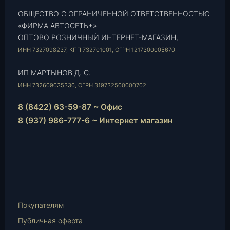
ОБЩЕСТВО С ОГРАНИЧЕННОЙ ОТВЕТСТВЕННОСТЬЮ
«ФИРМА АВТОСЕТЬ+»
ОПТОВО РОЗНИЧНЫЙ ИНТЕРНЕТ-МАГАЗИН,
ИНН 7327098237, КПП 732701001, ОГРН 1217300005670
ИП МАРТЫНОВ Д. С.
ИНН 732609035330, ОГРН 319732500000702
8 (8422) 63-59-87 ~ Офис
8 (937) 986-777-6 ~ Интернет магазин
Instagram
vk.com
Telegram
WhatsApp
E-
Mail
Покупателям
Публичная оферта