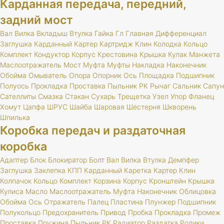
Карданная передача, передний,
задний мост
Вал
Вилка
Вкладыш
Втулка
Гайка
Гл
Главная
Дифференциал
Заглушка
Карданный
Картер
Картридж
Клин
Колодка
Кольцо
Комплект
Кондуктор
Корпус
Крестовина
Крышка
Кулак
Манжета
Маслоотражатель
Мост
Муфта
Муфты
Накладка
Наконечник
Обойма
Омыватель
Опора
Опорник
Ось
Площадка
Подшипник
Полуось
Прокладка
Проставка
Пыльник
РК
Рычаг
Сальник
Сапун
Сателлиты
Смазка
Стакан
Сухарь
Трещетка
Узел
Упор
Фланец
Хомут
Цапфа
ШРУС
Шайба
Шаровая
Шестерня
Шкворень
Шпилька
Коробка передач и раздаточная
коробка
Адаптер
Блок
Блокиратор
Болт
Вал
Вилка
Втулка
Демпфер
Заглушка
Заклепка
КПП
Карданный
Каретка
Картер
Клин
Колпачок
Кольцо
Комплект
Корзина
Корпус
Кронштейн
Крышка
Кулиса
Масло
Маслоотражатель
Муфта
Наконечник
Облицовка
Обойма
Ось
Отражатель
Палец
Пластина
Плунжер
Подшипник
Полукольцо
Предохранитель
Привод
Пробка
Прокладка
Промеж
Проставка
Пружина
Пыльник
РК
Радиатор
Раздатка
Ролики