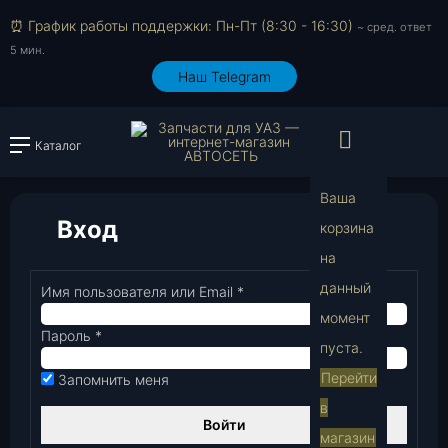
⏰ График работы поддержки: Пн-Пт (8:30 - 16:30)
~ сред. ответ
5 мин.
Наш Telegram
Просмо
Каталог
Войти или зарегистрировать
Ваша
Вход
корзина
на
В
данный
Имя пользователя или Email
*
Обязательно
момент
Пароль
*
Обязательно
пуста.
Перейти
Запомнить меня
в
Войти
магазин