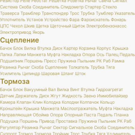
Резистор
Реле
Реостат
Решетка
Розетка
Рычаг
Свеча
Сигнал
Система
Скоба
Соединитель
Спидометр
Стартер
Стекло
Траверса
Трамблер
Транспондер
Трос
Трубка
Тумблер
Указатель
Уплотнитель
Установ
Устройство
Фара
Фароискатель
Фонарь
ЦПС
Чехол
Шкив
Щетка
Щеточный
Щиток
Электробензонасос
Электропривод
Якорь
Сцепление
Бачок
Блок
Вилка
Втулка
Диск
Картер
Корзина
Корпус
Крышка
Лапка
Лапки
Манжета
Муфта
Накладка
Опора
Ось
Палец
Педаль
Подшипник
Поршень
Пресс
Пружина
Пыльник
РК
Раб
Рамка
Резинка
Рычаг
Скоба
Сцепление
Толкатель
Трубка
Тяга
Усилитель
Цилиндр
Шаровая
Шланг
Шток
Тормоза
Бачок
Блок
Вакуумный
Вал
Вилка
Винт
Втулка
Гидроагрегат
Датчик
Держатель
Диск
Жгут
Жидкость
Звено
Иммобилайзер
Камера
Клапан
Клин
Колодка
Колодки
Колпачок
Кольцо
Кронштейн
Крышка
Манжета
Маслоотражатель
Муфта
Накладка
Направляющая
Обойма
Опора
Опорный
Паста
Педаль
Планка
Подушка
Поршень
Привод
Проставка
Пружина
Пыльник
РК
Раб
Регулятор
Резинка
Рычаг
Сектор
Сигнальное
Скоба
Соединитель
Суппорт
Тормоз
Тормоза
Тройник
Трос
Трубка
Тяга
Удлинитель