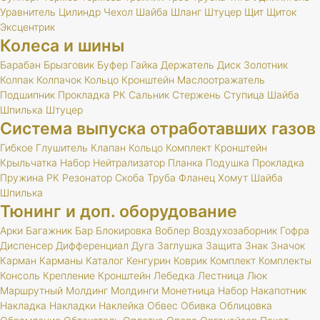
Уравнитель
Цилиндр
Чехол
Шайба
Шланг
Штуцер
Щит
Щиток
Эксцентрик
Колеса и шины
Барабан
Брызговик
Буфер
Гайка
Держатель
Диск
Золотник
Колпак
Колпачок
Кольцо
Кронштейн
Маслоотражатель
Подшипник
Прокладка
РК
Сальник
Стержень
Ступица
Шайба
Шпилька
Штуцер
Система выпуска отработавших газов
Гибкое
Глушитель
Клапан
Кольцо
Комплект
Кронштейн
Крыльчатка
Набор
Нейтрализатор
Планка
Подушка
Прокладка
Пружина
РК
Резонатор
Скоба
Труба
Фланец
Хомут
Шайба
Шпилька
Тюнинг и доп. оборудование
Арки
Багажник
Бар
Блокировка
Воблер
Воздухозаборник
Гофра
Диспенсер
Дифференциал
Дуга
Заглушка
Защита
Знак
Значок
Карман
Карманы
Каталог
Кенгурин
Коврик
Комплект
Комплекты
Консоль
Крепление
Кронштейн
Лебедка
Лестница
Люк
Маршрутный
Молдинг
Молдинги
Монетница
Набор
Накапотник
Накладка
Накладки
Наклейка
Обвес
Обивка
Облицовка