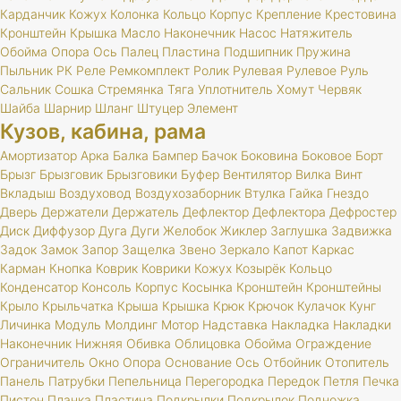
Карданчик
Кожух
Колонка
Кольцо
Корпус
Крепление
Крестовина
Кронштейн
Крышка
Масло
Наконечник
Насос
Натяжитель
Обойма
Опора
Ось
Палец
Пластина
Подшипник
Пружина
Пыльник
РК
Реле
Ремкомплект
Ролик
Рулевая
Рулевое
Руль
Сальник
Сошка
Стремянка
Тяга
Уплотнитель
Хомут
Червяк
Шайба
Шарнир
Шланг
Штуцер
Элемент
Кузов, кабина, рама
Амортизатор
Арка
Балка
Бампер
Бачок
Боковина
Боковое
Борт
Брызг
Брызговик
Брызговики
Буфер
Вентилятор
Вилка
Винт
Вкладыш
Воздуховод
Воздухозаборник
Втулка
Гайка
Гнездо
Дверь
Держатели
Держатель
Дефлектор
Дефлектора
Дефростер
Диск
Диффузор
Дуга
Дуги
Желобок
Жиклер
Заглушка
Задвижка
Задок
Замок
Запор
Защелка
Звено
Зеркало
Капот
Каркас
Карман
Кнопка
Коврик
Коврики
Кожух
Козырёк
Кольцо
Конденсатор
Консоль
Корпус
Косынка
Кронштейн
Кронштейны
Крыло
Крыльчатка
Крыша
Крышка
Крюк
Крючок
Кулачок
Кунг
Личинка
Модуль
Молдинг
Мотор
Надставка
Накладка
Накладки
Наконечник
Нижняя
Обивка
Облицовка
Обойма
Ограждение
Ограничитель
Окно
Опора
Основание
Ось
Отбойник
Отопитель
Панель
Патрубки
Пепельница
Перегородка
Передок
Петля
Печка
Пистон
Планка
Пластина
Подкрылки
Подкрылок
Подножка