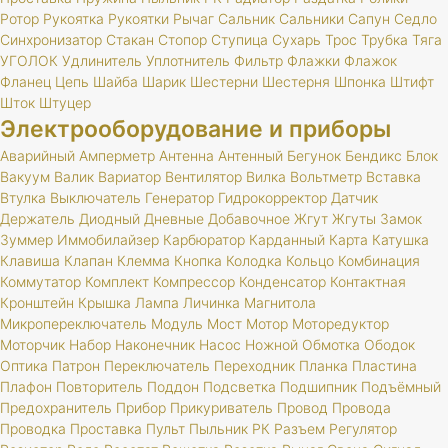
Ротор
Рукоятка
Рукоятки
Рычаг
Сальник
Сальники
Сапун
Седло
Синхронизатор
Стакан
Стопор
Ступица
Сухарь
Трос
Трубка
Тяга
УГОЛОК
Удлинитель
Уплотнитель
Фильтр
Флажки
Флажок
Фланец
Цепь
Шайба
Шарик
Шестерни
Шестерня
Шпонка
Штифт
Шток
Штуцер
Электрооборудование и приборы
Аварийный
Амперметр
Антенна
Антенный
Бегунок
Бендикс
Блок
Вакуум
Валик
Вариатор
Вентилятор
Вилка
Вольтметр
Вставка
Втулка
Выключатель
Генератор
Гидрокорректор
Датчик
Держатель
Диодный
Дневные
Добавочное
Жгут
Жгуты
Замок
Зуммер
Иммобилайзер
Карбюратор
Карданный
Карта
Катушка
Клавиша
Клапан
Клемма
Кнопка
Колодка
Кольцо
Комбинация
Коммутатор
Комплект
Компрессор
Конденсатор
Контактная
Кронштейн
Крышка
Лампа
Личинка
Магнитола
Микропереключатель
Модуль
Мост
Мотор
Моторедуктор
Моторчик
Набор
Наконечник
Насос
Ножной
Обмотка
Ободок
Оптика
Патрон
Переключатель
Переходник
Планка
Пластина
Плафон
Повторитель
Поддон
Подсветка
Подшипник
Подъёмный
Предохранитель
Прибор
Прикуриватель
Провод
Провода
Проводка
Проставка
Пульт
Пыльник
РК
Разъем
Регулятор