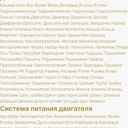
Башмак
Блок
Вал
Валик
Венец
Вкладыш
Втулка
Втулки
Гидрокомпенсатор
Гидронатяжитель
Гидроопора
Гидротолкатели
Гильза
Головка
Двигатель
Демпфер
Держатель
Детали
Диафрагма
Дроссель
Дроссельный
Заглушка
Звездочка
Картер
Клапан
Клапана
Кожух
Коленвал
Коллектор
Кольца
Кольцо
Комплект
Коромысло
Корпус
Кран
Кронштейн
Крышка
Маслонасос
Маслоотражатель
Маховик
Механизм
Молдинг
Моторкомплект
Муфта
Набор
Насос
Натяжитель
Натяжное
Опора
Ось
Палец
Патрубки
Переходник
Пластина
Подушка
Подшипник
Полушайба
Поршень
Поршневая
Поршневые
Привод
Приспособление
Приспособления
Пробка
Прокладка
Пружина
Пружины
РК
Радиатор
Ремень
Ресивер
Ролик
Ролики
Рычаг
Сальник
Сальниковая
Седло
Стойка
Ступица
Сухарь
Теплообменник
Термоклапан
Толкатели
Тройник
Труба
Трубка
Уплотнитель
Успокоители
Успокоитель
Фильтр
Флажки
Фланец
Храповик
Цепь
Шайба
Шатун
Шестерня
Шкив
Шланг
Шпилька
Шпильки
Шпонка
Штанга
Штифт
Штуцер
Щуп
Элемент
Система питания двигателя
Адсорбер
Акселератор
Бак
Бензозаборник
Бензонасос
Валик
Втулка
Диафрагма
Дроссельный
Игла
Карбюратор
Картридж