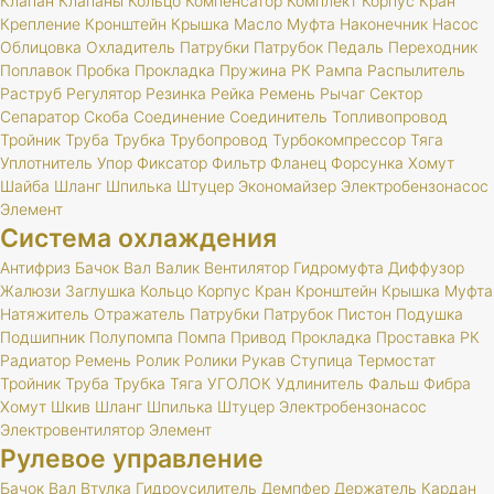
Клапан
Клапаны
Кольцо
Компенсатор
Комплект
Корпус
Кран
Крепление
Кронштейн
Крышка
Масло
Муфта
Наконечник
Насос
Облицовка
Охладитель
Патрубки
Патрубок
Педаль
Переходник
Поплавок
Пробка
Прокладка
Пружина
РК
Рампа
Распылитель
Раструб
Регулятор
Резинка
Рейка
Ремень
Рычаг
Сектор
Сепаратор
Скоба
Соединение
Соединитель
Топливопровод
Тройник
Труба
Трубка
Трубопровод
Турбокомпрессор
Тяга
Уплотнитель
Упор
Фиксатор
Фильтр
Фланец
Форсунка
Хомут
Шайба
Шланг
Шпилька
Штуцер
Экономайзер
Электробензонасос
Элемент
Система охлаждения
Антифриз
Бачок
Вал
Валик
Вентилятор
Гидромуфта
Диффузор
Жалюзи
Заглушка
Кольцо
Корпус
Кран
Кронштейн
Крышка
Муфта
Натяжитель
Отражатель
Патрубки
Патрубок
Пистон
Подушка
Подшипник
Полупомпа
Помпа
Привод
Прокладка
Проставка
РК
Радиатор
Ремень
Ролик
Ролики
Рукав
Ступица
Термостат
Тройник
Труба
Трубка
Тяга
УГОЛОК
Удлинитель
Фальш
Фибра
Хомут
Шкив
Шланг
Шпилька
Штуцер
Электробензонасос
Электровентилятор
Элемент
Рулевое управление
Бачок
Вал
Втулка
Гидроусилитель
Демпфер
Держатель
Кардан