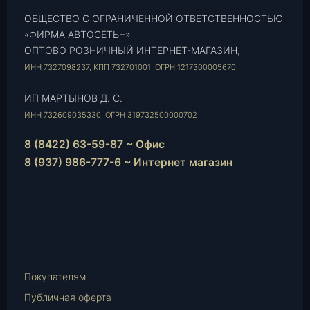
ОБЩЕСТВО С ОГРАНИЧЕННОЙ ОТВЕТСТВЕННОСТЬЮ
«ФИРМА АВТОСЕТЬ+»
ОПТОВО РОЗНИЧНЫЙ ИНТЕРНЕТ-МАГАЗИН,
ИНН 7327098237, КПП 732701001, ОГРН 1217300005670
ИП МАРТЫНОВ Д. С.
ИНН 732609035330, ОГРН 319732500000702
8 (8422) 63-59-87 ~ Офис
8 (937) 986-777-6 ~ Интернет магазин
Instagram
vk.com
Telegram
WhatsApp
E-
Mail
Покупателям
Публичная оферта