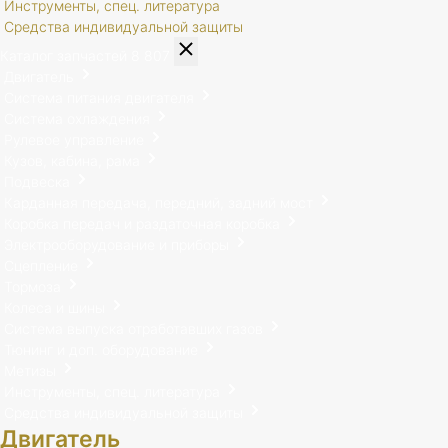
Инструменты, спец. литература
Средства индивидуальной защиты
Каталог запчастей
8 807
Двигатель
Система питания двигателя
Система охлаждения
Рулевое управление
Кузов, кабина, рама
Подвеска
Карданная передача, передний, задний мост
Коробка передач и раздаточная коробка
Электрооборудование и приборы
Сцепление
Тормоза
Колеса и шины
Система выпуска отработавших газов
Тюнинг и доп. оборудование
Метизы
Инструменты, спец. литература
Средства индивидуальной защиты
Двигатель