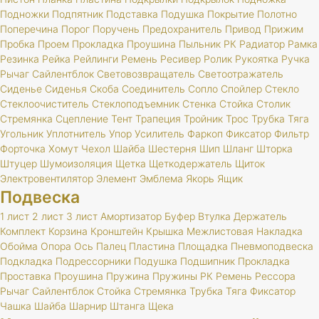
Подножки
Подпятник
Подставка
Подушка
Покрытие
Полотно
Поперечина
Порог
Поручень
Предохранитель
Привод
Прижим
Пробка
Проем
Прокладка
Проушина
Пыльник
РК
Радиатор
Рамка
Резинка
Рейка
Рейлинги
Ремень
Ресивер
Ролик
Рукоятка
Ручка
Рычаг
Сайлентблок
Световозвращатель
Светоотражатель
Сиденье
Сиденья
Скоба
Соединитель
Сопло
Спойлер
Стекло
Стеклоочиститель
Стеклоподъемник
Стенка
Стойка
Столик
Стремянка
Сцепление
Тент
Трапеция
Тройник
Трос
Трубка
Тяга
Угольник
Уплотнитель
Упор
Усилитель
Фаркоп
Фиксатор
Фильтр
Форточка
Хомут
Чехол
Шайба
Шестерня
Шип
Шланг
Шторка
Штуцер
Шумоизоляция
Щетка
Щеткодержатель
Щиток
Электровентилятор
Элемент
Эмблема
Якорь
Ящик
Подвеска
1 лист
2 лист
3 лист
Амортизатор
Буфер
Втулка
Держатель
Комплект
Корзина
Кронштейн
Крышка
Межлистовая
Накладка
Обойма
Опора
Ось
Палец
Пластина
Площадка
Пневмоподвеска
Подкладка
Подрессорники
Подушка
Подшипник
Прокладка
Проставка
Проушина
Пружина
Пружины
РК
Ремень
Рессора
Рычаг
Сайлентблок
Стойка
Стремянка
Трубка
Тяга
Фиксатор
Чашка
Шайба
Шарнир
Штанга
Щека