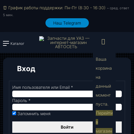
⏰ График работы поддержки: Пн-Пт (8:30 - 16:30)
~ сред. ответ
5 мин.
Наш Telegram
Просмо
Каталог
Войти или зарегистрировать
Ваша
Вход
корзина
на
В
данный
Имя пользователя или Email
*
Обязательно
момент
Пароль
*
Обязательно
пуста.
Перейти
Запомнить меня
в
Войти
магазин