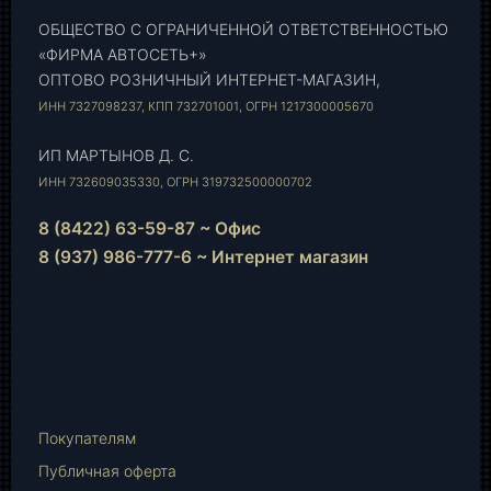
ОБЩЕСТВО С ОГРАНИЧЕННОЙ ОТВЕТСТВЕННОСТЬЮ
«ФИРМА АВТОСЕТЬ+»
ОПТОВО РОЗНИЧНЫЙ ИНТЕРНЕТ-МАГАЗИН,
ИНН 7327098237, КПП 732701001, ОГРН 1217300005670
ИП МАРТЫНОВ Д. С.
ИНН 732609035330, ОГРН 319732500000702
8 (8422) 63-59-87 ~ Офис
8 (937) 986-777-6 ~ Интернет магазин
Instagram
vk.com
Telegram
WhatsApp
E-
Mail
Покупателям
Публичная оферта