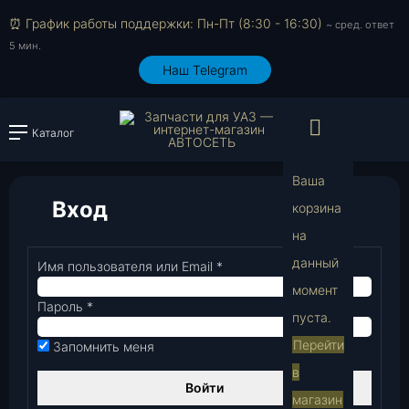
⏰ График работы поддержки: Пн-Пт (8:30 - 16:30)
~ сред. ответ
5 мин.
Наш Telegram
Просмо
Каталог
Войти или зарегистрировать
Ваша
Вход
корзина
на
В
данный
Имя пользователя или Email
*
Обязательно
момент
Пароль
*
Обязательно
пуста.
Перейти
Запомнить меня
в
Войти
магазин