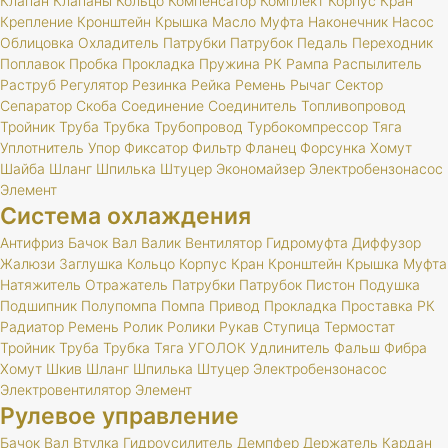
Клапан
Клапаны
Кольцо
Компенсатор
Комплект
Корпус
Кран
Крепление
Кронштейн
Крышка
Масло
Муфта
Наконечник
Насос
Облицовка
Охладитель
Патрубки
Патрубок
Педаль
Переходник
Поплавок
Пробка
Прокладка
Пружина
РК
Рампа
Распылитель
Раструб
Регулятор
Резинка
Рейка
Ремень
Рычаг
Сектор
Сепаратор
Скоба
Соединение
Соединитель
Топливопровод
Тройник
Труба
Трубка
Трубопровод
Турбокомпрессор
Тяга
Уплотнитель
Упор
Фиксатор
Фильтр
Фланец
Форсунка
Хомут
Шайба
Шланг
Шпилька
Штуцер
Экономайзер
Электробензонасос
Элемент
Система охлаждения
Антифриз
Бачок
Вал
Валик
Вентилятор
Гидромуфта
Диффузор
Жалюзи
Заглушка
Кольцо
Корпус
Кран
Кронштейн
Крышка
Муфта
Натяжитель
Отражатель
Патрубки
Патрубок
Пистон
Подушка
Подшипник
Полупомпа
Помпа
Привод
Прокладка
Проставка
РК
Радиатор
Ремень
Ролик
Ролики
Рукав
Ступица
Термостат
Тройник
Труба
Трубка
Тяга
УГОЛОК
Удлинитель
Фальш
Фибра
Хомут
Шкив
Шланг
Шпилька
Штуцер
Электробензонасос
Электровентилятор
Элемент
Рулевое управление
Бачок
Вал
Втулка
Гидроусилитель
Демпфер
Держатель
Кардан