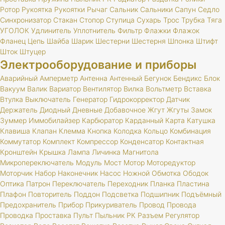
Ротор
Рукоятка
Рукоятки
Рычаг
Сальник
Сальники
Сапун
Седло
Синхронизатор
Стакан
Стопор
Ступица
Сухарь
Трос
Трубка
Тяга
УГОЛОК
Удлинитель
Уплотнитель
Фильтр
Флажки
Флажок
Фланец
Цепь
Шайба
Шарик
Шестерни
Шестерня
Шпонка
Штифт
Шток
Штуцер
Электрооборудование и приборы
Аварийный
Амперметр
Антенна
Антенный
Бегунок
Бендикс
Блок
Вакуум
Валик
Вариатор
Вентилятор
Вилка
Вольтметр
Вставка
Втулка
Выключатель
Генератор
Гидрокорректор
Датчик
Держатель
Диодный
Дневные
Добавочное
Жгут
Жгуты
Замок
Зуммер
Иммобилайзер
Карбюратор
Карданный
Карта
Катушка
Клавиша
Клапан
Клемма
Кнопка
Колодка
Кольцо
Комбинация
Коммутатор
Комплект
Компрессор
Конденсатор
Контактная
Кронштейн
Крышка
Лампа
Личинка
Магнитола
Микропереключатель
Модуль
Мост
Мотор
Моторедуктор
Моторчик
Набор
Наконечник
Насос
Ножной
Обмотка
Ободок
Оптика
Патрон
Переключатель
Переходник
Планка
Пластина
Плафон
Повторитель
Поддон
Подсветка
Подшипник
Подъёмный
Предохранитель
Прибор
Прикуриватель
Провод
Провода
Проводка
Проставка
Пульт
Пыльник
РК
Разъем
Регулятор