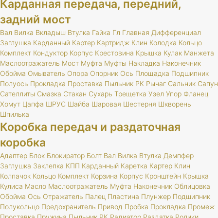
Карданная передача, передний,
задний мост
Вал
Вилка
Вкладыш
Втулка
Гайка
Гл
Главная
Дифференциал
Заглушка
Карданный
Картер
Картридж
Клин
Колодка
Кольцо
Комплект
Кондуктор
Корпус
Крестовина
Крышка
Кулак
Манжета
Маслоотражатель
Мост
Муфта
Муфты
Накладка
Наконечник
Обойма
Омыватель
Опора
Опорник
Ось
Площадка
Подшипник
Полуось
Прокладка
Проставка
Пыльник
РК
Рычаг
Сальник
Сапун
Сателлиты
Смазка
Стакан
Сухарь
Трещетка
Узел
Упор
Фланец
Хомут
Цапфа
ШРУС
Шайба
Шаровая
Шестерня
Шкворень
Шпилька
Коробка передач и раздаточная
коробка
Адаптер
Блок
Блокиратор
Болт
Вал
Вилка
Втулка
Демпфер
Заглушка
Заклепка
КПП
Карданный
Каретка
Картер
Клин
Колпачок
Кольцо
Комплект
Корзина
Корпус
Кронштейн
Крышка
Кулиса
Масло
Маслоотражатель
Муфта
Наконечник
Облицовка
Обойма
Ось
Отражатель
Палец
Пластина
Плунжер
Подшипник
Полукольцо
Предохранитель
Привод
Пробка
Прокладка
Промеж
Проставка
Пружина
Пыльник
РК
Радиатор
Раздатка
Ролики