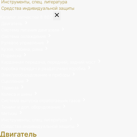
Инструменты, спец. литература
Средства индивидуальной защиты
Каталог запчастей
8 807
Двигатель
Система питания двигателя
Система охлаждения
Рулевое управление
Кузов, кабина, рама
Подвеска
Карданная передача, передний, задний мост
Коробка передач и раздаточная коробка
Электрооборудование и приборы
Сцепление
Тормоза
Колеса и шины
Система выпуска отработавших газов
Тюнинг и доп. оборудование
Метизы
Инструменты, спец. литература
Средства индивидуальной защиты
Двигатель