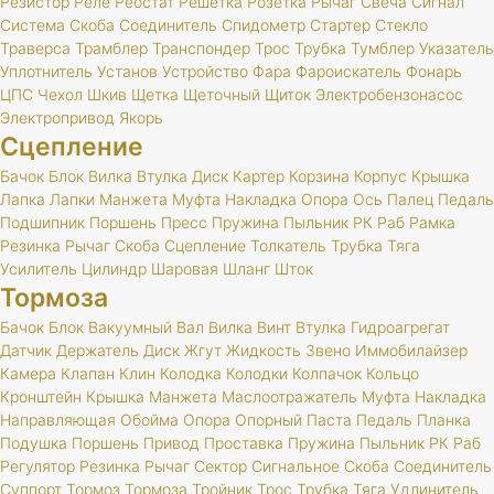
Резистор
Реле
Реостат
Решетка
Розетка
Рычаг
Свеча
Сигнал
Система
Скоба
Соединитель
Спидометр
Стартер
Стекло
Траверса
Трамблер
Транспондер
Трос
Трубка
Тумблер
Указатель
Уплотнитель
Установ
Устройство
Фара
Фароискатель
Фонарь
ЦПС
Чехол
Шкив
Щетка
Щеточный
Щиток
Электробензонасос
Электропривод
Якорь
Сцепление
Бачок
Блок
Вилка
Втулка
Диск
Картер
Корзина
Корпус
Крышка
Лапка
Лапки
Манжета
Муфта
Накладка
Опора
Ось
Палец
Педаль
Подшипник
Поршень
Пресс
Пружина
Пыльник
РК
Раб
Рамка
Резинка
Рычаг
Скоба
Сцепление
Толкатель
Трубка
Тяга
Усилитель
Цилиндр
Шаровая
Шланг
Шток
Тормоза
Бачок
Блок
Вакуумный
Вал
Вилка
Винт
Втулка
Гидроагрегат
Датчик
Держатель
Диск
Жгут
Жидкость
Звено
Иммобилайзер
Камера
Клапан
Клин
Колодка
Колодки
Колпачок
Кольцо
Кронштейн
Крышка
Манжета
Маслоотражатель
Муфта
Накладка
Направляющая
Обойма
Опора
Опорный
Паста
Педаль
Планка
Подушка
Поршень
Привод
Проставка
Пружина
Пыльник
РК
Раб
Регулятор
Резинка
Рычаг
Сектор
Сигнальное
Скоба
Соединитель
Суппорт
Тормоз
Тормоза
Тройник
Трос
Трубка
Тяга
Удлинитель