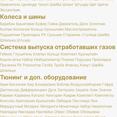
Уравнитель
Цилиндр
Чехол
Шайба
Шланг
Штуцер
Щит
Щиток
Эксцентрик
Колеса и шины
Барабан
Брызговик
Буфер
Гайка
Держатель
Диск
Золотник
Колпак
Колпачок
Кольцо
Кронштейн
Маслоотражатель
Подшипник
Прокладка
РК
Сальник
Стержень
Ступица
Шайба
Шпилька
Штуцер
Система выпуска отработавших газов
Гибкое
Глушитель
Клапан
Кольцо
Комплект
Кронштейн
Крыльчатка
Набор
Нейтрализатор
Планка
Подушка
Прокладка
Пружина
РК
Резонатор
Скоба
Труба
Фланец
Хомут
Шайба
Шпилька
Тюнинг и доп. оборудование
Арки
Багажник
Бар
Блокировка
Воблер
Воздухозаборник
Гофра
Диспенсер
Дифференциал
Дуга
Заглушка
Защита
Знак
Значок
Карман
Карманы
Каталог
Кенгурин
Коврик
Комплект
Комплекты
Консоль
Крепление
Кронштейн
Лебедка
Лестница
Люк
Маршрутный
Молдинг
Молдинги
Монетница
Набор
Накапотник
Накладка
Накладки
Наклейка
Обвес
Обивка
Облицовка