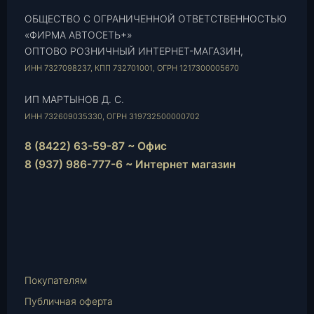
ОБЩЕСТВО С ОГРАНИЧЕННОЙ ОТВЕТСТВЕННОСТЬЮ
«ФИРМА АВТОСЕТЬ+»
ОПТОВО РОЗНИЧНЫЙ ИНТЕРНЕТ-МАГАЗИН,
ИНН 7327098237, КПП 732701001, ОГРН 1217300005670
ИП МАРТЫНОВ Д. С.
ИНН 732609035330, ОГРН 319732500000702
8 (8422) 63-59-87 ~ Офис
8 (937) 986-777-6 ~ Интернет магазин
Instagram
vk.com
Telegram
WhatsApp
E-
Mail
Покупателям
Публичная оферта