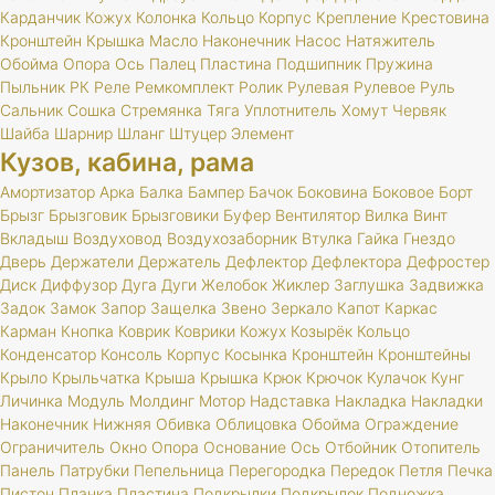
Карданчик
Кожух
Колонка
Кольцо
Корпус
Крепление
Крестовина
Кронштейн
Крышка
Масло
Наконечник
Насос
Натяжитель
Обойма
Опора
Ось
Палец
Пластина
Подшипник
Пружина
Пыльник
РК
Реле
Ремкомплект
Ролик
Рулевая
Рулевое
Руль
Сальник
Сошка
Стремянка
Тяга
Уплотнитель
Хомут
Червяк
Шайба
Шарнир
Шланг
Штуцер
Элемент
Кузов, кабина, рама
Амортизатор
Арка
Балка
Бампер
Бачок
Боковина
Боковое
Борт
Брызг
Брызговик
Брызговики
Буфер
Вентилятор
Вилка
Винт
Вкладыш
Воздуховод
Воздухозаборник
Втулка
Гайка
Гнездо
Дверь
Держатели
Держатель
Дефлектор
Дефлектора
Дефростер
Диск
Диффузор
Дуга
Дуги
Желобок
Жиклер
Заглушка
Задвижка
Задок
Замок
Запор
Защелка
Звено
Зеркало
Капот
Каркас
Карман
Кнопка
Коврик
Коврики
Кожух
Козырёк
Кольцо
Конденсатор
Консоль
Корпус
Косынка
Кронштейн
Кронштейны
Крыло
Крыльчатка
Крыша
Крышка
Крюк
Крючок
Кулачок
Кунг
Личинка
Модуль
Молдинг
Мотор
Надставка
Накладка
Накладки
Наконечник
Нижняя
Обивка
Облицовка
Обойма
Ограждение
Ограничитель
Окно
Опора
Основание
Ось
Отбойник
Отопитель
Панель
Патрубки
Пепельница
Перегородка
Передок
Петля
Печка
Пистон
Планка
Пластина
Подкрылки
Подкрылок
Подножка