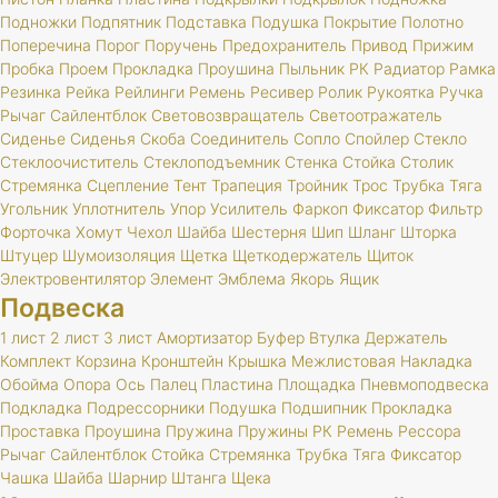
Подножки
Подпятник
Подставка
Подушка
Покрытие
Полотно
Поперечина
Порог
Поручень
Предохранитель
Привод
Прижим
Пробка
Проем
Прокладка
Проушина
Пыльник
РК
Радиатор
Рамка
Резинка
Рейка
Рейлинги
Ремень
Ресивер
Ролик
Рукоятка
Ручка
Рычаг
Сайлентблок
Световозвращатель
Светоотражатель
Сиденье
Сиденья
Скоба
Соединитель
Сопло
Спойлер
Стекло
Стеклоочиститель
Стеклоподъемник
Стенка
Стойка
Столик
Стремянка
Сцепление
Тент
Трапеция
Тройник
Трос
Трубка
Тяга
Угольник
Уплотнитель
Упор
Усилитель
Фаркоп
Фиксатор
Фильтр
Форточка
Хомут
Чехол
Шайба
Шестерня
Шип
Шланг
Шторка
Штуцер
Шумоизоляция
Щетка
Щеткодержатель
Щиток
Электровентилятор
Элемент
Эмблема
Якорь
Ящик
Подвеска
1 лист
2 лист
3 лист
Амортизатор
Буфер
Втулка
Держатель
Комплект
Корзина
Кронштейн
Крышка
Межлистовая
Накладка
Обойма
Опора
Ось
Палец
Пластина
Площадка
Пневмоподвеска
Подкладка
Подрессорники
Подушка
Подшипник
Прокладка
Проставка
Проушина
Пружина
Пружины
РК
Ремень
Рессора
Рычаг
Сайлентблок
Стойка
Стремянка
Трубка
Тяга
Фиксатор
Чашка
Шайба
Шарнир
Штанга
Щека