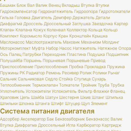
Башмак
Блок
Вал
Валик
Венец
Вкладыш
Втулка
Втулки
Гидрокомпенсатор
Гидронатяжитель
Гидроопора
Гидротолкатели
Гильза
Головка
Двигатель
Демпфер
Держатель
Детали
Диафрагма
Дроссель
Дроссельный
Заглушка
Звездочка
Картер
Клапан
Клапана
Кожух
Коленвал
Коллектор
Кольца
Кольцо
Комплект
Коромысло
Корпус
Кран
Кронштейн
Крышка
Маслонасос
Маслоотражатель
Маховик
Механизм
Молдинг
Моторкомплект
Муфта
Набор
Насос
Натяжитель
Натяжное
Опора
Ось
Палец
Патрубки
Переходник
Пластина
Подушка
Подшипник
Полушайба
Поршень
Поршневая
Поршневые
Привод
Приспособление
Приспособления
Пробка
Прокладка
Пружина
Пружины
РК
Радиатор
Ремень
Ресивер
Ролик
Ролики
Рычаг
Сальник
Сальниковая
Седло
Стойка
Ступица
Сухарь
Теплообменник
Термоклапан
Толкатели
Тройник
Труба
Трубка
Уплотнитель
Успокоители
Успокоитель
Фильтр
Флажки
Фланец
Храповик
Цепь
Шайба
Шатун
Шестерня
Шкив
Шланг
Шпилька
Шпильки
Шпонка
Штанга
Штифт
Штуцер
Щуп
Элемент
Система питания двигателя
Адсорбер
Акселератор
Бак
Бензозаборник
Бензонасос
Валик
Втулка
Диафрагма
Дроссельный
Игла
Карбюратор
Картридж