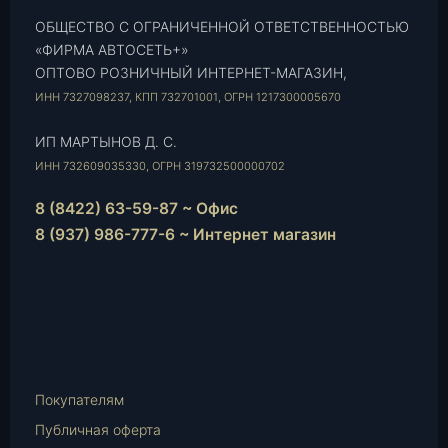
ОБЩЕСТВО С ОГРАНИЧЕННОЙ ОТВЕТСТВЕННОСТЬЮ
«ФИРМА АВТОСЕТЬ+»
ОПТОВО РОЗНИЧНЫЙ ИНТЕРНЕТ-МАГАЗИН,
ИНН 7327098237, КПП 732701001, ОГРН 1217300005670
ИП МАРТЫНОВ Д. С.
ИНН 732609035330, ОГРН 319732500000702
8 (8422) 63-59-87 ~ Офис
8 (937) 986-777-6 ~ Интернет магазин
Instagram
vk.com
Telegram
WhatsApp
E-
Mail
Покупателям
Публичная оферта