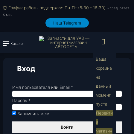
⏰ График работы поддержки: Пн-Пт (8:30 - 16:30)
~ сред. ответ
5 мин.
Наш Telegram
Просмо
Каталог
Войти или зарегистрировать
Ваша
Вход
корзина
на
В
данный
Имя пользователя или Email
*
Обязательно
момент
Пароль
*
Обязательно
пуста.
Перейти
Запомнить меня
в
Войти
магазин