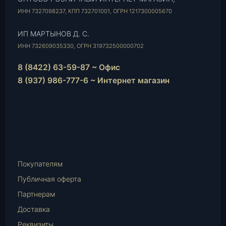
ИНН 7327098237, КПП 732701001, ОГРН 1217300005670
ИП МАРТЫНОВ Д. С.
ИНН 732609035330, ОГРН 319732500000702
8 (8422) 63-59-87 ~ Офис
8 (937) 986-777-6 ~ Интернет магазин
Instagram
vk.com
Telegram
WhatsApp
E-
Mail
Покупателям
Публичная оферта
Партнерам
Доставка
Реквизиты