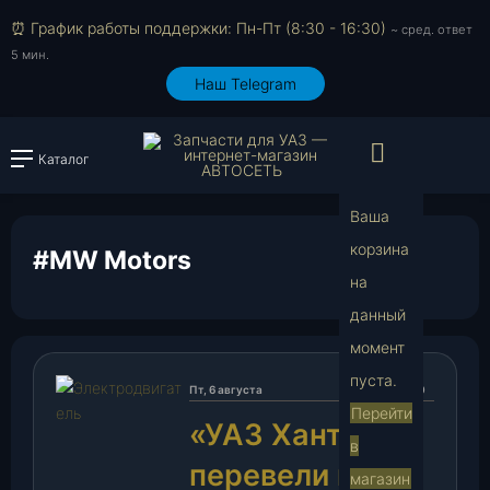
⏰ График работы поддержки: Пн-Пт (8:30 - 16:30)
~ сред. ответ
5 мин.
Наш Telegram
Просмо
Каталог
Войти или зарегистрировать
Ваша
корзина
#MW Motors
на
В
данный
момент
пуста.
Пт, 6 августа
370
Перейти
«УАЗ Хантер»
в
перевели на
магазин