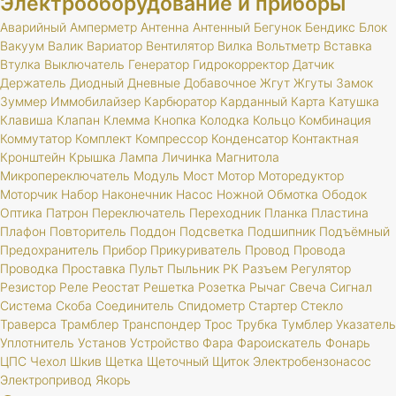
Электрооборудование и приборы
Аварийный
Амперметр
Антенна
Антенный
Бегунок
Бендикс
Блок
Вакуум
Валик
Вариатор
Вентилятор
Вилка
Вольтметр
Вставка
Втулка
Выключатель
Генератор
Гидрокорректор
Датчик
Держатель
Диодный
Дневные
Добавочное
Жгут
Жгуты
Замок
Зуммер
Иммобилайзер
Карбюратор
Карданный
Карта
Катушка
Клавиша
Клапан
Клемма
Кнопка
Колодка
Кольцо
Комбинация
Коммутатор
Комплект
Компрессор
Конденсатор
Контактная
Кронштейн
Крышка
Лампа
Личинка
Магнитола
Микропереключатель
Модуль
Мост
Мотор
Моторедуктор
Моторчик
Набор
Наконечник
Насос
Ножной
Обмотка
Ободок
Оптика
Патрон
Переключатель
Переходник
Планка
Пластина
Плафон
Повторитель
Поддон
Подсветка
Подшипник
Подъёмный
Предохранитель
Прибор
Прикуриватель
Провод
Провода
Проводка
Проставка
Пульт
Пыльник
РК
Разъем
Регулятор
Резистор
Реле
Реостат
Решетка
Розетка
Рычаг
Свеча
Сигнал
Система
Скоба
Соединитель
Спидометр
Стартер
Стекло
Траверса
Трамблер
Транспондер
Трос
Трубка
Тумблер
Указатель
Уплотнитель
Установ
Устройство
Фара
Фароискатель
Фонарь
ЦПС
Чехол
Шкив
Щетка
Щеточный
Щиток
Электробензонасос
Электропривод
Якорь