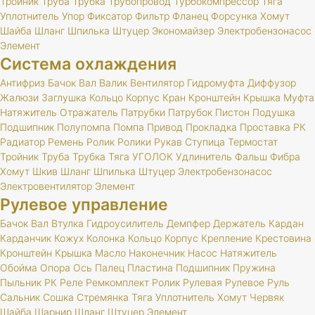
Тройник
Труба
Трубка
Трубопровод
Турбокомпрессор
Тяга
Уплотнитель
Упор
Фиксатор
Фильтр
Фланец
Форсунка
Хомут
Шайба
Шланг
Шпилька
Штуцер
Экономайзер
Электробензонасос
Элемент
Система охлаждения
Антифриз
Бачок
Вал
Валик
Вентилятор
Гидромуфта
Диффузор
Жалюзи
Заглушка
Кольцо
Корпус
Кран
Кронштейн
Крышка
Муфта
Натяжитель
Отражатель
Патрубки
Патрубок
Пистон
Подушка
Подшипник
Полупомпа
Помпа
Привод
Прокладка
Проставка
РК
Радиатор
Ремень
Ролик
Ролики
Рукав
Ступица
Термостат
Тройник
Труба
Трубка
Тяга
УГОЛОК
Удлинитель
Фальш
Фибра
Хомут
Шкив
Шланг
Шпилька
Штуцер
Электробензонасос
Электровентилятор
Элемент
Рулевое управление
Бачок
Вал
Втулка
Гидроусилитель
Демпфер
Держатель
Кардан
Карданчик
Кожух
Колонка
Кольцо
Корпус
Крепление
Крестовина
Кронштейн
Крышка
Масло
Наконечник
Насос
Натяжитель
Обойма
Опора
Ось
Палец
Пластина
Подшипник
Пружина
Пыльник
РК
Реле
Ремкомплект
Ролик
Рулевая
Рулевое
Руль
Сальник
Сошка
Стремянка
Тяга
Уплотнитель
Хомут
Червяк
Шайба
Шарнир
Шланг
Штуцер
Элемент