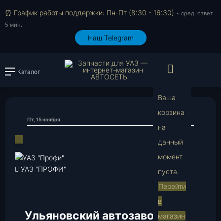
⏰ График работы поддержки: Пн-Пт (8:30 - 16:30)
~ сред. ответ
5 мин.
Наш Telegram
Просмо
Каталог
Войти или зарегистрировать
Ваша
корзина
Пт, 15 ноября
776
на
В
VK
Одноклассники
Telegram
Viber
Поделиться
данный
через
момент
электронную
УАЗ "ПРОФИ"
пуста.
почту
Перейти
в
Ульяновский автозавод
магазин