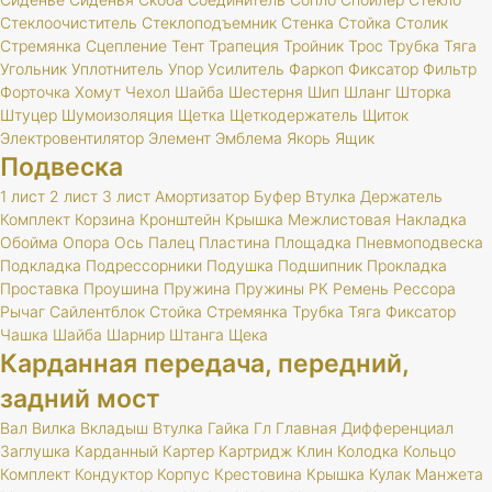
Стеклоочиститель
Стеклоподъемник
Стенка
Стойка
Столик
Стремянка
Сцепление
Тент
Трапеция
Тройник
Трос
Трубка
Тяга
Угольник
Уплотнитель
Упор
Усилитель
Фаркоп
Фиксатор
Фильтр
Форточка
Хомут
Чехол
Шайба
Шестерня
Шип
Шланг
Шторка
Штуцер
Шумоизоляция
Щетка
Щеткодержатель
Щиток
Электровентилятор
Элемент
Эмблема
Якорь
Ящик
Подвеска
1 лист
2 лист
3 лист
Амортизатор
Буфер
Втулка
Держатель
Комплект
Корзина
Кронштейн
Крышка
Межлистовая
Накладка
Обойма
Опора
Ось
Палец
Пластина
Площадка
Пневмоподвеска
Подкладка
Подрессорники
Подушка
Подшипник
Прокладка
Проставка
Проушина
Пружина
Пружины
РК
Ремень
Рессора
Рычаг
Сайлентблок
Стойка
Стремянка
Трубка
Тяга
Фиксатор
Чашка
Шайба
Шарнир
Штанга
Щека
Карданная передача, передний,
задний мост
Вал
Вилка
Вкладыш
Втулка
Гайка
Гл
Главная
Дифференциал
Заглушка
Карданный
Картер
Картридж
Клин
Колодка
Кольцо
Комплект
Кондуктор
Корпус
Крестовина
Крышка
Кулак
Манжета