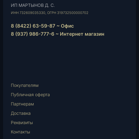
ИП МАРТЫНОВ Д. С.
ИНН 732609035330, ОГРН 319732500000702
8 (8422) 63-59-87 ~ Офис
8 (937) 986-777-6 ~ Интернет магазин
Instagram
vk.com
Telegram
WhatsApp
E-
Mail
Покупателям
Публичная оферта
Партнерам
Доставка
Реквизиты
Контакты