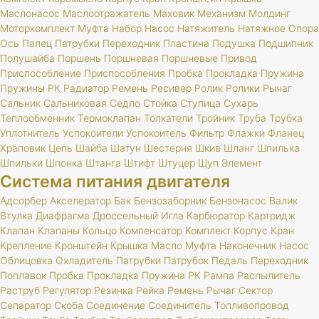
Маслонасос
Маслоотражатель
Маховик
Механизм
Молдинг
Моторкомплект
Муфта
Набор
Насос
Натяжитель
Натяжное
Опора
Ось
Палец
Патрубки
Переходник
Пластина
Подушка
Подшипник
Полушайба
Поршень
Поршневая
Поршневые
Привод
Приспособление
Приспособления
Пробка
Прокладка
Пружина
Пружины
РК
Радиатор
Ремень
Ресивер
Ролик
Ролики
Рычаг
Сальник
Сальниковая
Седло
Стойка
Ступица
Сухарь
Теплообменник
Термоклапан
Толкатели
Тройник
Труба
Трубка
Уплотнитель
Успокоители
Успокоитель
Фильтр
Флажки
Фланец
Храповик
Цепь
Шайба
Шатун
Шестерня
Шкив
Шланг
Шпилька
Шпильки
Шпонка
Штанга
Штифт
Штуцер
Щуп
Элемент
Система питания двигателя
Адсорбер
Акселератор
Бак
Бензозаборник
Бензонасос
Валик
Втулка
Диафрагма
Дроссельный
Игла
Карбюратор
Картридж
Клапан
Клапаны
Кольцо
Компенсатор
Комплект
Корпус
Кран
Крепление
Кронштейн
Крышка
Масло
Муфта
Наконечник
Насос
Облицовка
Охладитель
Патрубки
Патрубок
Педаль
Переходник
Поплавок
Пробка
Прокладка
Пружина
РК
Рампа
Распылитель
Раструб
Регулятор
Резинка
Рейка
Ремень
Рычаг
Сектор
Сепаратор
Скоба
Соединение
Соединитель
Топливопровод