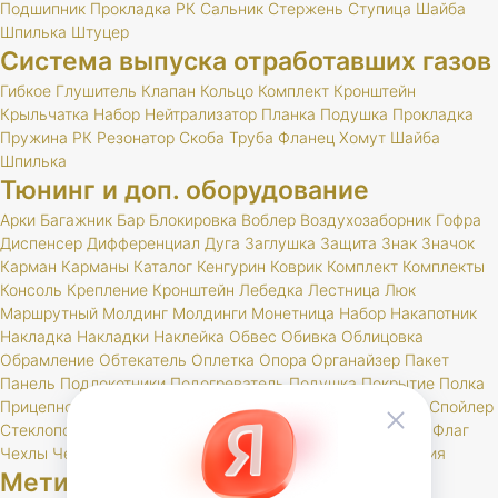
Подшипник
Прокладка
РК
Сальник
Стержень
Ступица
Шайба
Шпилька
Штуцер
Система выпуска отработавших газов
Гибкое
Глушитель
Клапан
Кольцо
Комплект
Кронштейн
Крыльчатка
Набор
Нейтрализатор
Планка
Подушка
Прокладка
Пружина
РК
Резонатор
Скоба
Труба
Фланец
Хомут
Шайба
Шпилька
Тюнинг и доп. оборудование
Арки
Багажник
Бар
Блокировка
Воблер
Воздухозаборник
Гофра
Диспенсер
Дифференциал
Дуга
Заглушка
Защита
Знак
Значок
Карман
Карманы
Каталог
Кенгурин
Коврик
Комплект
Комплекты
Консоль
Крепление
Кронштейн
Лебедка
Лестница
Люк
Маршрутный
Молдинг
Молдинги
Монетница
Набор
Накапотник
Накладка
Накладки
Наклейка
Обвес
Обивка
Облицовка
Обрамление
Обтекатель
Оплетка
Опора
Органайзер
Пакет
Панель
Подлокотники
Подогреватель
Подушка
Покрытие
Полка
Прицепное
Проставка
Пружины
Пусковые
Расширитель
Спойлер
Стеклоподъемник
Стойки
Усилитель
Утеплитель
Фаркоп
Флаг
Чехлы
Чехол
Шелфтокер
Шноркель
Шторки
Шумоизоляция
Метизы