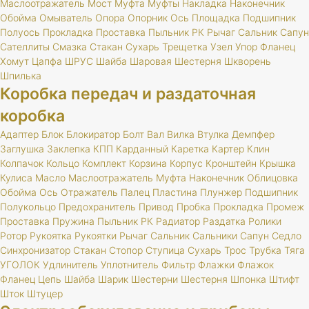
Маслоотражатель
Мост
Муфта
Муфты
Накладка
Наконечник
Обойма
Омыватель
Опора
Опорник
Ось
Площадка
Подшипник
Полуось
Прокладка
Проставка
Пыльник
РК
Рычаг
Сальник
Сапун
Сателлиты
Смазка
Стакан
Сухарь
Трещетка
Узел
Упор
Фланец
Хомут
Цапфа
ШРУС
Шайба
Шаровая
Шестерня
Шкворень
Шпилька
Коробка передач и раздаточная
коробка
Адаптер
Блок
Блокиратор
Болт
Вал
Вилка
Втулка
Демпфер
Заглушка
Заклепка
КПП
Карданный
Каретка
Картер
Клин
Колпачок
Кольцо
Комплект
Корзина
Корпус
Кронштейн
Крышка
Кулиса
Масло
Маслоотражатель
Муфта
Наконечник
Облицовка
Обойма
Ось
Отражатель
Палец
Пластина
Плунжер
Подшипник
Полукольцо
Предохранитель
Привод
Пробка
Прокладка
Промеж
Проставка
Пружина
Пыльник
РК
Радиатор
Раздатка
Ролики
Ротор
Рукоятка
Рукоятки
Рычаг
Сальник
Сальники
Сапун
Седло
Синхронизатор
Стакан
Стопор
Ступица
Сухарь
Трос
Трубка
Тяга
УГОЛОК
Удлинитель
Уплотнитель
Фильтр
Флажки
Флажок
Фланец
Цепь
Шайба
Шарик
Шестерни
Шестерня
Шпонка
Штифт
Шток
Штуцер