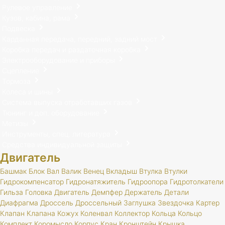
Рулевое управление
Кузов, кабина, рама
Подвеска
Карданная передача, передний, задний мост
Коробка передач и раздаточная коробка
Электрооборудование и приборы
Сцепление
Тормоза
Колеса и шины
Система выпуска отработавших газов
Тюнинг и доп. оборудование
Метизы
Инструменты, спец. литература
Средства индивидуальной защиты
Двигатель
Башмак
Блок
Вал
Валик
Венец
Вкладыш
Втулка
Втулки
Гидрокомпенсатор
Гидронатяжитель
Гидроопора
Гидротолкатели
Гильза
Головка
Двигатель
Демпфер
Держатель
Детали
Диафрагма
Дроссель
Дроссельный
Заглушка
Звездочка
Картер
Клапан
Клапана
Кожух
Коленвал
Коллектор
Кольца
Кольцо
Комплект
Коромысло
Корпус
Кран
Кронштейн
Крышка