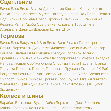
Сцепление
Бачок
Блок
Вилка
Втулка
Диск
Картер
Корзина
Корпус
Крышка
Лапка
Лапки
Манжета
Муфта
Накладка
Опора
Ось
Палец
Педаль
Подшипник
Поршень
Пресс
Пружина
Пыльник
РК
Раб
Рамка
Резинка
Рычаг
Скоба
Сцепление
Толкатель
Трубка
Тяга
Усилитель
Цилиндр
Шаровая
Шланг
Шток
Тормоза
Бачок
Блок
Вакуумный
Вал
Вилка
Винт
Втулка
Гидроагрегат
Датчик
Держатель
Диск
Жгут
Жидкость
Звено
Иммобилайзер
Камера
Клапан
Клин
Колодка
Колодки
Колпачок
Кольцо
Кронштейн
Крышка
Манжета
Маслоотражатель
Муфта
Накладка
Направляющая
Обойма
Опора
Опорный
Паста
Педаль
Планка
Подушка
Поршень
Привод
Проставка
Пружина
Пыльник
РК
Раб
Регулятор
Резинка
Рычаг
Сектор
Сигнальное
Скоба
Соединитель
Суппорт
Тормоз
Тормоза
Тройник
Трос
Трубка
Тяга
Удлинитель
Уравнитель
Цилиндр
Чехол
Шайба
Шланг
Штуцер
Щит
Щиток
Эксцентрик
Колеса и шины
Барабан
Брызговик
Буфер
Гайка
Держатель
Диск
Золотник
Колпак
Колпачок
Кольцо
Кронштейн
Маслоотражатель