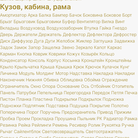
Кузов, кабина, рама
Амортизатор
Арка
Балка
Бампер
Бачок
Боковина
Боковое
Борт
Брызг
Брызговик
Брызговики
Буфер
Вентилятор
Вилка
Винт
Вкладыш
Воздуховод
Воздухозаборник
Втулка
Гайка
Гнездо
Дверь
Держатели
Держатель
Дефлектор
Дефлектора
Дефростер
Диск
Диффузор
Дуга
Дуги
Желобок
Жиклер
Заглушка
Задвижка
Задок
Замок
Запор
Защелка
Звено
Зеркало
Капот
Каркас
Карман
Кнопка
Коврик
Коврики
Кожух
Козырёк
Кольцо
Конденсатор
Консоль
Корпус
Косынка
Кронштейн
Кронштейны
Крыло
Крыльчатка
Крыша
Крышка
Крюк
Крючок
Кулачок
Кунг
Личинка
Модуль
Молдинг
Мотор
Надставка
Накладка
Накладки
Наконечник
Нижняя
Обивка
Облицовка
Обойма
Ограждение
Ограничитель
Окно
Опора
Основание
Ось
Отбойник
Отопитель
Панель
Патрубки
Пепельница
Перегородка
Передок
Петля
Печка
Пистон
Планка
Пластина
Подкрылки
Подкрылок
Подножка
Подножки
Подпятник
Подставка
Подушка
Покрытие
Полотно
Поперечина
Порог
Поручень
Предохранитель
Привод
Прижим
Пробка
Проем
Прокладка
Проушина
Пыльник
РК
Радиатор
Рамка
Резинка
Рейка
Рейлинги
Ремень
Ресивер
Ролик
Рукоятка
Ручка
Рычаг
Сайлентблок
Световозвращатель
Светоотражатель
Сиденье
Сиденья
Скоба
Соединитель
Сопло
Спойлер
Стекло