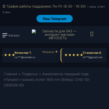
⏰ График работы поддержки: Пн-Пт (8:30 - 16:30)
~ сред. ответ
5 мин.
Наш Telegram
Прос
В
Каталог
Войти или зарегистрировать
Вячеслав Т.
Станислав Б.
vy***@rambler.ru
st***@gmail.com
Главная
»
Подвеска
»
Амортизатор передний подв.
«Патриот» газомас.колея 1600 mm (Вебер) (3162-00-
2905006-95)