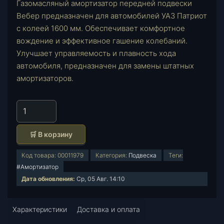
Газомасляный амортизатор передней подвески
Вебер предназначен для автомобилей УАЗ Патриот
с колеей 1600 мм. Обеспечивает комфортное
вождение и эффективное гашение колебаний.
Улучшает управляемость и плавность хода
автомобиля, предназначен для замены штатных
амортизаторов.
К
о
л
🛒 В корзину
и
ч
Код товара:
00011979
Категория:
Подвеска
Теги:
е
#Амортизатор
с
Дата обновления:
Ср, 05 Авг. 14:10
т
в
Характеристики
о
Доставка и оплата
т