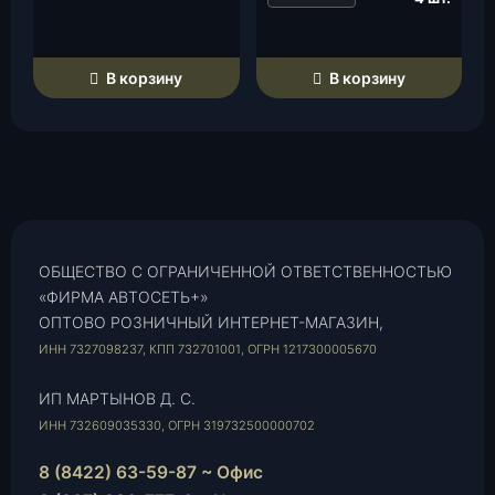
б
е
р
В корзину
В корзину
)
(
3
1
6
2
-
0
ОБЩЕСТВО С ОГРАНИЧЕННОЙ ОТВЕТСТВЕННОСТЬЮ
0
«ФИРМА АВТОСЕТЬ+»
-
ОПТОВО РОЗНИЧНЫЙ ИНТЕРНЕТ-МАГАЗИН,
2
ИНН 7327098237, КПП 732701001, ОГРН 1217300005670
9
0
ИП МАРТЫНОВ Д. С.
5
ИНН 732609035330, ОГРН 319732500000702
0
0
8 (8422) 63-59-87 ~ Офис
6