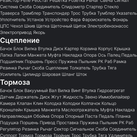
Резистор
Реле
Реостат
Решетка
Розетка
Рычаг
Свеча
Сигнал
Система
Скоба
Соединитель
Спидометр
Стартер
Стекло
Траверса
Трамблер
Транспондер
Трос
Трубка
Тумблер
Указатель
Уплотнитель
Установ
Устройство
Фара
Фароискатель
Фонарь
ЦПС
Чехол
Шкив
Щетка
Щеточный
Щиток
Электробензонасос
Электропривод
Якорь
Сцепление
Бачок
Блок
Вилка
Втулка
Диск
Картер
Корзина
Корпус
Крышка
Лапка
Лапки
Манжета
Муфта
Накладка
Опора
Ось
Палец
Педаль
Подшипник
Поршень
Пресс
Пружина
Пыльник
РК
Раб
Рамка
Резинка
Рычаг
Скоба
Сцепление
Толкатель
Трубка
Тяга
Усилитель
Цилиндр
Шаровая
Шланг
Шток
Тормоза
Бачок
Блок
Вакуумный
Вал
Вилка
Винт
Втулка
Гидроагрегат
Датчик
Держатель
Диск
Жгут
Жидкость
Звено
Иммобилайзер
Камера
Клапан
Клин
Колодка
Колодки
Колпачок
Кольцо
Кронштейн
Крышка
Манжета
Маслоотражатель
Муфта
Накладка
Направляющая
Обойма
Опора
Опорный
Паста
Педаль
Планка
Подушка
Поршень
Привод
Проставка
Пружина
Пыльник
РК
Раб
Регулятор
Резинка
Рычаг
Сектор
Сигнальное
Скоба
Соединитель
Суппорт
Тормоз
Тормоза
Тройник
Трос
Трубка
Тяга
Удлинитель