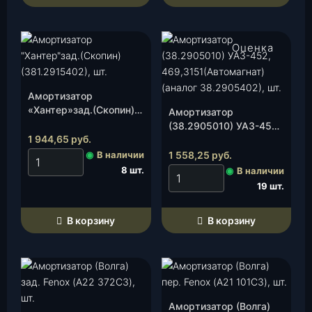
е
д
.
Оценка
п
5.00
из 5
о
д
Амортизатор
в
«Хантер»зад.(Скопин)
Амортизатор
.
(381.2915402), шт.
(38.2905010) УАЗ-452,
"
1 944,65
руб.
469,3151(Автомагнат)
П
(аналог 38.2905402),
◉
В наличии
1 558,25
руб.
а
шт.
8 шт.
◉
В наличии
т
19 шт.
р
и
В корзину
В корзину
о
т
"
г
а
Амортизатор (Волга)
з