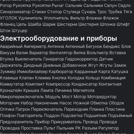
Ротор
Рукоятка
Рукоятки
Рычаг
Сальник
Сальники
Сапун
Седло
Синхронизатор
Стакан
Стопор
Ступица
Сухарь
Трос
Трубка
Тяга
УГОЛОК
Удлинитель
Уплотнитель
Фильтр
Флажки
Флажок
Фланец
Цепь
Шайба
Шарик
Шестерни
Шестерня
Шпонка
Штифт
Шток
Штуцер
Электрооборудование и приборы
Аварийный
Амперметр
Антенна
Антенный
Бегунок
Бендикс
Блок
Вакуум
Валик
Вариатор
Вентилятор
Вилка
Вольтметр
Вставка
Втулка
Выключатель
Генератор
Гидрокорректор
Датчик
Держатель
Диодный
Дневные
Добавочное
Жгут
Жгуты
Замок
Зуммер
Иммобилайзер
Карбюратор
Карданный
Карта
Катушка
Клавиша
Клапан
Клемма
Кнопка
Колодка
Кольцо
Комбинация
Коммутатор
Комплект
Компрессор
Конденсатор
Контактная
Кронштейн
Крышка
Лампа
Личинка
Магнитола
Микропереключатель
Модуль
Мост
Мотор
Моторедуктор
Моторчик
Набор
Наконечник
Насос
Ножной
Обмотка
Ободок
Оптика
Патрон
Переключатель
Переходник
Планка
Пластина
Плафон
Повторитель
Поддон
Подсветка
Подшипник
Подъёмный
Предохранитель
Прибор
Прикуриватель
Провод
Провода
Проводка
Проставка
Пульт
Пыльник
РК
Разъем
Регулятор