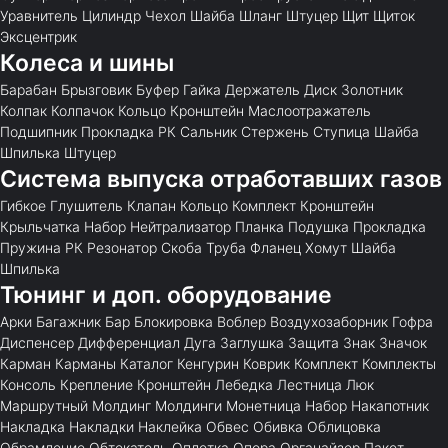
Уравнитель
Цилиндр
Чехол
Шайба
Шланг
Штуцер
Щит
Щиток
Эксцентрик
Колеса и шины
Барабан
Брызговик
Буфер
Гайка
Держатель
Диск
Золотник
Колпак
Колпачок
Кольцо
Кронштейн
Маслоотражатель
Подшипник
Прокладка
РК
Сальник
Стержень
Ступица
Шайба
Шпилька
Штуцер
Система выпуска отработавших газов
Гибкое
Глушитель
Клапан
Кольцо
Комплект
Кронштейн
Крыльчатка
Набор
Нейтрализатор
Планка
Подушка
Прокладка
Пружина
РК
Резонатор
Скоба
Труба
Фланец
Хомут
Шайба
Шпилька
Тюнинг и доп. оборудование
Арки
Багажник
Бар
Блокировка
Воблер
Воздухозаборник
Гофра
Диспенсер
Дифференциал
Дуга
Заглушка
Защита
Знак
Значок
Карман
Карманы
Каталог
Кенгурин
Коврик
Комплект
Комплекты
Консоль
Крепление
Кронштейн
Лебедка
Лестница
Люк
Маршрутный
Молдинг
Молдинги
Монетница
Набор
Накапотник
Накладка
Накладки
Наклейка
Обвес
Обивка
Облицовка
Обрамление
Обтекатель
Оплетка
Опора
Органайзер
Пакет