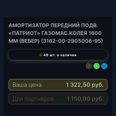
АМОРТИЗАТОР ПЕРЕДНИЙ ПОДВ.
«ПАТРИОТ» ГАЗОМАС.КОЛЕЯ 1600
MM (ВЕБЕР) (3162-00-2905006-95)
◉
49 шт. в наличии
E
W
T
-
h
e
M
a
l
Ваша цена
1 322,50
руб.
a
t
e
i
s
g
l
A
r
Для партнеров
1 150,00
руб.
p
a
p
m