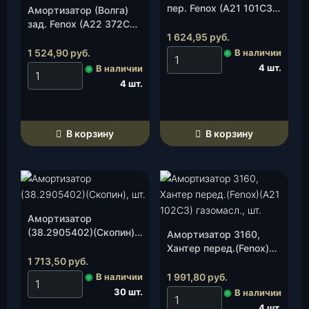
пер. Fenox (А21 101С3),
Амортизатор (Волга)
о
шт.
зад. Fenox (А22 372С3),
м
1 624,95
руб.
шт.
а
1 524,90
руб.
◉
В наличии
с
4 шт.
◉
В наличии
.
4 шт.
к
о
л
В корзину
В корзину
е
я
1
6
0
0
Амортизатор
(38.2905402)(Скопин),
m
Амортизатор 3160,
шт.
Хантер перед.(Fenox)
m
1 713,50
руб.
(А21 102С3) газомасл.,
(
шт.
◉
В наличии
1 991,80
руб.
В
30 шт.
◉
В наличии
е
4 шт.