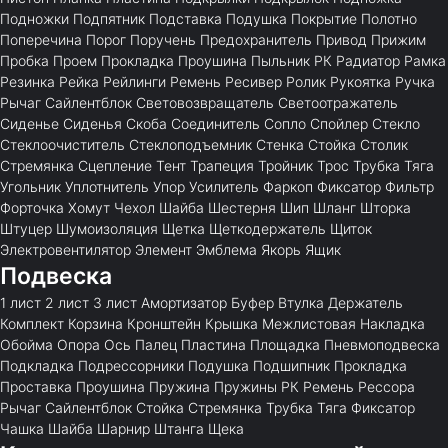
Подножки
Подпятник
Подставка
Подушка
Покрытие
Полотно
Поперечина
Порог
Поручень
Предохранитель
Привод
Прижим
Пробка
Проем
Прокладка
Проушина
Пыльник
РК
Радиатор
Рамка
Резинка
Рейка
Рейлинги
Ремень
Ресивер
Ролик
Рукоятка
Ручка
Рычаг
Сайлентблок
Световозвращатель
Светоотражатель
Сиденье
Сиденья
Скоба
Соединитель
Сопло
Спойлер
Стекло
Стеклоочиститель
Стеклоподъемник
Стенка
Стойка
Столик
Стремянка
Сцепление
Тент
Трапеция
Тройник
Трос
Трубка
Тяга
Угольник
Уплотнитель
Упор
Усилитель
Фаркоп
Фиксатор
Фильтр
Форточка
Хомут
Чехол
Шайба
Шестерня
Шип
Шланг
Шторка
Штуцер
Шумоизоляция
Щетка
Щеткодержатель
Щиток
Электровентилятор
Элемент
Эмблема
Якорь
Ящик
Подвеска
1 лист
2 лист
3 лист
Амортизатор
Буфер
Втулка
Держатель
Комплект
Корзина
Кронштейн
Крышка
Межлистовая
Накладка
Обойма
Опора
Ось
Палец
Пластина
Площадка
Пневмоподвеска
Подкладка
Подрессорники
Подушка
Подшипник
Прокладка
Проставка
Проушина
Пружина
Пружины
РК
Ремень
Рессора
Рычаг
Сайлентблок
Стойка
Стремянка
Трубка
Тяга
Фиксатор
Чашка
Шайба
Шарнир
Штанга
Щека