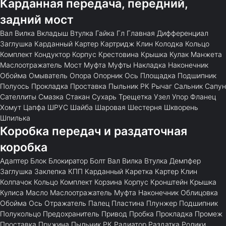
Карданная передача, передний,
задний мост
Вал
Вилка
Вкладыш
Втулка
Гайка
Гл
Главная
Дифференциал
Заглушка
Карданный
Картер
Картридж
Клин
Колодка
Кольцо
Комплект
Кондуктор
Корпус
Крестовина
Крышка
Кулак
Манжета
Маслоотражатель
Мост
Муфта
Муфты
Накладка
Наконечник
Обойма
Омыватель
Опора
Опорник
Ось
Площадка
Подшипник
Полуось
Прокладка
Проставка
Пыльник
РК
Рычаг
Сальник
Сапун
Сателлиты
Смазка
Стакан
Сухарь
Трещетка
Узел
Упор
Фланец
Хомут
Цапфа
ШРУС
Шайба
Шаровая
Шестерня
Шкворень
Шпилька
Коробка передач и раздаточная
коробка
Адаптер
Блок
Блокиратор
Болт
Вал
Вилка
Втулка
Демпфер
Заглушка
Заклепка
КПП
Карданный
Каретка
Картер
Клин
Колпачок
Кольцо
Комплект
Корзина
Корпус
Кронштейн
Крышка
Кулиса
Масло
Маслоотражатель
Муфта
Наконечник
Облицовка
Обойма
Ось
Отражатель
Палец
Пластина
Плунжер
Подшипник
Полукольцо
Предохранитель
Привод
Пробка
Прокладка
Промеж
Проставка
Пружина
Пыльник
РК
Радиатор
Раздатка
Ролики