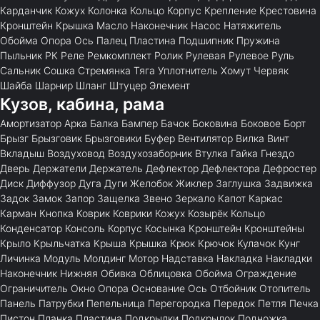
Карданчик
Кожух
Колонка
Кольцо
Корпус
Крепление
Крестовина
Кронштейн
Крышка
Масло
Наконечник
Насос
Натяжитель
Обойма
Опора
Ось
Палец
Пластина
Подшипник
Пружина
Пыльник
РК
Реле
Ремкомплект
Ролик
Рулевая
Рулевое
Руль
Сальник
Сошка
Стремянка
Тяга
Уплотнитель
Хомут
Червяк
Шайба
Шарнир
Шланг
Штуцер
Элемент
Кузов, кабина, рама
Амортизатор
Арка
Балка
Бампер
Бачок
Боковина
Боковое
Борт
Брызг
Брызговик
Брызговики
Буфер
Вентилятор
Вилка
Винт
Вкладыш
Воздуховод
Воздухозаборник
Втулка
Гайка
Гнездо
Дверь
Держатели
Держатель
Дефлектор
Дефлектора
Дефростер
Диск
Диффузор
Дуга
Дуги
Желобок
Жиклер
Заглушка
Задвижка
Задок
Замок
Запор
Защелка
Звено
Зеркало
Капот
Каркас
Карман
Кнопка
Коврик
Коврики
Кожух
Козырёк
Кольцо
Конденсатор
Консоль
Корпус
Косынка
Кронштейн
Кронштейны
Крыло
Крыльчатка
Крыша
Крышка
Крюк
Крючок
Кулачок
Кунг
Личинка
Модуль
Молдинг
Мотор
Надставка
Накладка
Накладки
Наконечник
Нижняя
Обивка
Облицовка
Обойма
Ограждение
Ограничитель
Окно
Опора
Основание
Ось
Отбойник
Отопитель
Панель
Патрубки
Пепельница
Перегородка
Передок
Петля
Печка
Пистон
Планка
Пластина
Подкрылки
Подкрылок
Подножка