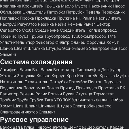
Крепление
Кронштейн
Крышка
Масло
Муфта
Наконечник
Насос
Облицовка
Охладитель
Патрубки
Патрубок
Педаль
Переходник
Поплавок
Пробка
Прокладка
Пружина
РК
Рампа
Распылитель
Раструб
Регулятор
Резинка
Рейка
Ремень
Рычаг
Сектор
Сепаратор
Скоба
Соединение
Соединитель
Топливопровод
Тройник
Труба
Трубка
Трубопровод
Турбокомпрессор
Тяга
Уплотнитель
Упор
Фиксатор
Фильтр
Фланец
Форсунка
Хомут
Шайба
Шланг
Шпилька
Штуцер
Экономайзер
Электробензонасос
Элемент
Система охлаждения
Антифриз
Бачок
Вал
Валик
Вентилятор
Гидромуфта
Диффузор
Жалюзи
Заглушка
Кольцо
Корпус
Кран
Кронштейн
Крышка
Муфта
Натяжитель
Отражатель
Патрубки
Патрубок
Пистон
Подушка
Подшипник
Полупомпа
Помпа
Привод
Прокладка
Проставка
РК
Радиатор
Ремень
Ролик
Ролики
Рукав
Ступица
Термостат
Тройник
Труба
Трубка
Тяга
УГОЛОК
Удлинитель
Фальш
Фибра
Хомут
Шкив
Шланг
Шпилька
Штуцер
Электробензонасос
Электровентилятор
Элемент
Рулевое управление
Бачок
Вал
Втулка
Гидроусилитель
Демпфер
Держатель
Кардан