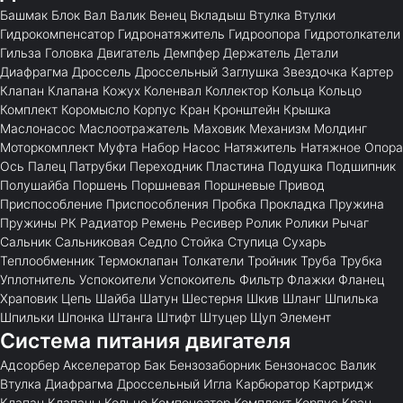
Башмак
Блок
Вал
Валик
Венец
Вкладыш
Втулка
Втулки
Гидрокомпенсатор
Гидронатяжитель
Гидроопора
Гидротолкатели
Гильза
Головка
Двигатель
Демпфер
Держатель
Детали
Диафрагма
Дроссель
Дроссельный
Заглушка
Звездочка
Картер
Клапан
Клапана
Кожух
Коленвал
Коллектор
Кольца
Кольцо
Комплект
Коромысло
Корпус
Кран
Кронштейн
Крышка
Маслонасос
Маслоотражатель
Маховик
Механизм
Молдинг
Моторкомплект
Муфта
Набор
Насос
Натяжитель
Натяжное
Опора
Ось
Палец
Патрубки
Переходник
Пластина
Подушка
Подшипник
Полушайба
Поршень
Поршневая
Поршневые
Привод
Приспособление
Приспособления
Пробка
Прокладка
Пружина
Пружины
РК
Радиатор
Ремень
Ресивер
Ролик
Ролики
Рычаг
Сальник
Сальниковая
Седло
Стойка
Ступица
Сухарь
Теплообменник
Термоклапан
Толкатели
Тройник
Труба
Трубка
Уплотнитель
Успокоители
Успокоитель
Фильтр
Флажки
Фланец
Храповик
Цепь
Шайба
Шатун
Шестерня
Шкив
Шланг
Шпилька
Шпильки
Шпонка
Штанга
Штифт
Штуцер
Щуп
Элемент
Система питания двигателя
Адсорбер
Акселератор
Бак
Бензозаборник
Бензонасос
Валик
Втулка
Диафрагма
Дроссельный
Игла
Карбюратор
Картридж
Клапан
Клапаны
Кольцо
Компенсатор
Комплект
Корпус
Кран