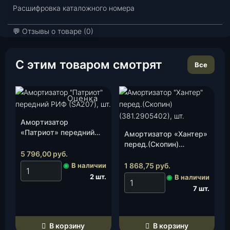
Расшифровка каталожного номера
о
в
💬 Отзывы о товаре (0)
а
р
а
С этим товаром смотрят
Все
А
м
о
Оценка
р
5.00
из 5
т
Амортизатор
и
«Патриот» передний
Амортизатор «Хантер»
з
РИФ (SA207), шт.
перед.(Скопин)
а
5 796,00
руб.
(381.2905402), шт.
т
◉
В наличии
1 868,75
руб.
о
2 шт.
◉
В наличии
р
7 шт.
п
е
р
В корзину
В корзину