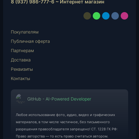
8 (937) 986-777-6 ~ Интернет магазин
-
9
E-
WhatsApp
Telegram
vk.com
Instag
5
Mail
)
Покупателям
,
Публичная оферта
ш
т
Партнерам
.
Доставка
Реквизиты
Контакты
GitHub - AI-Powered Developer
Любое использование фото, аудио, видео и графических
материалов, в том числе частичное, без письменного
разрешения правообладателя запрещено! СТ. 1228 ГК РФ:
Право авторства — то есть право считаться автором.