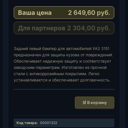
e
a
-
Ваша цена
2 649,60
руб.
g
t
M
r
s
a
a
A
i
Для партнеров
2 304,00
руб.
m
p
l
p
Задний левый бампер для автомобилей УАЗ 3151
предназначен для защиты кузова от повреждений.
Обеспечивает надежную защиту и соответствует
заводским параметрам. Изготовлен из прочной
стали с антикоррозийным покрытием. Легко
устанавливается и обеспечивает долговечность.
К
🛒 В корзину
о
л
и
Код товара:
00001322
ч