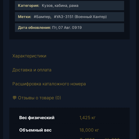
е
Категория:
Кузов, кабина, рама
с
Метки:
#Бампер
,
#УАЗ-3151 (Военный Хантер)
т
в
Дата обновления:
Пт, 07 Авг. 09:19
о
т
о
в
Характеристики
а
р
Доставка и оплата
а
Расшифровка каталожного номера
Б
а
💬 Отзывы о товаре (0)
м
п
е
Вес физический
1,425 кг
р
з
Объемный вес
18,000 кг
а