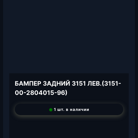
БАМПЕР ЗАДНИЙ 3151 ЛЕВ.(3151-
00-2804015-96)
◉
1 шт. в наличии
T
e
W
l
h
E