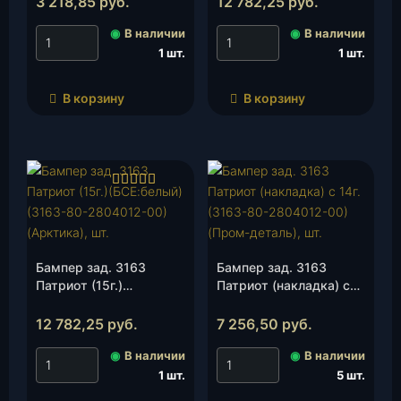
3 218,85
руб.
12 782,25
руб.
(Авантюрин), шт.
◉
В наличии
◉
В наличии
1 шт.
1 шт.
В корзину
В корзину
Оценка
5.00
из 5
Бампер зад. 3163
Бампер зад. 3163
Патриот (15г.)
Патриот (накладка) с
(БСЕ:белый)(3163-80-
14г.(3163-80-2804012-
2804012-00)(Арктика),
00)(Пром-деталь), шт.
12 782,25
руб.
7 256,50
руб.
шт.
◉
В наличии
◉
В наличии
1 шт.
5 шт.