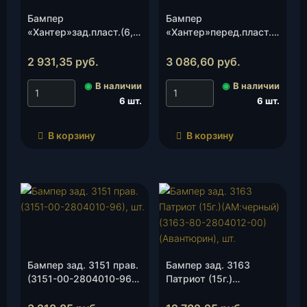
Бампер
Бампер
«Хантер»зад.пласт.(6,0
«Хантер»перед.пласт.
мм.)(315195-2804115)
(5,5 мм)(315195-
(Пром-деталь), шт.
2803121)(Пром-
2 931,35
руб.
3 086,60
руб.
деталь), шт.
◉
В наличии
◉
В наличии
6 шт.
6 шт.
В корзину
В корзину
Бампер зад. 3151 прав.
Бампер зад. 3163
(3151-00-2804010-96),
Патриот (15г.)
шт.
(АМ:черный)(3163-80-
2804012-00)