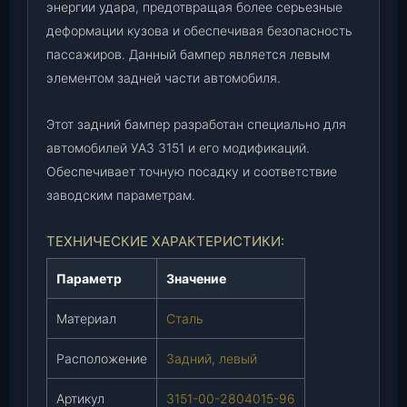
энергии удара, предотвращая более серьезные
8
деформации кузова и обеспечивая безопасность
0
пассажиров. Данный бампер является левым
4
элементом задней части автомобиля.
0
1
5
Этот задний бампер разработан специально для
-
автомобилей УАЗ 3151 и его модификаций.
9
Обеспечивает точную посадку и соответствие
6
заводским параметрам.
)
,
ТЕХНИЧЕСКИЕ ХАРАКТЕРИСТИКИ:
ш
т
Параметр
Значение
.
Материал
Сталь
Расположение
Задний, левый
Артикул
3151-00-2804015-96