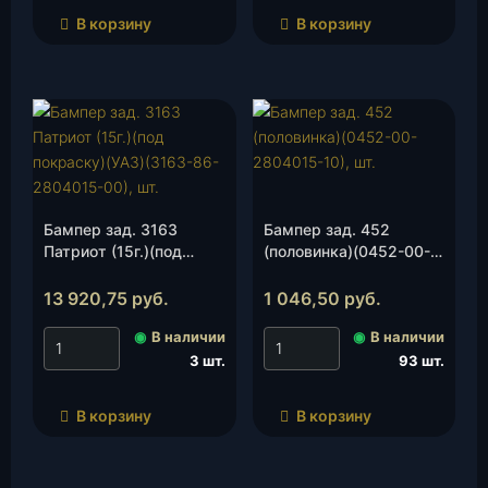
В корзину
В корзину
Бампер зад. 3163
Бампер зад. 452
Патриот (15г.)(под
(половинка)(0452-00-
покраску)(УАЗ)(3163-
2804015-10), шт.
86-2804015-00), шт.
13 920,75
руб.
1 046,50
руб.
◉
В наличии
◉
В наличии
3 шт.
93 шт.
В корзину
В корзину