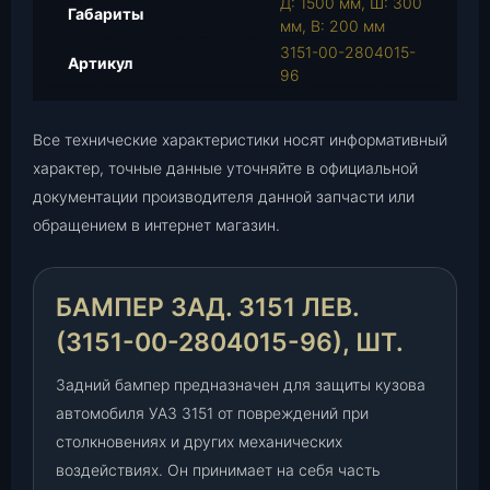
Д: 1500 мм, Ш: 300
д
Габариты
мм, В: 200 мм
.
3151-00-2804015-
3
Артикул
96
1
5
1
Все технические характеристики носят информативный
л
характер, точные данные уточняйте в официальной
е
документации производителя данной запчасти или
в
обращением в интернет магазин.
.
(
3
БАМПЕР ЗАД. 3151 ЛЕВ.
1
5
(3151-00-2804015-96), ШТ.
1
-
Задний бампер предназначен для защиты кузова
0
автомобиля УАЗ 3151 от повреждений при
0
столкновениях и других механических
-
воздействиях. Он принимает на себя часть
2