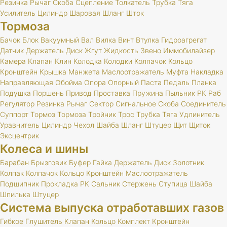
Резинка
Рычаг
Скоба
Сцепление
Толкатель
Трубка
Тяга
Усилитель
Цилиндр
Шаровая
Шланг
Шток
Тормоза
Бачок
Блок
Вакуумный
Вал
Вилка
Винт
Втулка
Гидроагрегат
Датчик
Держатель
Диск
Жгут
Жидкость
Звено
Иммобилайзер
Камера
Клапан
Клин
Колодка
Колодки
Колпачок
Кольцо
Кронштейн
Крышка
Манжета
Маслоотражатель
Муфта
Накладка
Направляющая
Обойма
Опора
Опорный
Паста
Педаль
Планка
Подушка
Поршень
Привод
Проставка
Пружина
Пыльник
РК
Раб
Регулятор
Резинка
Рычаг
Сектор
Сигнальное
Скоба
Соединитель
Суппорт
Тормоз
Тормоза
Тройник
Трос
Трубка
Тяга
Удлинитель
Уравнитель
Цилиндр
Чехол
Шайба
Шланг
Штуцер
Щит
Щиток
Эксцентрик
Колеса и шины
Барабан
Брызговик
Буфер
Гайка
Держатель
Диск
Золотник
Колпак
Колпачок
Кольцо
Кронштейн
Маслоотражатель
Подшипник
Прокладка
РК
Сальник
Стержень
Ступица
Шайба
Шпилька
Штуцер
Система выпуска отработавших газов
Гибкое
Глушитель
Клапан
Кольцо
Комплект
Кронштейн