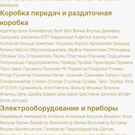
Шпилька
Коробка передач и раздаточная
коробка
Адаптер
Блок
Блокиратор
Болт
Вал
Вилка
Втулка
Демпфер
Заглушка
Заклепка
КПП
Карданный
Каретка
Картер
Клин
Колпачок
Кольцо
Комплект
Корзина
Корпус
Кронштейн
Крышка
Кулиса
Масло
Маслоотражатель
Муфта
Наконечник
Облицовка
Обойма
Ось
Отражатель
Палец
Пластина
Плунжер
Подшипник
Полукольцо
Предохранитель
Привод
Пробка
Прокладка
Промеж
Проставка
Пружина
Пыльник
РК
Радиатор
Раздатка
Ролики
Ротор
Рукоятка
Рукоятки
Рычаг
Сальник
Сальники
Сапун
Седло
Синхронизатор
Стакан
Стопор
Ступица
Сухарь
Трос
Трубка
Тяга
УГОЛОК
Удлинитель
Уплотнитель
Фильтр
Флажки
Флажок
Фланец
Цепь
Шайба
Шарик
Шестерни
Шестерня
Шпонка
Штифт
Шток
Штуцер
Электрооборудование и приборы
Аварийный
Амперметр
Антенна
Антенный
Бегунок
Бендикс
Блок
Вакуум
Валик
Вариатор
Вентилятор
Вилка
Вольтметр
Вставка
Втулка
Выключатель
Генератор
Гидрокорректор
Датчик