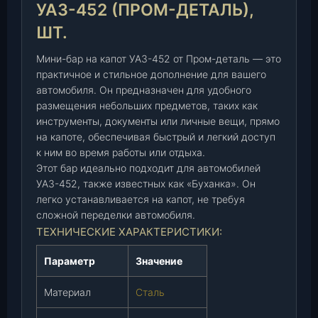
н
УАЗ-452 (ПРОМ-ДЕТАЛЬ),
а
ШТ.
к
а
Мини-бар на капот УАЗ-452 от Пром-деталь — это
п
практичное и стильное дополнение для вашего
о
автомобиля. Он предназначен для удобного
т
размещения небольших предметов, таких как
У
инструменты, документы или личные вещи, прямо
А
на капоте, обеспечивая быстрый и легкий доступ
З
к ним во время работы или отдыха.
-
Этот бар идеально подходит для автомобилей
4
УАЗ-452, также известных как «Буханка». Он
5
легко устанавливается на капот, не требуя
2
сложной переделки автомобиля.
(
ТЕХНИЧЕСКИЕ ХАРАКТЕРИСТИКИ:
П
Параметр
Значение
р
о
Материал
Сталь
м
-