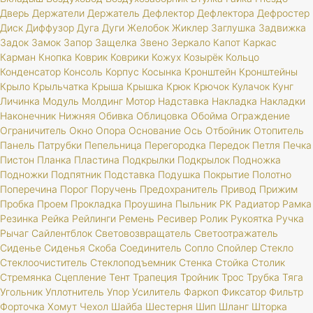
Дверь
Держатели
Держатель
Дефлектор
Дефлектора
Дефростер
Диск
Диффузор
Дуга
Дуги
Желобок
Жиклер
Заглушка
Задвижка
Задок
Замок
Запор
Защелка
Звено
Зеркало
Капот
Каркас
Карман
Кнопка
Коврик
Коврики
Кожух
Козырёк
Кольцо
Конденсатор
Консоль
Корпус
Косынка
Кронштейн
Кронштейны
Крыло
Крыльчатка
Крыша
Крышка
Крюк
Крючок
Кулачок
Кунг
Личинка
Модуль
Молдинг
Мотор
Надставка
Накладка
Накладки
Наконечник
Нижняя
Обивка
Облицовка
Обойма
Ограждение
Ограничитель
Окно
Опора
Основание
Ось
Отбойник
Отопитель
Панель
Патрубки
Пепельница
Перегородка
Передок
Петля
Печка
Пистон
Планка
Пластина
Подкрылки
Подкрылок
Подножка
Подножки
Подпятник
Подставка
Подушка
Покрытие
Полотно
Поперечина
Порог
Поручень
Предохранитель
Привод
Прижим
Пробка
Проем
Прокладка
Проушина
Пыльник
РК
Радиатор
Рамка
Резинка
Рейка
Рейлинги
Ремень
Ресивер
Ролик
Рукоятка
Ручка
Рычаг
Сайлентблок
Световозвращатель
Светоотражатель
Сиденье
Сиденья
Скоба
Соединитель
Сопло
Спойлер
Стекло
Стеклоочиститель
Стеклоподъемник
Стенка
Стойка
Столик
Стремянка
Сцепление
Тент
Трапеция
Тройник
Трос
Трубка
Тяга
Угольник
Уплотнитель
Упор
Усилитель
Фаркоп
Фиксатор
Фильтр
Форточка
Хомут
Чехол
Шайба
Шестерня
Шип
Шланг
Шторка