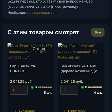
Будьте первым, кто оставит свой вопрос на «Бар
(мини) на капот УАЗ-452 (Пром-деталь)»
Необходимо
авторизоваться
.
С этим товаром смотрят
Все
Оценка
5.00
из 5
Бар «Вика» УАЗ
Бар «Вика» УАЗ-469
HUNTER
(дерево.кожвинил)(ИП
(дерево.кожвинил)(ИП
Колосов), шт.
Колосов), шт.
2 041,25
руб.
2 041,25
руб.
◉
В наличии
◉
В наличии
5 шт.
4 шт.
В корзину
В корзину