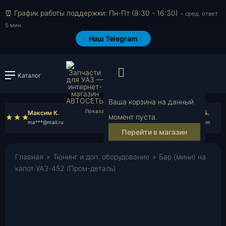
⏰ График работы поддержки: Пн-Пт (8:30 - 16:30)
~ сред. ответ
5 мин.
Наш Telegram
Просмотр корзи
Каталог
Войти или зарегистрировать
Ваша корзина на данный
Максим К.
Станислав Б.
момент пуста.
ma***@mail.ru
st***@gmail.com
Перейти в магазин
Главная
»
Тюнинг и доп. оборудование
»
Бар (мини) на
капот УАЗ-452 (Пром-деталь)