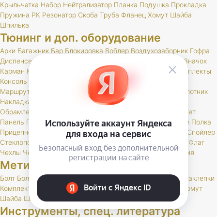
Крыльчатка
Набор
Нейтрализатор
Планка
Подушка
Прокладка
Пружина
РК
Резонатор
Скоба
Труба
Фланец
Хомут
Шайба
Шпилька
Тюнинг и доп. оборудование
Арки
Багажник
Бар
Блокировка
Воблер
Воздухозаборник
Гофра
Диспенсер
Дифференциал
Дуга
Заглушка
Защита
Знак
Значок
Карман
Карманы
Каталог
Кенгурин
Коврик
Комплект
Комплекты
Консоль
Крепление
Кронштейн
Лебедка
Лестница
Люк
Маршрутный
Молдинг
Молдинги
Монетница
Набор
Накапотник
Накладка
Накладки
Наклейка
Обвес
Обивка
Облицовка
Обрамление
Обтекатель
Оплетка
Опора
Органайзер
Пакет
Панель
Подлокотники
Подогреватель
Подушка
Покрытие
Полка
Прицепное
Проставка
Пружины
Пусковые
Расширитель
Спойлер
Стеклоподъемник
Стойки
Усилитель
Утеплитель
Фаркоп
Флаг
Чехлы
Чехол
Шелфтокер
Шноркель
Шторки
Шумоизоляция
Метизы
Болт
БолтСпец
Ввертыш
Винт
Гайка
Заглушка
Заклепка
Заклепки
Комплект
Палец
Пружина
Пряжка
РК
Скоба
Тавотница
Хомут
Шайба
Шпилька
Шплинт
Инструменты, спец. литература