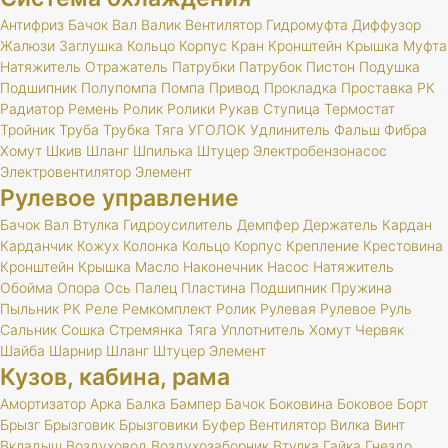
Антифриз
Бачок
Вал
Валик
Вентилятор
Гидромуфта
Диффузор
Жалюзи
Заглушка
Кольцо
Корпус
Кран
Кронштейн
Крышка
Муфта
Натяжитель
Отражатель
Патрубки
Патрубок
Пистон
Подушка
Подшипник
Полупомпа
Помпа
Привод
Прокладка
Проставка
РК
Радиатор
Ремень
Ролик
Ролики
Рукав
Ступица
Термостат
Тройник
Труба
Трубка
Тяга
УГОЛОК
Удлинитель
Фальш
Фибра
Хомут
Шкив
Шланг
Шпилька
Штуцер
Электробензонасос
Электровентилятор
Элемент
Рулевое управление
Бачок
Вал
Втулка
Гидроусилитель
Демпфер
Держатель
Кардан
Карданчик
Кожух
Колонка
Кольцо
Корпус
Крепление
Крестовина
Кронштейн
Крышка
Масло
Наконечник
Насос
Натяжитель
Обойма
Опора
Ось
Палец
Пластина
Подшипник
Пружина
Пыльник
РК
Реле
Ремкомплект
Ролик
Рулевая
Рулевое
Руль
Сальник
Сошка
Стремянка
Тяга
Уплотнитель
Хомут
Червяк
Шайба
Шарнир
Шланг
Штуцер
Элемент
Кузов, кабина, рама
Амортизатор
Арка
Балка
Бампер
Бачок
Боковина
Боковое
Борт
Брызг
Брызговик
Брызговики
Буфер
Вентилятор
Вилка
Винт
Вкладыш
Воздуховод
Воздухозаборник
Втулка
Гайка
Гнездо