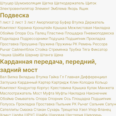
Штуцер
Шумоизоляция
Щетка
Щеткодержатель
Щиток
Электровентилятор
Элемент
Эмблема
Якорь
Ящик
Подвеска
1 лист
2 лист
3 лист
Амортизатор
Буфер
Втулка
Держатель
Комплект
Корзина
Кронштейн
Крышка
Межлистовая
Накладка
Обойма
Опора
Ось
Палец
Пластина
Площадка
Пневмоподвеска
Подкладка
Подрессорники
Подушка
Подшипник
Прокладка
Проставка
Проушина
Пружина
Пружины
РК
Ремень
Рессора
Рычаг
Сайлентблок
Стойка
Стремянка
Трубка
Тяга
Фиксатор
Чашка
Шайба
Шарнир
Штанга
Щека
Карданная передача, передний,
задний мост
Вал
Вилка
Вкладыш
Втулка
Гайка
Гл
Главная
Дифференциал
Заглушка
Карданный
Картер
Картридж
Клин
Колодка
Кольцо
Комплект
Кондуктор
Корпус
Крестовина
Крышка
Кулак
Манжета
Маслоотражатель
Мост
Муфта
Муфты
Накладка
Наконечник
Обойма
Омыватель
Опора
Опорник
Ось
Площадка
Подшипник
Полуось
Прокладка
Проставка
Пыльник
РК
Рычаг
Сальник
Сапун
Сателлиты
Смазка
Стакан
Сухарь
Трещетка
Узел
Упор
Фланец
Хомут
Цапфа
ШРУС
Шайба
Шаровая
Шестерня
Шкворень