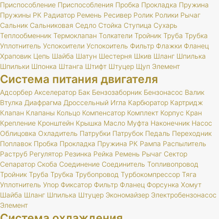
Приспособление
Приспособления
Пробка
Прокладка
Пружина
Пружины
РК
Радиатор
Ремень
Ресивер
Ролик
Ролики
Рычаг
Сальник
Сальниковая
Седло
Стойка
Ступица
Сухарь
Теплообменник
Термоклапан
Толкатели
Тройник
Труба
Трубка
Уплотнитель
Успокоители
Успокоитель
Фильтр
Флажки
Фланец
Храповик
Цепь
Шайба
Шатун
Шестерня
Шкив
Шланг
Шпилька
Шпильки
Шпонка
Штанга
Штифт
Штуцер
Щуп
Элемент
Система питания двигателя
Адсорбер
Акселератор
Бак
Бензозаборник
Бензонасос
Валик
Втулка
Диафрагма
Дроссельный
Игла
Карбюратор
Картридж
Клапан
Клапаны
Кольцо
Компенсатор
Комплект
Корпус
Кран
Крепление
Кронштейн
Крышка
Масло
Муфта
Наконечник
Насос
Облицовка
Охладитель
Патрубки
Патрубок
Педаль
Переходник
Поплавок
Пробка
Прокладка
Пружина
РК
Рампа
Распылитель
Раструб
Регулятор
Резинка
Рейка
Ремень
Рычаг
Сектор
Сепаратор
Скоба
Соединение
Соединитель
Топливопровод
Тройник
Труба
Трубка
Трубопровод
Турбокомпрессор
Тяга
Уплотнитель
Упор
Фиксатор
Фильтр
Фланец
Форсунка
Хомут
Шайба
Шланг
Шпилька
Штуцер
Экономайзер
Электробензонасос
Элемент
Система охлаждения