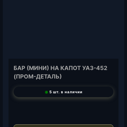
БАР (МИНИ) НА КАПОТ УАЗ-452
(ПРОМ-ДЕТАЛЬ)
◉
5 шт. в наличии
T
e
W
l
h
E
e
a
-