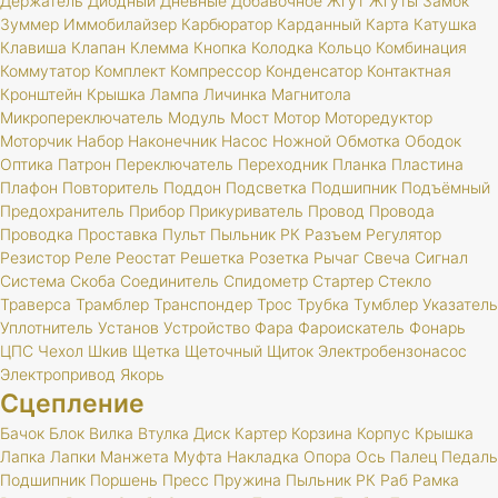
Держатель
Диодный
Дневные
Добавочное
Жгут
Жгуты
Замок
Зуммер
Иммобилайзер
Карбюратор
Карданный
Карта
Катушка
Клавиша
Клапан
Клемма
Кнопка
Колодка
Кольцо
Комбинация
Коммутатор
Комплект
Компрессор
Конденсатор
Контактная
Кронштейн
Крышка
Лампа
Личинка
Магнитола
Микропереключатель
Модуль
Мост
Мотор
Моторедуктор
Моторчик
Набор
Наконечник
Насос
Ножной
Обмотка
Ободок
Оптика
Патрон
Переключатель
Переходник
Планка
Пластина
Плафон
Повторитель
Поддон
Подсветка
Подшипник
Подъёмный
Предохранитель
Прибор
Прикуриватель
Провод
Провода
Проводка
Проставка
Пульт
Пыльник
РК
Разъем
Регулятор
Резистор
Реле
Реостат
Решетка
Розетка
Рычаг
Свеча
Сигнал
Система
Скоба
Соединитель
Спидометр
Стартер
Стекло
Траверса
Трамблер
Транспондер
Трос
Трубка
Тумблер
Указатель
Уплотнитель
Установ
Устройство
Фара
Фароискатель
Фонарь
ЦПС
Чехол
Шкив
Щетка
Щеточный
Щиток
Электробензонасос
Электропривод
Якорь
Сцепление
Бачок
Блок
Вилка
Втулка
Диск
Картер
Корзина
Корпус
Крышка
Лапка
Лапки
Манжета
Муфта
Накладка
Опора
Ось
Палец
Педаль
Подшипник
Поршень
Пресс
Пружина
Пыльник
РК
Раб
Рамка