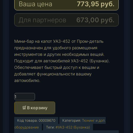
Ваша цена
773,95
руб.
g
t
M
r
s
a
a
A
i
Для партнеров
673,00
руб.
m
p
l
p
Мини-бар на капот УАЗ-452 от Пром-деталь
предназначен для удобного размещения
инструментов и других необходимых вещей.
Подходит для автомобилей УАЗ-452 (Буханка).
Обеспечивает быстрый доступ к вещам и
добавляет функциональности вашему
автомобилю.
К
о
🛒 В корзину
л
и
Код товара:
00009670
Категория:
Тюнинг и доп.
ч
оборудование
Теги:
#УАЗ-452 (Буханка)
е