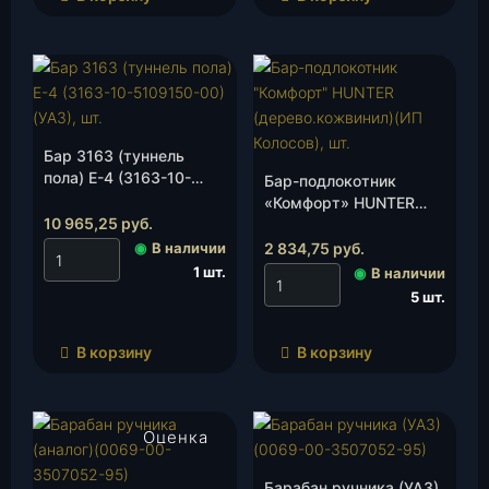
Бар 3163 (туннель
пола) Е-4 (3163-10-
Бар-подлокотник
5109150-00)(УАЗ), шт.
«Комфорт» HUNTER
10 965,25
руб.
(дерево.кожвинил)(ИП
Колосов), шт.
◉
В наличии
2 834,75
руб.
1 шт.
◉
В наличии
5 шт.
В корзину
В корзину
Оценка
4.00
из 5
Барабан ручника (УАЗ)