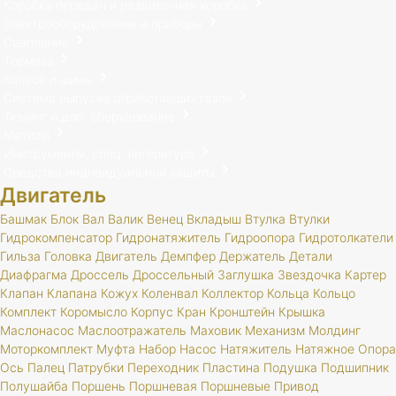
Коробка передач и раздаточная коробка
Электрооборудование и приборы
Сцепление
Тормоза
Колеса и шины
Система выпуска отработавших газов
Тюнинг и доп. оборудование
Метизы
Инструменты, спец. литература
Средства индивидуальной защиты
Двигатель
Башмак
Блок
Вал
Валик
Венец
Вкладыш
Втулка
Втулки
Гидрокомпенсатор
Гидронатяжитель
Гидроопора
Гидротолкатели
Гильза
Головка
Двигатель
Демпфер
Держатель
Детали
Диафрагма
Дроссель
Дроссельный
Заглушка
Звездочка
Картер
Клапан
Клапана
Кожух
Коленвал
Коллектор
Кольца
Кольцо
Комплект
Коромысло
Корпус
Кран
Кронштейн
Крышка
Маслонасос
Маслоотражатель
Маховик
Механизм
Молдинг
Моторкомплект
Муфта
Набор
Насос
Натяжитель
Натяжное
Опора
Ось
Палец
Патрубки
Переходник
Пластина
Подушка
Подшипник
Полушайба
Поршень
Поршневая
Поршневые
Привод