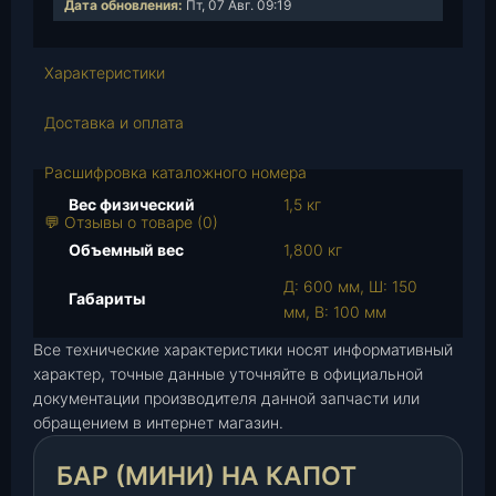
Дата обновления:
Пт, 07 Авг. 09:19
с
т
в
Характеристики
о
т
Доставка и оплата
о
в
Расшифровка каталожного номера
а
Вес физический
1,5 кг
р
💬 Отзывы о товаре (0)
а
Объемный вес
1,800 кг
Б
Д: 600 мм, Ш: 150
а
Габариты
мм, В: 100 мм
р
(
Все технические характеристики носят информативный
м
характер, точные данные уточняйте в официальной
документации производителя данной запчасти или
и
обращением в интернет магазин.
н
и
БАР (МИНИ) НА КАПОТ
)