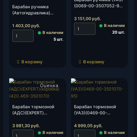
(0069-00-3507052-95),
Барабан ручника
шт.
(Автогидравлика)
3 151,00
руб.
(0069-00-3507052-95),
шт.
1 403,00
руб.
◉
В наличии
20 шт.
◉
В наличии
5 шт.
В корзину
В корзину
Оценка
4.00
из 5
Барабан тормозной
Барабан тормозной
(АДС)(EXPERT)
(УАЗ)(0469-00-
(коробка)(420.469-
3501070-95), шт.
3501070), шт.
3 981,30
руб.
4 999,05
руб.
◉
В наличии
◉
В наличии