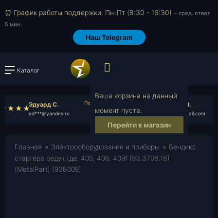
⏰ График работы поддержки: Пн-Пт (8:30 - 16:30)
~ сред. ответ
5 мин.
Наш Telegram
Просмотр корзин
Каталог
Войти или зарегистрировать
В
Ваша корзина на данный
Эдуард С.
Роман П.
момент пуста.
ed***@yandex.ru
ro***@gmail.com
Перейти в магазин
Главная
»
Электрооборудование и приборы
»
Бендикс
стартера редук.(дв. 405, 406, 409) (93.3708.18)
(MetalPart) (938009)