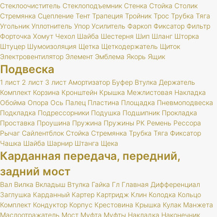
Стеклоочиститель
Стеклоподъемник
Стенка
Стойка
Столик
Стремянка
Сцепление
Тент
Трапеция
Тройник
Трос
Трубка
Тяга
Угольник
Уплотнитель
Упор
Усилитель
Фаркоп
Фиксатор
Фильтр
Форточка
Хомут
Чехол
Шайба
Шестерня
Шип
Шланг
Шторка
Штуцер
Шумоизоляция
Щетка
Щеткодержатель
Щиток
Электровентилятор
Элемент
Эмблема
Якорь
Ящик
Подвеска
1 лист
2 лист
3 лист
Амортизатор
Буфер
Втулка
Держатель
Комплект
Корзина
Кронштейн
Крышка
Межлистовая
Накладка
Обойма
Опора
Ось
Палец
Пластина
Площадка
Пневмоподвеска
Подкладка
Подрессорники
Подушка
Подшипник
Прокладка
Проставка
Проушина
Пружина
Пружины
РК
Ремень
Рессора
Рычаг
Сайлентблок
Стойка
Стремянка
Трубка
Тяга
Фиксатор
Чашка
Шайба
Шарнир
Штанга
Щека
Карданная передача, передний,
задний мост
Вал
Вилка
Вкладыш
Втулка
Гайка
Гл
Главная
Дифференциал
Заглушка
Карданный
Картер
Картридж
Клин
Колодка
Кольцо
Комплект
Кондуктор
Корпус
Крестовина
Крышка
Кулак
Манжета
Маслоотражатель
Мост
Муфта
Муфты
Накладка
Наконечник