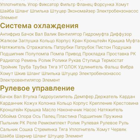
Уплотнитель
Упор
Фиксатор
Фильтр
Фланец
Форсунка
Хомут
Шайба
Шланг
Шпилька
Штуцер
Экономайзер
Электробензонасос
Элемент
Система охлаждения
Антифриз
Бачок
Вал
Валик
Вентилятор
Гидромуфта
Диффузор
Жалюзи
Заглушка
Кольцо
Корпус
Кран
Кронштейн
Крышка
Муфта
Натяжитель
Отражатель
Патрубки
Патрубок
Пистон
Подушка
Подшипник
Полупомпа
Помпа
Привод
Прокладка
Проставка
РК
Радиатор
Ремень
Ролик
Ролики
Рукав
Ступица
Термостат
Тройник
Труба
Трубка
Тяга
УГОЛОК
Удлинитель
Фальш
Фибра
Хомут
Шкив
Шланг
Шпилька
Штуцер
Электробензонасос
Электровентилятор
Элемент
Рулевое управление
Бачок
Вал
Втулка
Гидроусилитель
Демпфер
Держатель
Кардан
Карданчик
Кожух
Колонка
Кольцо
Корпус
Крепление
Крестовина
Кронштейн
Крышка
Масло
Наконечник
Насос
Натяжитель
Обойма
Опора
Ось
Палец
Пластина
Подшипник
Пружина
Пыльник
РК
Реле
Ремкомплект
Ролик
Рулевая
Рулевое
Руль
Сальник
Сошка
Стремянка
Тяга
Уплотнитель
Хомут
Червяк
Шайба
Шарнир
Шланг
Штуцер
Элемент