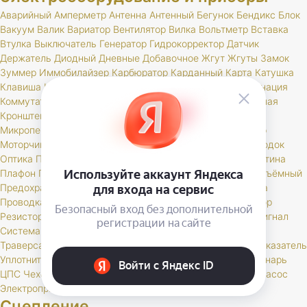
Аварийный
Амперметр
Антенна
Антенный
Бегунок
Бендикс
Блок
Вакуум
Валик
Вариатор
Вентилятор
Вилка
Вольтметр
Вставка
Втулка
Выключатель
Генератор
Гидрокорректор
Датчик
Держатель
Диодный
Дневные
Добавочное
Жгут
Жгуты
Замок
Зуммер
Иммобилайзер
Карбюратор
Карданный
Карта
Катушка
Клавиша
Клапан
Клемма
Кнопка
Колодка
Кольцо
Комбинация
Коммутатор
Комплект
Компрессор
Конденсатор
Контактная
Кронштейн
Крышка
Лампа
Личинка
Магнитола
Микропереключатель
Модуль
Мост
Мотор
Моторедуктор
Моторчик
Набор
Наконечник
Насос
Ножной
Обмотка
Ободок
Оптика
Патрон
Переключатель
Переходник
Планка
Пластина
Плафон
Повторитель
Поддон
Подсветка
Подшипник
Подъёмный
Предохранитель
Прибор
Прикуриватель
Провод
Провода
Проводка
Проставка
Пульт
Пыльник
РК
Разъем
Регулятор
Резистор
Реле
Реостат
Решетка
Розетка
Рычаг
Свеча
Сигнал
Система
Скоба
Соединитель
Спидометр
Стартер
Стекло
Траверса
Трамблер
Транспондер
Трос
Трубка
Тумблер
Указатель
Уплотнитель
Установ
Устройство
Фара
Фароискатель
Фонарь
ЦПС
Чехол
Шкив
Щетка
Щеточный
Щиток
Электробензонасос
Электропривод
Якорь
Сцепление