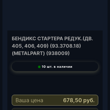
БЕНДИКС СТАРТЕРА РЕДУК.(ДВ.
405, 406, 409) (93.3708.18)
(METALPART) (938009)
◉
10 шт. в наличии
T
e
W
l
h
E
e
a
-
Ваша цена
678,50
руб.
g
t
M
r
s
a