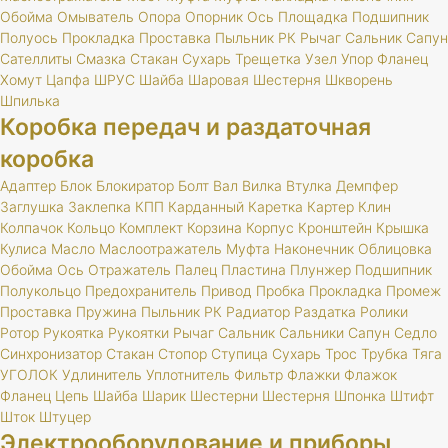
Обойма
Омыватель
Опора
Опорник
Ось
Площадка
Подшипник
Полуось
Прокладка
Проставка
Пыльник
РК
Рычаг
Сальник
Сапун
Сателлиты
Смазка
Стакан
Сухарь
Трещетка
Узел
Упор
Фланец
Хомут
Цапфа
ШРУС
Шайба
Шаровая
Шестерня
Шкворень
Шпилька
Коробка передач и раздаточная
коробка
Адаптер
Блок
Блокиратор
Болт
Вал
Вилка
Втулка
Демпфер
Заглушка
Заклепка
КПП
Карданный
Каретка
Картер
Клин
Колпачок
Кольцо
Комплект
Корзина
Корпус
Кронштейн
Крышка
Кулиса
Масло
Маслоотражатель
Муфта
Наконечник
Облицовка
Обойма
Ось
Отражатель
Палец
Пластина
Плунжер
Подшипник
Полукольцо
Предохранитель
Привод
Пробка
Прокладка
Промеж
Проставка
Пружина
Пыльник
РК
Радиатор
Раздатка
Ролики
Ротор
Рукоятка
Рукоятки
Рычаг
Сальник
Сальники
Сапун
Седло
Синхронизатор
Стакан
Стопор
Ступица
Сухарь
Трос
Трубка
Тяга
УГОЛОК
Удлинитель
Уплотнитель
Фильтр
Флажки
Флажок
Фланец
Цепь
Шайба
Шарик
Шестерни
Шестерня
Шпонка
Штифт
Шток
Штуцер
Электрооборудование и приборы