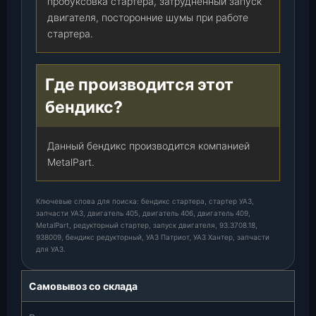
пробуксовка стартера, затрудненный запуск
двигателя, посторонние шумы при работе
стартера.
Где производится этот
бендикс?
Данный бендикс производится компанией
MetalPart.
Ключевые слова для поиска: бендикс стартера, стартер УАЗ,
запчасти УАЗ, двигатель 405, двигатель 406, двигатель 409,
MetalPart, редукторный стартер, запуск двигателя, 93.3708.18,
938009, бендикс редукторный, УАЗ Патриот, УАЗ Хантер, запчасти
для УАЗ.
Самовывоз со склада