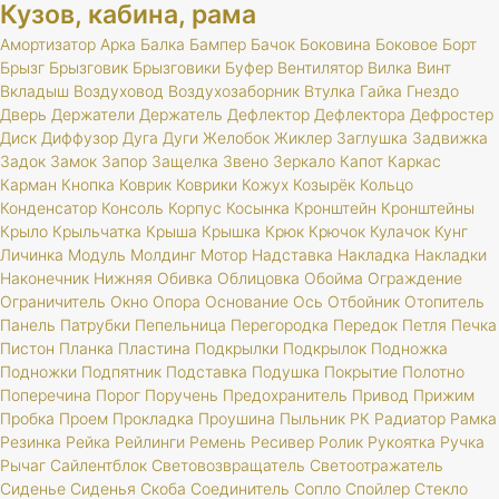
Кузов, кабина, рама
Амортизатор
Арка
Балка
Бампер
Бачок
Боковина
Боковое
Борт
Брызг
Брызговик
Брызговики
Буфер
Вентилятор
Вилка
Винт
Вкладыш
Воздуховод
Воздухозаборник
Втулка
Гайка
Гнездо
Дверь
Держатели
Держатель
Дефлектор
Дефлектора
Дефростер
Диск
Диффузор
Дуга
Дуги
Желобок
Жиклер
Заглушка
Задвижка
Задок
Замок
Запор
Защелка
Звено
Зеркало
Капот
Каркас
Карман
Кнопка
Коврик
Коврики
Кожух
Козырёк
Кольцо
Конденсатор
Консоль
Корпус
Косынка
Кронштейн
Кронштейны
Крыло
Крыльчатка
Крыша
Крышка
Крюк
Крючок
Кулачок
Кунг
Личинка
Модуль
Молдинг
Мотор
Надставка
Накладка
Накладки
Наконечник
Нижняя
Обивка
Облицовка
Обойма
Ограждение
Ограничитель
Окно
Опора
Основание
Ось
Отбойник
Отопитель
Панель
Патрубки
Пепельница
Перегородка
Передок
Петля
Печка
Пистон
Планка
Пластина
Подкрылки
Подкрылок
Подножка
Подножки
Подпятник
Подставка
Подушка
Покрытие
Полотно
Поперечина
Порог
Поручень
Предохранитель
Привод
Прижим
Пробка
Проем
Прокладка
Проушина
Пыльник
РК
Радиатор
Рамка
Резинка
Рейка
Рейлинги
Ремень
Ресивер
Ролик
Рукоятка
Ручка
Рычаг
Сайлентблок
Световозвращатель
Светоотражатель
Сиденье
Сиденья
Скоба
Соединитель
Сопло
Спойлер
Стекло