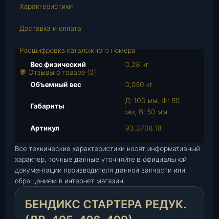
в
Характеристики
о
т
Доставка и оплата
о
в
Расшифровка каталожного номера
а
Вес физический
0,28 кг
р
💬 Отзывы о товаре (0)
а
Объемный вес
0,050 кг
Б
Д: 100 мм, Ш: 50
е
Габариты
мм, В: 50 мм
н
д
Артикул
93.3708.18
и
Все технические характеристики носят информативный
к
характер, точные данные уточняйте в официальной
с
документации производителя данной запчасти или
с
обращением в интернет магазин.
т
а
БЕНДИКС СТАРТЕРА РЕДУК.
р
т