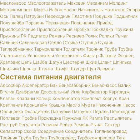
Маслонасос
Маслоотражатель
Маховик
Механизм
Молдинг
Моторкомплект
Муфта
Набор
Насос
Натяжитель
Натяжное
Опора
Ось
Палец
Патрубки
Переходник
Пластина
Подушка
Подшипник
Полушайба
Поршень
Поршневая
Поршневые
Привод
Приспособление
Приспособления
Пробка
Прокладка
Пружина
Пружины
РК
Радиатор
Ремень
Ресивер
Ролик
Ролики
Рычаг
Сальник
Сальниковая
Седло
Стойка
Ступица
Сухарь
Теплообменник
Термоклапан
Толкатели
Тройник
Труба
Трубка
Уплотнитель
Успокоители
Успокоитель
Фильтр
Флажки
Фланец
Храповик
Цепь
Шайба
Шатун
Шестерня
Шкив
Шланг
Шпилька
Шпильки
Шпонка
Штанга
Штифт
Штуцер
Щуп
Элемент
Система питания двигателя
Адсорбер
Акселератор
Бак
Бензозаборник
Бензонасос
Валик
Втулка
Диафрагма
Дроссельный
Игла
Карбюратор
Картридж
Клапан
Клапаны
Кольцо
Компенсатор
Комплект
Корпус
Кран
Крепление
Кронштейн
Крышка
Масло
Муфта
Наконечник
Насос
Облицовка
Охладитель
Патрубки
Патрубок
Педаль
Переходник
Поплавок
Пробка
Прокладка
Пружина
РК
Рампа
Распылитель
Раструб
Регулятор
Резинка
Рейка
Ремень
Рычаг
Сектор
Сепаратор
Скоба
Соединение
Соединитель
Топливопровод
Тройник
Труба
Трубка
Трубопровод
Турбокомпрессор
Тяга