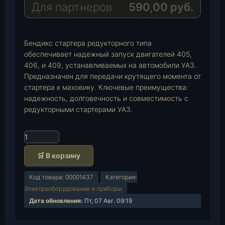
a
A
i
Для партнеров
590,00
руб.
m
p
l
p
Бендикс стартера редукторного типа
обеспечивает надежный запуск двигателей 405,
406, и 409, устанавливаемых на автомобили УАЗ.
Предназначен для передачи крутящего момента от
стартера к маховику. Ключевые преимущества:
надежность, долговечность и совместимость с
редукторными стартерами УАЗ.
К
о
🛒 В корзину
л
и
Код товара:
00001437
Категория:
ч
Электрооборудование и приборы
е
Дата обновления:
Пт, 07 Авг. 09:19
с
т