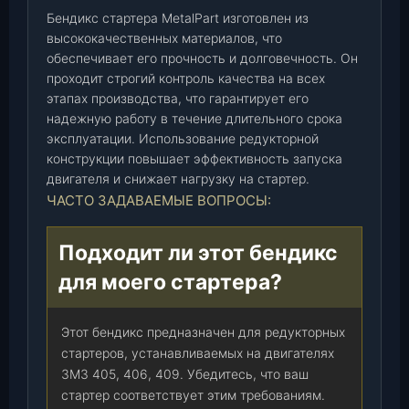
Бендикс стартера MetalPart изготовлен из
e
высококачественных материалов, что
t
обеспечивает его прочность и долговечность. Он
a
проходит строгий контроль качества на всех
l
этапах производства, что гарантирует его
P
надежную работу в течение длительного срока
a
эксплуатации. Использование редукторной
r
конструкции повышает эффективность запуска
t
двигателя и снижает нагрузку на стартер.
)
ЧАСТО ЗАДАВАЕМЫЕ ВОПРОСЫ:
(
9
Подходит ли этот бендикс
3
8
для моего стартера?
0
0
Этот бендикс предназначен для редукторных
9
стартеров, устанавливаемых на двигателях
)
ЗМЗ 405, 406, 409. Убедитесь, что ваш
,
стартер соответствует этим требованиям.
ш