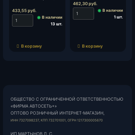
УАЗ с двиг. ЗМЗ 405,
462,30
руб.
(60.3708.600)(ГАЗ, УАЗ
406, 409), шт.
с двиг.ЗМЗ 402.10,
433,55
руб.
◉
В наличии
4021.10, 4025.10), шт.
1 шт.
◉
В наличии
13 шт.
В корзину
В корзину
ОБЩЕСТВО С ОГРАНИЧЕННОЙ ОТВЕТСТВЕННОСТЬЮ
«ФИРМА АВТОСЕТЬ+»
ОПТОВО РОЗНИЧНЫЙ ИНТЕРНЕТ-МАГАЗИН,
ИНН 7327098237, КПП 732701001, ОГРН 1217300005670
ИП МАРТЫНОВ Д. С.