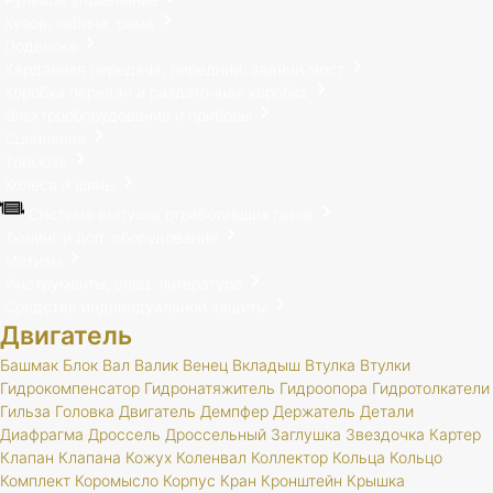
Кузов, кабина, рама
Подвеска
Карданная передача, передний, задний мост
Коробка передач и раздаточная коробка
Электрооборудование и приборы
Сцепление
Тормоза
Колеса и шины
Система выпуска отработавших газов
Тюнинг и доп. оборудование
Метизы
Инструменты, спец. литература
Средства индивидуальной защиты
Двигатель
Башмак
Блок
Вал
Валик
Венец
Вкладыш
Втулка
Втулки
Гидрокомпенсатор
Гидронатяжитель
Гидроопора
Гидротолкатели
Гильза
Головка
Двигатель
Демпфер
Держатель
Детали
Диафрагма
Дроссель
Дроссельный
Заглушка
Звездочка
Картер
Клапан
Клапана
Кожух
Коленвал
Коллектор
Кольца
Кольцо
Комплект
Коромысло
Корпус
Кран
Кронштейн
Крышка