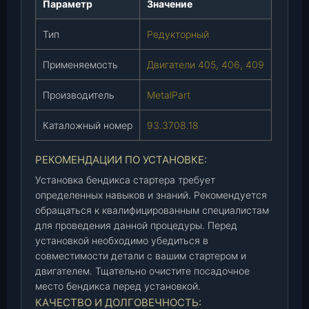
Параметр
Значение
6
,
Тип
Редукторный
4
0
Применяемость
Двигатели 405, 406, 409
9
)
Производитель
MetalPart
(
9
Каталожный номер
93.3708.18
3
.
РЕКОМЕНДАЦИИ ПО УСТАНОВКЕ:
3
Установка бендикса стартера требует
7
определенных навыков и знаний. Рекомендуется
0
обращаться к квалифицированным специалистам
8
для проведения данной процедуры. Перед
.
установкой необходимо убедиться в
1
совместимости детали с вашим стартером и
8
двигателем. Тщательно очистите посадочное
)
место бендикса перед установкой.
(
КАЧЕСТВО И ДОЛГОВЕЧНОСТЬ:
M