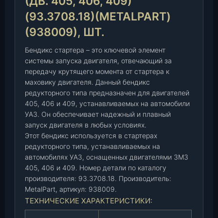
(ДВ. 405, 406, 409)
е
(93.3708.18)(METALPART)
р
(938009), ШТ.
а
р
Бендикс стартера – это ключевой элемент
е
системы запуска двигателя, отвечающий за
д
передачу крутящего момента от стартера к
у
маховику двигателя. Данный бендикс
к
редукторного типа предназначен для двигателей
.
405, 406 и 409, устанавливаемых на автомобили
(
УАЗ. Он обеспечивает надежный и плавный
д
запуск двигателя в любых условиях.
в
Этот бендикс используется в стартерах
.
редукторного типа, устанавливаемых на
4
автомобилях УАЗ, оснащенных двигателями ЗМЗ
0
405, 406 и 409. Номер детали по каталогу
5
производителя: 93.3708.18. Производитель:
,
MetalPart, артикул: 938009.
4
ТЕХНИЧЕСКИЕ ХАРАКТЕРИСТИКИ:
0