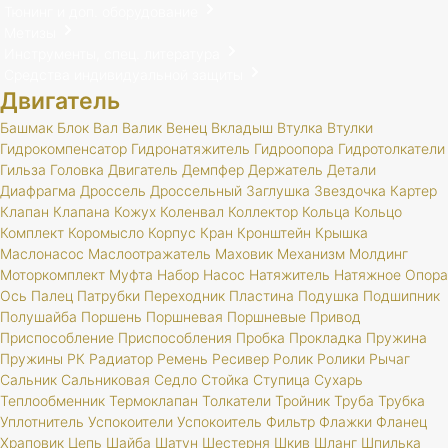
Тюнинг и доп. оборудование
Метизы
Инструменты, спец. литература
Средства индивидуальной защиты
Двигатель
Башмак
Блок
Вал
Валик
Венец
Вкладыш
Втулка
Втулки
Гидрокомпенсатор
Гидронатяжитель
Гидроопора
Гидротолкатели
Гильза
Головка
Двигатель
Демпфер
Держатель
Детали
Диафрагма
Дроссель
Дроссельный
Заглушка
Звездочка
Картер
Клапан
Клапана
Кожух
Коленвал
Коллектор
Кольца
Кольцо
Комплект
Коромысло
Корпус
Кран
Кронштейн
Крышка
Маслонасос
Маслоотражатель
Маховик
Механизм
Молдинг
Моторкомплект
Муфта
Набор
Насос
Натяжитель
Натяжное
Опора
Ось
Палец
Патрубки
Переходник
Пластина
Подушка
Подшипник
Полушайба
Поршень
Поршневая
Поршневые
Привод
Приспособление
Приспособления
Пробка
Прокладка
Пружина
Пружины
РК
Радиатор
Ремень
Ресивер
Ролик
Ролики
Рычаг
Сальник
Сальниковая
Седло
Стойка
Ступица
Сухарь
Теплообменник
Термоклапан
Толкатели
Тройник
Труба
Трубка
Уплотнитель
Успокоители
Успокоитель
Фильтр
Флажки
Фланец
Храповик
Цепь
Шайба
Шатун
Шестерня
Шкив
Шланг
Шпилька