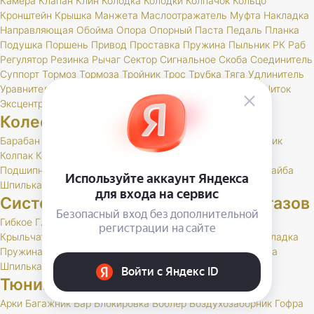
Камера
Клапан
Клин
Колодка
Колодки
Колпачок
Кольцо
Кронштейн
Крышка
Манжета
Маслоотражатель
Муфта
Накладка
Направляющая
Обойма
Опора
Опорный
Паста
Педаль
Планка
Подушка
Поршень
Привод
Проставка
Пружина
Пыльник
РК
Раб
Регулятор
Резинка
Рычаг
Сектор
Сигнальное
Скоба
Соединитель
Суппорт
Тормоз
Тормоза
Тройник
Трос
Трубка
Тяга
Удлинитель
Уравнитель
Цилиндр
Чехол
Шайба
Шланг
Штуцер
Щит
Щиток
Эксцентрик
Колеса и шины
Барабан
Брызговик
Буфер
Гайка
Держатель
Диск
Золотник
Колпак
Колпачок
Кольцо
Кронштейн
Маслоотражатель
Подшипник
Прокладка
РК
Сальник
Стержень
Ступица
Шайба
Шпилька
Штуцер
Система выпуска отработавших газов
Гибкое
Глушитель
Клапан
Кольцо
Комплект
Кронштейн
Крыльчатка
Набор
Нейтрализатор
Планка
Подушка
Прокладка
Пружина
РК
Резонатор
Скоба
Труба
Фланец
Хомут
Шайба
Шпилька
Тюнинг и доп. оборудование
Арки
Багажник
Бар
Блокировка
Воблер
Воздухозаборник
Гофра