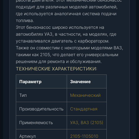
1
подходит для различных моделей автомобилей,
0
где используется аналогичная система подачи
5
топлива.
0
Этот бензонасос широко используется на
1
автомобилях УАЗ, в частности, на моделях, где
0
устанавливался двигатель с карбюратором.
)
Также он совместим с некоторыми моделями ВАЗ,
(
такими как 2105, что делает его универсальным
П
решением для ремонта и обслуживания.
Р
ТЕХНИЧЕСКИЕ ХАРАКТЕРИСТИКИ:
О
М
Параметр
Значение
С
Тип
Механический
)
,
Производительность
Стандартная
ш
т
Применяемость
УАЗ, ВАЗ (2105)
.
Артикул
2105-1105010