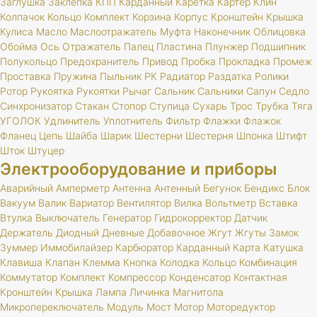
Заглушка
Заклепка
КПП
Карданный
Каретка
Картер
Клин
Колпачок
Кольцо
Комплект
Корзина
Корпус
Кронштейн
Крышка
Кулиса
Масло
Маслоотражатель
Муфта
Наконечник
Облицовка
Обойма
Ось
Отражатель
Палец
Пластина
Плунжер
Подшипник
Полукольцо
Предохранитель
Привод
Пробка
Прокладка
Промеж
Проставка
Пружина
Пыльник
РК
Радиатор
Раздатка
Ролики
Ротор
Рукоятка
Рукоятки
Рычаг
Сальник
Сальники
Сапун
Седло
Синхронизатор
Стакан
Стопор
Ступица
Сухарь
Трос
Трубка
Тяга
УГОЛОК
Удлинитель
Уплотнитель
Фильтр
Флажки
Флажок
Фланец
Цепь
Шайба
Шарик
Шестерни
Шестерня
Шпонка
Штифт
Шток
Штуцер
Электрооборудование и приборы
Аварийный
Амперметр
Антенна
Антенный
Бегунок
Бендикс
Блок
Вакуум
Валик
Вариатор
Вентилятор
Вилка
Вольтметр
Вставка
Втулка
Выключатель
Генератор
Гидрокорректор
Датчик
Держатель
Диодный
Дневные
Добавочное
Жгут
Жгуты
Замок
Зуммер
Иммобилайзер
Карбюратор
Карданный
Карта
Катушка
Клавиша
Клапан
Клемма
Кнопка
Колодка
Кольцо
Комбинация
Коммутатор
Комплект
Компрессор
Конденсатор
Контактная
Кронштейн
Крышка
Лампа
Личинка
Магнитола
Микропереключатель
Модуль
Мост
Мотор
Моторедуктор