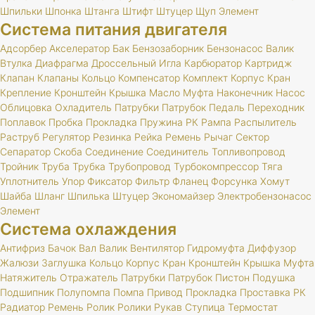
Шпильки
Шпонка
Штанга
Штифт
Штуцер
Щуп
Элемент
Система питания двигателя
Адсорбер
Акселератор
Бак
Бензозаборник
Бензонасос
Валик
Втулка
Диафрагма
Дроссельный
Игла
Карбюратор
Картридж
Клапан
Клапаны
Кольцо
Компенсатор
Комплект
Корпус
Кран
Крепление
Кронштейн
Крышка
Масло
Муфта
Наконечник
Насос
Облицовка
Охладитель
Патрубки
Патрубок
Педаль
Переходник
Поплавок
Пробка
Прокладка
Пружина
РК
Рампа
Распылитель
Раструб
Регулятор
Резинка
Рейка
Ремень
Рычаг
Сектор
Сепаратор
Скоба
Соединение
Соединитель
Топливопровод
Тройник
Труба
Трубка
Трубопровод
Турбокомпрессор
Тяга
Уплотнитель
Упор
Фиксатор
Фильтр
Фланец
Форсунка
Хомут
Шайба
Шланг
Шпилька
Штуцер
Экономайзер
Электробензонасос
Элемент
Система охлаждения
Антифриз
Бачок
Вал
Валик
Вентилятор
Гидромуфта
Диффузор
Жалюзи
Заглушка
Кольцо
Корпус
Кран
Кронштейн
Крышка
Муфта
Натяжитель
Отражатель
Патрубки
Патрубок
Пистон
Подушка
Подшипник
Полупомпа
Помпа
Привод
Прокладка
Проставка
РК
Радиатор
Ремень
Ролик
Ролики
Рукав
Ступица
Термостат