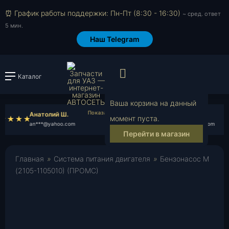
⏰ График работы поддержки: Пн-Пт (8:30 - 16:30)
~ сред. ответ
5 мин.
Наш Telegram
Просмотр корзи
Каталог
Войти или зарегистрировать
Ваша корзина на данный
Анатолий Ш.
Роман П.
момент пуста.
an***@yahoo.com
ro***@gmail.com
Перейти в магазин
Главная
»
Система питания двигателя
»
Бензонасос М
(2105-1105010) (ПРОМС)