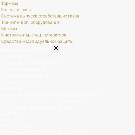
Тормоза
Колеса и шины
Система выпуска отработавших газов
Тюнинг и доп. оборудование
Метизы
Инструменты, спец. литература
Средства индивидуальной защиты
Каталог запчастей
8 807
Двигатель
Система питания двигателя
Система охлаждения
Рулевое управление
Кузов, кабина, рама
Подвеска
Карданная передача, передний, задний мост
Коробка передач и раздаточная коробка
Электрооборудование и приборы
Сцепление
Тормоза
Колеса и шины
Система выпуска отработавших газов