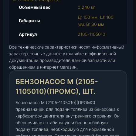
а
Объемный вес
0,240 кг
Б
Д: 150 мм, Ш: 100
е
Габариты
мм, В: 80 мм
н
з
Артикул
2105-1105010
о
Все технические характеристики носят информативный
н
характер, точные данные уточняйте в официальной
а
документации производителя данной запчасти или
с
обращением в интернет магазин.
о
с
БЕНЗОНАСОС М (2105-
М
(
1105010)(ПРОМС), ШТ.
2
Бензонасос М (2105-1105010)(ПРОМС)
1
предназначен для подачи топлива из бензобака к
0
карбюратору двигателя внутреннего сгорания. Он
5
обеспечивает стабильную и бесперебойную
-
подачу топлива, необходимую для нормальной
1
работы двигателя. Этот механический бензонасос