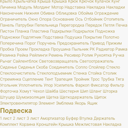
Крыло
Крыльчатка
Крыша
Крышка
Крюк
Крючок
Кулачок
Кунг
Личинка
Модуль
Молдинг
Мотор
Надставка
Накладка
Накладки
Наконечник
Нижняя
Обивка
Облицовка
Обойма
Ограждение
Ограничитель
Окно
Опора
Основание
Ось
Отбойник
Отопитель
Панель
Патрубки
Пепельница
Перегородка
Передок
Петля
Печка
Пистон
Планка
Пластина
Подкрылки
Подкрылок
Подножка
Подножки
Подпятник
Подставка
Подушка
Покрытие
Полотно
Поперечина
Порог
Поручень
Предохранитель
Привод
Прижим
Пробка
Проем
Прокладка
Проушина
Пыльник
РК
Радиатор
Рамка
Резинка
Рейка
Рейлинги
Ремень
Ресивер
Ролик
Рукоятка
Ручка
Рычаг
Сайлентблок
Световозвращатель
Светоотражатель
Сиденье
Сиденья
Скоба
Соединитель
Сопло
Спойлер
Стекло
Стеклоочиститель
Стеклоподъемник
Стенка
Стойка
Столик
Стремянка
Сцепление
Тент
Трапеция
Тройник
Трос
Трубка
Тяга
Угольник
Уплотнитель
Упор
Усилитель
Фаркоп
Фиксатор
Фильтр
Форточка
Хомут
Чехол
Шайба
Шестерня
Шип
Шланг
Шторка
Штуцер
Шумоизоляция
Щетка
Щеткодержатель
Щиток
Электровентилятор
Элемент
Эмблема
Якорь
Ящик
Подвеска
1 лист
2 лист
3 лист
Амортизатор
Буфер
Втулка
Держатель
Комплект
Корзина
Кронштейн
Крышка
Межлистовая
Накладка