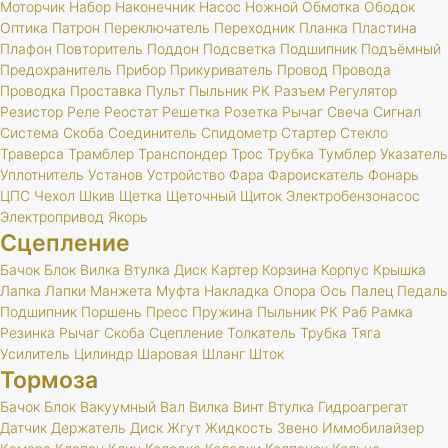
Моторчик
Набор
Наконечник
Насос
Ножной
Обмотка
Ободок
Оптика
Патрон
Переключатель
Переходник
Планка
Пластина
Плафон
Повторитель
Поддон
Подсветка
Подшипник
Подъёмный
Предохранитель
Прибор
Прикуриватель
Провод
Провода
Проводка
Проставка
Пульт
Пыльник
РК
Разъем
Регулятор
Резистор
Реле
Реостат
Решетка
Розетка
Рычаг
Свеча
Сигнал
Система
Скоба
Соединитель
Спидометр
Стартер
Стекло
Траверса
Трамблер
Транспондер
Трос
Трубка
Тумблер
Указатель
Уплотнитель
Установ
Устройство
Фара
Фароискатель
Фонарь
ЦПС
Чехол
Шкив
Щетка
Щеточный
Щиток
Электробензонасос
Электропривод
Якорь
Сцепление
Бачок
Блок
Вилка
Втулка
Диск
Картер
Корзина
Корпус
Крышка
Лапка
Лапки
Манжета
Муфта
Накладка
Опора
Ось
Палец
Педаль
Подшипник
Поршень
Пресс
Пружина
Пыльник
РК
Раб
Рамка
Резинка
Рычаг
Скоба
Сцепление
Толкатель
Трубка
Тяга
Усилитель
Цилиндр
Шаровая
Шланг
Шток
Тормоза
Бачок
Блок
Вакуумный
Вал
Вилка
Винт
Втулка
Гидроагрегат
Датчик
Держатель
Диск
Жгут
Жидкость
Звено
Иммобилайзер