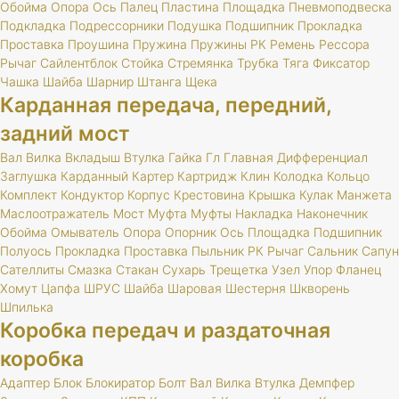
Обойма
Опора
Ось
Палец
Пластина
Площадка
Пневмоподвеска
Подкладка
Подрессорники
Подушка
Подшипник
Прокладка
Проставка
Проушина
Пружина
Пружины
РК
Ремень
Рессора
Рычаг
Сайлентблок
Стойка
Стремянка
Трубка
Тяга
Фиксатор
Чашка
Шайба
Шарнир
Штанга
Щека
Карданная передача, передний,
задний мост
Вал
Вилка
Вкладыш
Втулка
Гайка
Гл
Главная
Дифференциал
Заглушка
Карданный
Картер
Картридж
Клин
Колодка
Кольцо
Комплект
Кондуктор
Корпус
Крестовина
Крышка
Кулак
Манжета
Маслоотражатель
Мост
Муфта
Муфты
Накладка
Наконечник
Обойма
Омыватель
Опора
Опорник
Ось
Площадка
Подшипник
Полуось
Прокладка
Проставка
Пыльник
РК
Рычаг
Сальник
Сапун
Сателлиты
Смазка
Стакан
Сухарь
Трещетка
Узел
Упор
Фланец
Хомут
Цапфа
ШРУС
Шайба
Шаровая
Шестерня
Шкворень
Шпилька
Коробка передач и раздаточная
коробка
Адаптер
Блок
Блокиратор
Болт
Вал
Вилка
Втулка
Демпфер