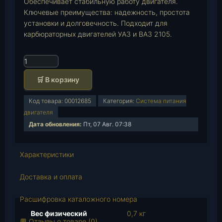
Обеспечивает стабильную работу двигателя.
Ключевые преимущества: надежность, простота
установки и долговечность. Подходит для
карбюраторных двигателей УАЗ и ВАЗ 2105.
К
о
🛒 В корзину
л
и
Код товара:
00012685
Категория:
Система питания
ч
двигателя
е
Дата обновления:
Пт, 07 Авг. 07:38
с
т
в
Характеристики
о
т
Доставка и оплата
о
в
Расшифровка каталожного номера
а
Вес физический
0,7 кг
р
💬 Отзывы о товаре (0)