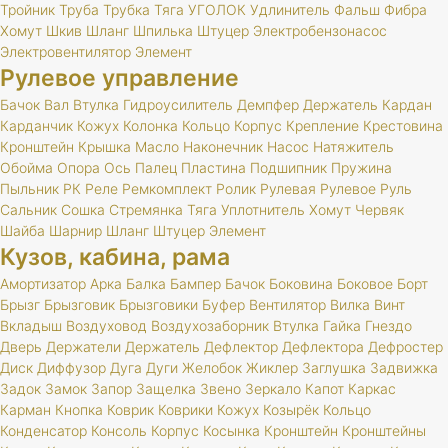
Тройник
Труба
Трубка
Тяга
УГОЛОК
Удлинитель
Фальш
Фибра
Хомут
Шкив
Шланг
Шпилька
Штуцер
Электробензонасос
Электровентилятор
Элемент
Рулевое управление
Бачок
Вал
Втулка
Гидроусилитель
Демпфер
Держатель
Кардан
Карданчик
Кожух
Колонка
Кольцо
Корпус
Крепление
Крестовина
Кронштейн
Крышка
Масло
Наконечник
Насос
Натяжитель
Обойма
Опора
Ось
Палец
Пластина
Подшипник
Пружина
Пыльник
РК
Реле
Ремкомплект
Ролик
Рулевая
Рулевое
Руль
Сальник
Сошка
Стремянка
Тяга
Уплотнитель
Хомут
Червяк
Шайба
Шарнир
Шланг
Штуцер
Элемент
Кузов, кабина, рама
Амортизатор
Арка
Балка
Бампер
Бачок
Боковина
Боковое
Борт
Брызг
Брызговик
Брызговики
Буфер
Вентилятор
Вилка
Винт
Вкладыш
Воздуховод
Воздухозаборник
Втулка
Гайка
Гнездо
Дверь
Держатели
Держатель
Дефлектор
Дефлектора
Дефростер
Диск
Диффузор
Дуга
Дуги
Желобок
Жиклер
Заглушка
Задвижка
Задок
Замок
Запор
Защелка
Звено
Зеркало
Капот
Каркас
Карман
Кнопка
Коврик
Коврики
Кожух
Козырёк
Кольцо
Конденсатор
Консоль
Корпус
Косынка
Кронштейн
Кронштейны