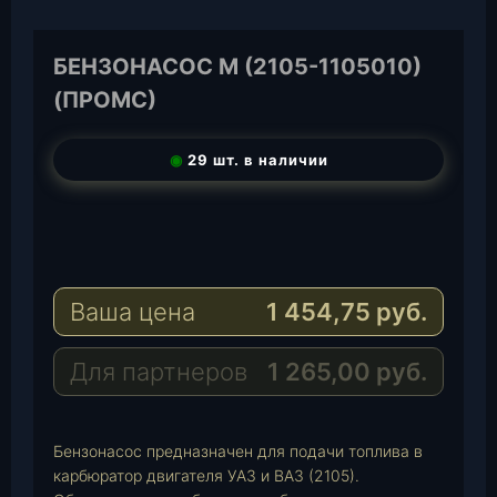
БЕНЗОНАСОС М (2105-1105010)
(ПРОМС)
◉
29 шт. в наличии
T
e
W
l
h
E
e
a
-
Ваша цена
1 454,75
руб.
g
t
M
r
s
a
a
A
i
Для партнеров
1 265,00
руб.
m
p
l
p
Бензонасос предназначен для подачи топлива в
карбюратор двигателя УАЗ и ВАЗ (2105).