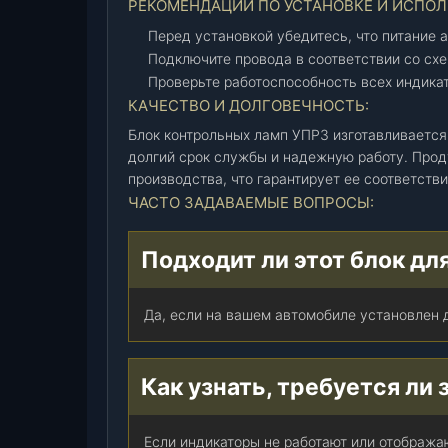
РЕКОМЕНДАЦИИ ПО УСТАНОВКЕ И ИСПО
д
Перед установкой убедитесь, что питание 
в
Подключите провода в соответствии со сх
.
Проверьте работоспособность всех индикат
4
КАЧЕСТВО И ДОЛГОВЕЧНОСТЬ:
0
9
Блок контрольных ламп УПРЗ изготавливаетс
)
долгий срок службы и надежную работу. Проду
(
производства, что гарантирует ее соответств
3
ЧАСТО ЗАДАВАЕМЫЕ ВОПРОСЫ:
3
0
Подходит ли этот блок дл
3
-
Да, если на вашем автомобиле установлен 
9
5
-
Как узнать, требуется ли
3
8
0
Если индикаторы не работают или отобража