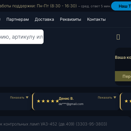
аботы поддержки: Пн-Пт (8:30 - 16:30)
Наш T
~ сред. ответ 5 мин.
Партнерам
Доставка
Реквизиты
Контакты
Пр
Ваша ко
Пер
Денис В.
de***@gmail.com
к контрольных ламп УАЗ-452 (дв.409) (3303-95-3803)