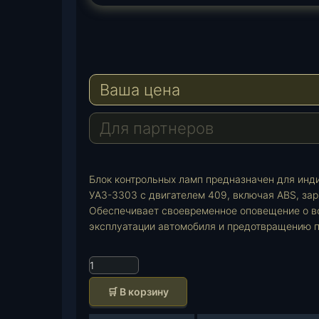
T
e
W
l
h
E
e
a
-
Ваша цена
g
t
M
r
s
a
a
A
i
Для партнеров
m
p
l
p
Блок контрольных ламп предназначен для инд
УАЗ-3303 с двигателем 409, включая ABS, зар
Обеспечивает своевременное оповещение о в
эксплуатации автомобиля и предотвращению 
К
о
🛒 В корзину
л
и