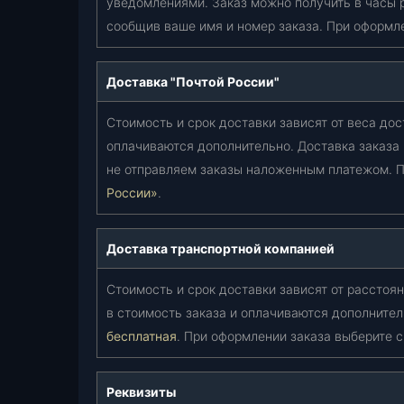
уведомлениями. Заказ можно получить в часы 
и
сообщив ваше имя и номер заказа. При оформл
д
к
.
Доставка "Почтой России"
с
т
Стоимость и срок доставки зависят от веса дос
о
оплачиваются дополнительно. Доставка заказа
я
не отправляем заказы наложенным платежом. П
н
России»
.
.
А
Б
Доставка транспортной компанией
С
)
Стоимость и срок доставки зависят от расстоян
(
в стоимость заказа и оплачиваются дополнител
У
бесплатная
. При оформлении заказа выберите 
П
Р
З
Реквизиты