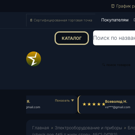
⏰ График р
Покупателям
📄 Сертифицированная торговая точка
КАТАЛОГ
Поиск
товаров
🔍 поиск товаров
Назар Я.
Всеволод Н.
na***@gmail.com
vs***@gmail.com
Главная
»
Электрооборудование и приборы
»
Бло
(check,пов,АКБ.т.жидк.стоян. АБС) (УПРЗ)