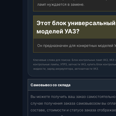
3
ламп нуждается в замене.
)
(
c
Этот блок универсальный
h
моделей УАЗ?
e
c
k
Он предназначен для конкретных моделей У
,
п
Ключевые слова для поиска: Блок контрольных ламп УАЗ, УАЗ-4
о
контрольные лампы, УПРЗ, запчасти УАЗ, купить блок контроль
в
жидкости, заряд аккумулятора, автозапчасти УАЗ.
,
А
Самовывоз со склада
К
Б
Вы можете получить ваш заказ самостоятельно 
.
т
случае получения заказа самовывозом вы опла
.
составе, стоимости и статусе заказа отобража
ж