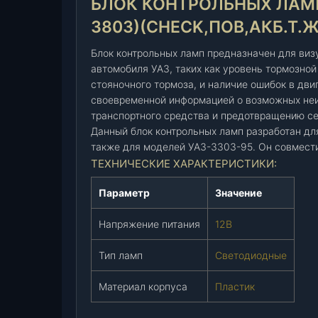
БЛОК КОНТРОЛЬНЫХ ЛАМП 
т
р
3803)(CHECK,ПОВ,АКБ.Т.Ж
о
л
Блок контрольных ламп предназначен для виз
ь
автомобиля УАЗ, таких как уровень тормозной
стояночного тормоза, и наличие ошибок в двиг
н
своевременной информацией о возможных неи
ы
транспортного средства и предотвращению с
х
Данный блок контрольных ламп разработан для
л
также для моделей УАЗ-3303-95. Он совмест
а
ТЕХНИЧЕСКИЕ ХАРАКТЕРИСТИКИ:
м
п
Параметр
Значение
У
А
Напряжение питания
12В
З
-
Тип ламп
Светодиодные
4
5
Материал корпуса
Пластик
2
(