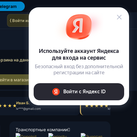
elegram
{ Войти или зарегистрироваться }
осмотр корзины
рзина на данный момент пуста.
ейти в магазин
Иван Б.
Кирилл Т.
iv***@gmail.com
ki***@gmail.com
Транспортные компании