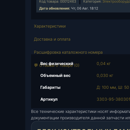
Код товара:
00012463
Категория:
Электрооборудо
ч
Дата обновления:
Чт, 06 Авг. 18:12
е
с
т
Характеристики
в
о
Доставка и оплата
т
о
Расшифровка каталожного номера
в
Вес физический
0,04 кг
а
💬 Отзывы о товаре (0)
р
Объемный вес
0,030 кг
а
Б
Габариты
Д: 100 мм, Ш: 50
л
о
Артикул
3303-95-38030
к
Все технические характеристики носят информат
к
документации производителя данной запчасти ил
о
н