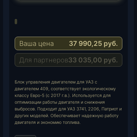
T
e
W
l
h
E
e
a
-
g
t
M
Ваша цена
37 990,25
руб.
r
s
a
a
A
i
m
p
l
Для партнеров
33 035,00
руб.
p
Блок управления двигателем для УАЗ с
двигателем 409, соответствует экологическому
классу Евро-5 (с 2017 г.в.). Используется для
оптимизации работы двигателя и снижения
выбросов. Подходит для УАЗ 3741, 2206, Патриот и
других моделей. Обеспечивает надежную работу
двигателя и экономию топлива.