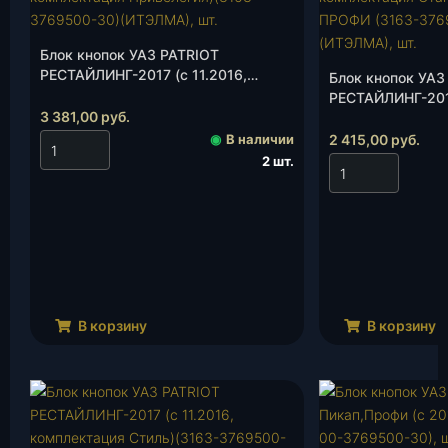
Блок кнопок УАЗ PATRIOT
РЕСТАЙЛИНГ-2017 (с 11.2016,
Блок кнопок УАЗ
комплектация Привелегия)(3163-
РЕСТАЙЛИНГ-201
3769500-30)(ИТЭЛМА), шт.
3 381,00
руб.
11.2016, компле
Стандарт), ПРОФ
◉
В наличии
2 415,00
руб.
3769500-10)(ИТ
2 шт.
В корзину
В корзину