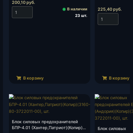
200,10
руб.
(Е-3,УМЗ-4216)(
(Г-3302 Бизнес),
◉
В наличии
225,40
руб.
23 шт.
В корзину
В корзину
Блок силовых предохранителей
БПР-4.01 (Хантер,Патриот)(Копир)
Блок силовых