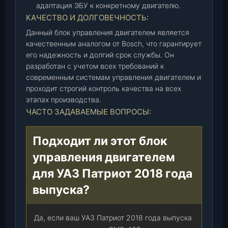
0
адаптация ЭБУ к конкретному двигателю.
1
КАЧЕСТВО И ДОЛГОВЕЧНОСТЬ:
5
Данный блок управления двигателем является
-
качественным аналогом от Bosch, что гарантирует
0
его надежность и долгий срок службы. Он
0
разработан с учетом всех требований к
)
современным системам управления двигателем и
(
проходит строгий контроль качества на всех
а
этапах производства.
н
ЧАСТО ЗАДАВАЕМЫЕ ВОПРОСЫ:
.
0
Подходит ли этот блок
2
управления двигателем
6
1
для УАЗ Патриот 2018 года
S
выпуска?
0
9
0
Да, если ваш УАЗ Патриот 2018 года выпуска
8