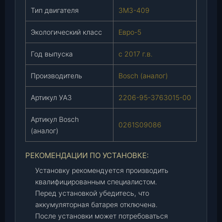
7
Тип двигателя
ЗМЗ-409
г
.
Экологический класс
Евро-5
в
Год выпуска
с 2017 г.в.
.
)
Производитель
Bosch (аналог)
(
2
Артикул УАЗ
2206-95-3763015-00
2
0
Артикул Bosch
6
0261S09086
(аналог)
-
9
РЕКОМЕНДАЦИИ ПО УСТАНОВКЕ:
5
-
Установку рекомендуется производить
3
квалифицированным специалистом.
7
Перед установкой убедитесь, что
6
аккумуляторная батарея отключена.
3
После установки может потребоваться