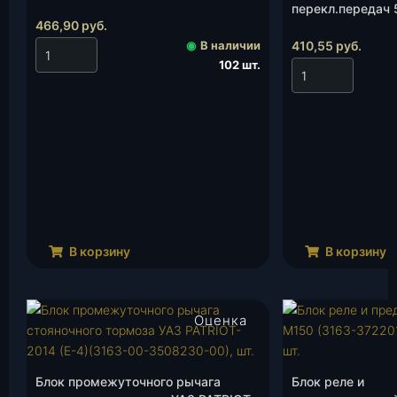
перекл.передач 
466,90
руб.
(АДС)(255-17020
◉
В наличии
410,55
руб.
102 шт.
В корзину
В корзину
Оценка
4.67
из 5
Блок промежуточного рычага
Блок реле и