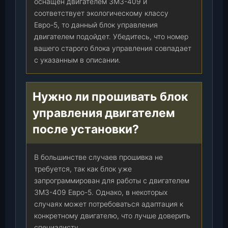
оснащен двигателем ЗМЗ-409 и
6
соответствует экологическому классу
B
Евро-5, то данный блок управления
o
двигателем подойдет. Убедитесь, что номер
s
вашего старого блока управления совпадает
c
с указанным в описании.
h
)
,
Нужно ли прошивать блок
ш
управления двигателем
т
после установки?
.
В большинстве случаев прошивка не
требуется, так как блок уже
запрограммирован для работы с двигателем
ЗМЗ-409 Евро-5. Однако, в некоторых
случаях может потребоваться адаптация к
конкретному двигателю, что лучше доверить
специалисту.