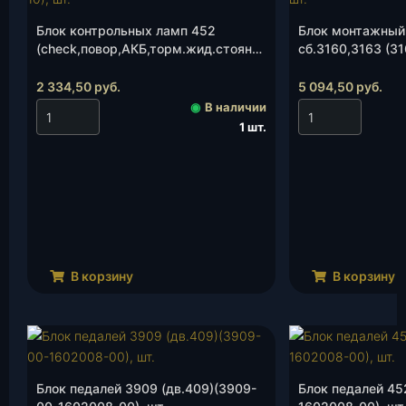
Блок контрольных ламп 452
Блок монтажный
(check,повор,АКБ,торм.жид.стоян
сб.3160,3163 (3
торм, АБС)(с проводкой)(374195-
3722010-02431.
3803200-10), шт.
(УАЗ), шт.
2 334,50
руб.
5 094,50
руб.
◉
В наличии
1 шт.
В корзину
В корзину
Блок педалей 3909 (дв.409)(3909-
Блок педалей 45