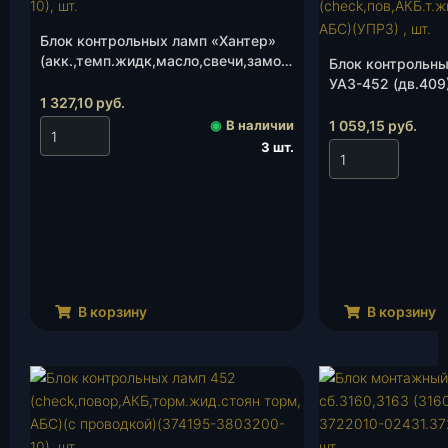
Блок контрольных ламп «Хантер»
(акк.,темп.жидк,масло,свечи,замок)
Блок контрольн
(Автоприбор)(3803010-УП
УАЗ-452 (дв.409
04/48.3803-10), шт.
1 327,10
руб.
3803)
(check,пов,АКБ.т
◉
В наличии
1 059,15
руб.
АБС)(УПРЗ) , шт.
3 шт.
В корзину
В корзину