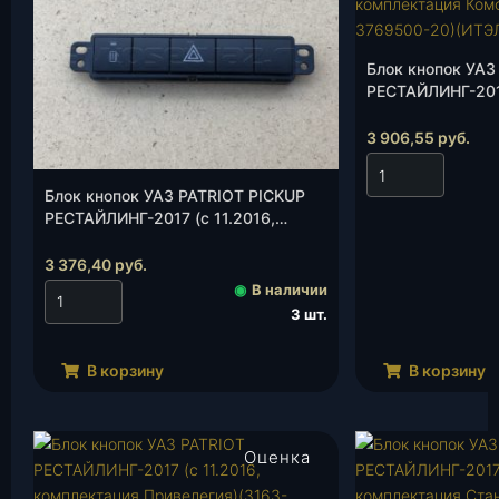
Блок кнопок УАЗ
РЕСТАЙЛИНГ-201
11.2016, компле
Комфорт)(3163-
3 906,55
руб.
(ИТЭЛМА), шт.
Блок кнопок УАЗ PATRIOT PICKUP
РЕСТАЙЛИНГ-2017 (с 11.2016,
комплектация Стандарт)(2363-
3769500-00)(ИТЭЛМА), шт.
3 376,40
руб.
◉
В наличии
3 шт.
В корзину
В корзину
Оценка
4.00
из 5