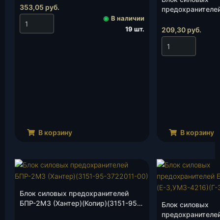
353,05
руб.
предохранителе
◉
В наличии
(ГАЗ)(Копир)(
Ф5.3722.005,60А
19 шт.
209,30
руб.
В корзину
В корзину
Блок силовых предохранителей
БПР-2М3 (Хантер)(Копир)(3151-95-
Блок силовых
3722011-00), шт.
предохранителе