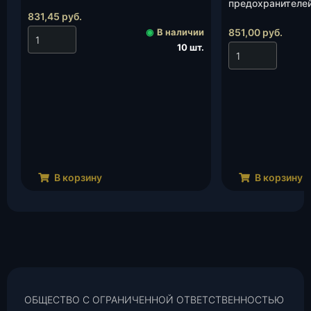
(3160-80-3722011-00), шт.
предохранителей
831,45
руб.
(Андория)(Копир
3722011-00), шт.
◉
В наличии
851,00
руб.
10 шт.
В корзину
В корзину
ОБЩЕСТВО С ОГРАНИЧЕННОЙ ОТВЕТСТВЕННОСТЬЮ