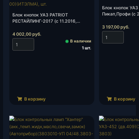
Блок кнопок УАЗ
Пикап,Профи (с 2
Блок кнопок УАЗ PATRIOT
(2363-00-376950
РЕСТАЙЛИНГ-2017 (с 11.2016,
3 197,00
руб.
комплектация Стиль)(3163-
3769500-00)(ИТЭЛМА), шт.
4 002,00
руб.
◉
В наличии
1 шт.
В корзину
В корзину