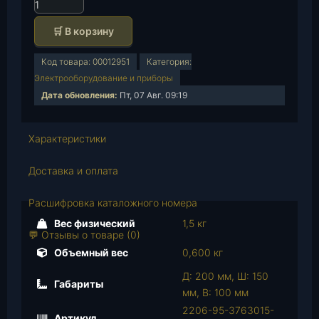
К
о
🛒 В корзину
л
и
Код товара:
00012951
Категория:
ч
Электрооборудование и приборы
е
Дата обновления:
Пт, 07 Авг. 09:19
с
т
в
Характеристики
о
т
Доставка и оплата
о
в
Расшифровка каталожного номера
а
Вес физический
1,5 кг
р
💬 Отзывы о товаре (0)
а
Объемный вес
0,600 кг
Б
Д: 200 мм, Ш: 150
л
Габариты
мм, В: 100 мм
о
2206-95-3763015-
к
Артикул