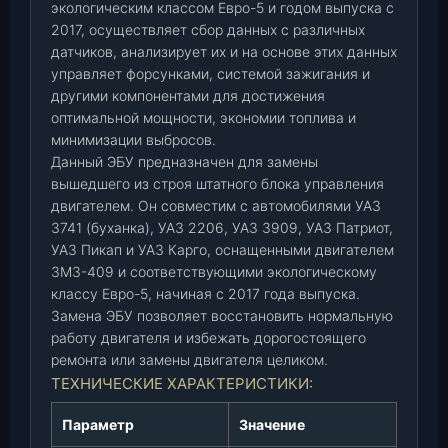
3
экологическим классом Евро-5 и годом выпуска с
7
2017, осуществляет сбор данных с различных
датчиков, анализирует их и на основе этих данных
4
управляет форсунками, системой зажигания и
1
другими компонентами для достижения
(
оптимальной мощности, экономии топлива и
д
минимизации выбросов.
в
Данный ЭБУ предназначен для замены
.
вышедшего из строя штатного блока управления
4
двигателем. Он совместим с автомобилями УАЗ
0
3741 (буханка), УАЗ 2206, УАЗ 3909, УАЗ Патриот,
9
УАЗ Пикап и УАЗ Карго, оснащенными двигателем
)
ЗМЗ-409 и соответствующими экологическому
Е
классу Евро-5, начиная с 2017 года выпуска.
-
Замена ЭБУ позволяет восстановить нормальную
5
работу двигателя и избежать дорогостоящего
(
ремонта или замены двигателя целиком.
с
ТЕХНИЧЕСКИЕ ХАРАКТЕРИСТИКИ:
2
0
Параметр
Значение
1