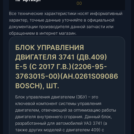
00
у
п
Все технические характеристики носят информативный
р
характер, точные данные уточняйте в официальной
а
документации производителя данной запчасти или
в
обращением в интернет магазин.
л
БЛОК УПРАВЛЕНИЯ
е
н
ДВИГАТЕЛЯ 3741 (ДВ.409)
и
Е-5 (С 2017 Г.В.)(2206-95-
я
д
3763015-00)(АН.0261S09086
в
BOSCH), ШТ.
и
г
Блок управления двигателем (ЭБУ) – это
а
ключевой компонент системы управления
т
двигателем, отвечающий за оптимизацию работы
е
двигателя внутреннего сгорания. Данный блок,
л
разработанный для автомобилей УАЗ 3741 (а
я
также других моделей с двигателем 409) с