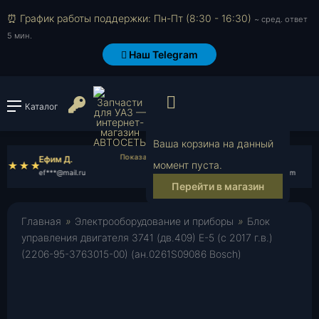
⏰ График работы поддержки: Пн-Пт (8:30 - 16:30)
~ сред. ответ
5 мин.
Наш Telegram
Просмотр корзи
Войти или зарегистрироват
Каталог
Ваша корзина на данный
Ефим Д.
Иван Б.
момент пуста.
ef***@mail.ru
iv***@gmail.com
Перейти в магазин
Главная
»
Электрооборудование и приборы
»
Блок
управления двигателя 3741 (дв.409) Е-5 (с 2017 г.в.)
(2206-95-3763015-00) (ан.0261S09086 Bosch)