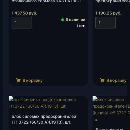
стояночного тормоза УАЗ PATRIOT-
предохранителе
2014 (Е-4)(3163-00-3508230-00),
(3163-3722010)(к
шт.
1 437,50
руб.
1 190,25
руб.
◉
В наличии
1 шт.
В корзину
В корзину
Блок силовых предохранителей
111.3722 (60/30 А)(ЛЭТЗ), шт.
Блок силовых