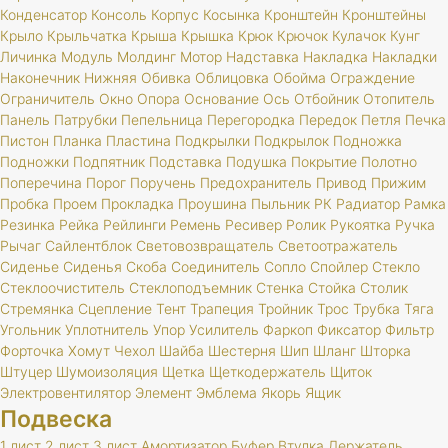
Конденсатор
Консоль
Корпус
Косынка
Кронштейн
Кронштейны
Крыло
Крыльчатка
Крыша
Крышка
Крюк
Крючок
Кулачок
Кунг
Личинка
Модуль
Молдинг
Мотор
Надставка
Накладка
Накладки
Наконечник
Нижняя
Обивка
Облицовка
Обойма
Ограждение
Ограничитель
Окно
Опора
Основание
Ось
Отбойник
Отопитель
Панель
Патрубки
Пепельница
Перегородка
Передок
Петля
Печка
Пистон
Планка
Пластина
Подкрылки
Подкрылок
Подножка
Подножки
Подпятник
Подставка
Подушка
Покрытие
Полотно
Поперечина
Порог
Поручень
Предохранитель
Привод
Прижим
Пробка
Проем
Прокладка
Проушина
Пыльник
РК
Радиатор
Рамка
Резинка
Рейка
Рейлинги
Ремень
Ресивер
Ролик
Рукоятка
Ручка
Рычаг
Сайлентблок
Световозвращатель
Светоотражатель
Сиденье
Сиденья
Скоба
Соединитель
Сопло
Спойлер
Стекло
Стеклоочиститель
Стеклоподъемник
Стенка
Стойка
Столик
Стремянка
Сцепление
Тент
Трапеция
Тройник
Трос
Трубка
Тяга
Угольник
Уплотнитель
Упор
Усилитель
Фаркоп
Фиксатор
Фильтр
Форточка
Хомут
Чехол
Шайба
Шестерня
Шип
Шланг
Шторка
Штуцер
Шумоизоляция
Щетка
Щеткодержатель
Щиток
Электровентилятор
Элемент
Эмблема
Якорь
Ящик
Подвеска
1 лист
2 лист
3 лист
Амортизатор
Буфер
Втулка
Держатель