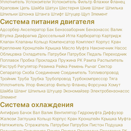
Уплотнитель
Успокоители
Успокоитель
Фильтр
Флажки
Фланец
Храповик
Цепь
Шайба
Шатун
Шестерня
Шкив
Шланг
Шпилька
Шпильки
Шпонка
Штанга
Штифт
Штуцер
Щуп
Элемент
Система питания двигателя
Адсорбер
Акселератор
Бак
Бензозаборник
Бензонасос
Валик
Втулка
Диафрагма
Дроссельный
Игла
Карбюратор
Картридж
Клапан
Клапаны
Кольцо
Компенсатор
Комплект
Корпус
Кран
Крепление
Кронштейн
Крышка
Масло
Муфта
Наконечник
Насос
Облицовка
Охладитель
Патрубки
Патрубок
Педаль
Переходник
Поплавок
Пробка
Прокладка
Пружина
РК
Рампа
Распылитель
Раструб
Регулятор
Резинка
Рейка
Ремень
Рычаг
Сектор
Сепаратор
Скоба
Соединение
Соединитель
Топливопровод
Тройник
Труба
Трубка
Трубопровод
Турбокомпрессор
Тяга
Уплотнитель
Упор
Фиксатор
Фильтр
Фланец
Форсунка
Хомут
Шайба
Шланг
Шпилька
Штуцер
Экономайзер
Электробензонасос
Элемент
Система охлаждения
Антифриз
Бачок
Вал
Валик
Вентилятор
Гидромуфта
Диффузор
Жалюзи
Заглушка
Кольцо
Корпус
Кран
Кронштейн
Крышка
Муфта
Натяжитель
Отражатель
Патрубки
Патрубок
Пистон
Подушка
Подшипник
Полупомпа
Помпа
Привод
Прокладка
Проставка
РК