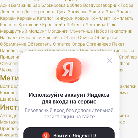
Арки
Багажник
Бар
Блокировка
Воблер
Воздухозаборник
Гофра
Диспенсер
Дифференциал
Дуга
Заглушка
Защита
Знак
Значок
Карман
Карманы
Каталог
Кенгурин
Коврик
Комплект
Комплекты
Консоль
Крепление
Кронштейн
Лебедка
Лестница
Люк
Маршрутный
Молдинг
Молдинги
Монетница
Набор
Накапотник
Накладка
Накладки
Наклейка
Обвес
Обивка
Облицовка
Обрамление
Обтекатель
Оплетка
Опора
Органайзер
Пакет
Панель
Подлокотники
Подогреватель
Подушка
Покрытие
Полка
Прицепное
Проставка
Пружины
Пусковые
Расширитель
Спойлер
Стеклоподъемник
Стойки
Усилитель
Утеплитель
Фаркоп
Флаг
Чехлы
Чехол
Шелфтокер
Шноркель
Шторки
Шумоизоляция
Метизы
Болт
БолтСпец
Ввертыш
Винт
Гайка
Заглушка
Заклепка
Заклепки
Комплект
Палец
Пружина
Пряжка
РК
Скоба
Тавотница
Хомут
Шайба
Шпилька
Шплинт
Инструменты, спец. литература
Автоодеяло
Домкрат
Заглушка
Каталог
Ключ
Крюк
Манометр
Монтажка
Наконечник
Насос
Натяжитель
Переноска
Пресс
Приспособление
Руководство
Рукоятка
Схема
Трос
Упор
Фиксатор
Цепи
Шланг
Шприц
Щетка