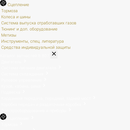
Сцепление
Тормоза
Колеса и шины
Система выпуска отработавших газов
Тюнинг и доп. оборудование
Метизы
Инструменты, спец. литература
Средства индивидуальной защиты
Каталог запчастей
8 807
Двигатель
Система питания двигателя
Система охлаждения
Рулевое управление
Кузов, кабина, рама
Подвеска
Карданная передача, передний, задний мост
Коробка передач и раздаточная коробка
Электрооборудование и приборы
Сцепление
Тормоза