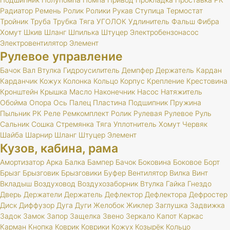
Радиатор
Ремень
Ролик
Ролики
Рукав
Ступица
Термостат
Тройник
Труба
Трубка
Тяга
УГОЛОК
Удлинитель
Фальш
Фибра
Хомут
Шкив
Шланг
Шпилька
Штуцер
Электробензонасос
Электровентилятор
Элемент
Рулевое управление
Бачок
Вал
Втулка
Гидроусилитель
Демпфер
Держатель
Кардан
Карданчик
Кожух
Колонка
Кольцо
Корпус
Крепление
Крестовина
Кронштейн
Крышка
Масло
Наконечник
Насос
Натяжитель
Обойма
Опора
Ось
Палец
Пластина
Подшипник
Пружина
Пыльник
РК
Реле
Ремкомплект
Ролик
Рулевая
Рулевое
Руль
Сальник
Сошка
Стремянка
Тяга
Уплотнитель
Хомут
Червяк
Шайба
Шарнир
Шланг
Штуцер
Элемент
Кузов, кабина, рама
Амортизатор
Арка
Балка
Бампер
Бачок
Боковина
Боковое
Борт
Брызг
Брызговик
Брызговики
Буфер
Вентилятор
Вилка
Винт
Вкладыш
Воздуховод
Воздухозаборник
Втулка
Гайка
Гнездо
Дверь
Держатели
Держатель
Дефлектор
Дефлектора
Дефростер
Диск
Диффузор
Дуга
Дуги
Желобок
Жиклер
Заглушка
Задвижка
Задок
Замок
Запор
Защелка
Звено
Зеркало
Капот
Каркас
Карман
Кнопка
Коврик
Коврики
Кожух
Козырёк
Кольцо