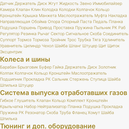
Датчик
Держатель
Диск
Жгут
Жидкость
Звено
Иммобилайзер
Камера
Клапан
Клин
Колодка
Колодки
Колпачок
Кольцо
Кронштейн
Крышка
Манжета
Маслоотражатель
Муфта
Накладка
Направляющая
Обойма
Опора
Опорный
Паста
Педаль
Планка
Подушка
Поршень
Привод
Проставка
Пружина
Пыльник
РК
Раб
Регулятор
Резинка
Рычаг
Сектор
Сигнальное
Скоба
Соединитель
Суппорт
Тормоз
Тормоза
Тройник
Трос
Трубка
Тяга
Удлинитель
Уравнитель
Цилиндр
Чехол
Шайба
Шланг
Штуцер
Щит
Щиток
Эксцентрик
Колеса и шины
Барабан
Брызговик
Буфер
Гайка
Держатель
Диск
Золотник
Колпак
Колпачок
Кольцо
Кронштейн
Маслоотражатель
Подшипник
Прокладка
РК
Сальник
Стержень
Ступица
Шайба
Шпилька
Штуцер
Система выпуска отработавших газов
Гибкое
Глушитель
Клапан
Кольцо
Комплект
Кронштейн
Крыльчатка
Набор
Нейтрализатор
Планка
Подушка
Прокладка
Пружина
РК
Резонатор
Скоба
Труба
Фланец
Хомут
Шайба
Шпилька
Тюнинг и доп. оборудование