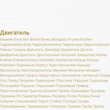
Колеса и шины
Система выпуска отработавших газов
Тюнинг и доп. оборудование
Метизы
Инструменты, спец. литература
Средства индивидуальной защиты
Двигатель
Башмак
Блок
Вал
Валик
Венец
Вкладыш
Втулка
Втулки
Гидрокомпенсатор
Гидронатяжитель
Гидроопора
Гидротолкатели
Гильза
Головка
Двигатель
Демпфер
Держатель
Детали
Диафрагма
Дроссель
Дроссельный
Заглушка
Звездочка
Картер
Клапан
Клапана
Кожух
Коленвал
Коллектор
Кольца
Кольцо
Комплект
Коромысло
Корпус
Кран
Кронштейн
Крышка
Маслонасос
Маслоотражатель
Маховик
Механизм
Молдинг
Моторкомплект
Муфта
Набор
Насос
Натяжитель
Натяжное
Опора
Ось
Палец
Патрубки
Переходник
Пластина
Подушка
Подшипник
Полушайба
Поршень
Поршневая
Поршневые
Привод
Приспособление
Приспособления
Пробка
Прокладка
Пружина
Пружины
РК
Радиатор
Ремень
Ресивер
Ролик
Ролики
Рычаг
Сальник
Сальниковая
Седло
Стойка
Ступица
Сухарь
Теплообменник
Термоклапан
Толкатели
Тройник
Труба
Трубка