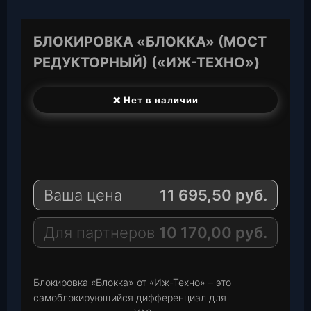
БЛОКИРОВКА «БЛОККА» (МОСТ
РЕДУКТОРНЫЙ) («ИЖ-ТЕХНО»)
❌ Нет в наличии
T
e
W
l
h
E
e
a
-
Ваша цена
11 695,50
руб.
g
t
M
r
s
a
a
A
i
Для партнеров
10 170,00
руб.
m
p
l
p
Блокировка «Блокка» от «Иж-Техно» – это
самоблокирующийся дифференциал для