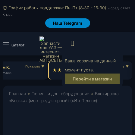
⏰ График работы поддержки: Пн-Пт (8:30 - 16:30)
~ сред. ответ
5 мин.
Наш Telegram
Просмотр корзи
Каталог
Войти или зарегистрировать
Ваша корзина на данный
м К.
Семен А.
момент пуста.
mail.ru
se***@mail.ru
Перейти в магазин
Главная
»
Тюнинг и доп. оборудование
»
Блокировка
«Блокка» (мост редукторный) («Иж-Техно»)