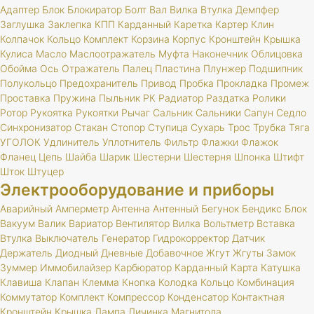
Адаптер
Блок
Блокиратор
Болт
Вал
Вилка
Втулка
Демпфер
Заглушка
Заклепка
КПП
Карданный
Каретка
Картер
Клин
Колпачок
Кольцо
Комплект
Корзина
Корпус
Кронштейн
Крышка
Кулиса
Масло
Маслоотражатель
Муфта
Наконечник
Облицовка
Обойма
Ось
Отражатель
Палец
Пластина
Плунжер
Подшипник
Полукольцо
Предохранитель
Привод
Пробка
Прокладка
Промеж
Проставка
Пружина
Пыльник
РК
Радиатор
Раздатка
Ролики
Ротор
Рукоятка
Рукоятки
Рычаг
Сальник
Сальники
Сапун
Седло
Синхронизатор
Стакан
Стопор
Ступица
Сухарь
Трос
Трубка
Тяга
УГОЛОК
Удлинитель
Уплотнитель
Фильтр
Флажки
Флажок
Фланец
Цепь
Шайба
Шарик
Шестерни
Шестерня
Шпонка
Штифт
Шток
Штуцер
Электрооборудование и приборы
Аварийный
Амперметр
Антенна
Антенный
Бегунок
Бендикс
Блок
Вакуум
Валик
Вариатор
Вентилятор
Вилка
Вольтметр
Вставка
Втулка
Выключатель
Генератор
Гидрокорректор
Датчик
Держатель
Диодный
Дневные
Добавочное
Жгут
Жгуты
Замок
Зуммер
Иммобилайзер
Карбюратор
Карданный
Карта
Катушка
Клавиша
Клапан
Клемма
Кнопка
Колодка
Кольцо
Комбинация
Коммутатор
Комплект
Компрессор
Конденсатор
Контактная
Кронштейн
Крышка
Лампа
Личинка
Магнитола