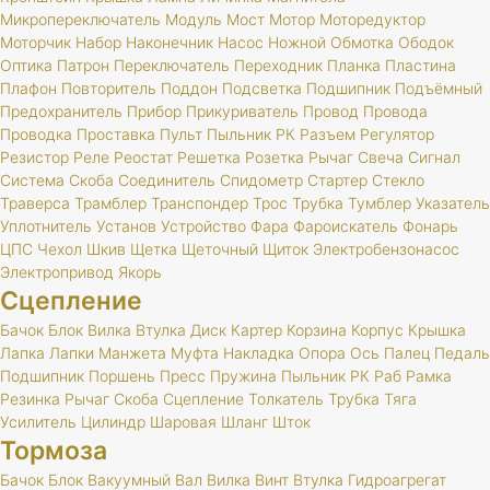
Микропереключатель
Модуль
Мост
Мотор
Моторедуктор
Моторчик
Набор
Наконечник
Насос
Ножной
Обмотка
Ободок
Оптика
Патрон
Переключатель
Переходник
Планка
Пластина
Плафон
Повторитель
Поддон
Подсветка
Подшипник
Подъёмный
Предохранитель
Прибор
Прикуриватель
Провод
Провода
Проводка
Проставка
Пульт
Пыльник
РК
Разъем
Регулятор
Резистор
Реле
Реостат
Решетка
Розетка
Рычаг
Свеча
Сигнал
Система
Скоба
Соединитель
Спидометр
Стартер
Стекло
Траверса
Трамблер
Транспондер
Трос
Трубка
Тумблер
Указатель
Уплотнитель
Установ
Устройство
Фара
Фароискатель
Фонарь
ЦПС
Чехол
Шкив
Щетка
Щеточный
Щиток
Электробензонасос
Электропривод
Якорь
Сцепление
Бачок
Блок
Вилка
Втулка
Диск
Картер
Корзина
Корпус
Крышка
Лапка
Лапки
Манжета
Муфта
Накладка
Опора
Ось
Палец
Педаль
Подшипник
Поршень
Пресс
Пружина
Пыльник
РК
Раб
Рамка
Резинка
Рычаг
Скоба
Сцепление
Толкатель
Трубка
Тяга
Усилитель
Цилиндр
Шаровая
Шланг
Шток
Тормоза
Бачок
Блок
Вакуумный
Вал
Вилка
Винт
Втулка
Гидроагрегат