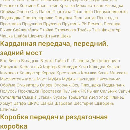
Комплект
Корзина
Кронштейн
Крышка
Межлистовая
Накладка
Обойма
Опора
Ось
Палец
Пластина
Площадка
Пневмоподвеска
Подкладка
Подрессорники
Подушка
Подшипник
Прокладка
Проставка
Проушина
Пружина
Пружины
РК
Ремень
Рессора
Рычаг
Сайлентблок
Стойка
Стремянка
Трубка
Тяга
Фиксатор
Чашка
Шайба
Шарнир
Штанга
Щека
Карданная передача, передний,
задний мост
Вал
Вилка
Вкладыш
Втулка
Гайка
Гл
Главная
Дифференциал
Заглушка
Карданный
Картер
Картридж
Клин
Колодка
Кольцо
Комплект
Кондуктор
Корпус
Крестовина
Крышка
Кулак
Манжета
Маслоотражатель
Мост
Муфта
Муфты
Накладка
Наконечник
Обойма
Омыватель
Опора
Опорник
Ось
Площадка
Подшипник
Полуось
Прокладка
Проставка
Пыльник
РК
Рычаг
Сальник
Сапун
Сателлиты
Смазка
Стакан
Сухарь
Трещетка
Узел
Упор
Фланец
Хомут
Цапфа
ШРУС
Шайба
Шаровая
Шестерня
Шкворень
Шпилька
Коробка передач и раздаточная
коробка