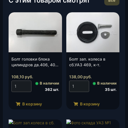
С этим товаром смотрят
Все
Болт головки блока
Болт зап. колеса в
цилиндров дв.406, 409
сб.УАЗ 469, к-т.
М14*1,5*103 (ЗМЗ)
(406.1003050-10), шт.
108,10
руб.
138,00
руб.
◉
В наличии
◉
В наличии
362 шт.
35 шт.
В корзину
В корзину