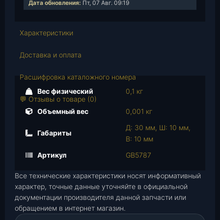
Дата обновления:
Пт, 07 Авг. 09:19
с
т
в
Характеристики
о
т
Доставка и оплата
о
в
Расшифровка каталожного номера
а
Вес физический
0,1 кг
р
💬 Отзывы о товаре (0)
а
Объемный вес
0,001 кг
Б
Д: 30 мм, Ш: 10 мм,
о
Габариты
В: 10 мм
л
т
Артикул
GB5787
М
Все технические характеристики носят информативный
1
характер, точные данные уточняйте в официальной
0
документации производителя данной запчасти или
х
обращением в интернет магазин.
3