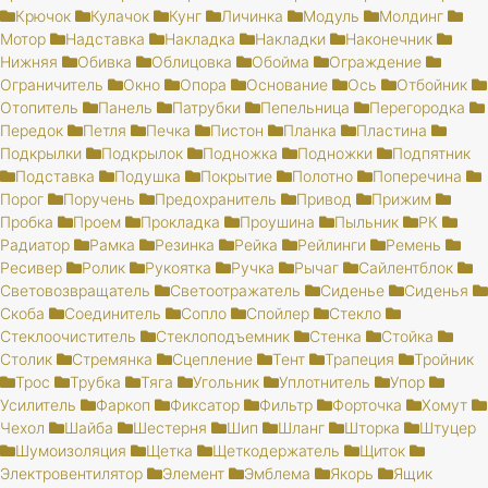
Крючок
Кулачок
Кунг
Личинка
Модуль
Молдинг
Мотор
Надставка
Накладка
Накладки
Наконечник
Нижняя
Обивка
Облицовка
Обойма
Ограждение
Ограничитель
Окно
Опора
Основание
Ось
Отбойник
Отопитель
Панель
Патрубки
Пепельница
Перегородка
Передок
Петля
Печка
Пистон
Планка
Пластина
Подкрылки
Подкрылок
Подножка
Подножки
Подпятник
Подставка
Подушка
Покрытие
Полотно
Поперечина
Порог
Поручень
Предохранитель
Привод
Прижим
Пробка
Проем
Прокладка
Проушина
Пыльник
РК
Радиатор
Рамка
Резинка
Рейка
Рейлинги
Ремень
Ресивер
Ролик
Рукоятка
Ручка
Рычаг
Сайлентблок
Световозвращатель
Светоотражатель
Сиденье
Сиденья
Скоба
Соединитель
Сопло
Спойлер
Стекло
Стеклоочиститель
Стеклоподъемник
Стенка
Стойка
Столик
Стремянка
Сцепление
Тент
Трапеция
Тройник
Трос
Трубка
Тяга
Угольник
Уплотнитель
Упор
Усилитель
Фаркоп
Фиксатор
Фильтр
Форточка
Хомут
Чехол
Шайба
Шестерня
Шип
Шланг
Шторка
Штуцер
Шумоизоляция
Щетка
Щеткодержатель
Щиток
Электровентилятор
Элемент
Эмблема
Якорь
Ящик