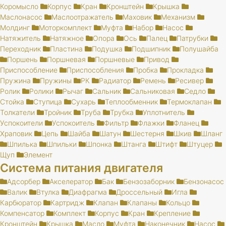
Коромысло
Корпус
Кран
Кронштейн
Крышка
Маслонасос
Маслоотражатель
Маховик
Механизм
Молдинг
Моторкомплект
Муфта
Набор
Насос
Натяжитель
Натяжное
Опора
Ось
Палец
Патрубки
Переходник
Пластина
Подушка
Подшипник
Полушайба
Поршень
Поршневая
Поршневые
Привод
Приспособление
Приспособления
Пробка
Прокладка
Пружина
Пружины
РК
Радиатор
Ремень
Ресивер
Ролик
Ролики
Рычаг
Сальник
Сальниковая
Седло
Стойка
Ступица
Сухарь
Теплообменник
Термоклапан
Толкатели
Тройник
Труба
Трубка
Уплотнитель
Успокоители
Успокоитель
Фильтр
Флажки
Фланец
Храповик
Цепь
Шайба
Шатун
Шестерня
Шкив
Шланг
Шпилька
Шпильки
Шпонка
Штанга
Штифт
Штуцер
Щуп
Элемент
Система питания двигателя
Адсорбер
Акселератор
Бак
Бензозаборник
Бензонасос
Валик
Втулка
Диафрагма
Дроссельный
Игла
Карбюратор
Картридж
Клапан
Клапаны
Кольцо
Компенсатор
Комплект
Корпус
Кран
Крепление
Кронштейн
Крышка
Масло
Муфта
Наконечник
Насос