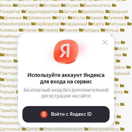
Вилка
Вольтметр
Вставка
Втулка
Выключатель
Генератор
Гидрокорректор
Датчик
Держатель
Диодный
Дневные
Добавочное
Жгут
Жгуты
Замок
Зуммер
Иммобилайзер
Карбюратор
Карданный
Карта
Катушка
Клавиша
Клапан
Клемма
Кнопка
Колодка
Кольцо
Комбинация
Коммутатор
Комплект
Компрессор
Конденсатор
Контактная
Кронштейн
Крышка
Лампа
Личинка
Магнитола
Микропереключатель
Модуль
Мост
Мотор
Моторедуктор
Моторчик
Набор
Наконечник
Насос
Ножной
Обмотка
Ободок
Оптика
Патрон
Переключатель
Переходник
Планка
Пластина
Плафон
Повторитель
Поддон
Подсветка
Подшипник
Подъёмный
Предохранитель
Прибор
Прикуриватель
Провод
Провода
Проводка
Проставка
Пульт
Пыльник
РК
Разъем
Регулятор
Резистор
Реле
Реостат
Решетка
Розетка
Рычаг
Свеча
Сигнал
Система
Скоба
Соединитель
Спидометр
Стартер
Стекло
Траверса
Трамблер
Транспондер
Трос
Трубка
Тумблер
Указатель
Уплотнитель
Установ
Устройство
Фара
Фароискатель
Фонарь
ЦПС
Чехол
Шкив
Щетка
Щеточный
Щиток
Электробензонасос
Электропривод