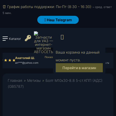
⏰ График работы поддержки: Пн-Пт (8:30 - 16:30)
~ сред. ответ
5 мин.
Наш Telegram
Просмотр корзи
Войти или зарегистрироват
Каталог
Ваша корзина на данный
Анатолий Ш.
sawa723
момент пуста.
an***@yahoo.com
sa***@yandex.ru
Перейти в магазин
Главная
»
Метизы
»
Болт М10х30-8.8 5-ст.КПП (АДС)
(GB5787)