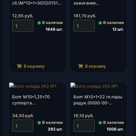
сб.(М*10*1*30)(201518-
зажигания
П29), шт.
«Люкс»(3160-00-
3704324-00)(УАЗ), шт.
12,65
руб.
181,70
руб.
◉
В наличии
◉
В наличии
1948 шт.
12 шт.
В корзину
В корзину
Болт М10*1,25*70
Болт М10*1*22 гл.пары
суппорта
редук.(0000-00-
(шестигранник)(45
0350204-00), шт.
9377 1687), шт.
34,50
руб.
16,10
руб.
◉
В наличии
◉
В наличии
392 шт.
1006 шт.