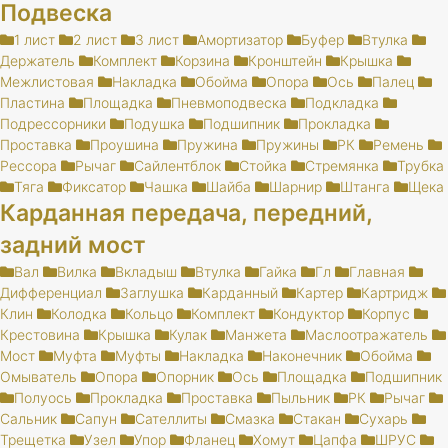
Подвеска
1 лист
2 лист
3 лист
Амортизатор
Буфер
Втулка
Держатель
Комплект
Корзина
Кронштейн
Крышка
Межлистовая
Накладка
Обойма
Опора
Ось
Палец
Пластина
Площадка
Пневмоподвеска
Подкладка
Подрессорники
Подушка
Подшипник
Прокладка
Проставка
Проушина
Пружина
Пружины
РК
Ремень
Рессора
Рычаг
Сайлентблок
Стойка
Стремянка
Трубка
Тяга
Фиксатор
Чашка
Шайба
Шарнир
Штанга
Щека
Карданная передача, передний,
задний мост
Вал
Вилка
Вкладыш
Втулка
Гайка
Гл
Главная
Дифференциал
Заглушка
Карданный
Картер
Картридж
Клин
Колодка
Кольцо
Комплект
Кондуктор
Корпус
Крестовина
Крышка
Кулак
Манжета
Маслоотражатель
Мост
Муфта
Муфты
Накладка
Наконечник
Обойма
Омыватель
Опора
Опорник
Ось
Площадка
Подшипник
Полуось
Прокладка
Проставка
Пыльник
РК
Рычаг
Сальник
Сапун
Сателлиты
Смазка
Стакан
Сухарь
Трещетка
Узел
Упор
Фланец
Хомут
Цапфа
ШРУС