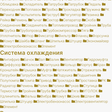
Облицовка
Охладитель
Патрубки
Патрубок
Педаль
Переходник
Поплавок
Пробка
Прокладка
Пружина
РК
Рампа
Распылитель
Раструб
Регулятор
Резинка
Рейка
Ремень
Рычаг
Сектор
Сепаратор
Скоба
Соединение
Соединитель
Топливопровод
Тройник
Труба
Трубка
Трубопровод
Турбокомпрессор
Тяга
Уплотнитель
Упор
Фиксатор
Фильтр
Фланец
Форсунка
Хомут
Шайба
Шланг
Шпилька
Штуцер
Экономайзер
Электробензонасос
Элемент
Система охлаждения
Антифриз
Бачок
Вал
Валик
Вентилятор
Гидромуфта
Диффузор
Жалюзи
Заглушка
Кольцо
Корпус
Кран
Кронштейн
Крышка
Муфта
Натяжитель
Отражатель
Патрубки
Патрубок
Пистон
Подушка
Подшипник
Полупомпа
Помпа
Привод
Прокладка
Проставка
РК
Радиатор
Ремень
Ролик
Ролики
Рукав
Ступица
Термостат
Тройник
Труба
Трубка
Тяга
УГОЛОК
Удлинитель
Фальш
Фибра
Хомут
Шкив
Шланг
Шпилька
Штуцер
Электробензонасос
Электровентилятор
Элемент