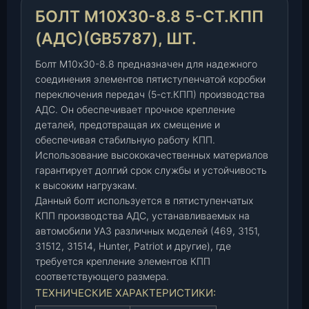
0
БОЛТ М10Х30-8.8 5-СТ.КПП
-
8
(АДС)(GB5787), ШТ.
.
Болт М10х30-8.8 предназначен для надежного
8
соединения элементов пятиступенчатой коробки
5
переключения передач (5-ст.КПП) производства
-
АДС. Он обеспечивает прочное крепление
с
деталей, предотвращая их смещение и
т
обеспечивая стабильную работу КПП.
.
Использование высококачественных материалов
К
гарантирует долгий срок службы и устойчивость
П
к высоким нагрузкам.
П
Данный болт используется в пятиступенчатых
(
КПП производства АДС, устанавливаемых на
А
автомобили УАЗ различных моделей (469, 3151,
Д
31512, 31514, Hunter, Patriot и другие), где
С
требуется крепление элементов КПП
)
соответствующего размера.
(
ТЕХНИЧЕСКИЕ ХАРАКТЕРИСТИКИ:
G