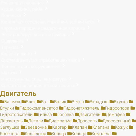
Рулевое управление
Кузов, кабина, рама
Подвеска
Карданная передача, передний, задний мост
Коробка передач и раздаточная коробка
Электрооборудование и приборы
Сцепление
Тормоза
Колеса и шины
Система выпуска отработавших газов
Тюнинг и доп. оборудование
Метизы
Инструменты, спец. литература
Средства индивидуальной защиты
Двигатель
Башмак
Блок
Вал
Валик
Венец
Вкладыш
Втулка
Втулки
Гидрокомпенсатор
Гидронатяжитель
Гидроопора
Гидротолкатели
Гильза
Головка
Двигатель
Демпфер
Держатель
Детали
Диафрагма
Дроссель
Дроссельный
Заглушка
Звездочка
Картер
Клапан
Клапана
Кожух
Коленвал
Коллектор
Кольца
Кольцо
Комплект