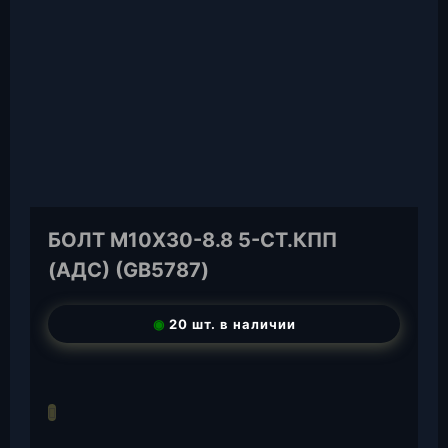
БОЛТ М10Х30-8.8 5-СТ.КПП
(АДС) (GB5787)
◉
20 шт. в наличии
T
e
W
l
h
E
e
a
-