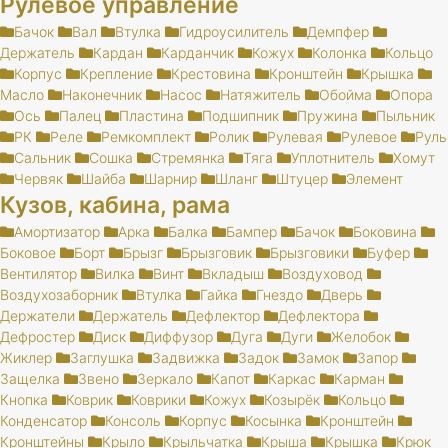
Рулевое управление
Бачок
Вал
Втулка
Гидроусилитель
Демпфер
Держатель
Кардан
Карданчик
Кожух
Колонка
Кольцо
Корпус
Крепление
Крестовина
Кронштейн
Крышка
Масло
Наконечник
Насос
Натяжитель
Обойма
Опора
Ось
Палец
Пластина
Подшипник
Пружина
Пыльник
РК
Реле
Ремкомплект
Ролик
Рулевая
Рулевое
Руль
Сальник
Сошка
Стремянка
Тяга
Уплотнитель
Хомут
Червяк
Шайба
Шарнир
Шланг
Штуцер
Элемент
Кузов, кабина, рама
Амортизатор
Арка
Балка
Бампер
Бачок
Боковина
Боковое
Борт
Брызг
Брызговик
Брызговики
Буфер
Вентилятор
Вилка
Винт
Вкладыш
Воздуховод
Воздухозаборник
Втулка
Гайка
Гнездо
Дверь
Держатели
Держатель
Дефлектор
Дефлектора
Дефростер
Диск
Диффузор
Дуга
Дуги
Желобок
Жиклер
Заглушка
Задвижка
Задок
Замок
Запор
Защелка
Звено
Зеркало
Капот
Каркас
Карман
Кнопка
Коврик
Коврики
Кожух
Козырёк
Кольцо
Конденсатор
Консоль
Корпус
Косынка
Кронштейн
Кронштейны
Крыло
Крыльчатка
Крыша
Крышка
Крюк