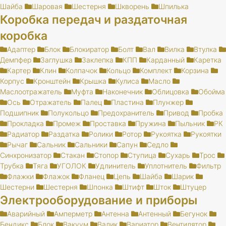
Шайба
Шаровая
Шестерня
Шкворень
Шпилька
Коробка передач и раздаточная
коробка
Адаптер
Блок
Блокиратор
Болт
Вал
Вилка
Втулка
Демпфер
Заглушка
Заклепка
КПП
Карданный
Каретка
Картер
Клин
Колпачок
Кольцо
Комплект
Корзина
Корпус
Кронштейн
Крышка
Кулиса
Масло
Маслоотражатель
Муфта
Наконечник
Облицовка
Обойма
Ось
Отражатель
Палец
Пластина
Плунжер
Подшипник
Полукольцо
Предохранитель
Привод
Пробка
Прокладка
Промеж
Проставка
Пружина
Пыльник
РК
Радиатор
Раздатка
Ролики
Ротор
Рукоятка
Рукоятки
Рычаг
Сальник
Сальники
Сапун
Седло
Синхронизатор
Стакан
Стопор
Ступица
Сухарь
Трос
Трубка
Тяга
УГОЛОК
Удлинитель
Уплотнитель
Фильтр
Флажки
Флажок
Фланец
Цепь
Шайба
Шарик
Шестерни
Шестерня
Шпонка
Штифт
Шток
Штуцер
Электрооборудование и приборы
Аварийный
Амперметр
Антенна
Антенный
Бегунок
Бендикс
Блок
Вакуум
Валик
Вариатор
Вентилятор