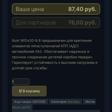
g
t
M
Ваша цена
87,40
руб.
r
s
a
a
A
i
m
p
l
Для партнеров
76,00
руб.
p
Болт М10х30-8.8 предназначен для крепления
элементов пятиступенчатой КПП (АДС)
автомобилей УАЗ. Обеспечивает надежное и
прочное соединение деталей коробки передач.
Гарантирует устойчивость к высоким нагрузкам и
долгий срок службы.
К
о
🛒 В корзину
л
и
Код товара:
00011295
Категория:
Метизы
Метки:
ч
#Болт
,
#КПП
е