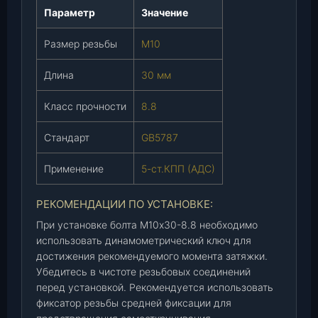
B
Параметр
Значение
5
Размер резьбы
М10
7
8
Длина
30 мм
7
)
Класс прочности
8.8
,
ш
Стандарт
GB5787
т
.
Применение
5-ст.КПП (АДС)
РЕКОМЕНДАЦИИ ПО УСТАНОВКЕ:
При установке болта М10х30-8.8 необходимо
использовать динамометрический ключ для
достижения рекомендуемого момента затяжки.
Убедитесь в чистоте резьбовых соединений
перед установкой. Рекомендуется использовать
фиксатор резьбы средней фиксации для