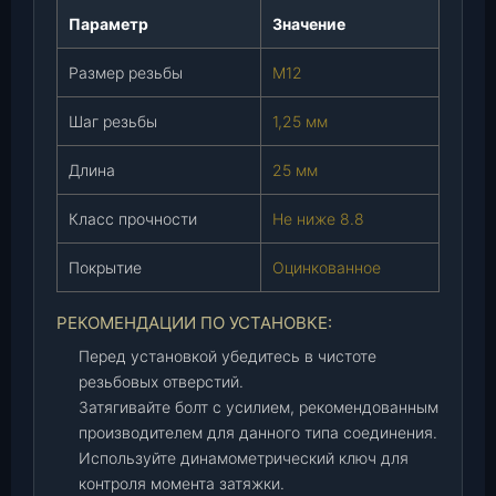
(
Параметр
Значение
2
0
Размер резьбы
М12
1
5
Шаг резьбы
1,25 мм
6
1
Длина
25 мм
-
п
Класс прочности
Не ниже 8.8
2
9
Покрытие
Оцинкованное
)
,
РЕКОМЕНДАЦИИ ПО УСТАНОВКЕ:
ш
Перед установкой убедитесь в чистоте
т
резьбовых отверстий.
.
Затягивайте болт с усилием, рекомендованным
производителем для данного типа соединения.
Используйте динамометрический ключ для
контроля момента затяжки.