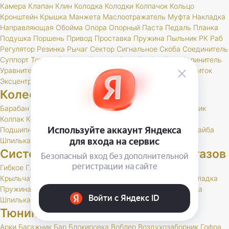
Камера
Клапан
Клин
Колодка
Колодки
Колпачок
Кольцо
Кронштейн
Крышка
Манжета
Маслоотражатель
Муфта
Накладка
Направляющая
Обойма
Опора
Опорный
Паста
Педаль
Планка
Подушка
Поршень
Привод
Проставка
Пружина
Пыльник
РК
Раб
Регулятор
Резинка
Рычаг
Сектор
Сигнальное
Скоба
Соединитель
Суппорт
Тормоз
Тормоза
Тройник
Трос
Трубка
Тяга
Удлинитель
Уравнитель
Цилиндр
Чехол
Шайба
Шланг
Штуцер
Щит
Щиток
Эксцентрик
Колеса и шины
Барабан
Брызговик
Буфер
Гайка
Держатель
Диск
Золотник
Колпак
Колпачок
Кольцо
Кронштейн
Маслоотражатель
Подшипник
Прокладка
РК
Сальник
Стержень
Ступица
Шайба
Шпилька
Штуцер
Система выпуска отработавших газов
Гибкое
Глушитель
Клапан
Кольцо
Комплект
Кронштейн
Крыльчатка
Набор
Нейтрализатор
Планка
Подушка
Прокладка
Пружина
РК
Резонатор
Скоба
Труба
Фланец
Хомут
Шайба
Шпилька
Тюнинг и доп. оборудование
Арки
Багажник
Бар
Блокировка
Воблер
Воздухозаборник
Гофра