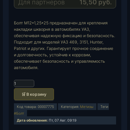
Для партнеров
15,50
руб.
m
p
l
p
Болт М12*1,25*25 предназначен для крепления
накладки шкворня в автомобилях УАЗ,
обеспечивая надежную фиксацию и безопасность.
Подходит для моделей УАЗ 469, 3151, Hunter,
Patriot и других. Гарантирует прочное соединение
и долговечность, устойчив к коррозии,
обеспечивает безопасность и управляемость
автомобиля.
К
о
🛒 В корзину
л
и
Код товара:
00007775
Категория:
Метизы
Теги:
ч
#Болт
е
Дата обновления:
Пт, 07 Авг. 09:19
с
т