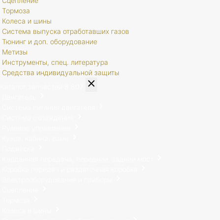
Сцепление
Тормоза
Колеса и шины
Система выпуска отработавших газов
Тюнинг и доп. оборудование
Метизы
Инструменты, спец. литература
Средства индивидуальной защиты
Каталог запчастей
8 807
Двигатель
Система питания двигателя
Система охлаждения
Рулевое управление
Кузов, кабина, рама
Подвеска
Карданная передача, передний, задний мост
Коробка передач и раздаточная коробка
Электрооборудование и приборы
Сцепление
Тормоза
Колеса и шины