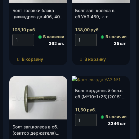
Болт головки блока
Болт зап. колеса в
цилиндров дв.406, 409
сб.УАЗ 469, к-т.
М14*1,5*103 (ЗМЗ)
(406.1003050-10), шт.
108,10
руб.
138,00
руб.
◉
В наличии
◉
В наличии
362 шт.
35 шт.
В корзину
В корзину
Болт карданный бел.в
сб.(М*10*1*25)(201518-
П29), шт.
11,50
руб.
◉
В наличии
3346 шт.
Болт зап.колеса в сб.
(сектор держателя)