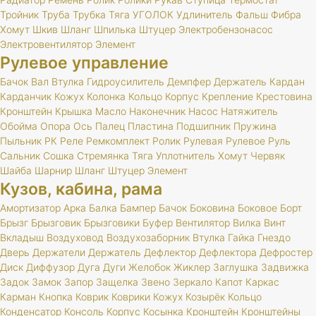
Тройник
Труба
Трубка
Тяга
УГОЛОК
Удлинитель
Фальш
Фибра
Хомут
Шкив
Шланг
Шпилька
Штуцер
Электробензонасос
Электровентилятор
Элемент
Рулевое управление
Бачок
Вал
Втулка
Гидроусилитель
Демпфер
Держатель
Кардан
Карданчик
Кожух
Колонка
Кольцо
Корпус
Крепление
Крестовина
Кронштейн
Крышка
Масло
Наконечник
Насос
Натяжитель
Обойма
Опора
Ось
Палец
Пластина
Подшипник
Пружина
Пыльник
РК
Реле
Ремкомплект
Ролик
Рулевая
Рулевое
Руль
Сальник
Сошка
Стремянка
Тяга
Уплотнитель
Хомут
Червяк
Шайба
Шарнир
Шланг
Штуцер
Элемент
Кузов, кабина, рама
Амортизатор
Арка
Балка
Бампер
Бачок
Боковина
Боковое
Борт
Брызг
Брызговик
Брызговики
Буфер
Вентилятор
Вилка
Винт
Вкладыш
Воздуховод
Воздухозаборник
Втулка
Гайка
Гнездо
Дверь
Держатели
Держатель
Дефлектор
Дефлектора
Дефростер
Диск
Диффузор
Дуга
Дуги
Желобок
Жиклер
Заглушка
Задвижка
Задок
Замок
Запор
Защелка
Звено
Зеркало
Капот
Каркас
Карман
Кнопка
Коврик
Коврики
Кожух
Козырёк
Кольцо
Конденсатор
Консоль
Корпус
Косынка
Кронштейн
Кронштейны