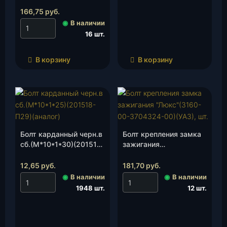
(3741-3105055), шт.
166,75
руб.
◉
В наличии
16 шт.
В корзину
В корзину
Болт карданный черн.в
Болт крепления замка
сб.(М*10*1*30)(201518-
зажигания
П29), шт.
«Люкс»(3160-00-
3704324-00)(УАЗ), шт.
12,65
руб.
181,70
руб.
◉
В наличии
◉
В наличии
1948 шт.
12 шт.