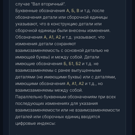
случае "Вал вторичный".
Буквенные обозначения
А, Б, В
и т.д. после
обозначения детали или сборочной единицы
указывают, что в конструкцию детали или
сборочной единицы были внесены изменения.
Обозначения
А, А1, А2
и т.д. указывают, что
изменения детали сохраняют
взаимозаменяемость с основной деталью не
имеющей буквы) и между собой. Детали
имеющие обозначения
Б, Б1, Б2
и т.д. не
взаимозаменяемы с ранее выпущенными
деталями (не имеющими буквы) или с деталями,
имеющими обозначения
А, А1, А2
и т.д., но
взаимозаменяемы между собой.
Параллельно буквенным обозначениям при всех
последующих изменениях для указания
взаимозаменяемости или не взаимозаменяемости
деталей или сборочных единиц вводятся
цифровые индексы: