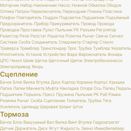
Моторчик
Набор
Наконечник
Насос
Ножной
Обмотка
Ободок
Оптика
Патрон
Переключатель
Переходник
Планка
Пластина
Плафон
Повторитель
Поддон
Подсветка
Подшипник
Подъёмный
Предохранитель
Прибор
Прикуриватель
Провод
Провода
Проводка
Проставка
Пульт
Пыльник
РК
Разъем
Регулятор
Резистор
Реле
Реостат
Решетка
Розетка
Рычаг
Свеча
Сигнал
Система
Скоба
Соединитель
Спидометр
Стартер
Стекло
Траверса
Трамблер
Транспондер
Трос
Трубка
Тумблер
Указатель
Уплотнитель
Установ
Устройство
Фара
Фароискатель
Фонарь
ЦПС
Чехол
Шкив
Щетка
Щеточный
Щиток
Электробензонасос
Электропривод
Якорь
Сцепление
Бачок
Блок
Вилка
Втулка
Диск
Картер
Корзина
Корпус
Крышка
Лапка
Лапки
Манжета
Муфта
Накладка
Опора
Ось
Палец
Педаль
Подшипник
Поршень
Пресс
Пружина
Пыльник
РК
Раб
Рамка
Резинка
Рычаг
Скоба
Сцепление
Толкатель
Трубка
Тяга
Усилитель
Цилиндр
Шаровая
Шланг
Шток
Тормоза
Бачок
Блок
Вакуумный
Вал
Вилка
Винт
Втулка
Гидроагрегат
Датчик
Держатель
Диск
Жгут
Жидкость
Звено
Иммобилайзер