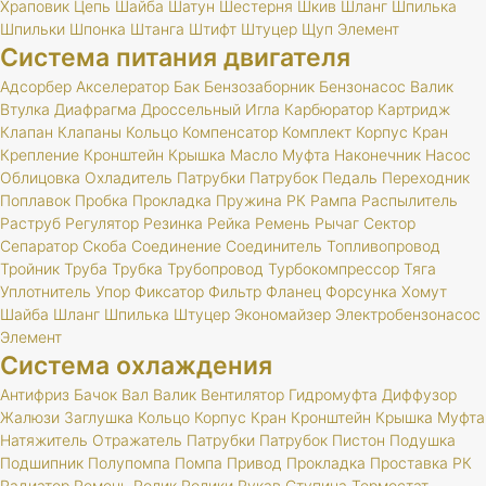
Храповик
Цепь
Шайба
Шатун
Шестерня
Шкив
Шланг
Шпилька
Шпильки
Шпонка
Штанга
Штифт
Штуцер
Щуп
Элемент
Система питания двигателя
Адсорбер
Акселератор
Бак
Бензозаборник
Бензонасос
Валик
Втулка
Диафрагма
Дроссельный
Игла
Карбюратор
Картридж
Клапан
Клапаны
Кольцо
Компенсатор
Комплект
Корпус
Кран
Крепление
Кронштейн
Крышка
Масло
Муфта
Наконечник
Насос
Облицовка
Охладитель
Патрубки
Патрубок
Педаль
Переходник
Поплавок
Пробка
Прокладка
Пружина
РК
Рампа
Распылитель
Раструб
Регулятор
Резинка
Рейка
Ремень
Рычаг
Сектор
Сепаратор
Скоба
Соединение
Соединитель
Топливопровод
Тройник
Труба
Трубка
Трубопровод
Турбокомпрессор
Тяга
Уплотнитель
Упор
Фиксатор
Фильтр
Фланец
Форсунка
Хомут
Шайба
Шланг
Шпилька
Штуцер
Экономайзер
Электробензонасос
Элемент
Система охлаждения
Антифриз
Бачок
Вал
Валик
Вентилятор
Гидромуфта
Диффузор
Жалюзи
Заглушка
Кольцо
Корпус
Кран
Кронштейн
Крышка
Муфта
Натяжитель
Отражатель
Патрубки
Патрубок
Пистон
Подушка
Подшипник
Полупомпа
Помпа
Привод
Прокладка
Проставка
РК
Радиатор
Ремень
Ролик
Ролики
Рукав
Ступица
Термостат