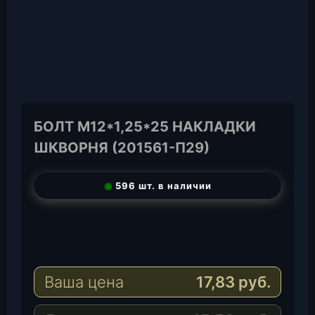
БОЛТ М12*1,25*25 НАКЛАДКИ
ШКВОРНЯ (201561-П29)
◉
596 шт. в наличии
T
e
W
l
h
E
e
a
-
Ваша цена
17,83
руб.
g
t
M
r
s
a
a
A
i