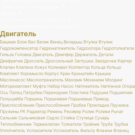
Система выпуска отработавших газов
Тюнинг и доп. оборудование
Метизы
Инструменты, спец. литература
Средства индивидуальной защиты
Двигатель
Башмак
Блок
Вал
Валик
Венец
Вкладыш
Втулка
Втулки
Гидрокомпенсатор
Гидронатяжитель
Гидроопора
Гидротолкатели
Гильза
Головка
Двигатель
Демпфер
Держатель
Детали
Диафрагма
Дроссель
Дроссельный
Заглушка
Звездочка
Картер
Клапан
Клапана
Кожух
Коленвал
Коллектор
Кольца
Кольцо
Комплект
Коромысло
Корпус
Кран
Кронштейн
Крышка
Маслонасос
Маслоотражатель
Маховик
Механизм
Молдинг
Моторкомплект
Муфта
Набор
Насос
Натяжитель
Натяжное
Опора
Ось
Палец
Патрубки
Переходник
Пластина
Подушка
Подшипник
Полушайба
Поршень
Поршневая
Поршневые
Привод
Приспособление
Приспособления
Пробка
Прокладка
Пружина
Пружины
РК
Радиатор
Ремень
Ресивер
Ролик
Ролики
Рычаг
Сальник
Сальниковая
Седло
Стойка
Ступица
Сухарь
Теплообменник
Термоклапан
Толкатели
Тройник
Труба
Трубка
Уплотнитель
Успокоители
Успокоитель
Фильтр
Флажки
Фланец