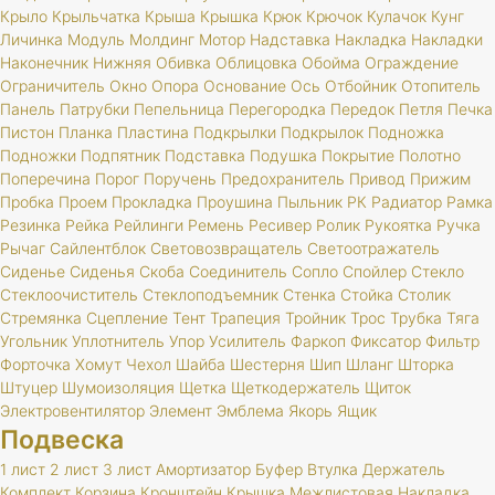
Крыло
Крыльчатка
Крыша
Крышка
Крюк
Крючок
Кулачок
Кунг
Личинка
Модуль
Молдинг
Мотор
Надставка
Накладка
Накладки
Наконечник
Нижняя
Обивка
Облицовка
Обойма
Ограждение
Ограничитель
Окно
Опора
Основание
Ось
Отбойник
Отопитель
Панель
Патрубки
Пепельница
Перегородка
Передок
Петля
Печка
Пистон
Планка
Пластина
Подкрылки
Подкрылок
Подножка
Подножки
Подпятник
Подставка
Подушка
Покрытие
Полотно
Поперечина
Порог
Поручень
Предохранитель
Привод
Прижим
Пробка
Проем
Прокладка
Проушина
Пыльник
РК
Радиатор
Рамка
Резинка
Рейка
Рейлинги
Ремень
Ресивер
Ролик
Рукоятка
Ручка
Рычаг
Сайлентблок
Световозвращатель
Светоотражатель
Сиденье
Сиденья
Скоба
Соединитель
Сопло
Спойлер
Стекло
Стеклоочиститель
Стеклоподъемник
Стенка
Стойка
Столик
Стремянка
Сцепление
Тент
Трапеция
Тройник
Трос
Трубка
Тяга
Угольник
Уплотнитель
Упор
Усилитель
Фаркоп
Фиксатор
Фильтр
Форточка
Хомут
Чехол
Шайба
Шестерня
Шип
Шланг
Шторка
Штуцер
Шумоизоляция
Щетка
Щеткодержатель
Щиток
Электровентилятор
Элемент
Эмблема
Якорь
Ящик
Подвеска
1 лист
2 лист
3 лист
Амортизатор
Буфер
Втулка
Держатель
Комплект
Корзина
Кронштейн
Крышка
Межлистовая
Накладка