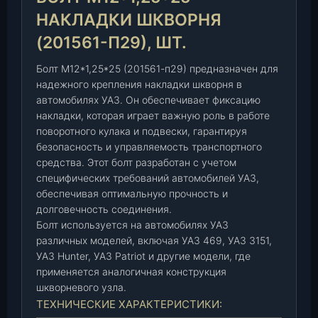
5
НАКЛАДКИ ШКВОРНЯ
*
(201561-П29), ШТ.
2
5
Болт М12*1,25*25 (201561-п29) предназначен для
н
надежного крепления накладки шкворня в
а
автомобилях УАЗ. Он обеспечивает фиксацию
к
накладки, которая играет важную роль в работе
л
поворотного кулака и подвески, гарантируя
а
безопасность и управляемость транспортного
д
средства. Этот болт разработан с учетом
к
специфических требований автомобилей УАЗ,
и
обеспечивая оптимальную прочность и
ш
долговечность соединения.
к
Болт используется на автомобилях УАЗ
в
различных моделей, включая УАЗ 469, УАЗ 3151,
о
УАЗ Hunter, УАЗ Patriot и другие модели, где
р
применяется аналогичная конструкция
н
шкворневого узла.
я
ТЕХНИЧЕСКИЕ ХАРАКТЕРИСТИКИ: