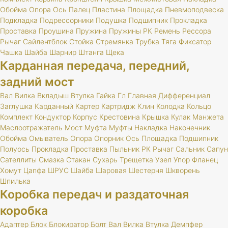
Обойма
Опора
Ось
Палец
Пластина
Площадка
Пневмоподвеска
Подкладка
Подрессорники
Подушка
Подшипник
Прокладка
Проставка
Проушина
Пружина
Пружины
РК
Ремень
Рессора
Рычаг
Сайлентблок
Стойка
Стремянка
Трубка
Тяга
Фиксатор
Чашка
Шайба
Шарнир
Штанга
Щека
Карданная передача, передний,
задний мост
Вал
Вилка
Вкладыш
Втулка
Гайка
Гл
Главная
Дифференциал
Заглушка
Карданный
Картер
Картридж
Клин
Колодка
Кольцо
Комплект
Кондуктор
Корпус
Крестовина
Крышка
Кулак
Манжета
Маслоотражатель
Мост
Муфта
Муфты
Накладка
Наконечник
Обойма
Омыватель
Опора
Опорник
Ось
Площадка
Подшипник
Полуось
Прокладка
Проставка
Пыльник
РК
Рычаг
Сальник
Сапун
Сателлиты
Смазка
Стакан
Сухарь
Трещетка
Узел
Упор
Фланец
Хомут
Цапфа
ШРУС
Шайба
Шаровая
Шестерня
Шкворень
Шпилька
Коробка передач и раздаточная
коробка
Адаптер
Блок
Блокиратор
Болт
Вал
Вилка
Втулка
Демпфер