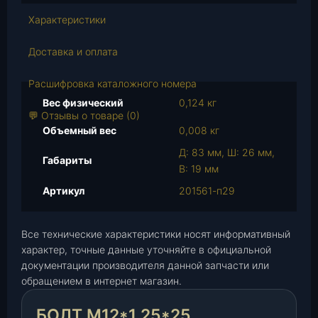
в
Характеристики
о
т
Доставка и оплата
о
в
Расшифровка каталожного номера
а
Вес физический
0,124 кг
р
💬 Отзывы о товаре (0)
а
Объемный вес
0,008 кг
Б
Д: 83 мм, Ш: 26 мм,
Габариты
о
В: 19 мм
л
Артикул
201561-п29
т
М
1
Все технические характеристики носят информативный
2
характер, точные данные уточняйте в официальной
*
документации производителя данной запчасти или
1
обращением в интернет магазин.
,
2
БОЛТ М12*1,25*25