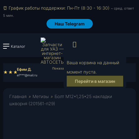
⏰ График работы поддержки: Пн-Пт (8:30 - 16:30)
~ сред. ответ
5 мин.
Наш Telegram
Просмотр корзи
Каталог
Войти или зарегистрировать
Ваша корзина на данный
Ефим Д.
Валентин А.
момент пуста.
ef***@mail.ru
va***@mail.ru
Перейти в магазин
Главная
»
Метизы
»
Болт М12*1,25*25 накладки
шкворня (201561-п29)