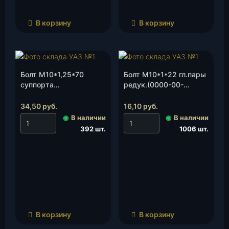
В корзину
В корзину
Болт М10*1,25*70
Болт М10*1*22 гл.пары
суппорта
редук.(0000-00-
(шестигранник)(45
0350204-00), шт.
9377 1687), шт.
34,50
руб.
16,10
руб.
◉
В наличии
◉
В наличии
392 шт.
1006 шт.
В корзину
В корзину