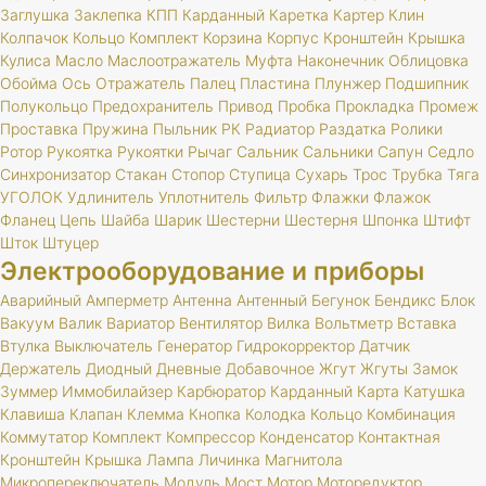
Заглушка
Заклепка
КПП
Карданный
Каретка
Картер
Клин
Колпачок
Кольцо
Комплект
Корзина
Корпус
Кронштейн
Крышка
Кулиса
Масло
Маслоотражатель
Муфта
Наконечник
Облицовка
Обойма
Ось
Отражатель
Палец
Пластина
Плунжер
Подшипник
Полукольцо
Предохранитель
Привод
Пробка
Прокладка
Промеж
Проставка
Пружина
Пыльник
РК
Радиатор
Раздатка
Ролики
Ротор
Рукоятка
Рукоятки
Рычаг
Сальник
Сальники
Сапун
Седло
Синхронизатор
Стакан
Стопор
Ступица
Сухарь
Трос
Трубка
Тяга
УГОЛОК
Удлинитель
Уплотнитель
Фильтр
Флажки
Флажок
Фланец
Цепь
Шайба
Шарик
Шестерни
Шестерня
Шпонка
Штифт
Шток
Штуцер
Электрооборудование и приборы
Аварийный
Амперметр
Антенна
Антенный
Бегунок
Бендикс
Блок
Вакуум
Валик
Вариатор
Вентилятор
Вилка
Вольтметр
Вставка
Втулка
Выключатель
Генератор
Гидрокорректор
Датчик
Держатель
Диодный
Дневные
Добавочное
Жгут
Жгуты
Замок
Зуммер
Иммобилайзер
Карбюратор
Карданный
Карта
Катушка
Клавиша
Клапан
Клемма
Кнопка
Колодка
Кольцо
Комбинация
Коммутатор
Комплект
Компрессор
Конденсатор
Контактная
Кронштейн
Крышка
Лампа
Личинка
Магнитола
Микропереключатель
Модуль
Мост
Мотор
Моторедуктор