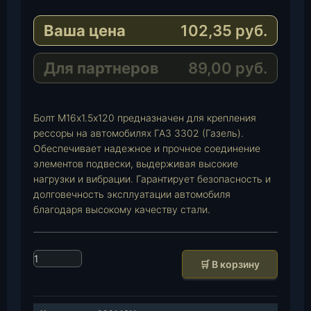
e
a
-
Ваша цена
102,35
руб.
g
t
M
r
s
a
a
A
i
Для партнеров
89,00
руб.
m
p
l
p
Болт М16х1.5х120 предназначен для крепления
рессоры на автомобилях ГАЗ 3302 (Газель).
Обеспечивает надежное и прочное соединение
элементов подвески, выдерживая высокие
нагрузки и вибрации. Гарантирует безопасность и
долговечность эксплуатации автомобиля
благодаря высокому качеству стали.
К
🛒 В корзину
о
л
и