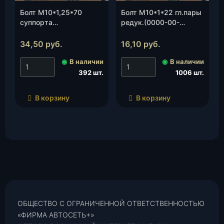
Болт М10*1,25*70
Болт М10*1*22 гл.пары
суппорта
редук.(0000-00-
(шестигранник)(45
0350204-00), шт.
9377 1687), шт.
34,50
руб.
16,10
руб.
◉
В наличии
◉
В наличии
392 шт.
1006 шт.
В корзину
В корзину
ОБЩЕСТВО С ОГРАНИЧЕННОЙ ОТВЕТСТВЕННОСТЬЮ
«ФИРМА АВТОСЕТЬ+»