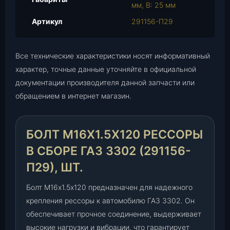
х
мм, В: 25 мм
1
Артикул
291156-П29
.
5
х
Все технические характеристики носят информативный
1
характер, точные данные уточняйте в официальной
2
документации производителя данной запчасти или
0
обращением в интернет магазин.
р
е
с
БОЛТ М16Х1.5Х120 РЕССОРЫ
с
о
В СБОРЕ ГАЗ 3302 (291156-
р
П29), ШТ.
ы
в
Болт М16х1.5х120 предназначен для надежного
с
крепления рессоры к автомобилю ГАЗ 3302. Он
б
обеспечивает прочное соединение, выдерживает
о
р
высокие нагрузки и вибрации, что гарантирует