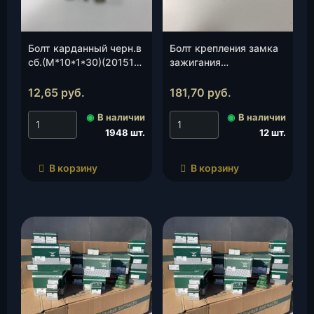
Болт карданный черн.в
Болт крепления замка
сб.(М*10*1*30)(201518-
зажигания
П29), шт.
«Люкс»(3160-00-
3704324-00)(УАЗ), шт.
12,65
руб.
181,70
руб.
◉
В наличии
◉
В наличии
1948 шт.
12 шт.
В корзину
В корзину