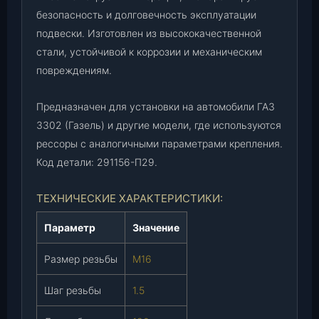
е
безопасность и долговечность эксплуатации
Г
подвески. Изготовлен из высококачественной
А
стали, устойчивой к коррозии и механическим
З
повреждениям.
3
3
Предназначен для установки на автомобили ГАЗ
0
3302 (Газель) и другие модели, где используются
2
(
рессоры с аналогичными параметрами крепления.
2
Код детали: 291156-П29.
9
1
ТЕХНИЧЕСКИЕ ХАРАКТЕРИСТИКИ:
1
5
Параметр
Значение
6
-
Размер резьбы
М16
П
Шаг резьбы
1.5
2
9