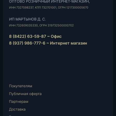
ОПТОВО РОЗНИЧНЫЙ ИНТЕРНЕТ-МАГАЗИН,
ИНН 7327098237, КПП 732701001, ОГРН 1217300005670
ИП МАРТЫНОВ Д. С.
ИНН 732609035330, ОГРН 319732500000702
8 (8422) 63-59-87 ~ Офис
8 (937) 986-777-6 ~ Интернет магазин
Instagram
vk.com
Telegram
WhatsApp
E-
Mail
Покупателям
Публичная оферта
Партнерам
Доставка