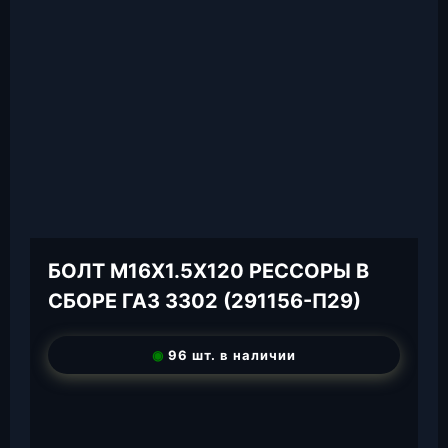
БОЛТ М16Х1.5Х120 РЕССОРЫ В
СБОРЕ ГАЗ 3302 (291156-П29)
◉
96 шт. в наличии
T
e
W
l
h
E