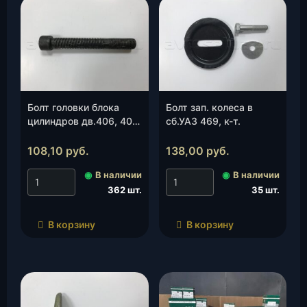
Болт головки блока
Болт зап. колеса в
цилиндров дв.406, 409
сб.УАЗ 469, к-т.
М14*1,5*103 (ЗМЗ)
(406.1003050-10), шт.
108,10
руб.
138,00
руб.
◉
В наличии
◉
В наличии
362 шт.
35 шт.
В корзину
В корзину