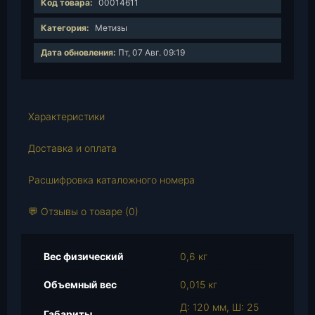
Код товара:
00014611
ч
е
Категория:
Метизы
с
Дата обновления:
Пт, 07 Авг. 09:19
т
в
о
т
Характеристики
о
в
Доставка и оплата
а
р
Расшифровка каталожного номера
а
Б
💬 Отзывы о товаре (0)
о
л
т
Вес физический
0,6 кг
М
Объемный вес
0,015 кг
1
6
Д: 120 мм, Ш: 25
Габариты