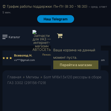
⏰ График работы поддержки: Пн-Пт (8:30 - 16:30)
~ сред. ответ
5 мин.
Наш Telegram
Просмотр корзи
Каталог
Войти или зарегистрировать
Ваша корзина на данный
Всеволод Н.
Олег А.
момент пуста.
vs***@gmail.com
ol***@yahoo.com
Перейти в магазин
Главная
»
Метизы
»
Болт М16х1.5х120 рессоры в сборе
ГАЗ 3302 (291156-П29)