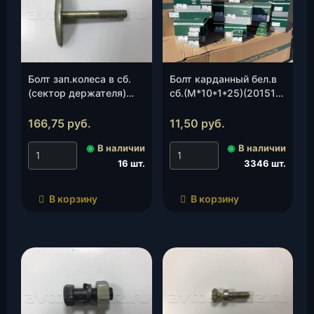
Болт зап.колеса в сб.
Болт карданный бел.в
(сектор держателя)
сб.(М*10*1*25)(201518-
(3741-3105055), шт.
П29), шт.
166,75
руб.
11,50
руб.
◉
В наличии
◉
В наличии
16 шт.
3346 шт.
В корзину
В корзину