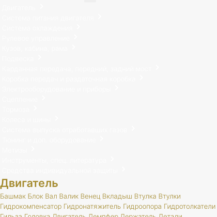
Двигатель
Система питания двигателя
Система охлаждения
Рулевое управление
Кузов, кабина, рама
Подвеска
Карданная передача, передний, задний мост
Коробка передач и раздаточная коробка
Электрооборудование и приборы
Сцепление
Тормоза
Колеса и шины
Система выпуска отработавших газов
Тюнинг и доп. оборудование
Метизы
Инструменты, спец. литература
Средства индивидуальной защиты
Двигатель
Башмак
Блок
Вал
Валик
Венец
Вкладыш
Втулка
Втулки
Гидрокомпенсатор
Гидронатяжитель
Гидроопора
Гидротолкатели
Гильза
Головка
Двигатель
Демпфер
Держатель
Детали