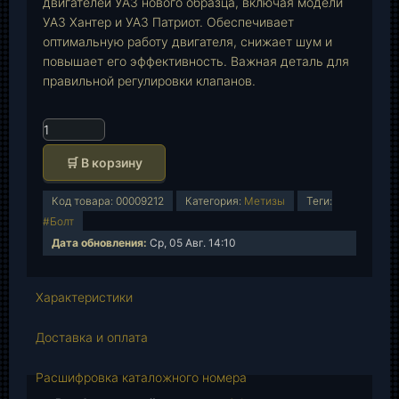
двигателей УАЗ нового образца, включая модели
УАЗ Хантер и УАЗ Патриот. Обеспечивает
оптимальную работу двигателя, снижает шум и
повышает его эффективность. Важная деталь для
правильной регулировки клапанов.
К
о
🛒 В корзину
л
и
Код товара:
00009212
Категория:
Метизы
Теги:
ч
#Болт
е
Дата обновления:
Ср, 05 Авг. 14:10
с
т
в
Характеристики
о
т
Доставка и оплата
о
в
Расшифровка каталожного номера
а