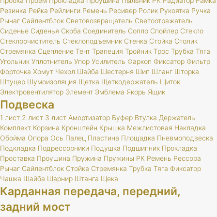
Пробка
Проем
Прокладка
Проушина
Пыльник
РК
Радиатор
Рамка
Резинка
Рейка
Рейлинги
Ремень
Ресивер
Ролик
Рукоятка
Ручка
Рычаг
Сайлентблок
Световозвращатель
Светоотражатель
Сиденье
Сиденья
Скоба
Соединитель
Сопло
Спойлер
Стекло
Стеклоочиститель
Стеклоподъемник
Стенка
Стойка
Столик
Стремянка
Сцепление
Тент
Трапеция
Тройник
Трос
Трубка
Тяга
Угольник
Уплотнитель
Упор
Усилитель
Фаркоп
Фиксатор
Фильтр
Форточка
Хомут
Чехол
Шайба
Шестерня
Шип
Шланг
Шторка
Штуцер
Шумоизоляция
Щетка
Щеткодержатель
Щиток
Электровентилятор
Элемент
Эмблема
Якорь
Ящик
Подвеска
1 лист
2 лист
3 лист
Амортизатор
Буфер
Втулка
Держатель
Комплект
Корзина
Кронштейн
Крышка
Межлистовая
Накладка
Обойма
Опора
Ось
Палец
Пластина
Площадка
Пневмоподвеска
Подкладка
Подрессорники
Подушка
Подшипник
Прокладка
Проставка
Проушина
Пружина
Пружины
РК
Ремень
Рессора
Рычаг
Сайлентблок
Стойка
Стремянка
Трубка
Тяга
Фиксатор
Чашка
Шайба
Шарнир
Штанга
Щека
Карданная передача, передний,
задний мост