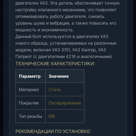
н
двигателях УАЗ. Эта деталь обеспечивает точную
/
настройку клапанного механизма, что позволяет
о
оптимизировать работу двигателя, снизить
уровень шума и вибрации, а также повысить его
б
мощность и экономичность.
р
Данный болт используется в двигателях УАЗ
.
нового образца, устанавливаемых на различные
(
модели, включая УАЗ 3151, УАЗ Хантер, УАЗ
4
Патриот (с двигателями 4216 и аналогичными).
2
ТЕХНИЧЕСКИЕ ХАРАКТЕРИСТИКИ:
1
6
Параметр
Значение
-
1
Материал
Сталь
0
0
Покрытие
Оксидирование
7
0
Тип резьбы
М8
7
5
РЕКОМЕНДАЦИИ ПО УСТАНОВКЕ:
)