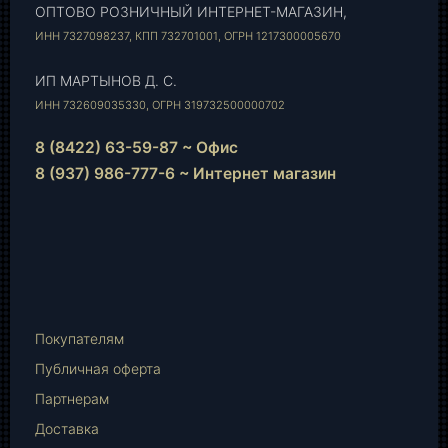
ОПТОВО РОЗНИЧНЫЙ ИНТЕРНЕТ-МАГАЗИН,
ИНН 7327098237, КПП 732701001, ОГРН 1217300005670
ИП МАРТЫНОВ Д. С.
ИНН 732609035330, ОГРН 319732500000702
8 (8422) 63-59-87 ~ Офис
8 (937) 986-777-6 ~ Интернет магазин
Instagram
vk.com
Telegram
WhatsApp
E-
Mail
Покупателям
Публичная оферта
Партнерам
Доставка