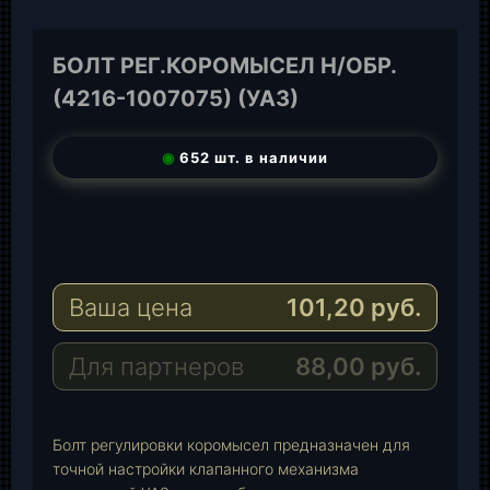
БОЛТ РЕГ.КОРОМЫСЕЛ Н/ОБР.
(4216-1007075) (УАЗ)
◉
652 шт. в наличии
T
e
W
l
h
E
e
a
-
Ваша цена
101,20
руб.
g
t
M
r
s
a
a
A
i
Для партнеров
88,00
руб.
m
p
l
p
Болт регулировки коромысел предназначен для
точной настройки клапанного механизма