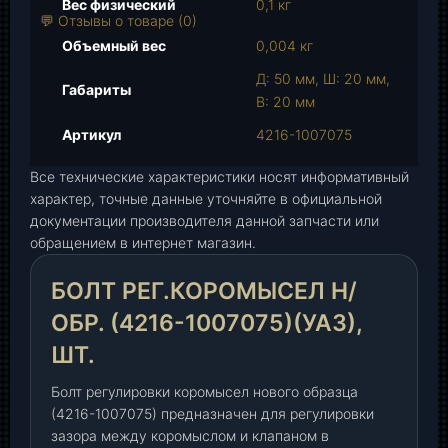
Вес физический
0,1 кг
р
💬 Отзывы о товаре (0)
а
Объемный вес
0,004 кг
Б
Д: 50 мм, Ш: 20 мм,
о
Габариты
В: 20 мм
л
т
Артикул
4216-1007075
р
Все технические характеристики носят информативный
е
характер, точные данные уточняйте в официальной
г
документации производителя данной запчасти или
.
обращением в интернет магазин.
к
о
БОЛТ РЕГ.КОРОМЫСЕЛ Н/
р
о
ОБР. (4216-1007075)(УАЗ),
м
ШТ.
ы
с
Болт регулировки коромысел нового образца
е
(4216-1007075) предназначен для регулировки
л
зазора между коромыслом и клапаном в