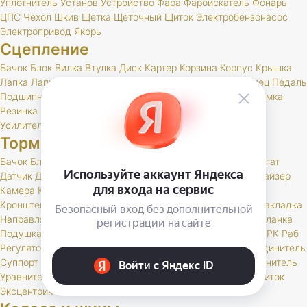
Уплотнитель
Установ
Устройство
Фара
Фароискатель
Фонарь
ЦПС
Чехол
Шкив
Щетка
Щеточный
Щиток
Электробензонасос
Электропривод
Якорь
Сцепление
Бачок
Блок
Вилка
Втулка
Диск
Картер
Корзина
Корпус
Крышка
Лапка
Лапки
Манжета
Муфта
Накладка
Опора
Ось
Палец
Педаль
Подшипник
Поршень
Пресс
Пружина
Пыльник
РК
Раб
Рамка
Резинка
Рычаг
Скоба
Сцепление
Толкатель
Трубка
Тяга
Усилитель
Цилиндр
Шаровая
Шланг
Шток
Тормоза
Бачок
Блок
Вакуумный
Вал
Вилка
Винт
Втулка
Гидроагрегат
Датчик
Держатель
Диск
Жгут
Жидкость
Звено
Иммобилайзер
Камера
Клапан
Клин
Колодка
Колодки
Колпачок
Кольцо
Кронштейн
Крышка
Манжета
Маслоотражатель
Муфта
Накладка
Направляющая
Обойма
Опора
Опорный
Паста
Педаль
Планка
Подушка
Поршень
Привод
Проставка
Пружина
Пыльник
РК
Раб
Регулятор
Резинка
Рычаг
Сектор
Сигнальное
Скоба
Соединитель
Суппорт
Тормоз
Тормоза
Тройник
Трос
Трубка
Тяга
Удлинитель
Уравнитель
Цилиндр
Чехол
Шайба
Шланг
Штуцер
Щит
Щиток
Эксцентрик