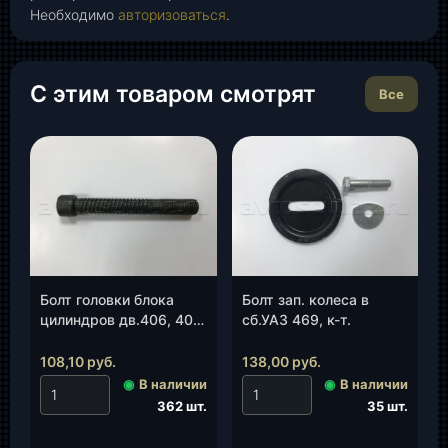
Необходимо
авторизоваться
.
С этим товаром смотрят
Все
Болт головки блока
Болт зап. колеса в
цилиндров дв.406, 409
сб.УАЗ 469, к-т.
М14*1,5*103 (ЗМЗ)
(406.1003050-10), шт.
108,10
руб.
138,00
руб.
◉
В наличии
◉
В наличии
362 шт.
35 шт.