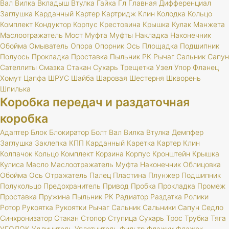
Вал
Вилка
Вкладыш
Втулка
Гайка
Гл
Главная
Дифференциал
Заглушка
Карданный
Картер
Картридж
Клин
Колодка
Кольцо
Комплект
Кондуктор
Корпус
Крестовина
Крышка
Кулак
Манжета
Маслоотражатель
Мост
Муфта
Муфты
Накладка
Наконечник
Обойма
Омыватель
Опора
Опорник
Ось
Площадка
Подшипник
Полуось
Прокладка
Проставка
Пыльник
РК
Рычаг
Сальник
Сапун
Сателлиты
Смазка
Стакан
Сухарь
Трещетка
Узел
Упор
Фланец
Хомут
Цапфа
ШРУС
Шайба
Шаровая
Шестерня
Шкворень
Шпилька
Коробка передач и раздаточная
коробка
Адаптер
Блок
Блокиратор
Болт
Вал
Вилка
Втулка
Демпфер
Заглушка
Заклепка
КПП
Карданный
Каретка
Картер
Клин
Колпачок
Кольцо
Комплект
Корзина
Корпус
Кронштейн
Крышка
Кулиса
Масло
Маслоотражатель
Муфта
Наконечник
Облицовка
Обойма
Ось
Отражатель
Палец
Пластина
Плунжер
Подшипник
Полукольцо
Предохранитель
Привод
Пробка
Прокладка
Промеж
Проставка
Пружина
Пыльник
РК
Радиатор
Раздатка
Ролики
Ротор
Рукоятка
Рукоятки
Рычаг
Сальник
Сальники
Сапун
Седло
Синхронизатор
Стакан
Стопор
Ступица
Сухарь
Трос
Трубка
Тяга
УГОЛОК
Удлинитель
Уплотнитель
Фильтр
Флажки
Флажок