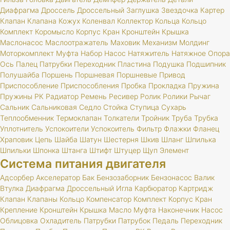
Диафрагма
Дроссель
Дроссельный
Заглушка
Звездочка
Картер
Клапан
Клапана
Кожух
Коленвал
Коллектор
Кольца
Кольцо
Комплект
Коромысло
Корпус
Кран
Кронштейн
Крышка
Маслонасос
Маслоотражатель
Маховик
Механизм
Молдинг
Моторкомплект
Муфта
Набор
Насос
Натяжитель
Натяжное
Опора
Ось
Палец
Патрубки
Переходник
Пластина
Подушка
Подшипник
Полушайба
Поршень
Поршневая
Поршневые
Привод
Приспособление
Приспособления
Пробка
Прокладка
Пружина
Пружины
РК
Радиатор
Ремень
Ресивер
Ролик
Ролики
Рычаг
Сальник
Сальниковая
Седло
Стойка
Ступица
Сухарь
Теплообменник
Термоклапан
Толкатели
Тройник
Труба
Трубка
Уплотнитель
Успокоители
Успокоитель
Фильтр
Флажки
Фланец
Храповик
Цепь
Шайба
Шатун
Шестерня
Шкив
Шланг
Шпилька
Шпильки
Шпонка
Штанга
Штифт
Штуцер
Щуп
Элемент
Система питания двигателя
Адсорбер
Акселератор
Бак
Бензозаборник
Бензонасос
Валик
Втулка
Диафрагма
Дроссельный
Игла
Карбюратор
Картридж
Клапан
Клапаны
Кольцо
Компенсатор
Комплект
Корпус
Кран
Крепление
Кронштейн
Крышка
Масло
Муфта
Наконечник
Насос
Облицовка
Охладитель
Патрубки
Патрубок
Педаль
Переходник