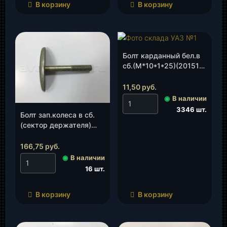
В корзину
В корзину
Болт карданный бел.в
сб.(М*10*1*25)(201518-
П29), шт.
11,50
руб.
◉
В наличии
3346 шт.
Болт зап.колеса в сб.
(сектор держателя)
(3741-3105055), шт.
166,75
руб.
◉
В наличии
16 шт.
В корзину
В корзину