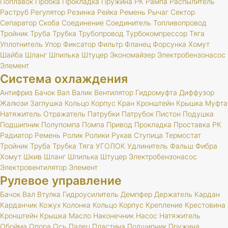
Поплавок
Пробка
Прокладка
Пружина
РК
Рампа
Распылитель
Раструб
Регулятор
Резинка
Рейка
Ремень
Рычаг
Сектор
Сепаратор
Скоба
Соединение
Соединитель
Топливопровод
Тройник
Труба
Трубка
Трубопровод
Турбокомпрессор
Тяга
Уплотнитель
Упор
Фиксатор
Фильтр
Фланец
Форсунка
Хомут
Шайба
Шланг
Шпилька
Штуцер
Экономайзер
Электробензонасос
Элемент
Система охлаждения
Антифриз
Бачок
Вал
Валик
Вентилятор
Гидромуфта
Диффузор
Жалюзи
Заглушка
Кольцо
Корпус
Кран
Кронштейн
Крышка
Муфта
Натяжитель
Отражатель
Патрубки
Патрубок
Пистон
Подушка
Подшипник
Полупомпа
Помпа
Привод
Прокладка
Проставка
РК
Радиатор
Ремень
Ролик
Ролики
Рукав
Ступица
Термостат
Тройник
Труба
Трубка
Тяга
УГОЛОК
Удлинитель
Фальш
Фибра
Хомут
Шкив
Шланг
Шпилька
Штуцер
Электробензонасос
Электровентилятор
Элемент
Рулевое управление
Бачок
Вал
Втулка
Гидроусилитель
Демпфер
Держатель
Кардан
Карданчик
Кожух
Колонка
Кольцо
Корпус
Крепление
Крестовина
Кронштейн
Крышка
Масло
Наконечник
Насос
Натяжитель
Обойма
Опора
Ось
Палец
Пластина
Подшипник
Пружина