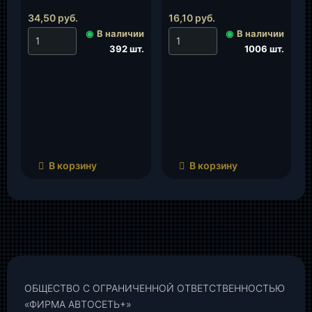
(шестигранник)(45
0350204-00), шт.
9377 1687), шт.
34,50
руб.
16,10
руб.
◉
В наличии
◉
В наличии
392 шт.
1006 шт.
В корзину
В корзину
ОБЩЕСТВО С ОГРАНИЧЕННОЙ ОТВЕТСТВЕННОСТЬЮ
«ФИРМА АВТОСЕТЬ+»