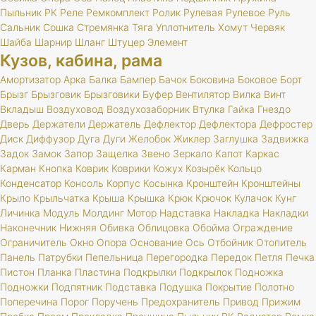
Пыльник
РК
Реле
Ремкомплект
Ролик
Рулевая
Рулевое
Руль
Сальник
Сошка
Стремянка
Тяга
Уплотнитель
Хомут
Червяк
Шайба
Шарнир
Шланг
Штуцер
Элемент
Кузов, кабина, рама
Амортизатор
Арка
Балка
Бампер
Бачок
Боковина
Боковое
Борт
Брызг
Брызговик
Брызговики
Буфер
Вентилятор
Вилка
Винт
Вкладыш
Воздуховод
Воздухозаборник
Втулка
Гайка
Гнездо
Дверь
Держатели
Держатель
Дефлектор
Дефлектора
Дефростер
Диск
Диффузор
Дуга
Дуги
Желобок
Жиклер
Заглушка
Задвижка
Задок
Замок
Запор
Защелка
Звено
Зеркало
Капот
Каркас
Карман
Кнопка
Коврик
Коврики
Кожух
Козырёк
Кольцо
Конденсатор
Консоль
Корпус
Косынка
Кронштейн
Кронштейны
Крыло
Крыльчатка
Крыша
Крышка
Крюк
Крючок
Кулачок
Кунг
Личинка
Модуль
Молдинг
Мотор
Надставка
Накладка
Накладки
Наконечник
Нижняя
Обивка
Облицовка
Обойма
Ограждение
Ограничитель
Окно
Опора
Основание
Ось
Отбойник
Отопитель
Панель
Патрубки
Пепельница
Перегородка
Передок
Петля
Печка
Пистон
Планка
Пластина
Подкрылки
Подкрылок
Подножка
Подножки
Подпятник
Подставка
Подушка
Покрытие
Полотно
Поперечина
Порог
Поручень
Предохранитель
Привод
Прижим