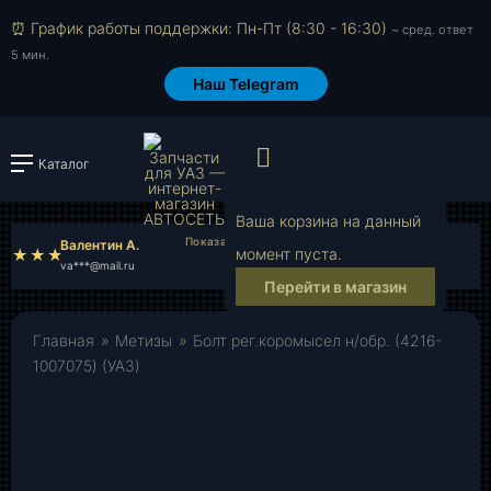
⏰ График работы поддержки: Пн-Пт (8:30 - 16:30)
~ сред. ответ
5 мин.
Наш Telegram
Просмотр корзи
Каталог
Войти или зарегистрировать
Ваша корзина на данный
Валентин А.
Олеся Б.
момент пуста.
va***@mail.ru
ol***@mail.ru
Перейти в магазин
Главная
»
Метизы
»
Болт рег.коромысел н/обр. (4216-
1007075) (УАЗ)