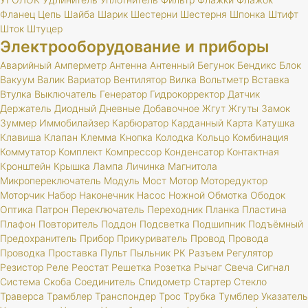
Фланец
Цепь
Шайба
Шарик
Шестерни
Шестерня
Шпонка
Штифт
Шток
Штуцер
Электрооборудование и приборы
Аварийный
Амперметр
Антенна
Антенный
Бегунок
Бендикс
Блок
Вакуум
Валик
Вариатор
Вентилятор
Вилка
Вольтметр
Вставка
Втулка
Выключатель
Генератор
Гидрокорректор
Датчик
Держатель
Диодный
Дневные
Добавочное
Жгут
Жгуты
Замок
Зуммер
Иммобилайзер
Карбюратор
Карданный
Карта
Катушка
Клавиша
Клапан
Клемма
Кнопка
Колодка
Кольцо
Комбинация
Коммутатор
Комплект
Компрессор
Конденсатор
Контактная
Кронштейн
Крышка
Лампа
Личинка
Магнитола
Микропереключатель
Модуль
Мост
Мотор
Моторедуктор
Моторчик
Набор
Наконечник
Насос
Ножной
Обмотка
Ободок
Оптика
Патрон
Переключатель
Переходник
Планка
Пластина
Плафон
Повторитель
Поддон
Подсветка
Подшипник
Подъёмный
Предохранитель
Прибор
Прикуриватель
Провод
Провода
Проводка
Проставка
Пульт
Пыльник
РК
Разъем
Регулятор
Резистор
Реле
Реостат
Решетка
Розетка
Рычаг
Свеча
Сигнал
Система
Скоба
Соединитель
Спидометр
Стартер
Стекло
Траверса
Трамблер
Транспондер
Трос
Трубка
Тумблер
Указатель