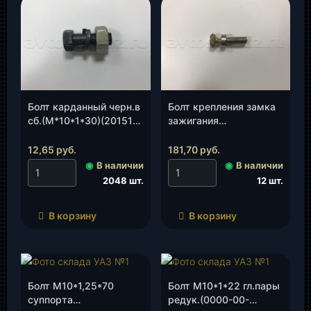
Болт карданный черн.в
Болт крепления замка
сб.(М*10*1*30)(201518-
зажигания
П29), шт.
«Люкс»(3160-00-
3704324-00)(УАЗ), шт.
12,65
руб.
181,70
руб.
◉
В наличии
◉
В наличии
2048 шт.
12 шт.
В корзину
В корзину
Болт М10*1,25*70
Болт М10*1*22 гл.пары
суппорта
редук.(0000-00-