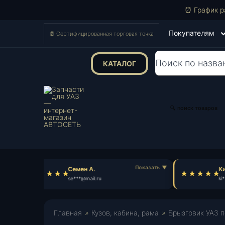
⏰ График р
Покупателям
📄 Сертифицированная торговая точка
КАТАЛОГ
Поиск
товаров
🔍 поиск товаров
Семен А.
Ки
se***@mail.ru
ki*
Главная
»
Кузов, кабина, рама
»
Брызговик УАЗ п