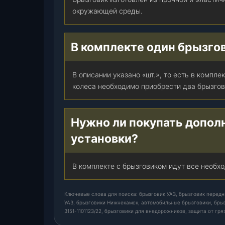
н
окружающей среды.
е
к
а
В комплекте один брызгов
м
с
к
В описании указано «шт.», то есть в компле
)
колеса необходимо приобрести два брызгов
,
ш
т
Нужно ли покупать допол
.
установки?
В комплекте с брызговиком идут все необх
Ключевые слова для поиска: брызговик УАЗ, брызговик передни
УАЗ, брызговики Нижнекамск, автомобильные брызговики, брыз
3151-1101123/22, брызговики для внедорожников, защита от гря