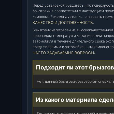
1
Перед установкой убедитесь, что поверхность
5
брызговик в соответствии с инструкцией про
1
комплект. Рекомендуется использовать герме
-
КАЧЕСТВО И ДОЛГОВЕЧНОСТЬ:
1
Брызговик изготовлен из высококачественной
1
перепадам температур и механическим повре
0
автомобиля в течение длительного срока эксп
1
предъявляемым к автомобильным компонента
1
ЧАСТО ЗАДАВАЕМЫЕ ВОПРОСЫ:
2
3
Подходит ли этот брызгов
/
2
2
Нет, данный брызговик разработан специал
)
(
Н
Из какого материала сде
и
ж
Брызговик изготовлен из прочной и эласти