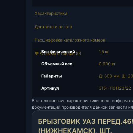
с
т
Характеристики
в
о
Доставка и оплата
т
о
Расшифровка каталожного номера
в
Вес физический
1,5 кг
а
💬 Отзывы о товаре (0)
р
Объемный вес
0,600 кг
а
Б
Габариты
Д: 300 мм, Ш: 20
р
ы
Артикул
3151-1101123/22
з
Все технические характеристики носят информат
г
документации производителя данной запчасти ил
о
в
БРЫЗГОВИК УАЗ ПЕРЕД.469 
и
к
(НИЖНЕКАМСК), ШТ.