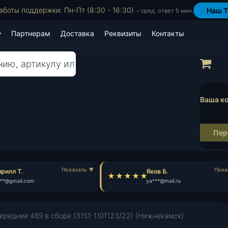
аботы поддержки: Пн-Пт (8:30 - 16:30)
Наш T
~ сред. ответ 5 мин.
Партнерам
Доставка
Реквизиты
Контакты
Пр
Ваша ко
Пер
рилл Т.
Яков Б.
**@gmail.com
ya***@mail.ru
ередний 469 в сборе (3151-1101123/22) (Нижнекамск)