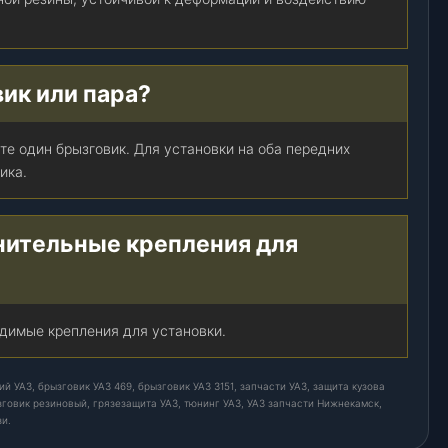
ик или пара?
кте один брызговик. Для установки на оба передних
ика.
нительные крепления для
одимые крепления для установки.
й УАЗ, брызговик УАЗ 469, брызговик УАЗ 3151, запчасти УАЗ, защита кузова
говик резиновый, грязезащита УАЗ, тюнинг УАЗ, УАЗ запчасти Нижнекамск,
зи.