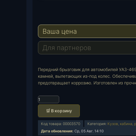
T
e
W
l
h
E
e
a
-
Ваша цена
g
t
M
r
s
a
a
A
i
Для партнеров
m
p
l
p
Передний брызговик для автомобилей УАЗ-469 
камней, вылетающих из-под колес. Обеспечив
предотвращает коррозию. Изготовлен из прочн
К
о
🛒 В корзину
л
и
Код товара:
00003570
Категория:
Кузов, кабина, 
ч
Дата обновления:
Ср, 05 Авг. 14:10
е