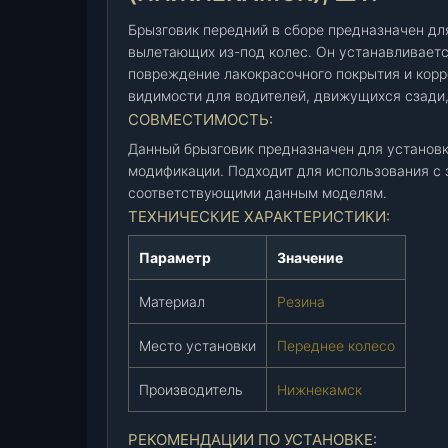
У
А
Брызговик передний в сборе предназначен для
З
вылетающих из-под колес. Он устанавливаетс
повреждение лакокрасочного покрытия и корр
п
видимости для водителей, движущихся сзади,
е
СОВМЕСТИМОСТЬ:
р
е
Данный брызговик предназначен для установки
д
модификации. Подходит для использования с 
.
соответствующими данным моделям.
4
ТЕХНИЧЕСКИЕ ХАРАКТЕРИСТИКИ:
6
Параметр
Значение
9
в
Материал
Резина
с
б
Место установки
Переднее колесо
о
р
Производитель
Нижнекамск
е
(
РЕКОМЕНДАЦИИ ПО УСТАНОВКЕ:
3