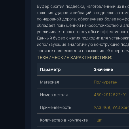
я
Буфер сжатия подвески, изготовленный из вы
п
гашения ударов и вибраций в подвеске автом
по неровной дороге, обеспечивая более комф
о
обладает повышенной износостойкостью и эл
д
увеличивает срок его службы и эффективност
в
Данный буфер сжатия подходит для установки
е
использующие аналогичную конструкцию подв
с
тюнинге подвески для повышения её энергоем
к
ТЕХНИЧЕСКИЕ ХАРАКТЕРИСТИКИ:
и
(
Параметр
Значение
п
о
Материал
Полиуретан
л
и
Номер детали
469-2912622-01
у
р
Применяемость
УАЗ 469, УАЗ Хан
е
т
Количество в комплекте
1 шт.
а