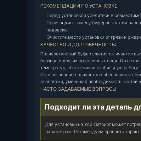
н
РЕКОМЕНДАЦИИ ПО УСТАНОВКЕ:
)
Перед установкой убедитесь в совместимо
(
Производите замену буферов сжатия парно
4
подвески.
6
Очистите место установки от грязи и ржав
9
КАЧЕСТВО И ДОЛГОВЕЧНОСТЬ:
-
2
Полиуретановый буфер сжатия отличается выс
бензина и других агрессивных сред. Он сохра
9
температур, обеспечивая стабильную работу 
1
Использование полиуретана обеспечивает бо
2
аналогами, уменьшая необходимость частой 
6
ЧАСТО ЗАДАВАЕМЫЕ ВОПРОСЫ:
2
2
-
Подходит ли эта деталь д
0
1
Для установки на УАЗ Патриот может потре
)
параметрам. Рекомендуем сравнить характе
,
ш