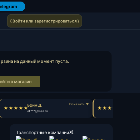
elegram
{ Войти или зарегистрироваться }
осмотр корзины
рзина на данный момент пуста.
ейти в магазин
Ефим Д.
Александр
ef***@mail.ru
al***@gmail.
Транспортные компании