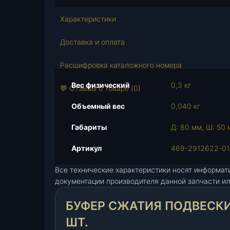
с
т
Характеристики
в
о
Доставка и оплата
т
о
Расшифровка каталожного номера
в
Вес физический
0,3 кг
а
💬 Отзывы о товаре (0)
р
Объемный вес
0,040 кг
а
Б
Габариты
Д: 80 мм, Ш: 50 
у
ф
Артикул
469-2912622-01
е
Все технические характеристики носят информат
р
документации производителя данной запчасти ил
с
ж
БУФЕР СЖАТИЯ ПОДВЕСКИ 
а
т
ШТ.
и