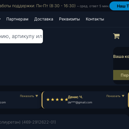
аботы поддержки: Пн-Пт (8:30 - 16:30)
Наш T
~ сред. ответ 5 мин.
Партнерам
Доставка
Реквизиты
Контакты
Пр
Ваша ко
Пер
Денис Ч.
com
de***@gmail.com
олиуретан) (469-2912622-01)