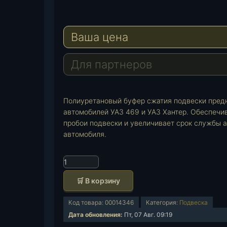
e
W
l
h
E
e
a
-
Ваша цена
g
t
M
r
s
a
a
A
i
Для партнеров
m
p
l
p
Полиуретановый буфер сжатия подвески предн
автомобилей УАЗ 469 и УАЗ Хантер. Обеспечи
пробои подвески и увеличивает срок службы 
автомобиля.
К
о
🛒 В корзину
л
и
Код товара:
00014346
Категория:
Подвеска
ч
Дата обновления:
Пт, 07 Авг. 09:19
е