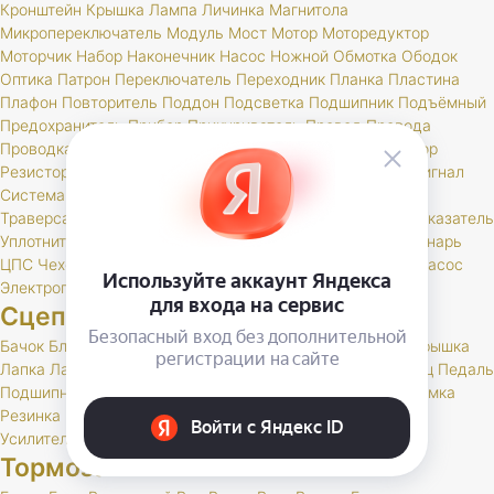
Кронштейн
Крышка
Лампа
Личинка
Магнитола
Микропереключатель
Модуль
Мост
Мотор
Моторедуктор
Моторчик
Набор
Наконечник
Насос
Ножной
Обмотка
Ободок
Оптика
Патрон
Переключатель
Переходник
Планка
Пластина
Плафон
Повторитель
Поддон
Подсветка
Подшипник
Подъёмный
Предохранитель
Прибор
Прикуриватель
Провод
Провода
Проводка
Проставка
Пульт
Пыльник
РК
Разъем
Регулятор
Резистор
Реле
Реостат
Решетка
Розетка
Рычаг
Свеча
Сигнал
Система
Скоба
Соединитель
Спидометр
Стартер
Стекло
Траверса
Трамблер
Транспондер
Трос
Трубка
Тумблер
Указатель
Уплотнитель
Установ
Устройство
Фара
Фароискатель
Фонарь
ЦПС
Чехол
Шкив
Щетка
Щеточный
Щиток
Электробензонасос
Электропривод
Якорь
Сцепление
Бачок
Блок
Вилка
Втулка
Диск
Картер
Корзина
Корпус
Крышка
Лапка
Лапки
Манжета
Муфта
Накладка
Опора
Ось
Палец
Педаль
Подшипник
Поршень
Пресс
Пружина
Пыльник
РК
Раб
Рамка
Резинка
Рычаг
Скоба
Сцепление
Толкатель
Трубка
Тяга
Усилитель
Цилиндр
Шаровая
Шланг
Шток
Тормоза