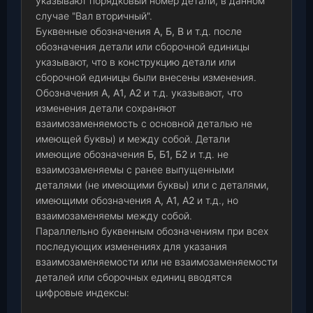
указывают порядковый номер детали, в данном
случае "Вал вторичный".
Буквенные обозначения
А, Б, В
и т.д. после
обозначения детали или сборочной единицы
указывают, что в конструкцию детали или
сборочной единицы были внесены изменения.
Обозначения
А, А1, А2
и т.д. указывают, что
изменения детали сохраняют
взаимозаменяемость с основной деталью не
имеющей буквы) и между собой. Детали
имеющие обозначения
Б, Б1, Б2
и т.д. не
взаимозаменяемы с ранее выпущенными
деталями (не имеющими буквы) или с деталями,
имеющими обозначения
А, А1, А2
и т.д., но
взаимозаменяемы между собой.
Параллельно буквенным обозначениям при всех
последующих изменениях для указания
взаимозаменяемости или не взаимозаменяемости
деталей или сборочных единиц вводятся
цифровые индексы: