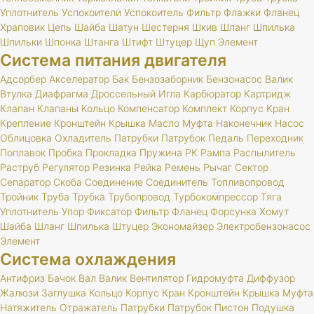
Уплотнитель
Успокоители
Успокоитель
Фильтр
Флажки
Фланец
Храповик
Цепь
Шайба
Шатун
Шестерня
Шкив
Шланг
Шпилька
Шпильки
Шпонка
Штанга
Штифт
Штуцер
Щуп
Элемент
Система питания двигателя
Адсорбер
Акселератор
Бак
Бензозаборник
Бензонасос
Валик
Втулка
Диафрагма
Дроссельный
Игла
Карбюратор
Картридж
Клапан
Клапаны
Кольцо
Компенсатор
Комплект
Корпус
Кран
Крепление
Кронштейн
Крышка
Масло
Муфта
Наконечник
Насос
Облицовка
Охладитель
Патрубки
Патрубок
Педаль
Переходник
Поплавок
Пробка
Прокладка
Пружина
РК
Рампа
Распылитель
Раструб
Регулятор
Резинка
Рейка
Ремень
Рычаг
Сектор
Сепаратор
Скоба
Соединение
Соединитель
Топливопровод
Тройник
Труба
Трубка
Трубопровод
Турбокомпрессор
Тяга
Уплотнитель
Упор
Фиксатор
Фильтр
Фланец
Форсунка
Хомут
Шайба
Шланг
Шпилька
Штуцер
Экономайзер
Электробензонасос
Элемент
Система охлаждения
Антифриз
Бачок
Вал
Валик
Вентилятор
Гидромуфта
Диффузор
Жалюзи
Заглушка
Кольцо
Корпус
Кран
Кронштейн
Крышка
Муфта
Натяжитель
Отражатель
Патрубки
Патрубок
Пистон
Подушка