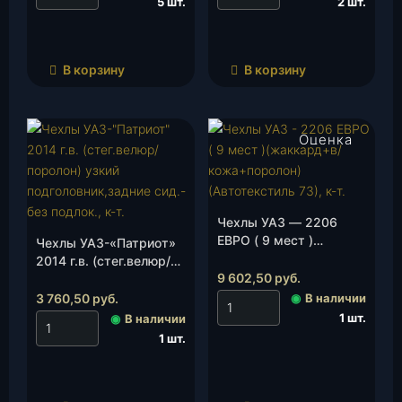
5 шт.
2 шт.
В корзину
В корзину
Оценка
4.00
из 5
Чехлы УАЗ — 2206
ЕВРО ( 9 мест )
Чехлы УАЗ-«Патриот»
(жаккард+в/
2014 г.в. (стег.велюр/
кожа+поролон)
9 602,50
руб.
поролон) узкий
(Автотекстиль 73), к-т.
подголовник,задние
3 760,50
руб.
◉
В наличии
сид.-без подлок., к-т.
1 шт.
◉
В наличии
1 шт.