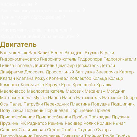
Колеса и шины
Система выпуска отработавших газов
Тюнинг и доп. оборудование
Метизы
Инструменты, спец. литература
Средства индивидуальной защиты
Двигатель
Башмак
Блок
Вал
Валик
Венец
Вкладыш
Втулка
Втулки
Гидрокомпенсатор
Гидронатяжитель
Гидроопора
Гидротолкатели
Гильза
Головка
Двигатель
Демпфер
Держатель
Детали
Диафрагма
Дроссель
Дроссельный
Заглушка
Звездочка
Картер
Клапан
Клапана
Кожух
Коленвал
Коллектор
Кольца
Кольцо
Комплект
Коромысло
Корпус
Кран
Кронштейн
Крышка
Маслонасос
Маслоотражатель
Маховик
Механизм
Молдинг
Моторкомплект
Муфта
Набор
Насос
Натяжитель
Натяжное
Опора
Ось
Палец
Патрубки
Переходник
Пластина
Подушка
Подшипник
Полушайба
Поршень
Поршневая
Поршневые
Привод
Приспособление
Приспособления
Пробка
Прокладка
Пружина
Пружины
РК
Радиатор
Ремень
Ресивер
Ролик
Ролики
Рычаг
Сальник
Сальниковая
Седло
Стойка
Ступица
Сухарь
Теплообменник
Термоклапан
Толкатели
Тройник
Труба
Трубка