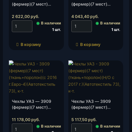
(фермер)(7 мест)
(фермер)(7 мест)
(стег.велюр)(с 2016 г.)
(ткань) с/образца
(Автотекстиль 73), к-т.
(Автотекстиль 73), к-т.
2 622,00
руб.
4 043,40
руб.
◉
В наличии
◉
В наличии
1 шт.
1 шт.
В корзину
В корзину
Чехлы УАЗ — 3909
Чехлы УАЗ — 3909
(фермер)(7 мест)
(фермер)(7 мест)
(жаккард+поролон)(с
(ткань+поролон)(Н/О с
2016 г.Евро-4)
2017 г.)(Автотекстиль
11 178,00
руб.
5 117,50
руб.
(Автотекстиль 73), к-т.
73), к-т.
◉
В наличии
◉
В наличии