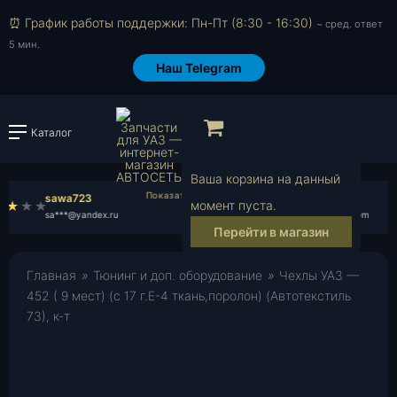
⏰ График работы поддержки: Пн-Пт (8:30 - 16:30)
~ сред. ответ
5 мин.
Наш Telegram
Просмотр корзи
Каталог
Войти или зарегистрировать
Ваша корзина на данный
sawa723
Олег А.
момент пуста.
sa***@yandex.ru
ol***@yahoo.com
Перейти в магазин
Главная
»
Тюнинг и доп. оборудование
»
Чехлы УАЗ —
452 ( 9 мест) (с 17 г.Е-4 ткань,поролон) (Автотекстиль
73), к-т