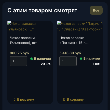
С этим товаром смотрят
Все
Чехол запаски
Чехол запаски
(Ульяновск), шт.
«Патриот» 15 г.
(пластик.)
«Авантюрин», шт.
960,25
руб.
5 418,80
руб.
◉
В наличии
◉
В наличии
20 шт.
1 шт.
В корзину
В корзину