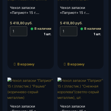
Чехол запаски
Чехол запаски
«Патриот» 15 г.
«Патриот» 15 г.
(пластик.)
(пластик.)
«Каштан»(коричневый
«Океан»(темно-синий),
5 418,80
руб.
5 418,80
руб.
металлик), шт.
шт.
◉
В наличии
◉
В наличии
1 шт.
1 шт.
В корзину
В корзину
Чехол запаски
Чехол запаски