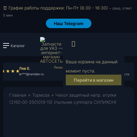
⏰ График работы поддержки: Пн-Пт (8:30 - 16:30)
~ сред. ответ
5 мин.
Наш Telegram
Просмотр корзи
Каталог
Войти или зарегистрировать
Ваша корзина на данный
Лев Е.
Лука Т.
момент пуста.
le***@rambler.ru
lu***@yandex.ru
Перейти в магазин
Главная
»
Тормоза
»
Чехол защитный напр. втулки
(3160-00-3501019-10) (пыльник суппорта СИЛИКОН)