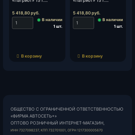
«Патриот» 15 г.
«Патриот» 15 г.
(пластик.)
(пластик.) «Снежная
«Рашма»(коричнево-
королева»(светло-
5 418,80
руб.
5 418,80
руб.
серый металлик), шт.
серый металлик), шт.
◉
В наличии
◉
В наличии
1 шт.
1 шт.
В корзину
В корзину
ОБЩЕСТВО С ОГРАНИЧЕННОЙ ОТВЕТСТВЕННОСТЬЮ
«ФИРМА АВТОСЕТЬ+»
ОПТОВО РОЗНИЧНЫЙ ИНТЕРНЕТ-МАГАЗИН,
ИНН 7327098237, КПП 732701001, ОГРН 1217300005670