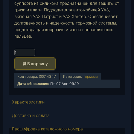
суппорта из силикона предназначен для защиты от
грязи и влаги. Подходит для автомобилей УАЗ,
включая УАЗ Патриот и УАЗ Хантер. Обеспечивает
долговечность и надежность тормозной системы,
предотвращая коррозию и износ направляющих
пальцев.
К
о
🛒 В корзину
л
и
Код товара:
00014347
Категория:
Тормоза
ч
Дата обновления:
Пт, 07 Авг. 09:19
е
с
т
Характеристики
в
о
Доставка и оплата
т
о
Расшифровка каталожного номера