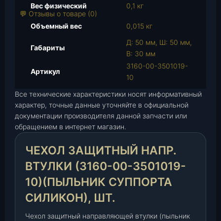
в
Вес физический
0,1 кг
а
💬 Отзывы о товаре (0)
р
Объемный вес
0,015 кг
а
Д: 50 мм, Ш: 50 мм,
Ч
Габариты
В: 30 мм
е
3160-00-3501019-
х
Артикул
10
о
л
Все технические характеристики носят информативный
з
характер, точные данные уточняйте в официальной
а
документации производителя данной запчасти или
щ
обращением в интернет магазин.
и
ЧЕХОЛ ЗАЩИТНЫЙ НАПР.
т
н
ВТУЛКИ (3160-00-3501019-
ы
10)(ПЫЛЬНИК СУППОРТА
й
н
СИЛИКОН), ШТ.
а
Чехол защитный направляющей втулки (пыльник
п