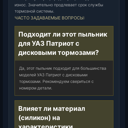
п
износ. Значительно продлевает срок службы
о
тормозной системы.
р
ЧАСТО ЗАДАВАЕМЫЕ ВОПРОСЫ:
т
а
Подходит ли этот пыльник
С
для УАЗ Патриот с
И
Л
дисковыми тормозами?
И
К
Да, этот пыльник подходит для большинства
О
моделей УАЗ Патриот с дисковыми
Н
тормозами. Рекомендуем свериться с
)
номером детали.
,
ш
т
Влияет ли материал
.
(силикон) на
характеристики