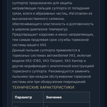
суппорта) предназначен для защиты
р
направляющих пальцев суппорта от попадания
.
грязи, влаги и абразивных частиц. Изготовлен из
в
высококачественного силикона,
т
обеспечивающего эластичность и долговечность
у
в широком диапазоне температур.
л
Предотвращает коррозию и износ направляющих,
к
тем самым продлевая срок службы тормозной
и
системы вашего УАЗ.
(
Данный пыльник суппорта применяется в
3
тормозных системах автомобилей УАЗ, включая
1
модели УАЗ-3160, УАЗ Патриот, УАЗ Хантер и
6
другие модификации с аналогичной конструкцией
0
тормозного суппорта. Рекомендуется заменять
-
пыльники при каждом обслуживании тормозной
0
системы или при обнаружении повреждений.
0
ТЕХНИЧЕСКИЕ ХАРАКТЕРИСТИКИ:
-
3
Параметр
Значение
5