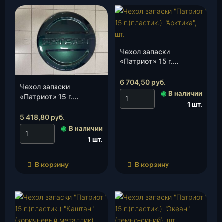
Чехол запаски
«Патриот» 15 г.
(пластик.) «Арктика»,
шт.
6 704,50
руб.
Чехол запаски
◉
В наличии
«Патриот» 15 г.
1 шт.
(пластик.) «Амулет»,
шт.
5 418,80
руб.
◉
В наличии
1 шт.
В корзину
В корзину