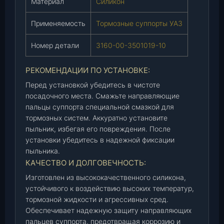
Материал
Силикон
0
1
Применяемость
Тормозные суппорты УАЗ
0
1
Номер детали
3160-00-3501019-10
9
-
РЕКОМЕНДАЦИИ ПО УСТАНОВКЕ:
1
0
Перед установкой убедитесь в чистоте
)
посадочного места. Смажьте направляющие
(
пальцы суппорта специальной смазкой для
п
тормозных систем. Аккуратно установите
ы
пыльник, избегая его повреждения. После
л
установки убедитесь в надежной фиксации
пыльника.
ь
КАЧЕСТВО И ДОЛГОВЕЧНОСТЬ:
н
и
Изготовлен из высококачественного силикона,
к
устойчивого к воздействию высоких температур,
с
тормозной жидкости и агрессивных сред.
у
Обеспечивает надежную защиту направляющих
п
пальцев суппорта, предотвращая коррозию и