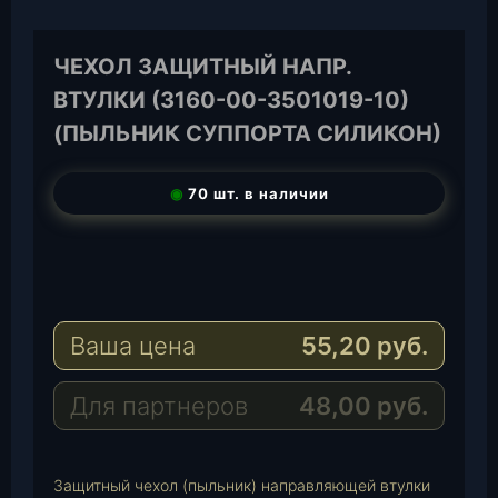
ЧЕХОЛ ЗАЩИТНЫЙ НАПР.
ВТУЛКИ (3160-00-3501019-10)
(ПЫЛЬНИК СУППОРТА СИЛИКОН)
◉
70 шт. в наличии
T
e
W
l
h
E
e
a
-
Ваша цена
55,20
руб.
g
t
M
r
s
a
a
A
i
Для партнеров
48,00
руб.
m
p
l
p
Защитный чехол (пыльник) направляющей втулки