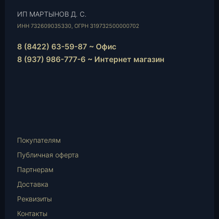
ИП МАРТЫНОВ Д. С.
ИНН 732609035330, ОГРН 319732500000702
8 (8422) 63-59-87 ~ Офис
8 (937) 986-777-6 ~ Интернет магазин
Instagram
vk.com
Telegram
WhatsApp
E-
Mail
Покупателям
Публичная оферта
Партнерам
Доставка
Реквизиты
Контакты