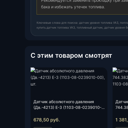
Рекомендуется заменить прокладку при зам
бака и избежать утечек топлива.
Ключевые слова для поиска: датчик уровня топлива УАЗ, поплав
купить датчик топлива УАЗ, топливный датчик, датчик уровня б
С этим товаром смотрят
Датчик абсолютного давления
Датчи
(Дв.-4213) Е-3 (1103-08-0239010-
744.3
00), шт.
(анал
(Калуг
678,50
руб.
1 381