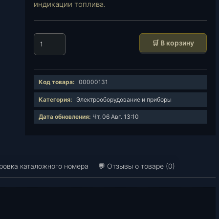
индикации топлива.
К
🛒 В корзину
о
л
и
Код товара:
00000131
ч
е
Категория:
Электрооборудование и приборы
с
Дата обновления:
Чт, 06 Авг. 13:10
т
в
о
т
о
овка каталожного номера
💬 Отзывы о товаре (0)
в
а
р
а
Д