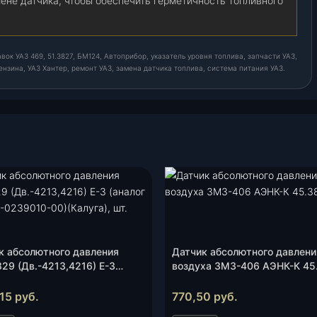
ене датчика, чтобы обеспечить герметичность топливного
ок УАЗ 469, 51.3827, БМ124, Автоприбор, указатель уровня топлива, запчасти УАЗ,
ензина, УАЗ Хантер, ремонт УАЗ, замена датчика топлива, система питания УАЗ.
к абсолютного давления
Датчик абсолютного давлени
829 (Дв.-4213,4216) Е-3
воздуха ЗМЗ-406 АЭНК-К 45
ог 1103-08-0239010-00)
шт.
а), шт.
,15
руб.
770,50
руб.