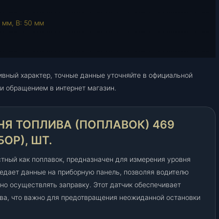
а
т
 мм, В: 50 мм
ч
и
к
у
ивный характер, точные данные уточняйте в официальной
к
и обращением в интернет магазин.
а
з
а
НЯ ТОПЛИВА (ПОПЛАВОК) 469
т
е
БОР), ШТ.
л
я
стный как поплавок, предназначен для измерения уровня
у
редает данные на приборную панель, позволяя водителю
р
но осуществлять заправку. Этот датчик обеспечивает
о
ва, что важно для предотвращения неожиданной остановки
в
н