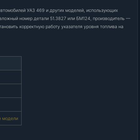
я
автомобилей УАЗ 469 и других моделей, использующих
т
о
аложный номер детали 51.3827 или БМ124, производитель —
п
тановить корректную работу указателя уровня топлива на
л
и
в
а
(
п
о
п
л
а
в
о
е модели
к
)
4