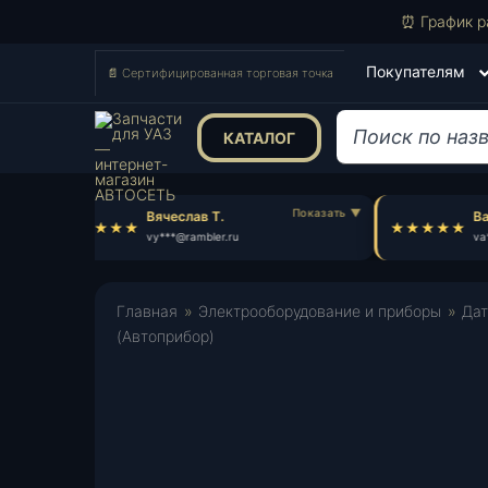
⏰ График р
Покупателям
📄 Сертифицированная торговая точка
КАТАЛОГ
Поиск
товаров
Вячеслав Т.
Вал
vy***@rambler.ru
va*
Главная
»
Электрооборудование и приборы
»
Дат
(Автоприбор)