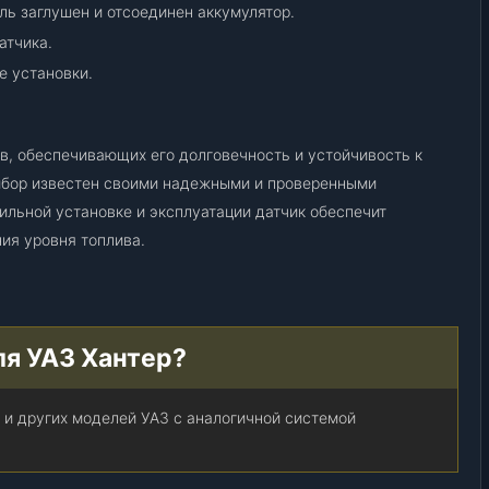
6
ль заглушен и отсоединен аккумулятор.
9
атчика.
(
е установки.
5
1
.
3
ов, обеспечивающих его долговечность и устойчивость к
8
ибор известен своими надежными и проверенными
2
ильной установке и эксплуатации датчик обеспечит
7
ия уровня топлива.
/
Б
М
1
ля УАЗ Хантер?
2
4
)
 и других моделей УАЗ с аналогичной системой
(
А
в