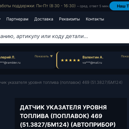
аботы поддержки: Пн-Пт (8:30 - 16:30)
Наш T
~ сред. ответ 5 мин.
Партнерам
Доставка
Реквизиты
Контакты
ерий Л.
Валентин А.
**@rambler.ru
va***@mail.ru
чик указателя уровня топлива (поплавок) 469 (51.3827/БМ124)
ДАТЧИК УКАЗАТЕЛЯ УРОВНЯ
ТОПЛИВА (ПОПЛАВОК) 469
(51.3827/БМ124) (АВТОПРИБОР)