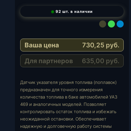
◉
92 шт. в наличии
E
W
T
-
h
e
M
a
l
Ваша цена
730,25
руб.
a
t
e
i
s
g
l
A
r
Для партнеров
635,00
руб.
p
a
p
m
Датчик указателя уровня топлива (поплавок)
предназначен для точного измерения
количества топлива в баке автомобилей УАЗ
469 и аналогичных моделей. Позволяет
контролировать остаток топлива и избежать
неожиданной остановки. Обеспечивает
надежную и долговечную работу системы