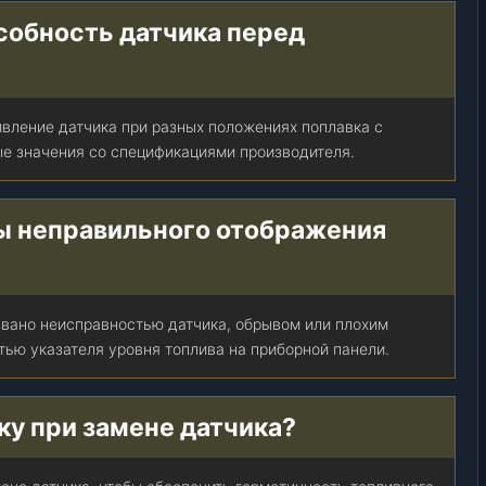
т
собность датчика перед
о
п
р
и
вление датчика при разных положениях поплавка с
б
е значения со спецификациями производителя.
о
р
)
ы неправильного отображения
,
ш
т
.
вано неисправностью датчика, обрывом или плохим
тью указателя уровня топлива на приборной панели.
ку при замене датчика?