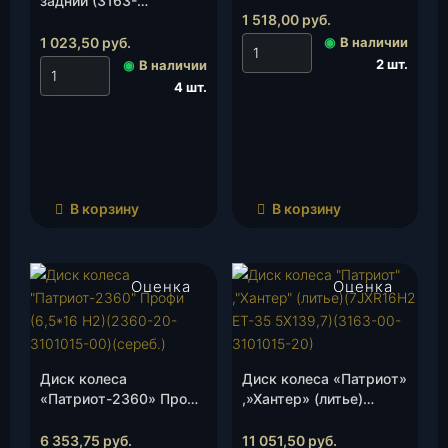
задний (3163-
1 518,00
руб.
3508032), шт.
1 023,50
руб.
◉
В наличии
2 шт.
◉
В наличии
4 шт.
В корзину
В корзину
Оценка
Оценка
5.00
из 5
4.00
из 5
Диск колеса
Диск колеса «Патриот»
«Патриот-2360» Профи
,»Хантер» (литье)
(6,5*16 Н2)(2360-20-
(7JXR16Н2 ЕТ-35
3101015-00)(сереб.),
5Х139,7)(3163-00-
6 353,75
руб.
11 051,50
руб.