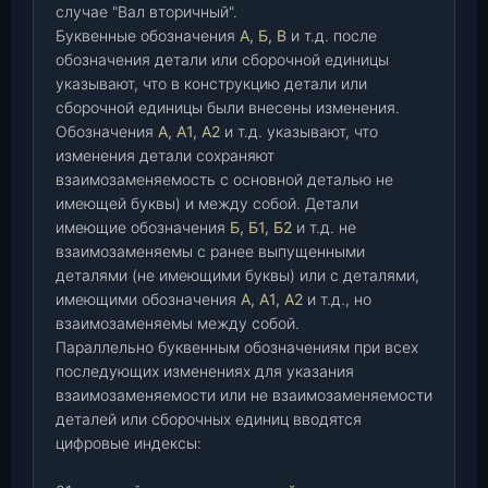
случае "Вал вторичный".
Буквенные обозначения
А, Б, В
и т.д. после
обозначения детали или сборочной единицы
указывают, что в конструкцию детали или
сборочной единицы были внесены изменения.
Обозначения
А, А1, А2
и т.д. указывают, что
изменения детали сохраняют
взаимозаменяемость с основной деталью не
имеющей буквы) и между собой. Детали
имеющие обозначения
Б, Б1, Б2
и т.д. не
взаимозаменяемы с ранее выпущенными
деталями (не имеющими буквы) или с деталями,
имеющими обозначения
А, А1, А2
и т.д., но
взаимозаменяемы между собой.
Параллельно буквенным обозначениям при всех
последующих изменениях для указания
взаимозаменяемости или не взаимозаменяемости
деталей или сборочных единиц вводятся
цифровые индексы: