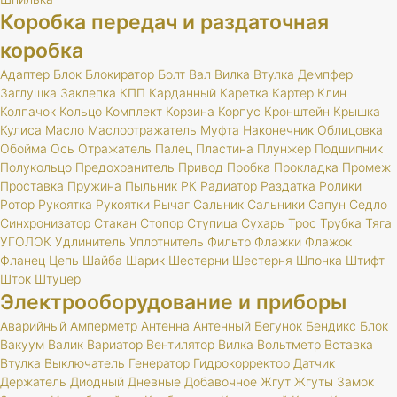
Коробка передач и раздаточная
коробка
Адаптер
Блок
Блокиратор
Болт
Вал
Вилка
Втулка
Демпфер
Заглушка
Заклепка
КПП
Карданный
Каретка
Картер
Клин
Колпачок
Кольцо
Комплект
Корзина
Корпус
Кронштейн
Крышка
Кулиса
Масло
Маслоотражатель
Муфта
Наконечник
Облицовка
Обойма
Ось
Отражатель
Палец
Пластина
Плунжер
Подшипник
Полукольцо
Предохранитель
Привод
Пробка
Прокладка
Промеж
Проставка
Пружина
Пыльник
РК
Радиатор
Раздатка
Ролики
Ротор
Рукоятка
Рукоятки
Рычаг
Сальник
Сальники
Сапун
Седло
Синхронизатор
Стакан
Стопор
Ступица
Сухарь
Трос
Трубка
Тяга
УГОЛОК
Удлинитель
Уплотнитель
Фильтр
Флажки
Флажок
Фланец
Цепь
Шайба
Шарик
Шестерни
Шестерня
Шпонка
Штифт
Шток
Штуцер
Электрооборудование и приборы
Аварийный
Амперметр
Антенна
Антенный
Бегунок
Бендикс
Блок
Вакуум
Валик
Вариатор
Вентилятор
Вилка
Вольтметр
Вставка
Втулка
Выключатель
Генератор
Гидрокорректор
Датчик
Держатель
Диодный
Дневные
Добавочное
Жгут
Жгуты
Замок