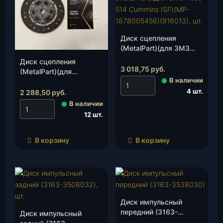
Диск сцепления
(MetalPart)(для ЗМЗ
409, 514 Cummins ISF)
Диск сцепления
(MP-1878005456)
3 018,75
руб.
(MetalPart)(для
(916013), шт.
◉
В наличии
УМЗ-4213, 4216/
4 шт.
ЗМЗ-409, 514)(409-
2 288,50
руб.
1601130)(916010), шт.
◉
В наличии
12 шт.
В корзину
В корзину
Диск импульсный
передний (3163-
Диск импульсный
3538030), шт.