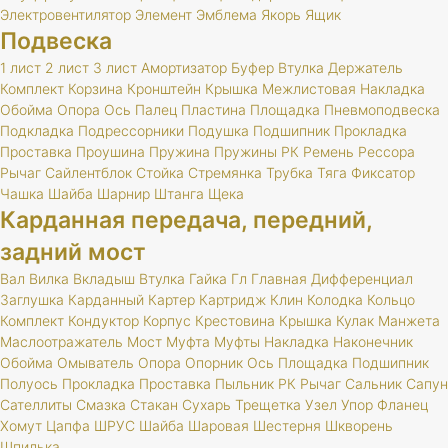
Электровентилятор
Элемент
Эмблема
Якорь
Ящик
Подвеска
1 лист
2 лист
3 лист
Амортизатор
Буфер
Втулка
Держатель
Комплект
Корзина
Кронштейн
Крышка
Межлистовая
Накладка
Обойма
Опора
Ось
Палец
Пластина
Площадка
Пневмоподвеска
Подкладка
Подрессорники
Подушка
Подшипник
Прокладка
Проставка
Проушина
Пружина
Пружины
РК
Ремень
Рессора
Рычаг
Сайлентблок
Стойка
Стремянка
Трубка
Тяга
Фиксатор
Чашка
Шайба
Шарнир
Штанга
Щека
Карданная передача, передний,
задний мост
Вал
Вилка
Вкладыш
Втулка
Гайка
Гл
Главная
Дифференциал
Заглушка
Карданный
Картер
Картридж
Клин
Колодка
Кольцо
Комплект
Кондуктор
Корпус
Крестовина
Крышка
Кулак
Манжета
Маслоотражатель
Мост
Муфта
Муфты
Накладка
Наконечник
Обойма
Омыватель
Опора
Опорник
Ось
Площадка
Подшипник
Полуось
Прокладка
Проставка
Пыльник
РК
Рычаг
Сальник
Сапун
Сателлиты
Смазка
Стакан
Сухарь
Трещетка
Узел
Упор
Фланец
Хомут
Цапфа
ШРУС
Шайба
Шаровая
Шестерня
Шкворень
Шпилька