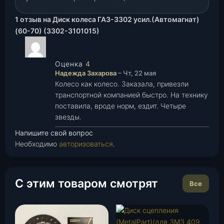
1 отзыв на
Диск колеса ГАЗ-3302 усил.(Автомагнат)
(60-70) (3302-3101015)
Оценка
4
из 5
Надежда Захарова
–
Чт, 22 мая
Колесо как колесо. Заказала, привезли
транспортной компанией быстро. На технику
поставила, вроде норм, ездит. Четыре
звезды.
Напишите свой вопрос
Необходимо
авторизоваться
.
С этим товаром смотрят
Все