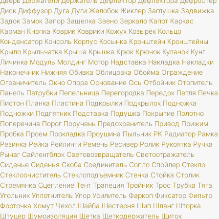
Дверь
Держатели
Держатель
Дефлектор
Дефлектора
Дефростер
Диск
Диффузор
Дуга
Дуги
Желобок
Жиклер
Заглушка
Задвижка
Задок
Замок
Запор
Защелка
Звено
Зеркало
Капот
Каркас
Карман
Кнопка
Коврик
Коврики
Кожух
Козырёк
Кольцо
Конденсатор
Консоль
Корпус
Косынка
Кронштейн
Кронштейны
Крыло
Крыльчатка
Крыша
Крышка
Крюк
Крючок
Кулачок
Кунг
Личинка
Модуль
Молдинг
Мотор
Надставка
Накладка
Накладки
Наконечник
Нижняя
Обивка
Облицовка
Обойма
Ограждение
Ограничитель
Окно
Опора
Основание
Ось
Отбойник
Отопитель
Панель
Патрубки
Пепельница
Перегородка
Передок
Петля
Печка
Пистон
Планка
Пластина
Подкрылки
Подкрылок
Подножка
Подножки
Подпятник
Подставка
Подушка
Покрытие
Полотно
Поперечина
Порог
Поручень
Предохранитель
Привод
Прижим
Пробка
Проем
Прокладка
Проушина
Пыльник
РК
Радиатор
Рамка
Резинка
Рейка
Рейлинги
Ремень
Ресивер
Ролик
Рукоятка
Ручка
Рычаг
Сайлентблок
Световозвращатель
Светоотражатель
Сиденье
Сиденья
Скоба
Соединитель
Сопло
Спойлер
Стекло
Стеклоочиститель
Стеклоподъемник
Стенка
Стойка
Столик
Стремянка
Сцепление
Тент
Трапеция
Тройник
Трос
Трубка
Тяга
Угольник
Уплотнитель
Упор
Усилитель
Фаркоп
Фиксатор
Фильтр
Форточка
Хомут
Чехол
Шайба
Шестерня
Шип
Шланг
Шторка
Штуцер
Шумоизоляция
Щетка
Щеткодержатель
Щиток