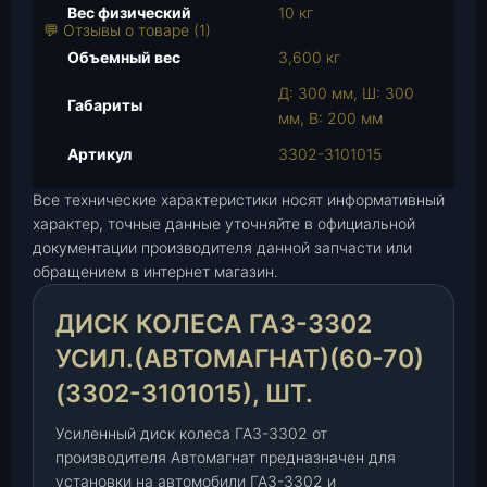
в
Вес физический
10 кг
а
💬 Отзывы о товаре (1)
р
Объемный вес
3,600 кг
а
Д: 300 мм, Ш: 300
Д
Габариты
мм, В: 200 мм
и
с
Артикул
3302-3101015
к
Все технические характеристики носят информативный
к
характер, точные данные уточняйте в официальной
о
документации производителя данной запчасти или
л
обращением в интернет магазин.
е
с
ДИСК КОЛЕСА ГАЗ-3302
а
Г
УСИЛ.(АВТОМАГНАТ)(60-70)
А
(3302-3101015), ШТ.
З
-
Усиленный диск колеса ГАЗ-3302 от
3
производителя Автомагнат предназначен для
3
установки на автомобили ГАЗ-3302 и