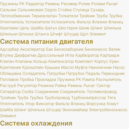
Пружины
РК
Радиатор
Ремень
Ресивер
Ролик
Ролики
Рычаг
Сальник
Сальниковая
Седло
Стойка
Ступица
Сухарь
Теплообменник
Термоклапан
Толкатели
Тройник
Труба
Трубка
Уплотнитель
Успокоители
Успокоитель
Фильтр
Флажки
Фланец
Храповик
Цепь
Шайба
Шатун
Шестерня
Шкив
Шланг
Шпилька
Шпильки
Шпонка
Штанга
Штифт
Штуцер
Щуп
Элемент
Система питания двигателя
Адсорбер
Акселератор
Бак
Бензозаборник
Бензонасос
Валик
Втулка
Диафрагма
Дроссельный
Игла
Карбюратор
Картридж
Клапан
Клапаны
Кольцо
Компенсатор
Комплект
Корпус
Кран
Крепление
Кронштейн
Крышка
Масло
Муфта
Наконечник
Насос
Облицовка
Охладитель
Патрубки
Патрубок
Педаль
Переходник
Поплавок
Пробка
Прокладка
Пружина
РК
Рампа
Распылитель
Раструб
Регулятор
Резинка
Рейка
Ремень
Рычаг
Сектор
Сепаратор
Скоба
Соединение
Соединитель
Топливопровод
Тройник
Труба
Трубка
Трубопровод
Турбокомпрессор
Тяга
Уплотнитель
Упор
Фиксатор
Фильтр
Фланец
Форсунка
Хомут
Шайба
Шланг
Шпилька
Штуцер
Экономайзер
Электробензонасос
Элемент
Система охлаждения