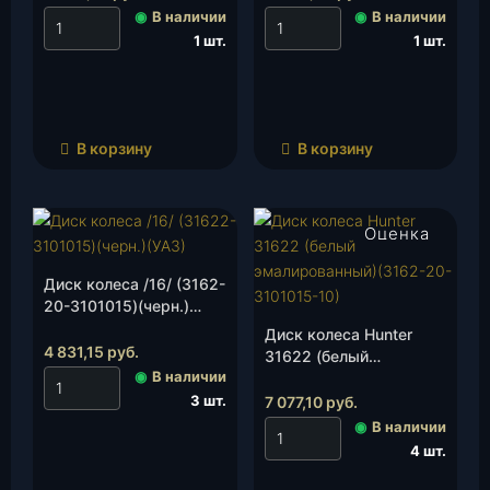
шт.
3101015-10), шт.
◉
В наличии
◉
В наличии
1 шт.
1 шт.
В корзину
В корзину
Оценка
4.00
из 5
Диск колеса /16/ (3162-
20-3101015)(черн.)
(УАЗ), шт.
Диск колеса Hunter
4 831,15
руб.
31622 (белый
◉
В наличии
эмалированный)(3162-
20-3101015-10/14), шт.
3 шт.
7 077,10
руб.
◉
В наличии
4 шт.