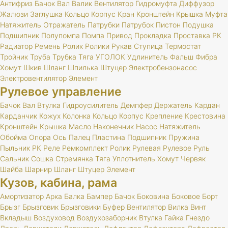
Антифриз
Бачок
Вал
Валик
Вентилятор
Гидромуфта
Диффузор
Жалюзи
Заглушка
Кольцо
Корпус
Кран
Кронштейн
Крышка
Муфта
Натяжитель
Отражатель
Патрубки
Патрубок
Пистон
Подушка
Подшипник
Полупомпа
Помпа
Привод
Прокладка
Проставка
РК
Радиатор
Ремень
Ролик
Ролики
Рукав
Ступица
Термостат
Тройник
Труба
Трубка
Тяга
УГОЛОК
Удлинитель
Фальш
Фибра
Хомут
Шкив
Шланг
Шпилька
Штуцер
Электробензонасос
Электровентилятор
Элемент
Рулевое управление
Бачок
Вал
Втулка
Гидроусилитель
Демпфер
Держатель
Кардан
Карданчик
Кожух
Колонка
Кольцо
Корпус
Крепление
Крестовина
Кронштейн
Крышка
Масло
Наконечник
Насос
Натяжитель
Обойма
Опора
Ось
Палец
Пластина
Подшипник
Пружина
Пыльник
РК
Реле
Ремкомплект
Ролик
Рулевая
Рулевое
Руль
Сальник
Сошка
Стремянка
Тяга
Уплотнитель
Хомут
Червяк
Шайба
Шарнир
Шланг
Штуцер
Элемент
Кузов, кабина, рама
Амортизатор
Арка
Балка
Бампер
Бачок
Боковина
Боковое
Борт
Брызг
Брызговик
Брызговики
Буфер
Вентилятор
Вилка
Винт
Вкладыш
Воздуховод
Воздухозаборник
Втулка
Гайка
Гнездо