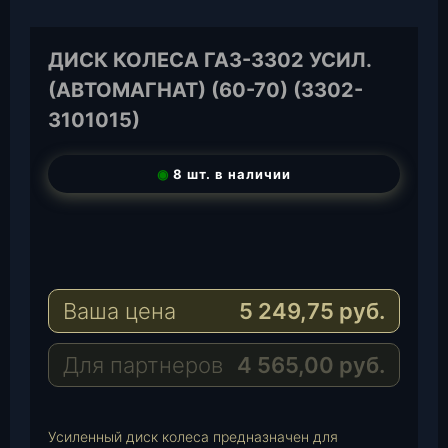
ДИСК КОЛЕСА ГАЗ-3302 УСИЛ.
(АВТОМАГНАТ) (60-70) (3302-
3101015)
◉
8 шт. в наличии
T
e
W
l
h
E
e
a
-
Ваша цена
5 249,75
руб.
g
t
M
r
s
a
a
A
i
Для партнеров
4 565,00
руб.
m
p
l
p
Усиленный диск колеса предназначен для