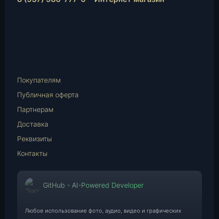
Instagram
vk.com
Telegram
WhatsApp
E-
Mail
Покупателям
Публичная оферта
Партнерам
Доставка
Реквизиты
Контакты
GitHub - AI-Powered Developer
Любое использование фото, аудио, видео и графических