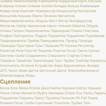
Зуммер
Иммобилайзер
Карбюратор
Карданный
Карта
Катушка
Клавиша
Клапан
Клемма
Кнопка
Колодка
Кольцо
Комбинация
Коммутатор
Комплект
Компрессор
Конденсатор
Контактная
Кронштейн
Крышка
Лампа
Личинка
Магнитола
Микропереключатель
Модуль
Мост
Мотор
Моторедуктор
Моторчик
Набор
Наконечник
Насос
Ножной
Обмотка
Ободок
Оптика
Патрон
Переключатель
Переходник
Планка
Пластина
Плафон
Повторитель
Поддон
Подсветка
Подшипник
Подъёмный
Предохранитель
Прибор
Прикуриватель
Провод
Провода
Проводка
Проставка
Пульт
Пыльник
РК
Разъем
Регулятор
Резистор
Реле
Реостат
Решетка
Розетка
Рычаг
Свеча
Сигнал
Система
Скоба
Соединитель
Спидометр
Стартер
Стекло
Траверса
Трамблер
Транспондер
Трос
Трубка
Тумблер
Указатель
Уплотнитель
Установ
Устройство
Фара
Фароискатель
Фонарь
ЦПС
Чехол
Шкив
Щетка
Щеточный
Щиток
Электробензонасос
Электропривод
Якорь
Сцепление
Бачок
Блок
Вилка
Втулка
Диск
Картер
Корзина
Корпус
Крышка
Лапка
Лапки
Манжета
Муфта
Накладка
Опора
Ось
Палец
Педаль
Подшипник
Поршень
Пресс
Пружина
Пыльник
РК
Раб
Рамка
Резинка
Рычаг
Скоба
Сцепление
Толкатель
Трубка
Тяга