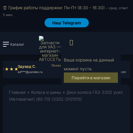
⏰ График работы поддержки: Пн-Пт (8:30 - 16:30)
~ сред. ответ
5 мин.
Наш Telegram
Просмотр корзи
Каталог
Войти или зарегистрировать
Ваша корзина на данный
Эдуард С.
Денис В.
момент пуста.
ed***@yandex.ru
de***@gmail.com
Перейти в магазин
Главная
»
Колеса и шины
»
Диск колеса ГАЗ-3302 усил.
(Автомагнат) (60-70) (3302-3101015)