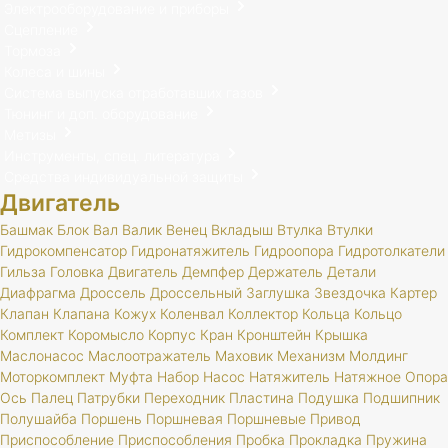
Электрооборудование и приборы
Сцепление
Тормоза
Колеса и шины
Система выпуска отработавших газов
Тюнинг и доп. оборудование
Метизы
Инструменты, спец. литература
Средства индивидуальной защиты
Двигатель
Башмак
Блок
Вал
Валик
Венец
Вкладыш
Втулка
Втулки
Гидрокомпенсатор
Гидронатяжитель
Гидроопора
Гидротолкатели
Гильза
Головка
Двигатель
Демпфер
Держатель
Детали
Диафрагма
Дроссель
Дроссельный
Заглушка
Звездочка
Картер
Клапан
Клапана
Кожух
Коленвал
Коллектор
Кольца
Кольцо
Комплект
Коромысло
Корпус
Кран
Кронштейн
Крышка
Маслонасос
Маслоотражатель
Маховик
Механизм
Молдинг
Моторкомплект
Муфта
Набор
Насос
Натяжитель
Натяжное
Опора
Ось
Палец
Патрубки
Переходник
Пластина
Подушка
Подшипник
Полушайба
Поршень
Поршневая
Поршневые
Привод
Приспособление
Приспособления
Пробка
Прокладка
Пружина