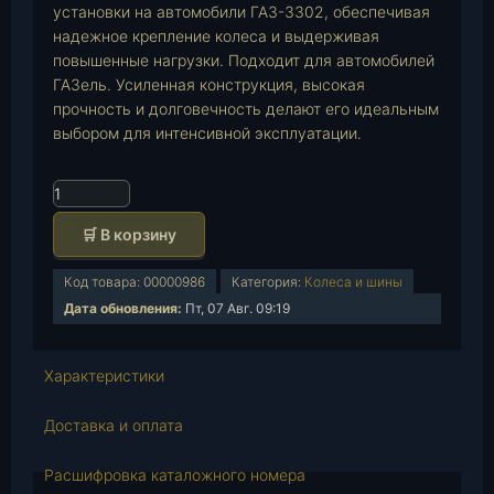
установки на автомобили ГАЗ-3302, обеспечивая
надежное крепление колеса и выдерживая
повышенные нагрузки. Подходит для автомобилей
ГАЗель. Усиленная конструкция, высокая
прочность и долговечность делают его идеальным
выбором для интенсивной эксплуатации.
К
о
🛒 В корзину
л
и
Код товара:
00000986
Категория:
Колеса и шины
ч
Дата обновления:
Пт, 07 Авг. 09:19
е
с
т
Характеристики
в
о
Доставка и оплата
т
о
Расшифровка каталожного номера