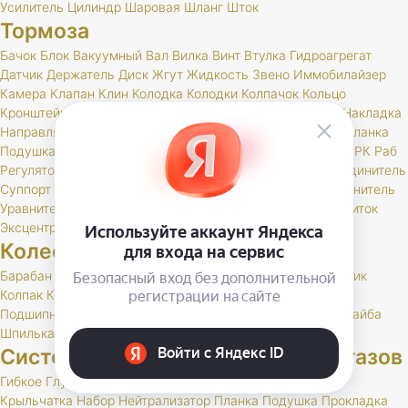
Усилитель
Цилиндр
Шаровая
Шланг
Шток
Тормоза
Бачок
Блок
Вакуумный
Вал
Вилка
Винт
Втулка
Гидроагрегат
Датчик
Держатель
Диск
Жгут
Жидкость
Звено
Иммобилайзер
Камера
Клапан
Клин
Колодка
Колодки
Колпачок
Кольцо
Кронштейн
Крышка
Манжета
Маслоотражатель
Муфта
Накладка
Направляющая
Обойма
Опора
Опорный
Паста
Педаль
Планка
Подушка
Поршень
Привод
Проставка
Пружина
Пыльник
РК
Раб
Регулятор
Резинка
Рычаг
Сектор
Сигнальное
Скоба
Соединитель
Суппорт
Тормоз
Тормоза
Тройник
Трос
Трубка
Тяга
Удлинитель
Уравнитель
Цилиндр
Чехол
Шайба
Шланг
Штуцер
Щит
Щиток
Эксцентрик
Колеса и шины
Барабан
Брызговик
Буфер
Гайка
Держатель
Диск
Золотник
Колпак
Колпачок
Кольцо
Кронштейн
Маслоотражатель
Подшипник
Прокладка
РК
Сальник
Стержень
Ступица
Шайба
Шпилька
Штуцер
Система выпуска отработавших газов
Гибкое
Глушитель
Клапан
Кольцо
Комплект
Кронштейн
Крыльчатка
Набор
Нейтрализатор
Планка
Подушка
Прокладка