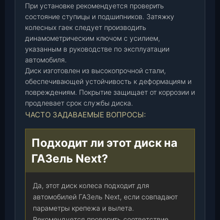
(
При установке рекомендуется проверить
6
состояние ступицы и подшипников. Затяжку
0
колесных гаек следует производить
-
динамометрическим ключом с усилием,
7
указанным в руководстве по эксплуатации
0
автомобиля.
)
Диск изготовлен из высокопрочной стали,
(
обеспечивающей устойчивость к деформациям и
3
повреждениям. Покрытие защищает от коррозии и
продлевает срок службы диска.
3
ЧАСТО ЗАДАВАЕМЫЕ ВОПРОСЫ:
0
2
-
Подходит ли этот диск на
3
ГАЗель Next?
1
0
1
Да, этот диск колеса подходит для
0
автомобилей ГАЗель Next, если совпадают
1
параметры крепежа и вылета.
5
Рекомендуется проверить соответствие