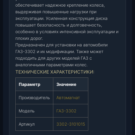
0
обеспечивает надежное крепление колеса,
2
выдерживая повышенные нагрузки при
у
эксплуатации. Усиленная конструкция диска
повышает безопасность и долговечность,
с
особенно в условиях интенсивной эксплуатации и
и
плохих дорог.
л
Предназначен для установки на автомобили
.
ГАЗ-3302 и их модификации. Также может
(
подходить для других моделей ГАЗ с
А
аналогичными параметрами колес.
в
ТЕХНИЧЕСКИЕ ХАРАКТЕРИСТИКИ:
т
о
Параметр
Значение
м
а
Производитель
Автомагнат
г
н
Модель
ГАЗ-3302
а
т
Артикул
3302-3101015
)