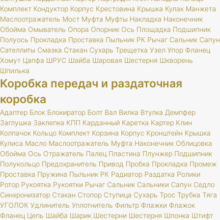
Комплект
Кондуктор
Корпус
Крестовина
Крышка
Кулак
Манжета
Маслоотражатель
Мост
Муфта
Муфты
Накладка
Наконечник
Обойма
Омыватель
Опора
Опорник
Ось
Площадка
Подшипник
Полуось
Прокладка
Проставка
Пыльник
РК
Рычаг
Сальник
Сапун
Сателлиты
Смазка
Стакан
Сухарь
Трещетка
Узел
Упор
Фланец
Хомут
Цапфа
ШРУС
Шайба
Шаровая
Шестерня
Шкворень
Шпилька
Коробка передач и раздаточная
коробка
Адаптер
Блок
Блокиратор
Болт
Вал
Вилка
Втулка
Демпфер
Заглушка
Заклепка
КПП
Карданный
Каретка
Картер
Клин
Колпачок
Кольцо
Комплект
Корзина
Корпус
Кронштейн
Крышка
Кулиса
Масло
Маслоотражатель
Муфта
Наконечник
Облицовка
Обойма
Ось
Отражатель
Палец
Пластина
Плунжер
Подшипник
Полукольцо
Предохранитель
Привод
Пробка
Прокладка
Промеж
Проставка
Пружина
Пыльник
РК
Радиатор
Раздатка
Ролики
Ротор
Рукоятка
Рукоятки
Рычаг
Сальник
Сальники
Сапун
Седло
Синхронизатор
Стакан
Стопор
Ступица
Сухарь
Трос
Трубка
Тяга
УГОЛОК
Удлинитель
Уплотнитель
Фильтр
Флажки
Флажок
Фланец
Цепь
Шайба
Шарик
Шестерни
Шестерня
Шпонка
Штифт