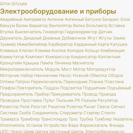
Шток
Штуцер
Электрооборудование и приборы
Аварийный
Амперметр
Антенна
Антенный
Бегунок
Бендикс
Блок
Вакуум
Валик
Вариатор
Вентилятор
Вилка
Вольтметр
Вставка
Втулка
Выключатель
Генератор
Гидрокорректор
Датчик
Держатель
Диодный
Дневные
Добавочное
Жгут
Жгуты
Замок
Зуммер
Иммобилайзер
Карбюратор
Карданный
Карта
Катушка
Клавиша
Клапан
Клемма
Кнопка
Колодка
Кольцо
Комбинация
Коммутатор
Комплект
Компрессор
Конденсатор
Контактная
Кронштейн
Крышка
Лампа
Личинка
Магнитола
Микропереключатель
Модуль
Мост
Мотор
Моторедуктор
Моторчик
Набор
Наконечник
Насос
Ножной
Обмотка
Ободок
Оптика
Патрон
Переключатель
Переходник
Планка
Пластина
Плафон
Повторитель
Поддон
Подсветка
Подшипник
Подъёмный
Предохранитель
Прибор
Прикуриватель
Провод
Провода
Проводка
Проставка
Пульт
Пыльник
РК
Разъем
Регулятор
Резистор
Реле
Реостат
Решетка
Розетка
Рычаг
Свеча
Сигнал
Система
Скоба
Соединитель
Спидометр
Стартер
Стекло
Траверса
Трамблер
Транспондер
Трос
Трубка
Тумблер
Указатель
Уплотнитель
Установ
Устройство
Фара
Фароискатель
Фонарь
ЦПС
Чехол
Шкив
Щетка
Щеточный
Щиток
Электробензонасос