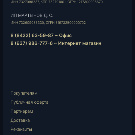
ИНН 7327098237, КПП 732701001, ОГРН 1217300005670
ИП МАРТЫНОВ Д. С.
ИНН 732609035330, ОГРН 319732500000702
8 (8422) 63-59-87 ~ Офис
8 (937) 986-777-6 ~ Интернет магазин
Instagram
vk.com
Telegram
WhatsApp
E-
Mail
Покупателям
Публичная оферта
Партнерам
Доставка
Реквизиты