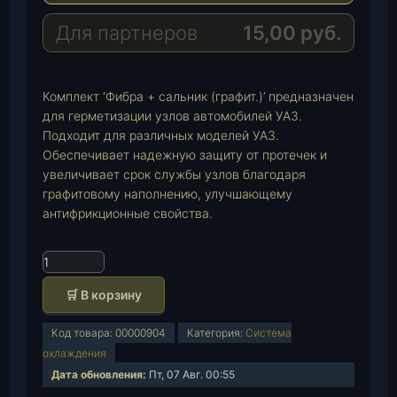
r
s
a
a
A
i
Для партнеров
15,00
руб.
m
p
l
p
Комплект ‘Фибра + сальник (графит.)’ предназначен
для герметизации узлов автомобилей УАЗ.
Подходит для различных моделей УАЗ.
Обеспечивает надежную защиту от протечек и
увеличивает срок службы узлов благодаря
графитовому наполнению, улучшающему
антифрикционные свойства.
К
о
🛒 В корзину
л
и
Код товара:
00000904
Категория:
Система
ч
охлаждения
е
Дата обновления:
Пт, 07 Авг. 00:55
с