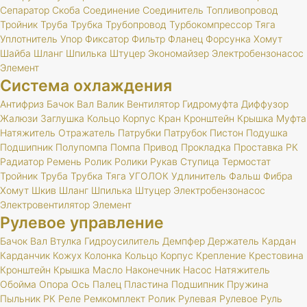
Сепаратор
Скоба
Соединение
Соединитель
Топливопровод
Тройник
Труба
Трубка
Трубопровод
Турбокомпрессор
Тяга
Уплотнитель
Упор
Фиксатор
Фильтр
Фланец
Форсунка
Хомут
Шайба
Шланг
Шпилька
Штуцер
Экономайзер
Электробензонасос
Элемент
Система охлаждения
Антифриз
Бачок
Вал
Валик
Вентилятор
Гидромуфта
Диффузор
Жалюзи
Заглушка
Кольцо
Корпус
Кран
Кронштейн
Крышка
Муфта
Натяжитель
Отражатель
Патрубки
Патрубок
Пистон
Подушка
Подшипник
Полупомпа
Помпа
Привод
Прокладка
Проставка
РК
Радиатор
Ремень
Ролик
Ролики
Рукав
Ступица
Термостат
Тройник
Труба
Трубка
Тяга
УГОЛОК
Удлинитель
Фальш
Фибра
Хомут
Шкив
Шланг
Шпилька
Штуцер
Электробензонасос
Электровентилятор
Элемент
Рулевое управление
Бачок
Вал
Втулка
Гидроусилитель
Демпфер
Держатель
Кардан
Карданчик
Кожух
Колонка
Кольцо
Корпус
Крепление
Крестовина
Кронштейн
Крышка
Масло
Наконечник
Насос
Натяжитель
Обойма
Опора
Ось
Палец
Пластина
Подшипник
Пружина
Пыльник
РК
Реле
Ремкомплект
Ролик
Рулевая
Рулевое
Руль