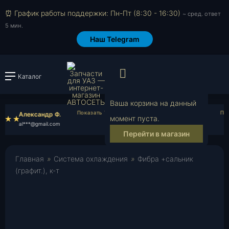
⏰ График работы поддержки: Пн-Пт (8:30 - 16:30)
~ сред. ответ
5 мин.
Наш Telegram
Просмотр корзи
Каталог
Войти или зарегистрировать
Ваша корзина на данный
Александр Ф.
Иван Б.
момент пуста.
al***@gmail.com
iv***@gmail.com
Перейти в магазин
Главная
»
Система охлаждения
»
Фибра +сальник
(графит.), к-т