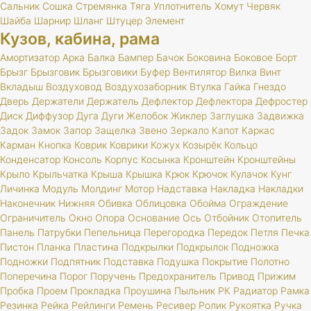
Сальник
Сошка
Стремянка
Тяга
Уплотнитель
Хомут
Червяк
Шайба
Шарнир
Шланг
Штуцер
Элемент
Кузов, кабина, рама
Амортизатор
Арка
Балка
Бампер
Бачок
Боковина
Боковое
Борт
Брызг
Брызговик
Брызговики
Буфер
Вентилятор
Вилка
Винт
Вкладыш
Воздуховод
Воздухозаборник
Втулка
Гайка
Гнездо
Дверь
Держатели
Держатель
Дефлектор
Дефлектора
Дефростер
Диск
Диффузор
Дуга
Дуги
Желобок
Жиклер
Заглушка
Задвижка
Задок
Замок
Запор
Защелка
Звено
Зеркало
Капот
Каркас
Карман
Кнопка
Коврик
Коврики
Кожух
Козырёк
Кольцо
Конденсатор
Консоль
Корпус
Косынка
Кронштейн
Кронштейны
Крыло
Крыльчатка
Крыша
Крышка
Крюк
Крючок
Кулачок
Кунг
Личинка
Модуль
Молдинг
Мотор
Надставка
Накладка
Накладки
Наконечник
Нижняя
Обивка
Облицовка
Обойма
Ограждение
Ограничитель
Окно
Опора
Основание
Ось
Отбойник
Отопитель
Панель
Патрубки
Пепельница
Перегородка
Передок
Петля
Печка
Пистон
Планка
Пластина
Подкрылки
Подкрылок
Подножка
Подножки
Подпятник
Подставка
Подушка
Покрытие
Полотно
Поперечина
Порог
Поручень
Предохранитель
Привод
Прижим
Пробка
Проем
Прокладка
Проушина
Пыльник
РК
Радиатор
Рамка
Резинка
Рейка
Рейлинги
Ремень
Ресивер
Ролик
Рукоятка
Ручка