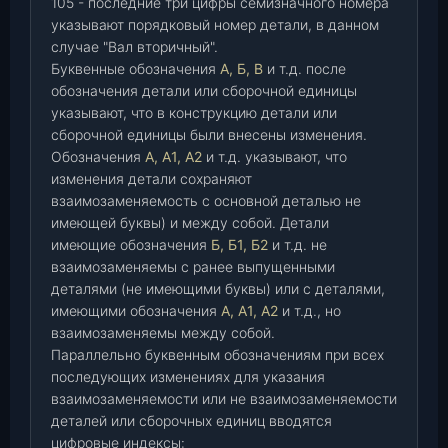
105 - последние три цифры семизначного номера
указывают порядковый номер детали, в данном
случае "Вал вторичный".
Буквенные обозначения
А, Б, В
и т.д. после
обозначения детали или сборочной единицы
указывают, что в конструкцию детали или
сборочной единицы были внесены изменения.
Обозначения
А, А1, А2
и т.д. указывают, что
изменения детали сохраняют
взаимозаменяемость с основной деталью не
имеющей буквы) и между собой. Детали
имеющие обозначения
Б, Б1, Б2
и т.д. не
взаимозаменяемы с ранее выпущенными
деталями (не имеющими буквы) или с деталями,
имеющими обозначения
А, А1, А2
и т.д., но
взаимозаменяемы между собой.
Параллельно буквенным обозначениям при всех
последующих изменениях для указания
взаимозаменяемости или не взаимозаменяемости
деталей или сборочных единиц вводятся
цифровые индексы: