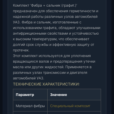
и
Комплект ‘Фибра + сальник (графит.)’
к
предназначен для обеспечения герметичности и
надежной работы различных узлов автомобилей
(
УАЗ. Фибра и сальник, изготовленные с
г
использованием графита, обладают улучшенными
р
антифрикционными свойствами и устойчивостью
а
к высоким температурам, что обеспечивает
ф
долгий срок службы и эффективную защиту от
и
протечек.
т
Этот комплект используется для уплотнения
.
вращающихся валов и предотвращения утечки
)
масла или других жидкостей. Применяется в
,
различных узлах трансмиссии и двигателя
к
автомобилей УАЗ.
-
ТЕХНИЧЕСКИЕ ХАРАКТЕРИСТИКИ:
т
.
Параметр
Значение
Материал фибры
Специальный композит