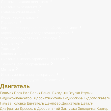
Система питания двигателя
Система охлаждения
Рулевое управление
Кузов, кабина, рама
Подвеска
Карданная передача, передний, задний мост
Коробка передач и раздаточная коробка
Электрооборудование и приборы
Сцепление
Тормоза
Колеса и шины
Система выпуска отработавших газов
Тюнинг и доп. оборудование
Метизы
Инструменты, спец. литература
Средства индивидуальной защиты
Двигатель
Башмак
Блок
Вал
Валик
Венец
Вкладыш
Втулка
Втулки
Гидрокомпенсатор
Гидронатяжитель
Гидроопора
Гидротолкатели
Гильза
Головка
Двигатель
Демпфер
Держатель
Детали
Диафрагма
Дроссель
Дроссельный
Заглушка
Звездочка
Картер