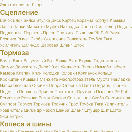
Электропривод
Якорь
Сцепление
Бачок
Блок
Вилка
Втулка
Диск
Картер
Корзина
Корпус
Крышка
Лапка
Лапки
Манжета
Муфта
Накладка
Опора
Ось
Палец
Педаль
Подшипник
Поршень
Пресс
Пружина
Пыльник
РК
Раб
Рамка
Резинка
Рычаг
Скоба
Сцепление
Толкатель
Трубка
Тяга
Усилитель
Цилиндр
Шаровая
Шланг
Шток
Тормоза
Бачок
Блок
Вакуумный
Вал
Вилка
Винт
Втулка
Гидроагрегат
Датчик
Держатель
Диск
Жгут
Жидкость
Звено
Иммобилайзер
Камера
Клапан
Клин
Колодка
Колодки
Колпачок
Кольцо
Кронштейн
Крышка
Манжета
Маслоотражатель
Муфта
Накладка
Направляющая
Обойма
Опора
Опорный
Паста
Педаль
Планка
Подушка
Поршень
Привод
Проставка
Пружина
Пыльник
РК
Раб
Регулятор
Резинка
Рычаг
Сектор
Сигнальное
Скоба
Соединитель
Суппорт
Тормоз
Тормоза
Тройник
Трос
Трубка
Тяга
Удлинитель
Уравнитель
Цилиндр
Чехол
Шайба
Шланг
Штуцер
Щит
Щиток
Эксцентрик
Колеса и шины
Барабан
Брызговик
Буфер
Гайка
Держатель
Диск
Золотник