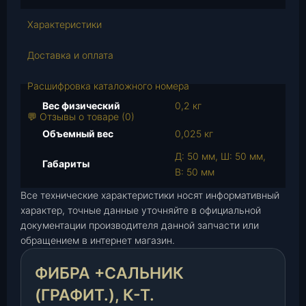
т
в
Характеристики
о
т
Доставка и оплата
о
в
Расшифровка каталожного номера
а
Вес физический
0,2 кг
р
💬 Отзывы о товаре (0)
а
Объемный вес
0,025 кг
Ф
Д: 50 мм, Ш: 50 мм,
и
Габариты
В: 50 мм
б
р
Все технические характеристики носят информативный
а
характер, точные данные уточняйте в официальной
документации производителя данной запчасти или
+
обращением в интернет магазин.
с
а
ФИБРА +САЛЬНИК
л
ь
(ГРАФИТ.), К-Т.
н