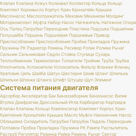
Клапан
Клапана
Кожух
Коленвал
Коллектор
Кольца
Кольцо
Комплект
Коромысло
Корпус
Кран
Кронштейн
Крышка
Маслонасос
Маслоотражатель
Маховик
Механизм
Молдинг
Моторкомплект
Муфта
Набор
Насос
Натяжитель
Натяжное
Опора
Ось
Палец
Патрубки
Переходник
Пластина
Подушка
Подшипник
Полушайба
Поршень
Поршневая
Поршневые
Привод
Приспособление
Приспособления
Пробка
Прокладка
Пружина
Пружины
РК
Радиатор
Ремень
Ресивер
Ролик
Ролики
Рычаг
Сальник
Сальниковая
Седло
Стойка
Ступица
Сухарь
Теплообменник
Термоклапан
Толкатели
Тройник
Труба
Трубка
Уплотнитель
Успокоители
Успокоитель
Фильтр
Флажки
Фланец
Храповик
Цепь
Шайба
Шатун
Шестерня
Шкив
Шланг
Шпилька
Шпильки
Шпонка
Штанга
Штифт
Штуцер
Щуп
Элемент
Система питания двигателя
Адсорбер
Акселератор
Бак
Бензозаборник
Бензонасос
Валик
Втулка
Диафрагма
Дроссельный
Игла
Карбюратор
Картридж
Клапан
Клапаны
Кольцо
Компенсатор
Комплект
Корпус
Кран
Крепление
Кронштейн
Крышка
Масло
Муфта
Наконечник
Насос
Облицовка
Охладитель
Патрубки
Патрубок
Педаль
Переходник
Поплавок
Пробка
Прокладка
Пружина
РК
Рампа
Распылитель
Раструб
Регулятор
Резинка
Рейка
Ремень
Рычаг
Сектор