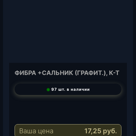
ФИБРА +САЛЬНИК (ГРАФИТ.), К-Т
◉
97 шт. в наличии
T
e
W
l
h
E
e
a
-
Ваша цена
17,25
руб.
g
t
M