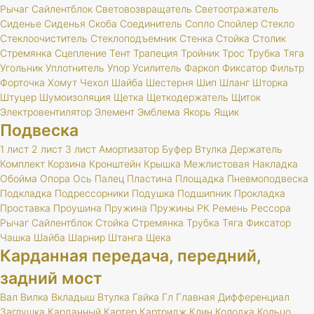
Рычаг
Сайлентблок
Световозвращатель
Светоотражатель
Сиденье
Сиденья
Скоба
Соединитель
Сопло
Спойлер
Стекло
Стеклоочиститель
Стеклоподъемник
Стенка
Стойка
Столик
Стремянка
Сцепление
Тент
Трапеция
Тройник
Трос
Трубка
Тяга
Угольник
Уплотнитель
Упор
Усилитель
Фаркоп
Фиксатор
Фильтр
Форточка
Хомут
Чехол
Шайба
Шестерня
Шип
Шланг
Шторка
Штуцер
Шумоизоляция
Щетка
Щеткодержатель
Щиток
Электровентилятор
Элемент
Эмблема
Якорь
Ящик
Подвеска
1 лист
2 лист
3 лист
Амортизатор
Буфер
Втулка
Держатель
Комплект
Корзина
Кронштейн
Крышка
Межлистовая
Накладка
Обойма
Опора
Ось
Палец
Пластина
Площадка
Пневмоподвеска
Подкладка
Подрессорники
Подушка
Подшипник
Прокладка
Проставка
Проушина
Пружина
Пружины
РК
Ремень
Рессора
Рычаг
Сайлентблок
Стойка
Стремянка
Трубка
Тяга
Фиксатор
Чашка
Шайба
Шарнир
Штанга
Щека
Карданная передача, передний,
задний мост
Вал
Вилка
Вкладыш
Втулка
Гайка
Гл
Главная
Дифференциал
Заглушка
Карданный
Картер
Картридж
Клин
Колодка
Кольцо