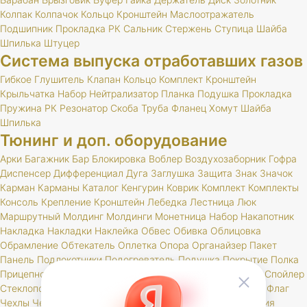
Колпак
Колпачок
Кольцо
Кронштейн
Маслоотражатель
Подшипник
Прокладка
РК
Сальник
Стержень
Ступица
Шайба
Шпилька
Штуцер
Система выпуска отработавших газов
Гибкое
Глушитель
Клапан
Кольцо
Комплект
Кронштейн
Крыльчатка
Набор
Нейтрализатор
Планка
Подушка
Прокладка
Пружина
РК
Резонатор
Скоба
Труба
Фланец
Хомут
Шайба
Шпилька
Тюнинг и доп. оборудование
Арки
Багажник
Бар
Блокировка
Воблер
Воздухозаборник
Гофра
Диспенсер
Дифференциал
Дуга
Заглушка
Защита
Знак
Значок
Карман
Карманы
Каталог
Кенгурин
Коврик
Комплект
Комплекты
Консоль
Крепление
Кронштейн
Лебедка
Лестница
Люк
Маршрутный
Молдинг
Молдинги
Монетница
Набор
Накапотник
Накладка
Накладки
Наклейка
Обвес
Обивка
Облицовка
Обрамление
Обтекатель
Оплетка
Опора
Органайзер
Пакет
Панель
Подлокотники
Подогреватель
Подушка
Покрытие
Полка
Прицепное
Проставка
Пружины
Пусковые
Расширитель
Спойлер
Стеклоподъемник
Стойки
Усилитель
Утеплитель
Фаркоп
Флаг
Чехлы
Чехол
Шелфтокер
Шноркель
Шторки
Шумоизоляция