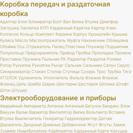
Коробка передач и раздаточная
коробка
Адаптер
Блок
Блокиратор
Болт
Вал
Вилка
Втулка
Демпфер
Заглушка
Заклепка
КПП
Карданный
Каретка
Картер
Клин
Колпачок
Кольцо
Комплект
Корзина
Корпус
Кронштейн
Крышка
Кулиса
Масло
Маслоотражатель
Муфта
Наконечник
Облицовка
Обойма
Ось
Отражатель
Палец
Пластина
Плунжер
Подшипник
Полукольцо
Предохранитель
Привод
Пробка
Прокладка
Промеж
Проставка
Пружина
Пыльник
РК
Радиатор
Раздатка
Ролики
Ротор
Рукоятка
Рукоятки
Рычаг
Сальник
Сальники
Сапун
Седло
Синхронизатор
Стакан
Стопор
Ступица
Сухарь
Трос
Трубка
Тяга
УГОЛОК
Удлинитель
Уплотнитель
Фильтр
Флажки
Флажок
Фланец
Цепь
Шайба
Шарик
Шестерни
Шестерня
Шпонка
Штифт
Шток
Штуцер
Электрооборудование и приборы
Аварийный
Амперметр
Антенна
Антенный
Бегунок
Бендикс
Блок
Вакуум
Валик
Вариатор
Вентилятор
Вилка
Вольтметр
Вставка
Втулка
Выключатель
Генератор
Гидрокорректор
Датчик
Держатель
Диодный
Дневные
Добавочное
Жгут
Жгуты
Замок
Зуммер
Иммобилайзер
Карбюратор
Карданный
Карта
Катушка