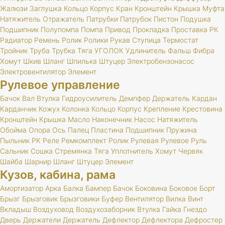
Жалюзи
Заглушка
Кольцо
Корпус
Кран
Кронштейн
Крышка
Муфта
Натяжитель
Отражатель
Патрубки
Патрубок
Пистон
Подушка
Подшипник
Полупомпа
Помпа
Привод
Прокладка
Проставка
РК
Радиатор
Ремень
Ролик
Ролики
Рукав
Ступица
Термостат
Тройник
Труба
Трубка
Тяга
УГОЛОК
Удлинитель
Фальш
Фибра
Хомут
Шкив
Шланг
Шпилька
Штуцер
Электробензонасос
Электровентилятор
Элемент
Рулевое управление
Бачок
Вал
Втулка
Гидроусилитель
Демпфер
Держатель
Кардан
Карданчик
Кожух
Колонка
Кольцо
Корпус
Крепление
Крестовина
Кронштейн
Крышка
Масло
Наконечник
Насос
Натяжитель
Обойма
Опора
Ось
Палец
Пластина
Подшипник
Пружина
Пыльник
РК
Реле
Ремкомплект
Ролик
Рулевая
Рулевое
Руль
Сальник
Сошка
Стремянка
Тяга
Уплотнитель
Хомут
Червяк
Шайба
Шарнир
Шланг
Штуцер
Элемент
Кузов, кабина, рама
Амортизатор
Арка
Балка
Бампер
Бачок
Боковина
Боковое
Борт
Брызг
Брызговик
Брызговики
Буфер
Вентилятор
Вилка
Винт
Вкладыш
Воздуховод
Воздухозаборник
Втулка
Гайка
Гнездо
Дверь
Держатели
Держатель
Дефлектор
Дефлектора
Дефростер