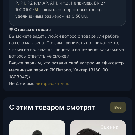
Р
,
Р1
,
Р2 или АР, АР1, и т.д. Например, ВК-24-
1000100-
АР
- комплект поршневых колец с
увеличенным размером на 0,50мм.
💬 Отзывы о товаре
Вы можете задать любой вопрос о товаре или работе
нашего магазина. Просим принимать во внимание то,
что мы не являемся станцией и на технически сложные
вопросы ответить не сможем.
Будьте первым, кто оставит свой вопрос на «Фиксатор
механизма перекл.РК Патрио, Хантер (3160-00-
1803042)»
Необходимо
авторизоваться
.
С этим товаром смотрят
Все
Оценка
4.00
из 5