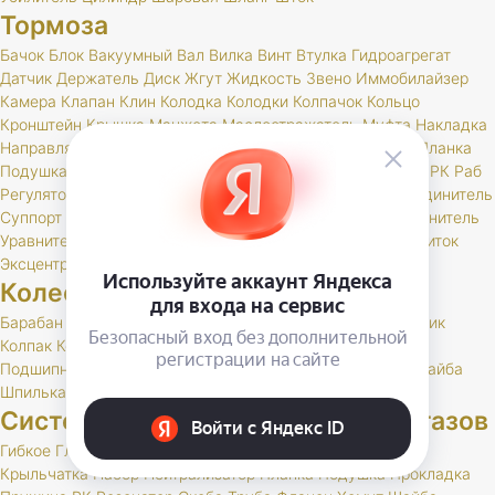
Тормоза
Бачок
Блок
Вакуумный
Вал
Вилка
Винт
Втулка
Гидроагрегат
Датчик
Держатель
Диск
Жгут
Жидкость
Звено
Иммобилайзер
Камера
Клапан
Клин
Колодка
Колодки
Колпачок
Кольцо
Кронштейн
Крышка
Манжета
Маслоотражатель
Муфта
Накладка
Направляющая
Обойма
Опора
Опорный
Паста
Педаль
Планка
Подушка
Поршень
Привод
Проставка
Пружина
Пыльник
РК
Раб
Регулятор
Резинка
Рычаг
Сектор
Сигнальное
Скоба
Соединитель
Суппорт
Тормоз
Тормоза
Тройник
Трос
Трубка
Тяга
Удлинитель
Уравнитель
Цилиндр
Чехол
Шайба
Шланг
Штуцер
Щит
Щиток
Эксцентрик
Колеса и шины
Барабан
Брызговик
Буфер
Гайка
Держатель
Диск
Золотник
Колпак
Колпачок
Кольцо
Кронштейн
Маслоотражатель
Подшипник
Прокладка
РК
Сальник
Стержень
Ступица
Шайба
Шпилька
Штуцер
Система выпуска отработавших газов
Гибкое
Глушитель
Клапан
Кольцо
Комплект
Кронштейн
Крыльчатка
Набор
Нейтрализатор
Планка
Подушка
Прокладка