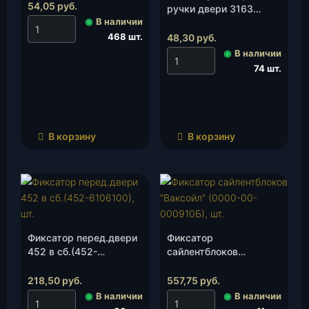
54,05
руб.
ручки двери 3163
◉
В наличии
(3162-00-6105196-00)
(НИКМА), шт.
468 шт.
48,30
руб.
◉
В наличии
74 шт.
В корзину
В корзину
Фиксатор перед.двери
Фиксатор
452 в сб.(452-
сайлентблоков
6106100), шт.
«Ваксойл» (0000-00-
000910Б), шт.
218,50
руб.
557,75
руб.
◉
В наличии
◉
В наличии