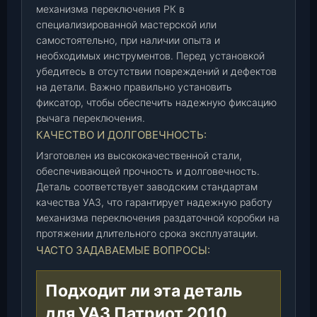
механизма переключения РК в
3
специализированной мастерской или
1
самостоятельно, при наличии опыта и
6
необходимых инструментов. Перед установкой
0
убедитесь в отсутствии повреждений и дефектов
-
на детали. Важно правильно установить
0
фиксатор, чтобы обеспечить надежную фиксацию
0
рычага переключения.
-
КАЧЕСТВО И ДОЛГОВЕЧНОСТЬ:
1
Изготовлен из высококачественной стали,
8
обеспечивающей прочность и долговечность.
0
Деталь соответствует заводским стандартам
3
качества УАЗ, что гарантирует надежную работу
0
механизма переключения раздаточной коробки на
4
протяжении длительного срока эксплуатации.
2
ЧАСТО ЗАДАВАЕМЫЕ ВОПРОСЫ:
)
,
Подходит ли эта деталь
ш
т
для УАЗ Патриот 2010