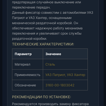
предотвращая случайное выключение или
е
переключение передач.
к
Данный фиксатор совместим с автомобилями УАЗ
л
Патриот и УАЗ Хантер, оснащенными
.
механической раздаточной коробкой. Он
Р
обеспечивает надежную работу механизма
К
переключения и увеличивает срок службы
П
раздаточной коробки.
а
ТЕХНИЧЕСКИЕ ХАРАКТЕРИСТИКИ:
т
р
Параметр
Значение
и
о
Материал
Сталь
,
Х
Применяемость
УАЗ Патриот, УАЗ Хантер
а
н
Обозначение
3160-00-1803042
т
е
РЕКОМЕНДАЦИИ ПО УСТАНОВКЕ:
р
Рекомендуется производить замену фиксатора
(