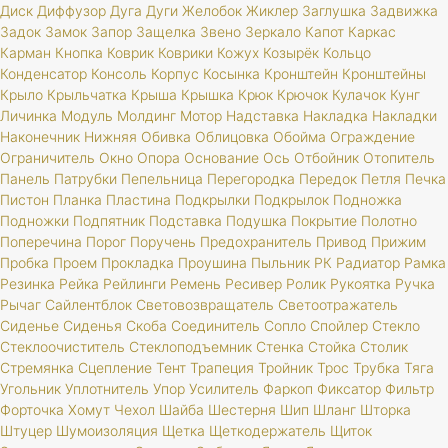
Диск
Диффузор
Дуга
Дуги
Желобок
Жиклер
Заглушка
Задвижка
Задок
Замок
Запор
Защелка
Звено
Зеркало
Капот
Каркас
Карман
Кнопка
Коврик
Коврики
Кожух
Козырёк
Кольцо
Конденсатор
Консоль
Корпус
Косынка
Кронштейн
Кронштейны
Крыло
Крыльчатка
Крыша
Крышка
Крюк
Крючок
Кулачок
Кунг
Личинка
Модуль
Молдинг
Мотор
Надставка
Накладка
Накладки
Наконечник
Нижняя
Обивка
Облицовка
Обойма
Ограждение
Ограничитель
Окно
Опора
Основание
Ось
Отбойник
Отопитель
Панель
Патрубки
Пепельница
Перегородка
Передок
Петля
Печка
Пистон
Планка
Пластина
Подкрылки
Подкрылок
Подножка
Подножки
Подпятник
Подставка
Подушка
Покрытие
Полотно
Поперечина
Порог
Поручень
Предохранитель
Привод
Прижим
Пробка
Проем
Прокладка
Проушина
Пыльник
РК
Радиатор
Рамка
Резинка
Рейка
Рейлинги
Ремень
Ресивер
Ролик
Рукоятка
Ручка
Рычаг
Сайлентблок
Световозвращатель
Светоотражатель
Сиденье
Сиденья
Скоба
Соединитель
Сопло
Спойлер
Стекло
Стеклоочиститель
Стеклоподъемник
Стенка
Стойка
Столик
Стремянка
Сцепление
Тент
Трапеция
Тройник
Трос
Трубка
Тяга
Угольник
Уплотнитель
Упор
Усилитель
Фаркоп
Фиксатор
Фильтр
Форточка
Хомут
Чехол
Шайба
Шестерня
Шип
Шланг
Шторка
Штуцер
Шумоизоляция
Щетка
Щеткодержатель
Щиток