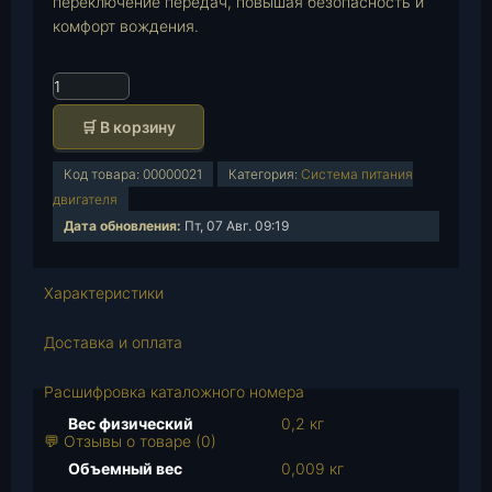
переключение передач, повышая безопасность и
комфорт вождения.
К
о
🛒 В корзину
л
и
Код товара:
00000021
Категория:
Система питания
ч
двигателя
е
Дата обновления:
Пт, 07 Авг. 09:19
с
т
в
Характеристики
о
т
Доставка и оплата
о
в
Расшифровка каталожного номера
а
Вес физический
0,2 кг
р
💬 Отзывы о товаре (0)
а
Объемный вес
0,009 кг
Ф