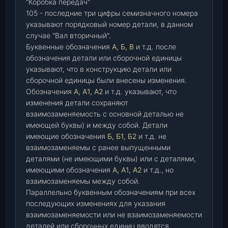
"Коробка передач"
105 - последние три цифры семизначного номера
указывают порядковый номер детали, в данном
случае "Вал вторичный".
Буквенные обозначения
А, Б, В
и т.д. после
обозначения детали или сборочной единицы
указывают, что в конструкцию детали или
сборочной единицы были внесены изменения.
Обозначения
А, А1, А2
и т.д. указывают, что
изменения детали сохраняют
взаимозаменяемость с основной деталью не
имеющей буквы) и между собой. Детали
имеющие обозначения
Б, Б1, Б2
и т.д. не
взаимозаменяемы с ранее выпущенными
деталями (не имеющими буквы) или с деталями,
имеющими обозначения
А, А1, А2
и т.д., но
взаимозаменяемы между собой.
Параллельно буквенным обозначениям при всех
последующих изменениях для указания
взаимозаменяемости или не взаимозаменяемости
деталей или сборочных единиц вводятся