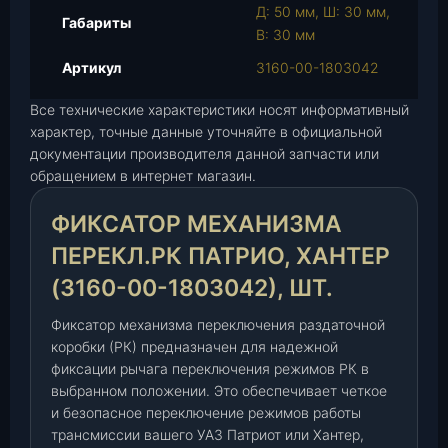
Д: 50 мм, Ш: 30 мм,
и
Габариты
В: 30 мм
к
с
Артикул
3160-00-1803042
а
Все технические характеристики носят информативный
т
характер, точные данные уточняйте в официальной
о
документации производителя данной запчасти или
р
обращением в интернет магазин.
м
е
ФИКСАТОР МЕХАНИЗМА
х
а
ПЕРЕКЛ.РК ПАТРИО, ХАНТЕР
н
(3160-00-1803042), ШТ.
и
з
Фиксатор механизма переключения раздаточной
м
коробки (РК) предназначен для надежной
а
фиксации рычага переключения режимов РК в
п
выбранном положении. Это обеспечивает четкое
е
и безопасное переключение режимов работы
р
трансмиссии вашего УАЗ Патриот или Хантер,