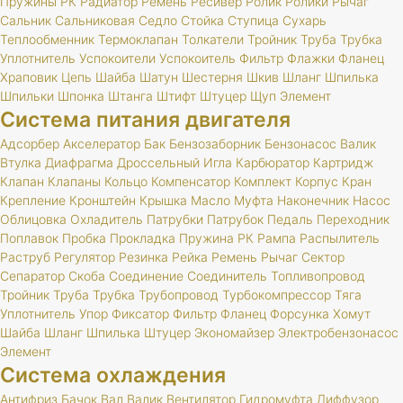
Пружины
РК
Радиатор
Ремень
Ресивер
Ролик
Ролики
Рычаг
Сальник
Сальниковая
Седло
Стойка
Ступица
Сухарь
Теплообменник
Термоклапан
Толкатели
Тройник
Труба
Трубка
Уплотнитель
Успокоители
Успокоитель
Фильтр
Флажки
Фланец
Храповик
Цепь
Шайба
Шатун
Шестерня
Шкив
Шланг
Шпилька
Шпильки
Шпонка
Штанга
Штифт
Штуцер
Щуп
Элемент
Система питания двигателя
Адсорбер
Акселератор
Бак
Бензозаборник
Бензонасос
Валик
Втулка
Диафрагма
Дроссельный
Игла
Карбюратор
Картридж
Клапан
Клапаны
Кольцо
Компенсатор
Комплект
Корпус
Кран
Крепление
Кронштейн
Крышка
Масло
Муфта
Наконечник
Насос
Облицовка
Охладитель
Патрубки
Патрубок
Педаль
Переходник
Поплавок
Пробка
Прокладка
Пружина
РК
Рампа
Распылитель
Раструб
Регулятор
Резинка
Рейка
Ремень
Рычаг
Сектор
Сепаратор
Скоба
Соединение
Соединитель
Топливопровод
Тройник
Труба
Трубка
Трубопровод
Турбокомпрессор
Тяга
Уплотнитель
Упор
Фиксатор
Фильтр
Фланец
Форсунка
Хомут
Шайба
Шланг
Шпилька
Штуцер
Экономайзер
Электробензонасос
Элемент
Система охлаждения
Антифриз
Бачок
Вал
Валик
Вентилятор
Гидромуфта
Диффузор