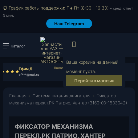
⏰ График работы поддержки: Пн-Пт (8:30 - 16:30)
~ сред. ответ
5 мин.
Наш Telegram
Просмотр корзи
Каталог
Войти или зарегистрировать
Ваша корзина на данный
Ефим Д.
Иван Ш.
момент пуста.
ef***@mail.ru
iv***@mail.ru
Перейти в магазин
Главная
»
Система питания двигателя
»
Фиксатор
механизма перекл.РК Патрио, Хантер (3160-00-1803042)
ФИКСАТОР МЕХАНИЗМА
ПЕРЕКЛ.РК ПАТРИО, ХАНТЕР