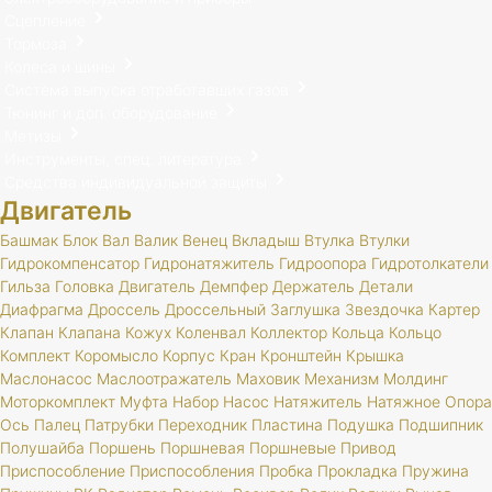
Сцепление
Тормоза
Колеса и шины
Система выпуска отработавших газов
Тюнинг и доп. оборудование
Метизы
Инструменты, спец. литература
Средства индивидуальной защиты
Двигатель
Башмак
Блок
Вал
Валик
Венец
Вкладыш
Втулка
Втулки
Гидрокомпенсатор
Гидронатяжитель
Гидроопора
Гидротолкатели
Гильза
Головка
Двигатель
Демпфер
Держатель
Детали
Диафрагма
Дроссель
Дроссельный
Заглушка
Звездочка
Картер
Клапан
Клапана
Кожух
Коленвал
Коллектор
Кольца
Кольцо
Комплект
Коромысло
Корпус
Кран
Кронштейн
Крышка
Маслонасос
Маслоотражатель
Маховик
Механизм
Молдинг
Моторкомплект
Муфта
Набор
Насос
Натяжитель
Натяжное
Опора
Ось
Палец
Патрубки
Переходник
Пластина
Подушка
Подшипник
Полушайба
Поршень
Поршневая
Поршневые
Привод
Приспособление
Приспособления
Пробка
Прокладка
Пружина