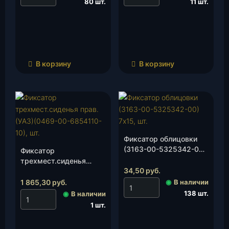
80 шт.
11 шт.
В корзину
В корзину
Фиксатор облицовки
(3163-00-5325342-00)
Фиксатор
7х15, шт.
трехмест.сиденья
34,50
руб.
прав.(УАЗ)(0469-00-
6854110-10), шт.
1 865,30
руб.
◉
В наличии
138 шт.
◉
В наличии
1 шт.