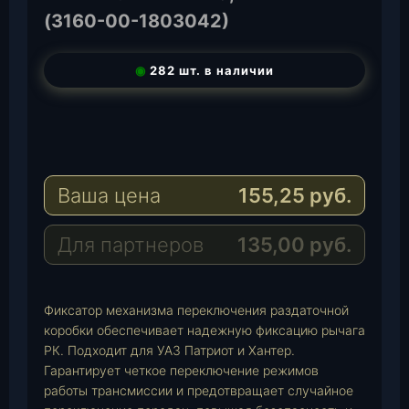
(3160-00-1803042)
◉
282 шт. в наличии
T
e
W
l
h
E
e
a
-
Ваша цена
155,25
руб.
g
t
M
r
s
a
a
A
i
Для партнеров
135,00
руб.
m
p
l
p
Фиксатор механизма переключения раздаточной
коробки обеспечивает надежную фиксацию рычага
РК. Подходит для УАЗ Патриот и Хантер.
Гарантирует четкое переключение режимов
работы трансмиссии и предотвращает случайное