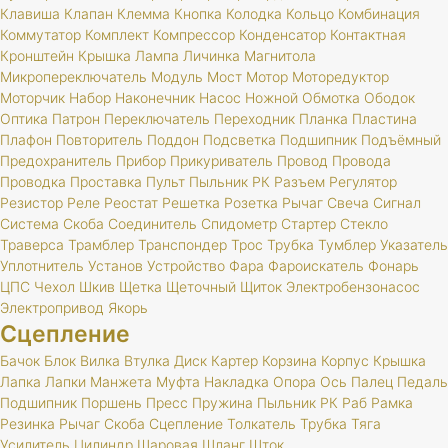
Клавиша
Клапан
Клемма
Кнопка
Колодка
Кольцо
Комбинация
Коммутатор
Комплект
Компрессор
Конденсатор
Контактная
Кронштейн
Крышка
Лампа
Личинка
Магнитола
Микропереключатель
Модуль
Мост
Мотор
Моторедуктор
Моторчик
Набор
Наконечник
Насос
Ножной
Обмотка
Ободок
Оптика
Патрон
Переключатель
Переходник
Планка
Пластина
Плафон
Повторитель
Поддон
Подсветка
Подшипник
Подъёмный
Предохранитель
Прибор
Прикуриватель
Провод
Провода
Проводка
Проставка
Пульт
Пыльник
РК
Разъем
Регулятор
Резистор
Реле
Реостат
Решетка
Розетка
Рычаг
Свеча
Сигнал
Система
Скоба
Соединитель
Спидометр
Стартер
Стекло
Траверса
Трамблер
Транспондер
Трос
Трубка
Тумблер
Указатель
Уплотнитель
Установ
Устройство
Фара
Фароискатель
Фонарь
ЦПС
Чехол
Шкив
Щетка
Щеточный
Щиток
Электробензонасос
Электропривод
Якорь
Сцепление
Бачок
Блок
Вилка
Втулка
Диск
Картер
Корзина
Корпус
Крышка
Лапка
Лапки
Манжета
Муфта
Накладка
Опора
Ось
Палец
Педаль
Подшипник
Поршень
Пресс
Пружина
Пыльник
РК
Раб
Рамка
Резинка
Рычаг
Скоба
Сцепление
Толкатель
Трубка
Тяга
Усилитель
Цилиндр
Шаровая
Шланг
Шток