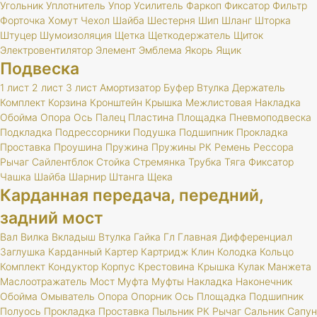
Угольник
Уплотнитель
Упор
Усилитель
Фаркоп
Фиксатор
Фильтр
Форточка
Хомут
Чехол
Шайба
Шестерня
Шип
Шланг
Шторка
Штуцер
Шумоизоляция
Щетка
Щеткодержатель
Щиток
Электровентилятор
Элемент
Эмблема
Якорь
Ящик
Подвеска
1 лист
2 лист
3 лист
Амортизатор
Буфер
Втулка
Держатель
Комплект
Корзина
Кронштейн
Крышка
Межлистовая
Накладка
Обойма
Опора
Ось
Палец
Пластина
Площадка
Пневмоподвеска
Подкладка
Подрессорники
Подушка
Подшипник
Прокладка
Проставка
Проушина
Пружина
Пружины
РК
Ремень
Рессора
Рычаг
Сайлентблок
Стойка
Стремянка
Трубка
Тяга
Фиксатор
Чашка
Шайба
Шарнир
Штанга
Щека
Карданная передача, передний,
задний мост
Вал
Вилка
Вкладыш
Втулка
Гайка
Гл
Главная
Дифференциал
Заглушка
Карданный
Картер
Картридж
Клин
Колодка
Кольцо
Комплект
Кондуктор
Корпус
Крестовина
Крышка
Кулак
Манжета
Маслоотражатель
Мост
Муфта
Муфты
Накладка
Наконечник
Обойма
Омыватель
Опора
Опорник
Ось
Площадка
Подшипник
Полуось
Прокладка
Проставка
Пыльник
РК
Рычаг
Сальник
Сапун