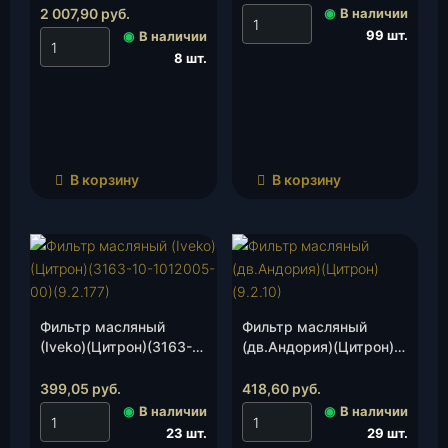
шт.
2 007,90
руб.
◉
В наличии
99 шт.
◉
В наличии
8 шт.
В корзину
В корзину
Фильтр масляный
Фильтр масляный
(Iveko)(Цитрон)(3163-
(дв.Андория)(Цитрон)
10-1012005-00)
(9.2.10) , шт.
(9.2.177), шт.
399,05
руб.
418,60
руб.
◉
В наличии
◉
В наличии
23 шт.
29 шт.