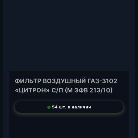
ФИЛЬТР ВОЗДУШНЫЙ ГАЗ-3102
«ЦИТРОН» С/П (М ЭФВ 213/10)
◉
54 шт. в наличии
T
e
W
l
h
E