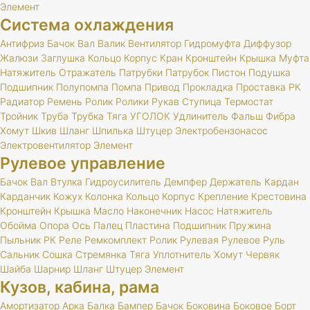
Элемент
Система охлаждения
Антифриз
Бачок
Вал
Валик
Вентилятор
Гидромуфта
Диффузор
Жалюзи
Заглушка
Кольцо
Корпус
Кран
Кронштейн
Крышка
Муфта
Натяжитель
Отражатель
Патрубки
Патрубок
Пистон
Подушка
Подшипник
Полупомпа
Помпа
Привод
Прокладка
Проставка
РК
Радиатор
Ремень
Ролик
Ролики
Рукав
Ступица
Термостат
Тройник
Труба
Трубка
Тяга
УГОЛОК
Удлинитель
Фальш
Фибра
Хомут
Шкив
Шланг
Шпилька
Штуцер
Электробензонасос
Электровентилятор
Элемент
Рулевое управление
Бачок
Вал
Втулка
Гидроусилитель
Демпфер
Держатель
Кардан
Карданчик
Кожух
Колонка
Кольцо
Корпус
Крепление
Крестовина
Кронштейн
Крышка
Масло
Наконечник
Насос
Натяжитель
Обойма
Опора
Ось
Палец
Пластина
Подшипник
Пружина
Пыльник
РК
Реле
Ремкомплект
Ролик
Рулевая
Рулевое
Руль
Сальник
Сошка
Стремянка
Тяга
Уплотнитель
Хомут
Червяк
Шайба
Шарнир
Шланг
Штуцер
Элемент
Кузов, кабина, рама
Амортизатор
Арка
Балка
Бампер
Бачок
Боковина
Боковое
Борт