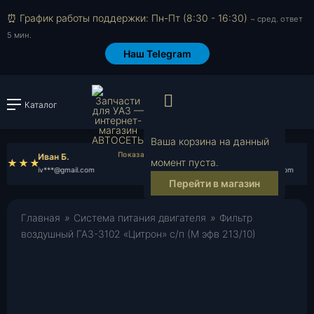
⏰ График работы поддержки: Пн-Пт (8:30 - 16:30)
~ сред. ответ
5 мин.
Наш Telegram
Просмотр корзи
Каталог
Войти или зарегистрировать
Ваша корзина на данный
Иван Б.
Назар Я.
момент пуста.
iv***@gmail.com
na***@gmail.com
Перейти в магазин
Главная
»
Система питания двигателя
»
Фильтр
воздушный ГАЗ-3102 «Цитрон» с/п (М эфв 213/10)