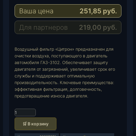
e
a
-
Ваша цена
251,85
руб.
g
t
M
r
s
a
a
A
i
Для партнеров
219,00
руб.
m
p
l
p
Воздушный фильтр «Цитрон» предназначен для
очистки воздуха, поступающего в двигатель
автомобиля ГАЗ-3102. Обеспечивает защиту
двигателя от загрязнений, увеличивает срок его
службы и поддерживает оптимальную
производительность. Ключевые преимущества:
эффективная фильтрация, долговечность,
предотвращение износа двигателя.
К
о
🛒 В корзину
л
и