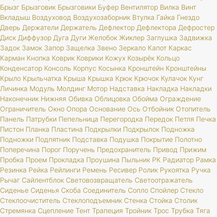
Брызг
Брызговик
Брызговики
Буфер
Вентилятор
Вилка
Винт
Вкладыш
Воздуховод
Воздухозаборник
Втулка
Гайка
Гнездо
Дверь
Держатели
Держатель
Дефлектор
Дефлектора
Дефростер
Диск
Диффузор
Дуга
Дуги
Желобок
Жиклер
Заглушка
Задвижка
Задок
Замок
Запор
Защелка
Звено
Зеркало
Капот
Каркас
Карман
Кнопка
Коврик
Коврики
Кожух
Козырёк
Кольцо
Конденсатор
Консоль
Корпус
Косынка
Кронштейн
Кронштейны
Крыло
Крыльчатка
Крыша
Крышка
Крюк
Крючок
Кулачок
Кунг
Личинка
Модуль
Молдинг
Мотор
Надставка
Накладка
Накладки
Наконечник
Нижняя
Обивка
Облицовка
Обойма
Ограждение
Ограничитель
Окно
Опора
Основание
Ось
Отбойник
Отопитель
Панель
Патрубки
Пепельница
Перегородка
Передок
Петля
Печка
Пистон
Планка
Пластина
Подкрылки
Подкрылок
Подножка
Подножки
Подпятник
Подставка
Подушка
Покрытие
Полотно
Поперечина
Порог
Поручень
Предохранитель
Привод
Прижим
Пробка
Проем
Прокладка
Проушина
Пыльник
РК
Радиатор
Рамка
Резинка
Рейка
Рейлинги
Ремень
Ресивер
Ролик
Рукоятка
Ручка
Рычаг
Сайлентблок
Световозвращатель
Светоотражатель
Сиденье
Сиденья
Скоба
Соединитель
Сопло
Спойлер
Стекло
Стеклоочиститель
Стеклоподъемник
Стенка
Стойка
Столик
Стремянка
Сцепление
Тент
Трапеция
Тройник
Трос
Трубка
Тяга