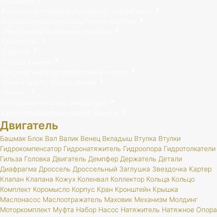
Подвеска
Карданная передача, передний, задний мост
Коробка передач и раздаточная коробка
Электрооборудование и приборы
Сцепление
Тормоза
Колеса и шины
Система выпуска отработавших газов
Тюнинг и доп. оборудование
Метизы
Инструменты, спец. литература
Средства индивидуальной защиты
Двигатель
Башмак
Блок
Вал
Валик
Венец
Вкладыш
Втулка
Втулки
Гидрокомпенсатор
Гидронатяжитель
Гидроопора
Гидротолкатели
Гильза
Головка
Двигатель
Демпфер
Держатель
Детали
Диафрагма
Дроссель
Дроссельный
Заглушка
Звездочка
Картер
Клапан
Клапана
Кожух
Коленвал
Коллектор
Кольца
Кольцо
Комплект
Коромысло
Корпус
Кран
Кронштейн
Крышка
Маслонасос
Маслоотражатель
Маховик
Механизм
Молдинг
Моторкомплект
Муфта
Набор
Насос
Натяжитель
Натяжное
Опора