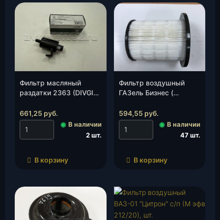
Фильтр масляный
Фильтр воздушный
раздатки 2363 (DIVGI
ГАЗель Бизнес (
WARNER)(УАЗ)(2363-
дв.Cummins ISF 2.8)
20-1808100-00), шт.
(эфв1577), шт.
661,25
руб.
594,55
руб.
◉
В наличии
◉
В наличии
2 шт.
47 шт.
В корзину
В корзину