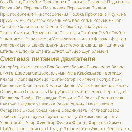
Ось
Палец
Патрубки
Переходник
Пластина
Подушка
Подшипник
Полушайба
Поршень
Поршневая
Поршневые
Привод
Приспособление
Приспособления
Пробка
Прокладка
Пружина
Пружины
РК
Радиатор
Ремень
Ресивер
Ролик
Ролики
Рычаг
Сальник
Сальниковая
Седло
Стойка
Ступица
Сухарь
Теплообменник
Термоклапан
Толкатели
Тройник
Труба
Трубка
Уплотнитель
Успокоители
Успокоитель
Фильтр
Флажки
Фланец
Храповик
Цепь
Шайба
Шатун
Шестерня
Шкив
Шланг
Шпилька
Шпильки
Шпонка
Штанга
Штифт
Штуцер
Щуп
Элемент
Система питания двигателя
Адсорбер
Акселератор
Бак
Бензозаборник
Бензонасос
Валик
Втулка
Диафрагма
Дроссельный
Игла
Карбюратор
Картридж
Клапан
Клапаны
Кольцо
Компенсатор
Комплект
Корпус
Кран
Крепление
Кронштейн
Крышка
Масло
Муфта
Наконечник
Насос
Облицовка
Охладитель
Патрубки
Патрубок
Педаль
Переходник
Поплавок
Пробка
Прокладка
Пружина
РК
Рампа
Распылитель
Раструб
Регулятор
Резинка
Рейка
Ремень
Рычаг
Сектор
Сепаратор
Скоба
Соединение
Соединитель
Топливопровод
Тройник
Труба
Трубка
Трубопровод
Турбокомпрессор
Тяга
Уплотнитель
Упор
Фиксатор
Фильтр
Фланец
Форсунка
Хомут
Шайба
Шланг
Шпилька
Штуцер
Экономайзер
Электробензонасос