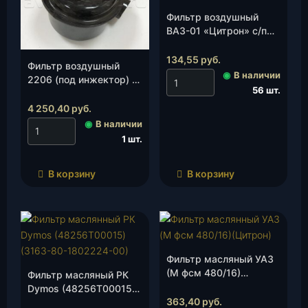
Фильтр воздушный
ВАЗ-01 «Цитрон» с/п
(М эфв 212/20), шт.
134,55
руб.
Фильтр воздушный
◉
В наличии
2206 (под инжектор) в
56 шт.
сб.(2206-00-1109010-
00)(УАЗ), шт.
4 250,40
руб.
◉
В наличии
1 шт.
В корзину
В корзину
Фильтр масляный УАЗ
(М фсм 480/16)
Фильтр масляный РК
(Цитрон), шт.
Dymos (48256Т00015)
363,40
руб.
(3163-80-1802224-00),