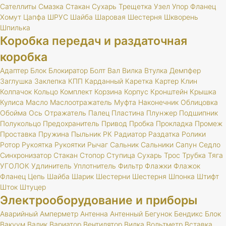
Сателлиты
Смазка
Стакан
Сухарь
Трещетка
Узел
Упор
Фланец
Хомут
Цапфа
ШРУС
Шайба
Шаровая
Шестерня
Шкворень
Шпилька
Коробка передач и раздаточная
коробка
Адаптер
Блок
Блокиратор
Болт
Вал
Вилка
Втулка
Демпфер
Заглушка
Заклепка
КПП
Карданный
Каретка
Картер
Клин
Колпачок
Кольцо
Комплект
Корзина
Корпус
Кронштейн
Крышка
Кулиса
Масло
Маслоотражатель
Муфта
Наконечник
Облицовка
Обойма
Ось
Отражатель
Палец
Пластина
Плунжер
Подшипник
Полукольцо
Предохранитель
Привод
Пробка
Прокладка
Промеж
Проставка
Пружина
Пыльник
РК
Радиатор
Раздатка
Ролики
Ротор
Рукоятка
Рукоятки
Рычаг
Сальник
Сальники
Сапун
Седло
Синхронизатор
Стакан
Стопор
Ступица
Сухарь
Трос
Трубка
Тяга
УГОЛОК
Удлинитель
Уплотнитель
Фильтр
Флажки
Флажок
Фланец
Цепь
Шайба
Шарик
Шестерни
Шестерня
Шпонка
Штифт
Шток
Штуцер
Электрооборудование и приборы
Аварийный
Амперметр
Антенна
Антенный
Бегунок
Бендикс
Блок
Вакуум
Валик
Вариатор
Вентилятор
Вилка
Вольтметр
Вставка