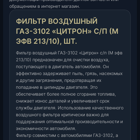
о
обращением в интернет магазин.
з
д
ФИЛЬТР ВОЗДУШНЫЙ
у
ш
ГАЗ-3102 «ЦИТРОН» С/П (М
н
ЭФВ 213/10), ШТ.
ы
й
Фильтр воздушный ГАЗ-3102 «Цитрон» с/п (М эфв
Г
213/10) предназначен для очистки воздуха,
А
поступающего в двигатель автомобиля. Он
З
эффективно задерживает пыль, грязь, насекомых
-
и другие загрязнения, предотвращая их
3
попадание в цилиндры двигателя. Это
обеспечивает более полное сгорание топлива,
1
снижает износ деталей и увеличивает срок
0
службы двигателя. Использование качественного
2
воздушного фильтра критически важно для
"
поддержания оптимальной производительности и
Ц
экономичности автомобиля.
и
Фильтр совместим с автомобилями ГАЗ-3102, а
т