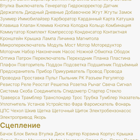
Втулка
Выключатель
Генератор
Гидрокорректор
Датчик
Держатель
Диодный
Дневные
Добавочное
Жгут
Жгуты
Замок
Зуммер
Иммобилайзер
Карбюратор
Карданный
Карта
Катушка
Клавиша
Клапан
Клемма
Кнопка
Колодка
Кольцо
Комбинация
Коммутатор
Комплект
Компрессор
Конденсатор
Контактная
Кронштейн
Крышка
Лампа
Личинка
Магнитола
Микропереключатель
Модуль
Мост
Мотор
Моторедуктор
Моторчик
Набор
Наконечник
Насос
Ножной
Обмотка
Ободок
Оптика
Патрон
Переключатель
Переходник
Планка
Пластина
Плафон
Повторитель
Поддон
Подсветка
Подшипник
Подъёмный
Предохранитель
Прибор
Прикуриватель
Провод
Провода
Проводка
Проставка
Пульт
Пыльник
РК
Разъем
Регулятор
Резистор
Реле
Реостат
Решетка
Розетка
Рычаг
Свеча
Сигнал
Система
Скоба
Соединитель
Спидометр
Стартер
Стекло
Траверса
Трамблер
Транспондер
Трос
Трубка
Тумблер
Указатель
Уплотнитель
Установ
Устройство
Фара
Фароискатель
Фонарь
ЦПС
Чехол
Шкив
Щетка
Щеточный
Щиток
Электробензонасос
Электропривод
Якорь
Сцепление
Бачок
Блок
Вилка
Втулка
Диск
Картер
Корзина
Корпус
Крышка