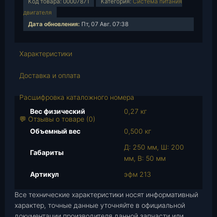
Код товара:
00007871
Категория:
Система питания
ч
двигателя
е
Дата обновления:
Пт, 07 Авг. 07:38
с
т
в
Характеристики
о
т
Доставка и оплата
о
в
Расшифровка каталожного номера
а
Вес физический
0,27 кг
р
💬 Отзывы о товаре (0)
а
Объемный вес
0,500 кг
Ф
Д: 250 мм, Ш: 200
и
Габариты
мм, В: 50 мм
л
ь
Артикул
эфм 213
т
Все технические характеристики носят информативный
р
характер, точные данные уточняйте в официальной
в
документации производителя данной запчасти или