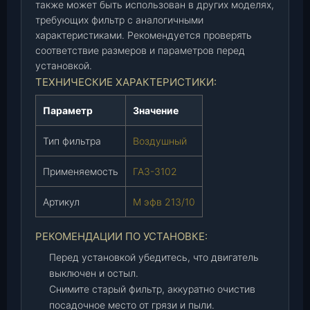
также может быть использован в других моделях,
р
требующих фильтр с аналогичными
о
характеристиками. Рекомендуется проверять
н
соответствие размеров и параметров перед
"
установкой.
с
ТЕХНИЧЕСКИЕ ХАРАКТЕРИСТИКИ:
/
п
Параметр
Значение
(
М
Тип фильтра
Воздушный
э
ф
Применяемость
ГАЗ-3102
в
2
Артикул
М эфв 213/10
1
3
РЕКОМЕНДАЦИИ ПО УСТАНОВКЕ:
/
Перед установкой убедитесь, что двигатель
1
выключен и остыл.
0
Снимите старый фильтр, аккуратно очистив
)
посадочное место от грязи и пыли.