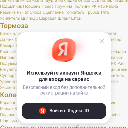
Лапка
Лапки
Манжета
Муфта
Накладка
Опора
Ось
Палец
Педаль
Подшипник
Поршень
Пресс
Пружина
Пыльник
РК
Раб
Рамка
Резинка
Рычаг
Скоба
Сцепление
Толкатель
Трубка
Тяга
Усилитель
Цилиндр
Шаровая
Шланг
Шток
Тормоза
Бачок
Блок
Вакуумный
Вал
Вилка
Винт
Втулка
Гидроагрегат
Датчик
Держатель
Диск
Жгут
Жидкость
Звено
Иммобилайзер
Камера
Клапан
Клин
Колодка
Колодки
Колпачок
Кольцо
Кронштейн
Крышка
Манжета
Маслоотражатель
Муфта
Накладка
Направляющая
Обойма
Опора
Опорный
Паста
Педаль
Планка
Подушка
Поршень
Привод
Проставка
Пружина
Пыльник
РК
Раб
Регулятор
Резинка
Рычаг
Сектор
Сигнальное
Скоба
Соединитель
Суппорт
Тормоз
Тормоза
Тройник
Трос
Трубка
Тяга
Удлинитель
Уравнитель
Цилиндр
Чехол
Шайба
Шланг
Штуцер
Щит
Щиток
Эксцентрик
Колеса и шины
Барабан
Брызговик
Буфер
Гайка
Держатель
Диск
Золотник
Колпак
Колпачок
Кольцо
Кронштейн
Маслоотражатель
Подшипник
Прокладка
РК
Сальник
Стержень
Ступица
Шайба
Шпилька
Штуцер