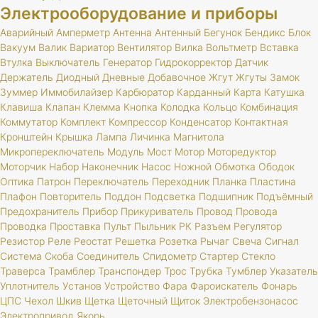
Электрооборудование и приборы
Аварийный
Амперметр
Антенна
Антенный
Бегунок
Бендикс
Блок
Вакуум
Валик
Вариатор
Вентилятор
Вилка
Вольтметр
Вставка
Втулка
Выключатель
Генератор
Гидрокорректор
Датчик
Держатель
Диодный
Дневные
Добавочное
Жгут
Жгуты
Замок
Зуммер
Иммобилайзер
Карбюратор
Карданный
Карта
Катушка
Клавиша
Клапан
Клемма
Кнопка
Колодка
Кольцо
Комбинация
Коммутатор
Комплект
Компрессор
Конденсатор
Контактная
Кронштейн
Крышка
Лампа
Личинка
Магнитола
Микропереключатель
Модуль
Мост
Мотор
Моторедуктор
Моторчик
Набор
Наконечник
Насос
Ножной
Обмотка
Ободок
Оптика
Патрон
Переключатель
Переходник
Планка
Пластина
Плафон
Повторитель
Поддон
Подсветка
Подшипник
Подъёмный
Предохранитель
Прибор
Прикуриватель
Провод
Провода
Проводка
Проставка
Пульт
Пыльник
РК
Разъем
Регулятор
Резистор
Реле
Реостат
Решетка
Розетка
Рычаг
Свеча
Сигнал
Система
Скоба
Соединитель
Спидометр
Стартер
Стекло
Траверса
Трамблер
Транспондер
Трос
Трубка
Тумблер
Указатель
Уплотнитель
Установ
Устройство
Фара
Фароискатель
Фонарь
ЦПС
Чехол
Шкив
Щетка
Щеточный
Щиток
Электробензонасос
Электропривод
Якорь