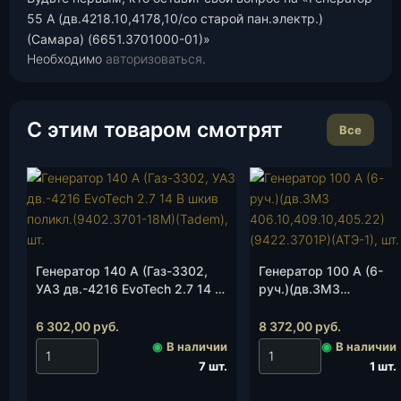
55 А (дв.4218.10,4178,10/со старой пан.электр.)
(Самара) (6651.3701000-01)»
Необходимо
авторизоваться
.
С этим товаром смотрят
Все
Генератор 140 А (Газ-3302,
Генератор 100 А (6-
УАЗ дв.-4216 EvoTech 2.7 14 В
руч.)(дв.ЗМЗ
шкив 6-руч.(9402.3701-18М)
406.10,409.10,405.22)
(Tadem), шт.
(9422.3701Р)(АТЭ-1),
6 302,00
руб.
8 372,00
руб.
шт.
◉
В наличии
◉
В наличии
7 шт.
1 шт.