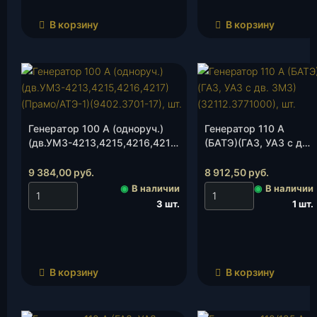
В корзину
В корзину
Генератор 100 А (одноруч.)
Генератор 110 А
(дв.УМЗ-4213,4215,4216,4217)
(БАТЭ)(ГАЗ, УАЗ с дв.
(Прамо/АТЭ-1)(9402.3701-17),
ЗМЗ)(32112.3771000),
шт.
шт.
9 384,00
руб.
8 912,50
руб.
◉
В наличии
◉
В наличии
3 шт.
1 шт.
В корзину
В корзину