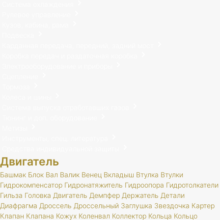
Система охлаждения
Рулевое управление
Кузов, кабина, рама
Подвеска
Карданная передача, передний, задний мост
Коробка передач и раздаточная коробка
Электрооборудование и приборы
Сцепление
Тормоза
Колеса и шины
Система выпуска отработавших газов
Тюнинг и доп. оборудование
Метизы
Инструменты, спец. литература
Средства индивидуальной защиты
Двигатель
Башмак
Блок
Вал
Валик
Венец
Вкладыш
Втулка
Втулки
Гидрокомпенсатор
Гидронатяжитель
Гидроопора
Гидротолкатели
Гильза
Головка
Двигатель
Демпфер
Держатель
Детали
Диафрагма
Дроссель
Дроссельный
Заглушка
Звездочка
Картер
Клапан
Клапана
Кожух
Коленвал
Коллектор
Кольца
Кольцо