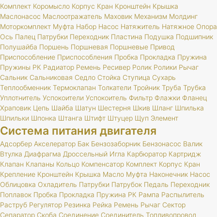
Комплект
Коромысло
Корпус
Кран
Кронштейн
Крышка
Маслонасос
Маслоотражатель
Маховик
Механизм
Молдинг
Моторкомплект
Муфта
Набор
Насос
Натяжитель
Натяжное
Опора
Ось
Палец
Патрубки
Переходник
Пластина
Подушка
Подшипник
Полушайба
Поршень
Поршневая
Поршневые
Привод
Приспособление
Приспособления
Пробка
Прокладка
Пружина
Пружины
РК
Радиатор
Ремень
Ресивер
Ролик
Ролики
Рычаг
Сальник
Сальниковая
Седло
Стойка
Ступица
Сухарь
Теплообменник
Термоклапан
Толкатели
Тройник
Труба
Трубка
Уплотнитель
Успокоители
Успокоитель
Фильтр
Флажки
Фланец
Храповик
Цепь
Шайба
Шатун
Шестерня
Шкив
Шланг
Шпилька
Шпильки
Шпонка
Штанга
Штифт
Штуцер
Щуп
Элемент
Система питания двигателя
Адсорбер
Акселератор
Бак
Бензозаборник
Бензонасос
Валик
Втулка
Диафрагма
Дроссельный
Игла
Карбюратор
Картридж
Клапан
Клапаны
Кольцо
Компенсатор
Комплект
Корпус
Кран
Крепление
Кронштейн
Крышка
Масло
Муфта
Наконечник
Насос
Облицовка
Охладитель
Патрубки
Патрубок
Педаль
Переходник
Поплавок
Пробка
Прокладка
Пружина
РК
Рампа
Распылитель
Раструб
Регулятор
Резинка
Рейка
Ремень
Рычаг
Сектор
Сепаратор
Скоба
Соединение
Соединитель
Топливопровод