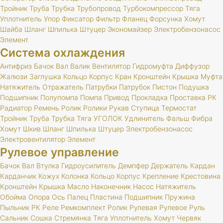
Тройник
Труба
Трубка
Трубопровод
Турбокомпрессор
Тяга
Уплотнитель
Упор
Фиксатор
Фильтр
Фланец
Форсунка
Хомут
Шайба
Шланг
Шпилька
Штуцер
Экономайзер
Электробензонасос
Элемент
Система охлаждения
Антифриз
Бачок
Вал
Валик
Вентилятор
Гидромуфта
Диффузор
Жалюзи
Заглушка
Кольцо
Корпус
Кран
Кронштейн
Крышка
Муфта
Натяжитель
Отражатель
Патрубки
Патрубок
Пистон
Подушка
Подшипник
Полупомпа
Помпа
Привод
Прокладка
Проставка
РК
Радиатор
Ремень
Ролик
Ролики
Рукав
Ступица
Термостат
Тройник
Труба
Трубка
Тяга
УГОЛОК
Удлинитель
Фальш
Фибра
Хомут
Шкив
Шланг
Шпилька
Штуцер
Электробензонасос
Электровентилятор
Элемент
Рулевое управление
Бачок
Вал
Втулка
Гидроусилитель
Демпфер
Держатель
Кардан
Карданчик
Кожух
Колонка
Кольцо
Корпус
Крепление
Крестовина
Кронштейн
Крышка
Масло
Наконечник
Насос
Натяжитель
Обойма
Опора
Ось
Палец
Пластина
Подшипник
Пружина
Пыльник
РК
Реле
Ремкомплект
Ролик
Рулевая
Рулевое
Руль
Сальник
Сошка
Стремянка
Тяга
Уплотнитель
Хомут
Червяк