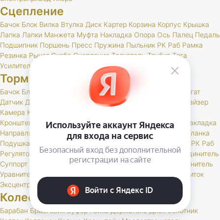
Сцепление
Бачок
Блок
Вилка
Втулка
Диск
Картер
Корзина
Корпус
Крышка
Лапка
Лапки
Манжета
Муфта
Накладка
Опора
Ось
Палец
Педаль
Подшипник
Поршень
Пресс
Пружина
Пыльник
РК
Раб
Рамка
Резинка
Рычаг
Скоба
Сцепление
Толкатель
Трубка
Тяга
Усилитель
Цилиндр
Шаровая
Шланг
Шток
Тормоза
Бачок
Блок
Вакуумный
Вал
Вилка
Винт
Втулка
Гидроагрегат
Датчик
Держатель
Диск
Жгут
Жидкость
Звено
Иммобилайзер
Камера
Клапан
Клин
Колодка
Колодки
Колпачок
Кольцо
Кронштейн
Крышка
Манжета
Маслоотражатель
Муфта
Накладка
Направляющая
Обойма
Опора
Опорный
Паста
Педаль
Планка
Подушка
Поршень
Привод
Проставка
Пружина
Пыльник
РК
Раб
Регулятор
Резинка
Рычаг
Сектор
Сигнальное
Скоба
Соединитель
Суппорт
Тормоз
Тормоза
Тройник
Трос
Трубка
Тяга
Удлинитель
Уравнитель
Цилиндр
Чехол
Шайба
Шланг
Штуцер
Щит
Щиток
Эксцентрик
Колеса и шины
Барабан
Брызговик
Буфер
Гайка
Держатель
Диск
Золотник