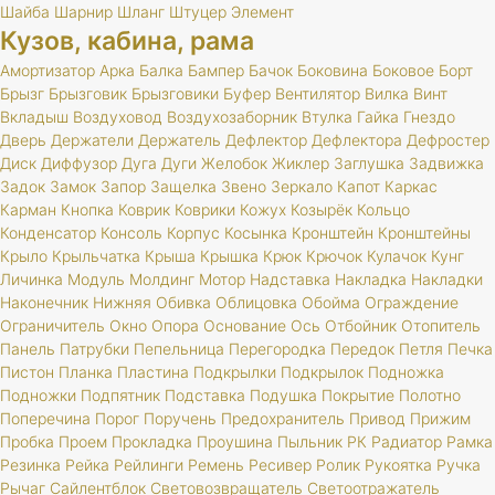
Шайба
Шарнир
Шланг
Штуцер
Элемент
Кузов, кабина, рама
Амортизатор
Арка
Балка
Бампер
Бачок
Боковина
Боковое
Борт
Брызг
Брызговик
Брызговики
Буфер
Вентилятор
Вилка
Винт
Вкладыш
Воздуховод
Воздухозаборник
Втулка
Гайка
Гнездо
Дверь
Держатели
Держатель
Дефлектор
Дефлектора
Дефростер
Диск
Диффузор
Дуга
Дуги
Желобок
Жиклер
Заглушка
Задвижка
Задок
Замок
Запор
Защелка
Звено
Зеркало
Капот
Каркас
Карман
Кнопка
Коврик
Коврики
Кожух
Козырёк
Кольцо
Конденсатор
Консоль
Корпус
Косынка
Кронштейн
Кронштейны
Крыло
Крыльчатка
Крыша
Крышка
Крюк
Крючок
Кулачок
Кунг
Личинка
Модуль
Молдинг
Мотор
Надставка
Накладка
Накладки
Наконечник
Нижняя
Обивка
Облицовка
Обойма
Ограждение
Ограничитель
Окно
Опора
Основание
Ось
Отбойник
Отопитель
Панель
Патрубки
Пепельница
Перегородка
Передок
Петля
Печка
Пистон
Планка
Пластина
Подкрылки
Подкрылок
Подножка
Подножки
Подпятник
Подставка
Подушка
Покрытие
Полотно
Поперечина
Порог
Поручень
Предохранитель
Привод
Прижим
Пробка
Проем
Прокладка
Проушина
Пыльник
РК
Радиатор
Рамка
Резинка
Рейка
Рейлинги
Ремень
Ресивер
Ролик
Рукоятка
Ручка
Рычаг
Сайлентблок
Световозвращатель
Светоотражатель