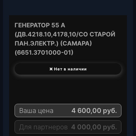
ГЕНЕРАТОР 55 А
(ДВ.4218.10,4178,10/СО СТАРОЙ
ПАН.ЭЛЕКТР.) (САМАРА)
(6651.3701000-01)
❌ Нет в наличии
T
e
W
l
h
E
e
a
-
Ваша цена
4 600,00
руб.
g
t
M
r
s
a
a
A
i
Для партнеров
4 000,00
руб.
m
p
l