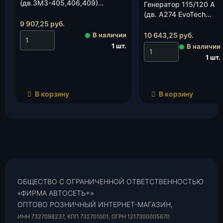
(дв.ЗМЗ-405,406,409)
Генератор 115/120 А
(Прамо/ELTRA)(5122.3771-10),
(дв. А274 EvoTech
шт.
9 907,25
руб.
2,,дв.409.052 ZMZ-
PRO)(4090-60-
◉
В наличии
10 643,25
руб.
3701000-00)
1 шт.
◉
В наличии
(Прамо/ELTRA)
1 шт.
(5172.3771), шт.
В корзину
В корзину
ОБЩЕСТВО С ОГРАНИЧЕННОЙ ОТВЕТСТВЕННОСТЬЮ
«ФИРМА АВТОСЕТЬ+»
ОПТОВО РОЗНИЧНЫЙ ИНТЕРНЕТ-МАГАЗИН,
ИНН 7327098237, КПП 732701001, ОГРН 1217300005670