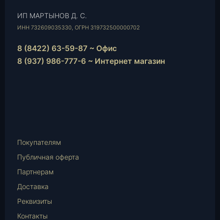
ИП МАРТЫНОВ Д. С.
ИНН 732609035330, ОГРН 319732500000702
8 (8422) 63-59-87 ~ Офис
8 (937) 986-777-6 ~ Интернет магазин
Instagram
vk.com
Telegram
WhatsApp
E-
Mail
Покупателям
Публичная оферта
Партнерам
Доставка
Реквизиты
Контакты