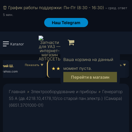
⏰ График работы поддержки: Пн-Пт (8:30 - 16:30)
~ сред. ответ
5 мин.
Наш Telegram
Просмотр корзи
Каталог
Войти или зарегистрировать
Ваша корзина на данный
лий Ш.
Роман П.
момент пуста.
yahoo.com
ro***@gmail.com
Перейти в магазин
Главная
»
Электрооборудование и приборы
»
Генератор
55 А (дв.4218.10,4178,10/со старой пан.электр.) (Самара)
(6651.3701000-01)