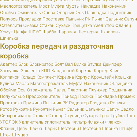
Маслоотражатель
Мост
Муфта
Муфты
Накладка
Наконечник
Обойма
Омыватель
Опора
Опорник
Ось
Площадка
Подшипник
Полуось
Прокладка
Проставка
Пыльник
РК
Рычаг
Сальник
Сапун
Сателлиты
Смазка
Стакан
Сухарь
Трещетка
Узел
Упор
Фланец
Хомут
Цапфа
ШРУС
Шайба
Шаровая
Шестерня
Шкворень
Шпилька
Коробка передач и раздаточная
коробка
Адаптер
Блок
Блокиратор
Болт
Вал
Вилка
Втулка
Демпфер
Заглушка
Заклепка
КПП
Карданный
Каретка
Картер
Клин
Колпачок
Кольцо
Комплект
Корзина
Корпус
Кронштейн
Крышка
Кулиса
Масло
Маслоотражатель
Муфта
Наконечник
Облицовка
Обойма
Ось
Отражатель
Палец
Пластина
Плунжер
Подшипник
Полукольцо
Предохранитель
Привод
Пробка
Прокладка
Промеж
Проставка
Пружина
Пыльник
РК
Радиатор
Раздатка
Ролики
Ротор
Рукоятка
Рукоятки
Рычаг
Сальник
Сальники
Сапун
Седло
Синхронизатор
Стакан
Стопор
Ступица
Сухарь
Трос
Трубка
Тяга
УГОЛОК
Удлинитель
Уплотнитель
Фильтр
Флажки
Флажок
Фланец
Цепь
Шайба
Шарик
Шестерни
Шестерня
Шпонка
Штифт
Шток
Штуцер