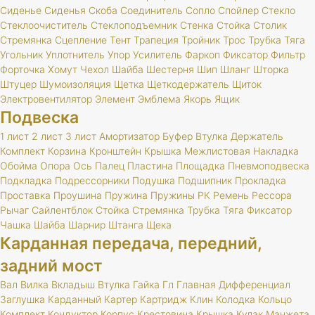
Сиденье
Сиденья
Скоба
Соединитель
Сопло
Спойлер
Стекло
Стеклоочиститель
Стеклоподъемник
Стенка
Стойка
Столик
Стремянка
Сцепление
Тент
Трапеция
Тройник
Трос
Трубка
Тяга
Угольник
Уплотнитель
Упор
Усилитель
Фаркоп
Фиксатор
Фильтр
Форточка
Хомут
Чехол
Шайба
Шестерня
Шип
Шланг
Шторка
Штуцер
Шумоизоляция
Щетка
Щеткодержатель
Щиток
Электровентилятор
Элемент
Эмблема
Якорь
Ящик
Подвеска
1 лист
2 лист
3 лист
Амортизатор
Буфер
Втулка
Держатель
Комплект
Корзина
Кронштейн
Крышка
Межлистовая
Накладка
Обойма
Опора
Ось
Палец
Пластина
Площадка
Пневмоподвеска
Подкладка
Подрессорники
Подушка
Подшипник
Прокладка
Проставка
Проушина
Пружина
Пружины
РК
Ремень
Рессора
Рычаг
Сайлентблок
Стойка
Стремянка
Трубка
Тяга
Фиксатор
Чашка
Шайба
Шарнир
Штанга
Щека
Карданная передача, передний,
задний мост
Вал
Вилка
Вкладыш
Втулка
Гайка
Гл
Главная
Дифференциал
Заглушка
Карданный
Картер
Картридж
Клин
Колодка
Кольцо
Комплект
Кондуктор
Корпус
Крестовина
Крышка
Кулак
Манжета