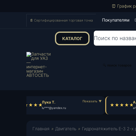
⏰ График р
Покупателям
📄 Сертифицированная торговая точка
КАТАЛОГ
Поиск
товаров
🔍 поиск товаров
Лука Т.
Ал
lu***@yandex.ru
al*
Главная
»
Двигатель
»
Гидронатяжитель Е-3 2-х 