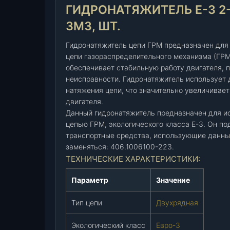
н
ГИДРОНАТЯЖИТЕЛЬ Е-3 2-Х
а
ЗМЗ, ШТ.
т
я
Гидронатяжитель цепи ГРМ предназначен для
ж
цепи газораспределительного механизма (ГРМ
и
обеспечивает стабильную работу двигателя, 
т
неисправности. Гидронатяжитель использует
е
натяжения цепи, что значительно увеличивае
л
двигателя.
ь
Данный гидронатяжитель предназначен для и
цепью ГРМ, экологического класса Е-3. Он по
Е
транспортные средства, использующие данные
-
заменяться: 406.1006100-223.
3
ТЕХНИЧЕСКИЕ ХАРАКТЕРИСТИКИ:
2
-
Параметр
Значение
х
р
Тип цепи
Двухрядная
я
д
Экологический класс
Евро-3