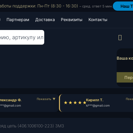
аботы поддержки: Пн-Пт (8:30 - 16:30)
Наш T
~ сред. ответ 5 мин.
Партнерам
Доставка
Реквизиты
Контакты
Пр
Ваша ко
Пер
ександр Ф.
Кирилл Т.
**@gmail.com
ki***@gmail.com
ряд цепь (406.1006100-223) ЗМЗ