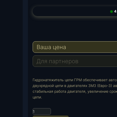
◉
4
T
e
W
l
h
E
e
a
-
Ваша цена
g
t
M
r
s
a
a
A
i
Для партнеров
m
p
l
p
Гидронатяжитель цепи ГРМ обеспечивает авт
двухрядной цепи в двигателях ЗМЗ (Евро-3) 
стабильная работа двигателя, увеличение ср
цепи.
К