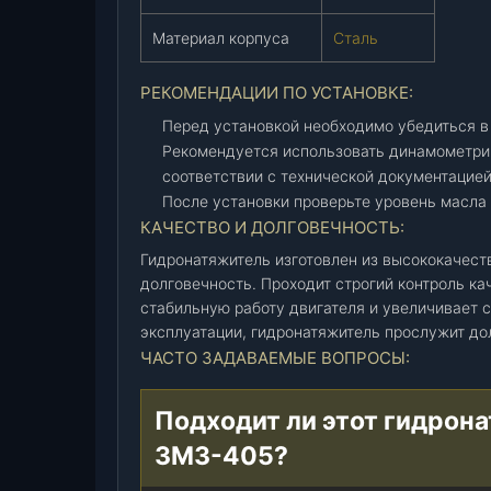
ц
е
Материал корпуса
Сталь
п
ь
РЕКОМЕНДАЦИИ ПО УСТАНОВКЕ:
(
Перед установкой необходимо убедиться в
4
Рекомендуется использовать динамометри
0
соответствии с технической документацией
6
После установки проверьте уровень масла 
.
КАЧЕСТВО И ДОЛГОВЕЧНОСТЬ:
1
0
Гидронатяжитель изготовлен из высококачест
0
долговечность. Проходит строгий контроль ка
6
стабильную работу двигателя и увеличивает 
1
эксплуатации, гидронатяжитель прослужит дол
0
ЧАСТО ЗАДАВАЕМЫЕ ВОПРОСЫ:
0
-
Подходит ли этот гидрон
2
ЗМЗ-405?
2
3