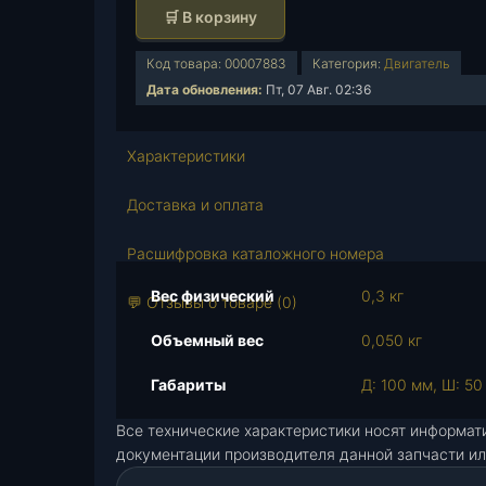
о
🛒 В корзину
л
и
Код товара:
00007883
Категория:
Двигатель
ч
Дата обновления:
Пт, 07 Авг. 02:36
е
с
т
Характеристики
в
о
Доставка и оплата
т
о
Расшифровка каталожного номера
в
Вес физический
0,3 кг
а
💬 Отзывы о товаре (0)
р
Объемный вес
0,050 кг
а
Г
Габариты
Д: 100 мм, Ш: 50
и
д
Все технические характеристики носят информат
р
документации производителя данной запчасти ил
о