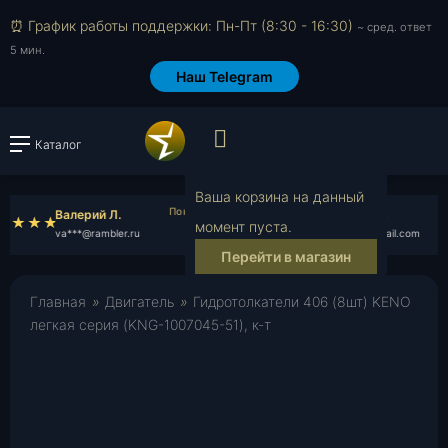
⏰ График работы поддержки: Пн-Пт (8:30 - 16:30)
~ сред. ответ
5 мин.
Наш Telegram
Просмотр корзин
Каталог
Войти или зарегистрировать
В
Ваша корзина на данный
Валерий Л.
Денис Ч.
момент пуста.
va***@rambler.ru
de***@gmail.com
Перейти в магазин
Главная
»
Двигатель
»
Гидротолкатели 406 (8шт) KENO
легкая серия (KNG-1007045-51), к-т