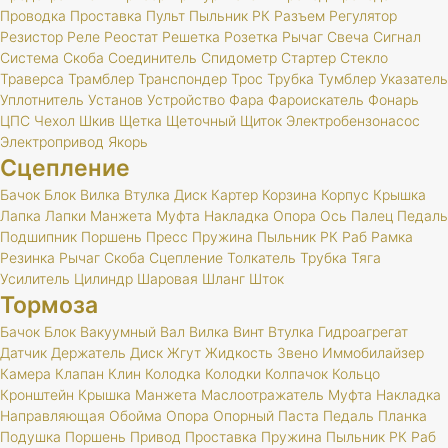
Проводка
Проставка
Пульт
Пыльник
РК
Разъем
Регулятор
Резистор
Реле
Реостат
Решетка
Розетка
Рычаг
Свеча
Сигнал
Система
Скоба
Соединитель
Спидометр
Стартер
Стекло
Траверса
Трамблер
Транспондер
Трос
Трубка
Тумблер
Указатель
Уплотнитель
Установ
Устройство
Фара
Фароискатель
Фонарь
ЦПС
Чехол
Шкив
Щетка
Щеточный
Щиток
Электробензонасос
Электропривод
Якорь
Сцепление
Бачок
Блок
Вилка
Втулка
Диск
Картер
Корзина
Корпус
Крышка
Лапка
Лапки
Манжета
Муфта
Накладка
Опора
Ось
Палец
Педаль
Подшипник
Поршень
Пресс
Пружина
Пыльник
РК
Раб
Рамка
Резинка
Рычаг
Скоба
Сцепление
Толкатель
Трубка
Тяга
Усилитель
Цилиндр
Шаровая
Шланг
Шток
Тормоза
Бачок
Блок
Вакуумный
Вал
Вилка
Винт
Втулка
Гидроагрегат
Датчик
Держатель
Диск
Жгут
Жидкость
Звено
Иммобилайзер
Камера
Клапан
Клин
Колодка
Колодки
Колпачок
Кольцо
Кронштейн
Крышка
Манжета
Маслоотражатель
Муфта
Накладка
Направляющая
Обойма
Опора
Опорный
Паста
Педаль
Планка
Подушка
Поршень
Привод
Проставка
Пружина
Пыльник
РК
Раб