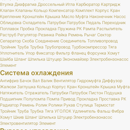
Втулка
Диафрагма
Дроссельный
Игла
Карбюратор
Картридж
Клапан
Клапаны
Кольцо
Компенсатор
Комплект
Корпус
Кран
Крепление
Кронштейн
Крышка
Масло
Муфта
Наконечник
Насос
Облицовка
Охладитель
Патрубки
Патрубок
Педаль
Переходник
Поплавок
Пробка
Прокладка
Пружина
РК
Рампа
Распылитель
Раструб
Регулятор
Резинка
Рейка
Ремень
Рычаг
Сектор
Сепаратор
Скоба
Соединение
Соединитель
Топливопровод
Тройник
Труба
Трубка
Трубопровод
Турбокомпрессор
Тяга
Уплотнитель
Упор
Фиксатор
Фильтр
Фланец
Форсунка
Хомут
Шайба
Шланг
Шпилька
Штуцер
Экономайзер
Электробензонасос
Элемент
Система охлаждения
Антифриз
Бачок
Вал
Валик
Вентилятор
Гидромуфта
Диффузор
Жалюзи
Заглушка
Кольцо
Корпус
Кран
Кронштейн
Крышка
Муфта
Натяжитель
Отражатель
Патрубки
Патрубок
Пистон
Подушка
Подшипник
Полупомпа
Помпа
Привод
Прокладка
Проставка
РК
Радиатор
Ремень
Ролик
Ролики
Рукав
Ступица
Термостат
Тройник
Труба
Трубка
Тяга
УГОЛОК
Удлинитель
Фальш
Фибра
Хомут
Шкив
Шланг
Шпилька
Штуцер
Электробензонасос
Электровентилятор
Элемент