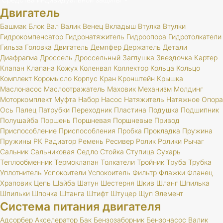
Двигатель
Башмак
Блок
Вал
Валик
Венец
Вкладыш
Втулка
Втулки
Гидрокомпенсатор
Гидронатяжитель
Гидроопора
Гидротолкатели
Гильза
Головка
Двигатель
Демпфер
Держатель
Детали
Диафрагма
Дроссель
Дроссельный
Заглушка
Звездочка
Картер
Клапан
Клапана
Кожух
Коленвал
Коллектор
Кольца
Кольцо
Комплект
Коромысло
Корпус
Кран
Кронштейн
Крышка
Маслонасос
Маслоотражатель
Маховик
Механизм
Молдинг
Моторкомплект
Муфта
Набор
Насос
Натяжитель
Натяжное
Опора
Ось
Палец
Патрубки
Переходник
Пластина
Подушка
Подшипник
Полушайба
Поршень
Поршневая
Поршневые
Привод
Приспособление
Приспособления
Пробка
Прокладка
Пружина
Пружины
РК
Радиатор
Ремень
Ресивер
Ролик
Ролики
Рычаг
Сальник
Сальниковая
Седло
Стойка
Ступица
Сухарь
Теплообменник
Термоклапан
Толкатели
Тройник
Труба
Трубка
Уплотнитель
Успокоители
Успокоитель
Фильтр
Флажки
Фланец
Храповик
Цепь
Шайба
Шатун
Шестерня
Шкив
Шланг
Шпилька
Шпильки
Шпонка
Штанга
Штифт
Штуцер
Щуп
Элемент
Система питания двигателя
Адсорбер
Акселератор
Бак
Бензозаборник
Бензонасос
Валик