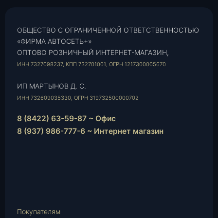
ОБЩЕСТВО С ОГРАНИЧЕННОЙ ОТВЕТСТВЕННОСТЬЮ
«ФИРМА АВТОСЕТЬ+»
ОПТОВО РОЗНИЧНЫЙ ИНТЕРНЕТ-МАГАЗИН,
ИНН 7327098237, КПП 732701001, ОГРН 1217300005670
ИП МАРТЫНОВ Д. С.
ИНН 732609035330, ОГРН 319732500000702
8 (8422) 63-59-87 ~ Офис
8 (937) 986-777-6 ~ Интернет магазин
Instagram
vk.com
Telegram
WhatsApp
E-
Mail
Покупателям