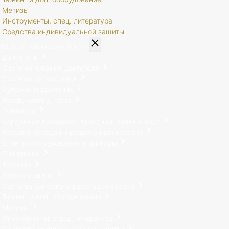
Метизы
Инструменты, спец. литература
Средства индивидуальной защиты
Каталог запчастей
8 807
Двигатель
Система питания двигателя
Система охлаждения
Рулевое управление
Кузов, кабина, рама
Подвеска
Карданная передача, передний, задний мост
Коробка передач и раздаточная коробка
Электрооборудование и приборы
Сцепление
Тормоза
Колеса и шины
Система выпуска отработавших газов
Тюнинг и доп. оборудование
Метизы
Инструменты, спец. литература
Средства индивидуальной защиты