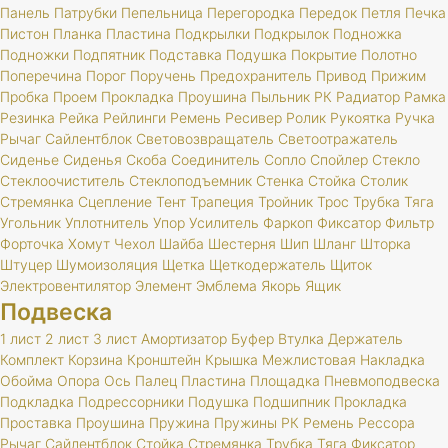
Панель
Патрубки
Пепельница
Перегородка
Передок
Петля
Печка
Пистон
Планка
Пластина
Подкрылки
Подкрылок
Подножка
Подножки
Подпятник
Подставка
Подушка
Покрытие
Полотно
Поперечина
Порог
Поручень
Предохранитель
Привод
Прижим
Пробка
Проем
Прокладка
Проушина
Пыльник
РК
Радиатор
Рамка
Резинка
Рейка
Рейлинги
Ремень
Ресивер
Ролик
Рукоятка
Ручка
Рычаг
Сайлентблок
Световозвращатель
Светоотражатель
Сиденье
Сиденья
Скоба
Соединитель
Сопло
Спойлер
Стекло
Стеклоочиститель
Стеклоподъемник
Стенка
Стойка
Столик
Стремянка
Сцепление
Тент
Трапеция
Тройник
Трос
Трубка
Тяга
Угольник
Уплотнитель
Упор
Усилитель
Фаркоп
Фиксатор
Фильтр
Форточка
Хомут
Чехол
Шайба
Шестерня
Шип
Шланг
Шторка
Штуцер
Шумоизоляция
Щетка
Щеткодержатель
Щиток
Электровентилятор
Элемент
Эмблема
Якорь
Ящик
Подвеска
1 лист
2 лист
3 лист
Амортизатор
Буфер
Втулка
Держатель
Комплект
Корзина
Кронштейн
Крышка
Межлистовая
Накладка
Обойма
Опора
Ось
Палец
Пластина
Площадка
Пневмоподвеска
Подкладка
Подрессорники
Подушка
Подшипник
Прокладка
Проставка
Проушина
Пружина
Пружины
РК
Ремень
Рессора
Рычаг
Сайлентблок
Стойка
Стремянка
Трубка
Тяга
Фиксатор