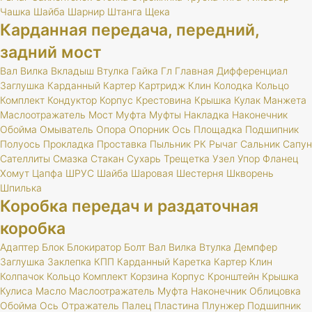
Чашка
Шайба
Шарнир
Штанга
Щека
Карданная передача, передний,
задний мост
Вал
Вилка
Вкладыш
Втулка
Гайка
Гл
Главная
Дифференциал
Заглушка
Карданный
Картер
Картридж
Клин
Колодка
Кольцо
Комплект
Кондуктор
Корпус
Крестовина
Крышка
Кулак
Манжета
Маслоотражатель
Мост
Муфта
Муфты
Накладка
Наконечник
Обойма
Омыватель
Опора
Опорник
Ось
Площадка
Подшипник
Полуось
Прокладка
Проставка
Пыльник
РК
Рычаг
Сальник
Сапун
Сателлиты
Смазка
Стакан
Сухарь
Трещетка
Узел
Упор
Фланец
Хомут
Цапфа
ШРУС
Шайба
Шаровая
Шестерня
Шкворень
Шпилька
Коробка передач и раздаточная
коробка
Адаптер
Блок
Блокиратор
Болт
Вал
Вилка
Втулка
Демпфер
Заглушка
Заклепка
КПП
Карданный
Каретка
Картер
Клин
Колпачок
Кольцо
Комплект
Корзина
Корпус
Кронштейн
Крышка
Кулиса
Масло
Маслоотражатель
Муфта
Наконечник
Облицовка
Обойма
Ось
Отражатель
Палец
Пластина
Плунжер
Подшипник