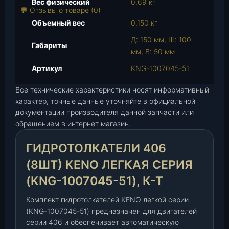
Вес физический
0,69 кг
а
💬 Отзывы о товаре (0)
р
Объемный вес
0,150 кг
а
Д: 150 мм, Ш: 100
Г
Габариты
мм, В: 50 мм
и
д
Артикул
KNG-1007045-51
р
Все технические характеристики носят информативный
о
характер, точные данные уточняйте в официальной
т
документации производителя данной запчасти или
о
обращением в интернет магазин.
л
к
ГИДРОТОЛКАТЕЛИ 406
а
т
(8ШТ) KENO ЛЕГКАЯ СЕРИЯ
е
(KNG-1007045-51), К-Т
л
и
Комплект гидротолкателей KENO легкой серии
4
(KNG-1007045-51) предназначен для двигателей
0
серии 406 и обеспечивает автоматическую