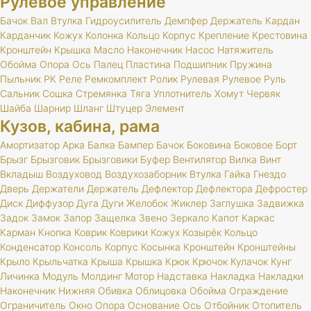
Рулевое управление
Бачок
Вал
Втулка
Гидроусилитель
Демпфер
Держатель
Кардан
Карданчик
Кожух
Колонка
Кольцо
Корпус
Крепление
Крестовина
Кронштейн
Крышка
Масло
Наконечник
Насос
Натяжитель
Обойма
Опора
Ось
Палец
Пластина
Подшипник
Пружина
Пыльник
РК
Реле
Ремкомплект
Ролик
Рулевая
Рулевое
Руль
Сальник
Сошка
Стремянка
Тяга
Уплотнитель
Хомут
Червяк
Шайба
Шарнир
Шланг
Штуцер
Элемент
Кузов, кабина, рама
Амортизатор
Арка
Балка
Бампер
Бачок
Боковина
Боковое
Борт
Брызг
Брызговик
Брызговики
Буфер
Вентилятор
Вилка
Винт
Вкладыш
Воздуховод
Воздухозаборник
Втулка
Гайка
Гнездо
Дверь
Держатели
Держатель
Дефлектор
Дефлектора
Дефростер
Диск
Диффузор
Дуга
Дуги
Желобок
Жиклер
Заглушка
Задвижка
Задок
Замок
Запор
Защелка
Звено
Зеркало
Капот
Каркас
Карман
Кнопка
Коврик
Коврики
Кожух
Козырёк
Кольцо
Конденсатор
Консоль
Корпус
Косынка
Кронштейн
Кронштейны
Крыло
Крыльчатка
Крыша
Крышка
Крюк
Крючок
Кулачок
Кунг
Личинка
Модуль
Молдинг
Мотор
Надставка
Накладка
Накладки
Наконечник
Нижняя
Обивка
Облицовка
Обойма
Ограждение
Ограничитель
Окно
Опора
Основание
Ось
Отбойник
Отопитель