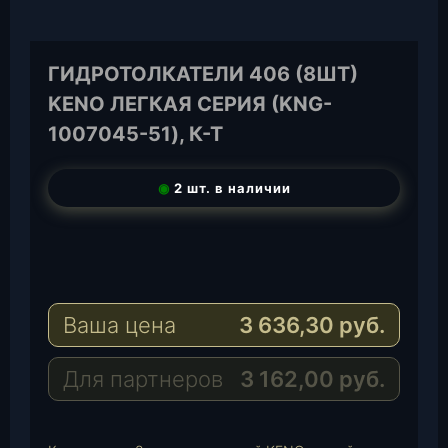
ГИДРОТОЛКАТЕЛИ 406 (8ШТ)
KENO ЛЕГКАЯ СЕРИЯ (KNG-
1007045-51), К-Т
◉
2 шт. в наличии
T
e
W
l
h
E
e
a
-
Ваша цена
3 636,30
руб.
g
t
M
r
s
a
a
A
i
Для партнеров
3 162,00
руб.
m
p
l
p