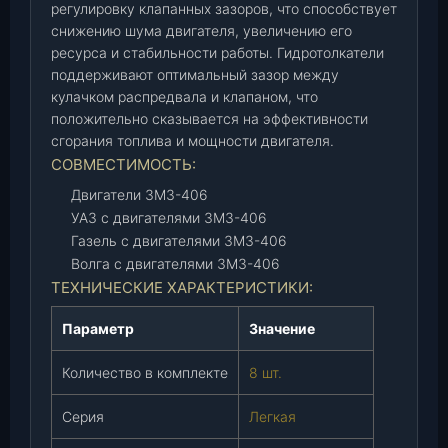
6
регулировку клапанных зазоров, что способствует
(
снижению шума двигателя, увеличению его
8
ресурса и стабильности работы. Гидротолкатели
поддерживают оптимальный зазор между
ш
кулачком распредвала и клапаном, что
т
положительно сказывается на эффективности
)
сгорания топлива и мощности двигателя.
K
СОВМЕСТИМОСТЬ:
E
N
Двигатели ЗМЗ-406
O
УАЗ с двигателями ЗМЗ-406
л
Газель с двигателями ЗМЗ-406
е
Волга с двигателями ЗМЗ-406
г
ТЕХНИЧЕСКИЕ ХАРАКТЕРИСТИКИ:
к
а
Параметр
Значение
я
Количество в комплекте
8 шт.
с
е
Серия
Легкая
р
и