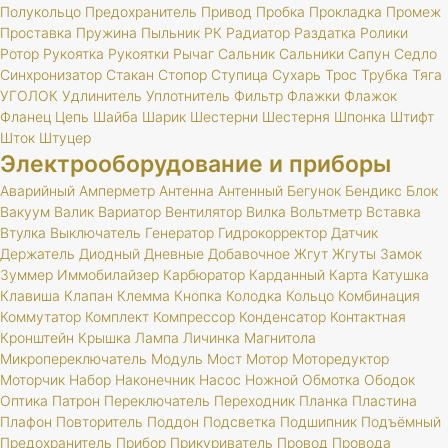
Полукольцо
Предохранитель
Привод
Пробка
Прокладка
Промеж
Проставка
Пружина
Пыльник
РК
Радиатор
Раздатка
Ролики
Ротор
Рукоятка
Рукоятки
Рычаг
Сальник
Сальники
Сапун
Седло
Синхронизатор
Стакан
Стопор
Ступица
Сухарь
Трос
Трубка
Тяга
УГОЛОК
Удлинитель
Уплотнитель
Фильтр
Флажки
Флажок
Фланец
Цепь
Шайба
Шарик
Шестерни
Шестерня
Шпонка
Штифт
Шток
Штуцер
Электрооборудование и приборы
Аварийный
Амперметр
Антенна
Антенный
Бегунок
Бендикс
Блок
Вакуум
Валик
Вариатор
Вентилятор
Вилка
Вольтметр
Вставка
Втулка
Выключатель
Генератор
Гидрокорректор
Датчик
Держатель
Диодный
Дневные
Добавочное
Жгут
Жгуты
Замок
Зуммер
Иммобилайзер
Карбюратор
Карданный
Карта
Катушка
Клавиша
Клапан
Клемма
Кнопка
Колодка
Кольцо
Комбинация
Коммутатор
Комплект
Компрессор
Конденсатор
Контактная
Кронштейн
Крышка
Лампа
Личинка
Магнитола
Микропереключатель
Модуль
Мост
Мотор
Моторедуктор
Моторчик
Набор
Наконечник
Насос
Ножной
Обмотка
Ободок
Оптика
Патрон
Переключатель
Переходник
Планка
Пластина
Плафон
Повторитель
Поддон
Подсветка
Подшипник
Подъёмный
Предохранитель
Прибор
Прикуриватель
Провод
Провода