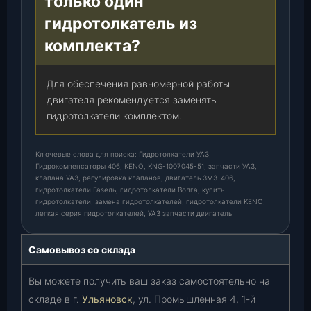
только один
гидротолкатель из
комплекта?
Для обеспечения равномерной работы
двигателя рекомендуется заменять
гидротолкатели комплектом.
Ключевые слова для поиска: Гидротолкатели УАЗ,
Гидрокомпенсаторы 406, KENO, KNG-1007045-51, запчасти УАЗ,
клапана УАЗ, регулировка клапанов, двигатель ЗМЗ-406,
гидротолкатели Газель, гидротолкатели Волга, купить
гидротолкатели, замена гидротолкателей, гидротолкатели KENO,
легкая серия гидротолкателей, УАЗ запчасти двигатель
Самовывоз со склада
Вы можете получить ваш заказ самостоятельно на
складе в г.
Ульяновск
, ул. Промышленная 4, 1-й