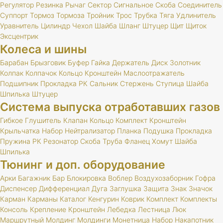
Регулятор
Резинка
Рычаг
Сектор
Сигнальное
Скоба
Соединитель
Суппорт
Тормоз
Тормоза
Тройник
Трос
Трубка
Тяга
Удлинитель
Уравнитель
Цилиндр
Чехол
Шайба
Шланг
Штуцер
Щит
Щиток
Эксцентрик
Колеса и шины
Барабан
Брызговик
Буфер
Гайка
Держатель
Диск
Золотник
Колпак
Колпачок
Кольцо
Кронштейн
Маслоотражатель
Подшипник
Прокладка
РК
Сальник
Стержень
Ступица
Шайба
Шпилька
Штуцер
Система выпуска отработавших газов
Гибкое
Глушитель
Клапан
Кольцо
Комплект
Кронштейн
Крыльчатка
Набор
Нейтрализатор
Планка
Подушка
Прокладка
Пружина
РК
Резонатор
Скоба
Труба
Фланец
Хомут
Шайба
Шпилька
Тюнинг и доп. оборудование
Арки
Багажник
Бар
Блокировка
Воблер
Воздухозаборник
Гофра
Диспенсер
Дифференциал
Дуга
Заглушка
Защита
Знак
Значок
Карман
Карманы
Каталог
Кенгурин
Коврик
Комплект
Комплекты
Консоль
Крепление
Кронштейн
Лебедка
Лестница
Люк
Маршрутный
Молдинг
Молдинги
Монетница
Набор
Накапотник