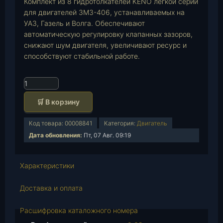
Комплект из 8 гидротолкателей KENO легкой серии
для двигателей ЗМЗ-406, устанавливаемых на
УАЗ, Газель и Волга. Обеспечивают
автоматическую регулировку клапанных зазоров,
снижают шум двигателя, увеличивают ресурс и
способствуют стабильной работе.
К
о
🛒 В корзину
л
и
Код товара:
00008841
Категория:
Двигатель
ч
Дата обновления:
Пт, 07 Авг. 09:19
е
с
т
Характеристики
в
о
Доставка и оплата
т
о
Расшифровка каталожного номера
в