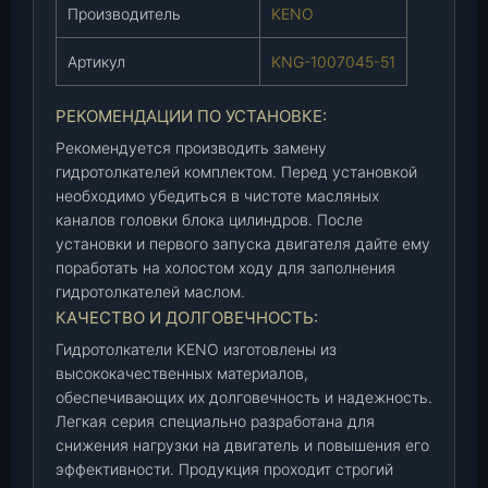
Производитель
KENO
я
(
Артикул
KNG-1007045-51
K
N
РЕКОМЕНДАЦИИ ПО УСТАНОВКЕ:
G
-
Рекомендуется производить замену
1
гидротолкателей комплектом. Перед установкой
0
необходимо убедиться в чистоте масляных
каналов головки блока цилиндров. После
0
установки и первого запуска двигателя дайте ему
7
поработать на холостом ходу для заполнения
0
гидротолкателей маслом.
4
КАЧЕСТВО И ДОЛГОВЕЧНОСТЬ:
5
-
Гидротолкатели KENO изготовлены из
5
высококачественных материалов,
1
обеспечивающих их долговечность и надежность.
)
Легкая серия специально разработана для
снижения нагрузки на двигатель и повышения его
,
эффективности. Продукция проходит строгий
к