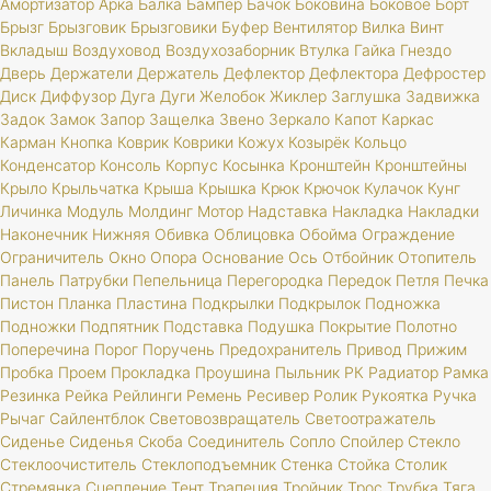
Амортизатор
Арка
Балка
Бампер
Бачок
Боковина
Боковое
Борт
Брызг
Брызговик
Брызговики
Буфер
Вентилятор
Вилка
Винт
Вкладыш
Воздуховод
Воздухозаборник
Втулка
Гайка
Гнездо
Дверь
Держатели
Держатель
Дефлектор
Дефлектора
Дефростер
Диск
Диффузор
Дуга
Дуги
Желобок
Жиклер
Заглушка
Задвижка
Задок
Замок
Запор
Защелка
Звено
Зеркало
Капот
Каркас
Карман
Кнопка
Коврик
Коврики
Кожух
Козырёк
Кольцо
Конденсатор
Консоль
Корпус
Косынка
Кронштейн
Кронштейны
Крыло
Крыльчатка
Крыша
Крышка
Крюк
Крючок
Кулачок
Кунг
Личинка
Модуль
Молдинг
Мотор
Надставка
Накладка
Накладки
Наконечник
Нижняя
Обивка
Облицовка
Обойма
Ограждение
Ограничитель
Окно
Опора
Основание
Ось
Отбойник
Отопитель
Панель
Патрубки
Пепельница
Перегородка
Передок
Петля
Печка
Пистон
Планка
Пластина
Подкрылки
Подкрылок
Подножка
Подножки
Подпятник
Подставка
Подушка
Покрытие
Полотно
Поперечина
Порог
Поручень
Предохранитель
Привод
Прижим
Пробка
Проем
Прокладка
Проушина
Пыльник
РК
Радиатор
Рамка
Резинка
Рейка
Рейлинги
Ремень
Ресивер
Ролик
Рукоятка
Ручка
Рычаг
Сайлентблок
Световозвращатель
Светоотражатель
Сиденье
Сиденья
Скоба
Соединитель
Сопло
Спойлер
Стекло
Стеклоочиститель
Стеклоподъемник
Стенка
Стойка
Столик
Стремянка
Сцепление
Тент
Трапеция
Тройник
Трос
Трубка
Тяга