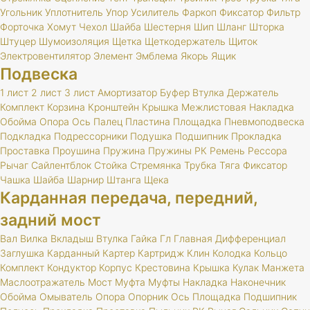
Угольник
Уплотнитель
Упор
Усилитель
Фаркоп
Фиксатор
Фильтр
Форточка
Хомут
Чехол
Шайба
Шестерня
Шип
Шланг
Шторка
Штуцер
Шумоизоляция
Щетка
Щеткодержатель
Щиток
Электровентилятор
Элемент
Эмблема
Якорь
Ящик
Подвеска
1 лист
2 лист
3 лист
Амортизатор
Буфер
Втулка
Держатель
Комплект
Корзина
Кронштейн
Крышка
Межлистовая
Накладка
Обойма
Опора
Ось
Палец
Пластина
Площадка
Пневмоподвеска
Подкладка
Подрессорники
Подушка
Подшипник
Прокладка
Проставка
Проушина
Пружина
Пружины
РК
Ремень
Рессора
Рычаг
Сайлентблок
Стойка
Стремянка
Трубка
Тяга
Фиксатор
Чашка
Шайба
Шарнир
Штанга
Щека
Карданная передача, передний,
задний мост
Вал
Вилка
Вкладыш
Втулка
Гайка
Гл
Главная
Дифференциал
Заглушка
Карданный
Картер
Картридж
Клин
Колодка
Кольцо
Комплект
Кондуктор
Корпус
Крестовина
Крышка
Кулак
Манжета
Маслоотражатель
Мост
Муфта
Муфты
Накладка
Наконечник
Обойма
Омыватель
Опора
Опорник
Ось
Площадка
Подшипник