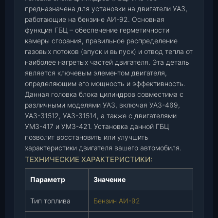
З
предназначена для установки на двигатели УАЗ,
1
работающие на бензине АИ-92. Основная
0
функция ГБЦ – обеспечение герметичности
0
камеры сгорания, правильное распределение
(
газовых потоков (впуск и выпуск) и отвод тепла от
наиболее нагретых частей двигателя. Эта деталь
9
является ключевым элементом двигателя,
2
определяющим его мощность и эффективность.
б
Данная головка блока цилиндров совместима с
е
различными моделями УАЗ, включая УАЗ-469,
н
УАЗ-31512, УАЗ-31514, а также с двигателями
.
УМЗ-417 и УМЗ-421. Установка данной ГБЦ
)
позволит восстановить или улучшить
(
характеристики двигателя вашего автомобиля.
4
ТЕХНИЧЕСКИЕ ХАРАКТЕРИСТИКИ:
2
0
Параметр
Значение
.
4
Тип топлива
Бензин АИ-92
2