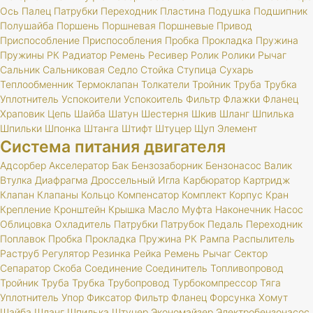
Ось
Палец
Патрубки
Переходник
Пластина
Подушка
Подшипник
Полушайба
Поршень
Поршневая
Поршневые
Привод
Приспособление
Приспособления
Пробка
Прокладка
Пружина
Пружины
РК
Радиатор
Ремень
Ресивер
Ролик
Ролики
Рычаг
Сальник
Сальниковая
Седло
Стойка
Ступица
Сухарь
Теплообменник
Термоклапан
Толкатели
Тройник
Труба
Трубка
Уплотнитель
Успокоители
Успокоитель
Фильтр
Флажки
Фланец
Храповик
Цепь
Шайба
Шатун
Шестерня
Шкив
Шланг
Шпилька
Шпильки
Шпонка
Штанга
Штифт
Штуцер
Щуп
Элемент
Система питания двигателя
Адсорбер
Акселератор
Бак
Бензозаборник
Бензонасос
Валик
Втулка
Диафрагма
Дроссельный
Игла
Карбюратор
Картридж
Клапан
Клапаны
Кольцо
Компенсатор
Комплект
Корпус
Кран
Крепление
Кронштейн
Крышка
Масло
Муфта
Наконечник
Насос
Облицовка
Охладитель
Патрубки
Патрубок
Педаль
Переходник
Поплавок
Пробка
Прокладка
Пружина
РК
Рампа
Распылитель
Раструб
Регулятор
Резинка
Рейка
Ремень
Рычаг
Сектор
Сепаратор
Скоба
Соединение
Соединитель
Топливопровод
Тройник
Труба
Трубка
Трубопровод
Турбокомпрессор
Тяга
Уплотнитель
Упор
Фиксатор
Фильтр
Фланец
Форсунка
Хомут
Шайба
Шланг
Шпилька
Штуцер
Экономайзер
Электробензонасос