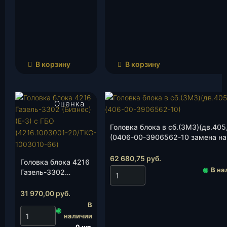
В корзину
В корзину
Оценка
4.00
из 5
Головка блока в сб.(ЗМЗ)(дв.405
(0406-00-3906562-10 замена на-
шт.
62 680,75
руб.
Головка блока 4216
◉
В на
Газель-3302
(Бизнес)(Е-3) с ГБО
(4216.1003001-
31 970,00
руб.
20/TKG-1003010-
В
◉
66), шт.
наличии