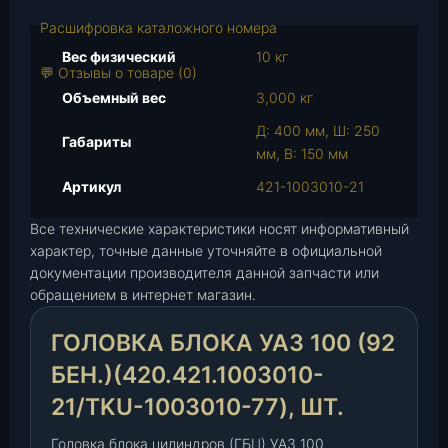
т
о
Расшифровка каталожного номера
в
Вес физический
10 кг
а
💬 Отзывы о товаре (0)
р
Объемный вес
3,000 кг
а
Д: 400 мм, Ш: 250
Г
Габариты
мм, В: 150 мм
о
л
Артикул
421-1003010-21
о
Все технические характеристики носят информативный
в
характер, точные данные уточняйте в официальной
к
документации производителя данной запчасти или
а
обращением в интернет магазин.
б
л
ГОЛОВКА БЛОКА УАЗ 100 (92
о
к
БЕН.)(420.421.1003010-
а
21/TKU-1003010-77), ШТ.
У
А
Головка блока цилиндров (ГБЦ) УАЗ 100