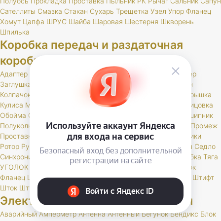
Полуось
Прокладка
Проставка
Пыльник
РК
Рычаг
Сальник
Сапун
Сателлиты
Смазка
Стакан
Сухарь
Трещетка
Узел
Упор
Фланец
Хомут
Цапфа
ШРУС
Шайба
Шаровая
Шестерня
Шкворень
Шпилька
Коробка передач и раздаточная
коробка
Адаптер
Блок
Блокиратор
Болт
Вал
Вилка
Втулка
Демпфер
Заглушка
Заклепка
КПП
Карданный
Каретка
Картер
Клин
Колпачок
Кольцо
Комплект
Корзина
Корпус
Кронштейн
Крышка
Кулиса
Масло
Маслоотражатель
Муфта
Наконечник
Облицовка
Обойма
Ось
Отражатель
Палец
Пластина
Плунжер
Подшипник
Полукольцо
Предохранитель
Привод
Пробка
Прокладка
Промеж
Проставка
Пружина
Пыльник
РК
Радиатор
Раздатка
Ролики
Ротор
Рукоятка
Рукоятки
Рычаг
Сальник
Сальники
Сапун
Седло
Синхронизатор
Стакан
Стопор
Ступица
Сухарь
Трос
Трубка
Тяга
УГОЛОК
Удлинитель
Уплотнитель
Фильтр
Флажки
Флажок
Фланец
Цепь
Шайба
Шарик
Шестерни
Шестерня
Шпонка
Штифт
Шток
Штуцер
Электрооборудование и приборы
Аварийный
Амперметр
Антенна
Антенный
Бегунок
Бендикс
Блок