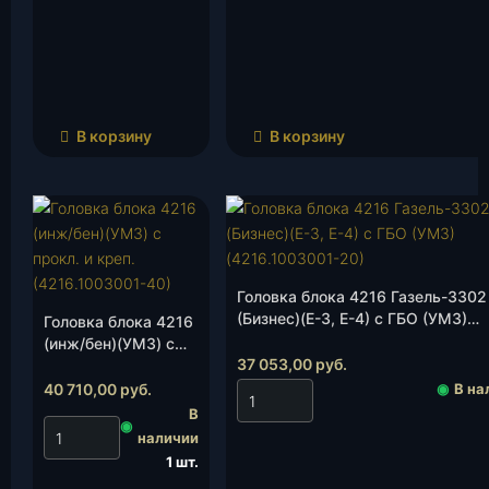
В корзину
В корзину
Головка блока 4216 Газель-3302
(Бизнес)(Е-3, Е-4) с ГБО (УМЗ)
Головка блока 4216
(4216.1003001-20), шт.
(инж/бен)(УМЗ) с
37 053,00
руб.
прокл. и креп.
(4216.1003001-40),
40 710,00
руб.
◉
В на
шт.
В
◉
наличии
1 шт.