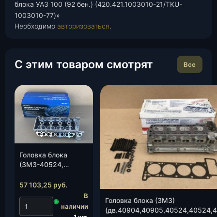
блока УАЗ 100 (92 бен.) (420.421.1003010-21/TKU-
1003010-77)»
Необходимо
авторизоваться
.
С этим товаром смотрят
Все
Головка блока
(ЗМЗ-40524,
40525,40904; E-III,
АИ-92/газ) с клап.
57 103,25
руб.
(40624.1003007-
В
Головка блока (ЗМЗ)
◉
30/TKG-1003007-
наличии
(дв.40904,40905,40524,40524,
65), шт.