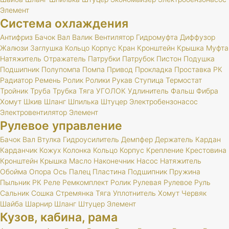
Элемент
Система охлаждения
Антифриз
Бачок
Вал
Валик
Вентилятор
Гидромуфта
Диффузор
Жалюзи
Заглушка
Кольцо
Корпус
Кран
Кронштейн
Крышка
Муфта
Натяжитель
Отражатель
Патрубки
Патрубок
Пистон
Подушка
Подшипник
Полупомпа
Помпа
Привод
Прокладка
Проставка
РК
Радиатор
Ремень
Ролик
Ролики
Рукав
Ступица
Термостат
Тройник
Труба
Трубка
Тяга
УГОЛОК
Удлинитель
Фальш
Фибра
Хомут
Шкив
Шланг
Шпилька
Штуцер
Электробензонасос
Электровентилятор
Элемент
Рулевое управление
Бачок
Вал
Втулка
Гидроусилитель
Демпфер
Держатель
Кардан
Карданчик
Кожух
Колонка
Кольцо
Корпус
Крепление
Крестовина
Кронштейн
Крышка
Масло
Наконечник
Насос
Натяжитель
Обойма
Опора
Ось
Палец
Пластина
Подшипник
Пружина
Пыльник
РК
Реле
Ремкомплект
Ролик
Рулевая
Рулевое
Руль
Сальник
Сошка
Стремянка
Тяга
Уплотнитель
Хомут
Червяк
Шайба
Шарнир
Шланг
Штуцер
Элемент
Кузов, кабина, рама