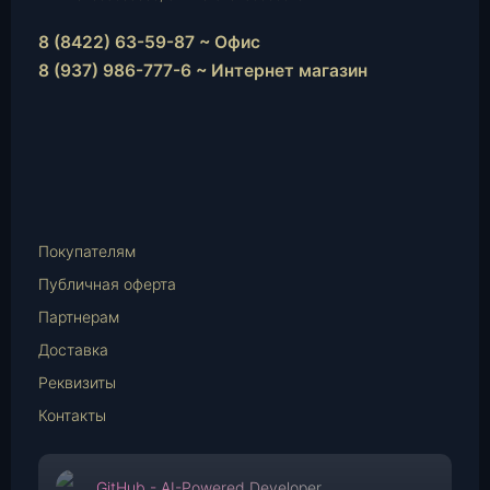
8 (8422) 63-59-87 ~ Офис
8 (937) 986-777-6 ~ Интернет магазин
Instagram
vk.com
Telegram
WhatsApp
E-
Mail
Покупателям
Публичная оферта
Партнерам
Доставка
Реквизиты
Контакты
GitHub - AI-Powered Developer