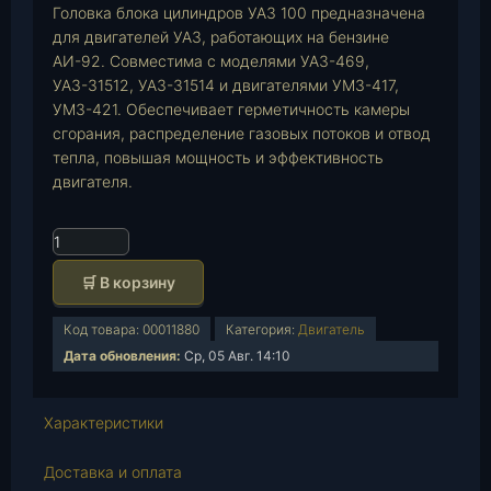
Головка блока цилиндров УАЗ 100 предназначена
для двигателей УАЗ, работающих на бензине
АИ-92. Совместима с моделями УАЗ-469,
УАЗ-31512, УАЗ-31514 и двигателями УМЗ-417,
УМЗ-421. Обеспечивает герметичность камеры
сгорания, распределение газовых потоков и отвод
тепла, повышая мощность и эффективность
двигателя.
К
о
🛒 В корзину
л
и
Код товара:
00011880
Категория:
Двигатель
ч
Дата обновления:
Ср, 05 Авг. 14:10
е
с
т
Характеристики
в
о
Доставка и оплата