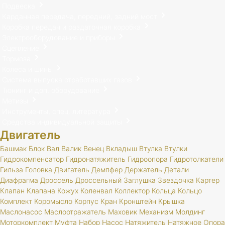
Подвеска
Карданная передача, передний, задний мост
Коробка передач и раздаточная коробка
Электрооборудование и приборы
Сцепление
Тормоза
Колеса и шины
Система выпуска отработавших газов
Тюнинг и доп. оборудование
Метизы
Инструменты, спец. литература
Средства индивидуальной защиты
Двигатель
Башмак
Блок
Вал
Валик
Венец
Вкладыш
Втулка
Втулки
Гидрокомпенсатор
Гидронатяжитель
Гидроопора
Гидротолкатели
Гильза
Головка
Двигатель
Демпфер
Держатель
Детали
Диафрагма
Дроссель
Дроссельный
Заглушка
Звездочка
Картер
Клапан
Клапана
Кожух
Коленвал
Коллектор
Кольца
Кольцо
Комплект
Коромысло
Корпус
Кран
Кронштейн
Крышка
Маслонасос
Маслоотражатель
Маховик
Механизм
Молдинг
Моторкомплект
Муфта
Набор
Насос
Натяжитель
Натяжное
Опора