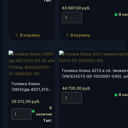
1 шт.
Е-3)(0406-24-3906562-00), шт.
63 687,00
руб.
◉
В на
В корзину
В корзину
Головка блока 4213 в сб. (инжек
(УМЗ)(4213-00-1003001-040), шт
Головка блока
44 735,00
руб.
(ЗМЗ)(дв.4021,410
◉
В на
АИ-92 а/м ГАЗель,
Волга)(0402-00-
26 312,00
руб.
1003007-70), шт.
В
◉
наличии
1 шт.