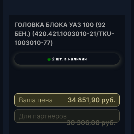
ГОЛОВКА БЛОКА УАЗ 100 (92
БЕН.) (420.421.1003010-21/TKU-
1003010-77)
◉
2 шт. в наличии
T
e
W
l
h
E
e
a
-
Ваша цена
34 851,90
руб.
g
t
M
r
s
a
a
A
i
Для партнеров
m
p
l
30 306,00
руб.
p