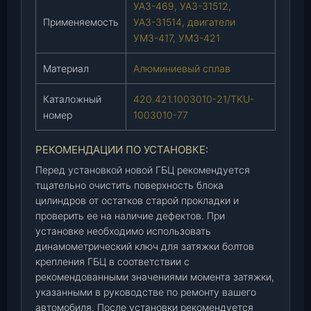
1
УАЗ-469, УАЗ-31512,
.
Применяемость
УАЗ-31514, двигатели
1
УМЗ-417, УМЗ-421
0
0
Материал
Алюминиевый сплав
3
0
Каталожный
420.421.1003010-21/TKU-
1
номер
1003010-77
0
-
РЕКОМЕНДАЦИИ ПО УСТАНОВКЕ:
2
Перед установкой новой ГБЦ рекомендуется
1
тщательно очистить поверхность блока
/
цилиндров от остатков старой прокладки и
T
проверить ее на наличие дефектов. При
K
установке необходимо использовать
U
динамометрический ключ для затяжки болтов
-
крепления ГБЦ в соответствии с
1
рекомендованными значениями момента затяжки,
0
указанными в руководстве по ремонту вашего
0
автомобиля. После установки рекомендуется