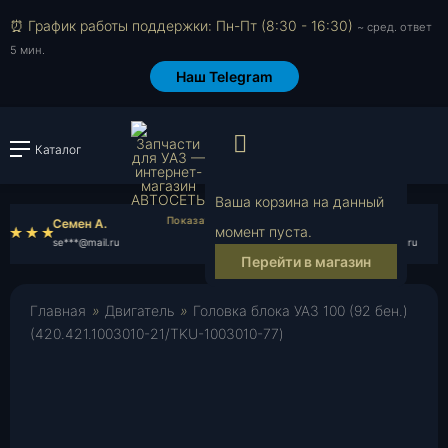
⏰ График работы поддержки: Пн-Пт (8:30 - 16:30)
~ сред. ответ
5 мин.
Наш Telegram
Просмотр корзи
Каталог
Войти или зарегистрировать
Ваша корзина на данный
Семен А.
Антон Б.
момент пуста.
se***@mail.ru
an***@rambler.ru
Перейти в магазин
Главная
»
Двигатель
»
Головка блока УАЗ 100 (92 бен.)
(420.421.1003010-21/TKU-1003010-77)