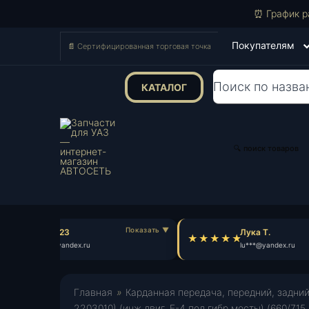
⏰ График р
Покупателям
📄 Сертифицированная торговая точка
КАТАЛОГ
Поиск
товаров
🔍 поиск товаров
sawa723
Лука Т.
sa***@yandex.ru
lu***@yandex.ru
Главная
»
Карданная передача, передний, задни
2203010) (инж.двиг.,Е-4 под гибр.мосты) (660/71