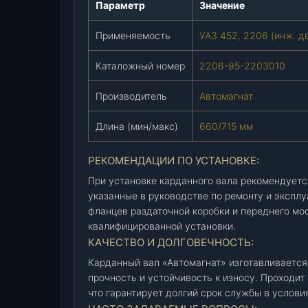
Параметр
Значение
А
в
Применяемость
УАЗ 452, 2206 (инж. дв
т
о
Каталожный номер
2206-95-2203010
м
а
Производитель
Автомагнат
г
н
Длина (мин/макс)
660/715 мм
а
т
РЕКОМЕНДАЦИИ ПО УСТАНОВКЕ:
)
(
При установке карданного вала рекомендует
2
указанные в руководстве по ремонту и экспл
фланцев раздаточной коробки и переднего мо
2
квалифицированной установки.
0
КАЧЕСТВО И ДОЛГОВЕЧНОСТЬ:
6
-
Карданный вал «Автомагнат» изготавливается
9
прочность и устойчивость к износу. Проходит 
5
что гарантирует долгий срок службы в услови
-