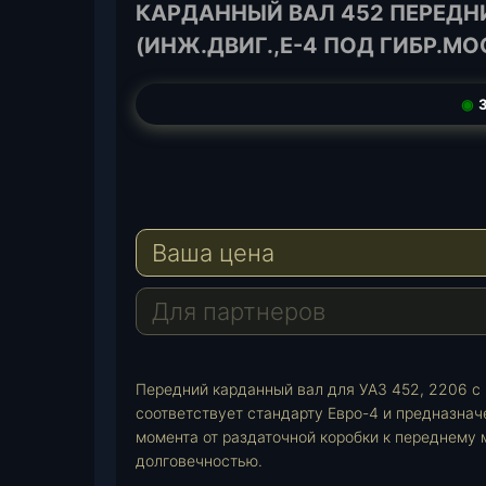
КАРДАННЫЙ ВАЛ 452 ПЕРЕДНИ
(ИНЖ.ДВИГ.,Е-4 ПОД ГИБР.МО
◉
3
T
e
W
l
h
E
e
a
-
Ваша цена
g
t
M
r
s
a
a
A
i
Для партнеров
m
p
l
p
Передний карданный вал для УАЗ 452, 2206 с
соответствует стандарту Евро-4 и предназнач
момента от раздаточной коробки к переднему
долговечностью.