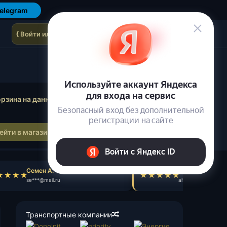
elegram
{ Войти или зарегистрироваться }
осмотр корзины
рзина на данный момент пуста.
ейти в магазин
Семен А.
Александр Ф.
se***@mail.ru
al***@gmail.com
Транспортные компании