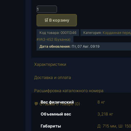
К
о
🛒 В корзину
л
и
Код товара:
00011346
Категория:
Карданная перед
ч
#УАЗ-452 (Буханка)
е
Дата обновления:
Пт, 07 Авг. 09:19
с
т
в
Характеристики
о
т
Доставка и оплата
о
в
Расшифровка каталожного номера
а
Вес физический
8 кг
р
💬 Отзывы о товаре (0)
а
Объемный вес
3,218 кг
К
а
Габариты
Д: 715 мм, Ш: 15
р