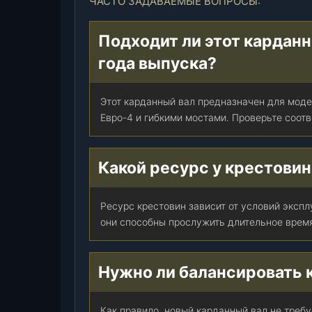
ЧАСТО ЗАДАВАЕМЫЕ ВОПРОСЫ:
2
2
Подходит ли этот карданн
0
года выпуска?
3
0
1
Этот карданный вал предназначен для моде
0
Евро-4 и гибкими мостами. Проверьте соот
)
(
и
Какой ресурс у крестовин
н
ж
Ресурс крестовин зависит от условий эксп
.
они способны прослужить длительное врем
д
в
и
Нужно ли балансировать 
г
.
,
Как правило, новый карданный вал не треб