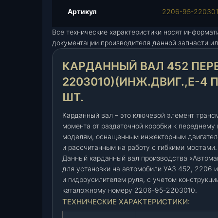
д
Артикул
2206-95-22030
а
Все технические характеристики носят информат
н
документации производителя данной запчасти ил
н
ы
КАРДАННЫЙ ВАЛ 452 ПЕРЕ
й
в
2203010)(ИНЖ.ДВИГ.,Е-4 
а
ШТ.
л
4
Карданный вал – это ключевой элемент транс
5
момента от раздаточной коробки к переднему 
2
моделям, оснащенным инжекторным двигателе
п
и рассчитанным на работу с гибкими мостами.
е
Данный карданный вал производства «Автома
р
для установки на автомобили УАЗ 452, 2206
е
и гидроусилителем руля, с учетом конструкци
д
каталожному номеру 2206-95-2203010.
.
ТЕХНИЧЕСКИЕ ХАРАКТЕРИСТИКИ:
(