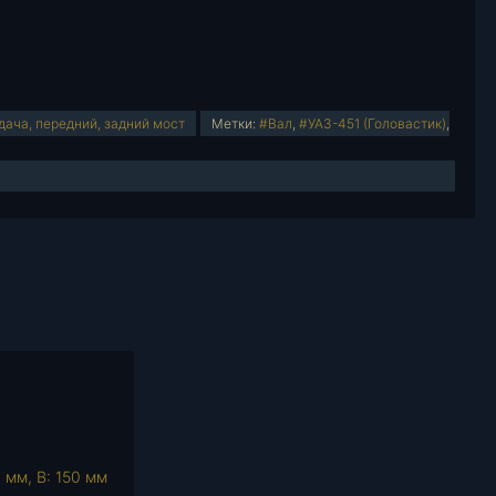
ача, передний, задний мост
Метки:
#Вал
,
#УАЗ-451 (Головастик)
,
0 мм, В: 150 мм