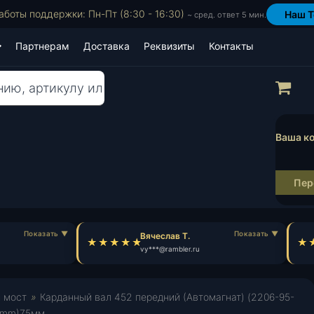
аботы поддержки: Пн-Пт (8:30 - 16:30)
Наш T
~ сред. ответ 5 мин.
Партнерам
Доставка
Реквизиты
Контакты
Пр
Ваша ко
Пер
Вячеслав Т.
vy***@rambler.ru
й мост
»
Карданный вал 452 передний (Автомагнат) (2206-95-
5 mm)75мм