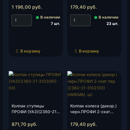
Танами)(3163-00-
(НИКМА), шт.
3102010-20)(УАЗ), шт.
1 196,00
руб.
179,40
руб.
◉
В наличии
◉
В наличии
7 шт.
23 шт.
В корзину
В корзину
Колпак ступицы
Колпак колеса (декор.)
ПРОФИ (УАЗ)(2360-21-
черн.ПРОФИ 2-скат
3103065-00), шт.
пер.(2360-31-3102100)
(НИКМА), шт.
871,70
руб.
179,40
руб.