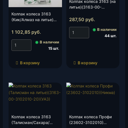
Колпак колеса 3163 (на
литье)(3163-00-
3102010-10)(УАЗ), шт.
Колпак колеса 3163
287,50
руб.
(Кик/Алмаз на литье)
(3163-00-3102010-72)
◉
В наличии
(УАЗ), шт.
1 102,85
руб.
44 шт.
◉
В наличии
15 шт.
В корзину
В корзину
Колпак колеса 3163
Колпак колеса Профи
(Талисман/Сахара/
(23602-3102010)