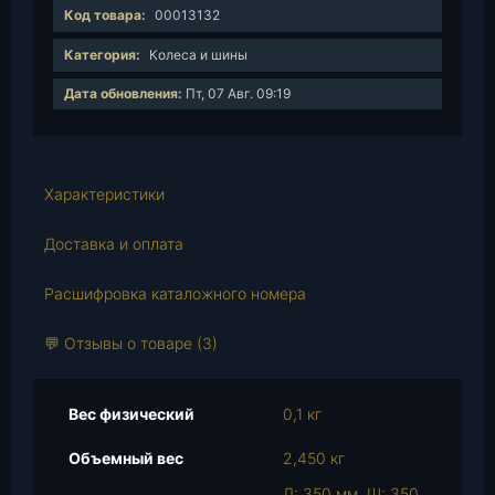
и
Код товара:
00013132
ч
е
Категория:
Колеса и шины
с
Дата обновления:
Пт, 07 Авг. 09:19
т
в
о
т
Характеристики
о
в
Доставка и оплата
а
р
Расшифровка каталожного номера
а
К
💬 Отзывы о товаре (3)
о
л
п
Вес физический
0,1 кг
а
Объемный вес
2,450 кг
к
к
Д: 350 мм, Ш: 350