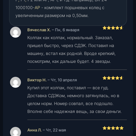
1000100-
АР
- комплект поршневых колец с
увеличенным размером на 0,50мм.
Вячеслав Х.
–
Пн, 6 января
Оценка
Колпак как колпак, нормальный. Заказал,
4
из 5
пришел быстро, через СДЭК. Поставил на
машину, встал как родной. Вроде крепкий,
посмотрим, как дальше будет. 4 звезды.
Виктор Н.
–
Чт, 10 апреля
Оценка
Купил этот колпак, поставил — все гуд.
4
из 5
Доставка СДЭКом, немного затянулась, но в
целом норм. Номер совпал, все подошло.
Вполне себе надежная вещь, за свои деньги.
Анна Л.
–
Чт, 22 мая
Оценка
5