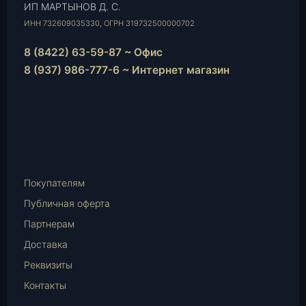
ИП МАРТЫНОВ Д. С.
ИНН 732609035330, ОГРН 319732500000702
8 (8422) 63-59-87 ~ Офис
8 (937) 986-777-6 ~ Интернет магазин
Instagram
vk.com
Telegram
WhatsApp
E-
Mail
Покупателям
Публичная оферта
Партнерам
Доставка
Реквизиты
Контакты