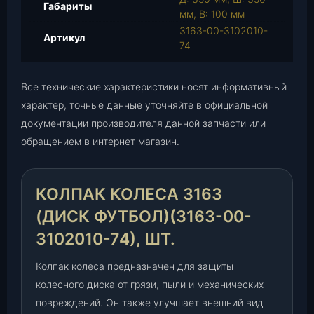
Габариты
о
мм, В: 100 мм
л
3163-00-3102010-
Артикул
е
74
с
а
Все технические характеристики носят информативный
3
характер, точные данные уточняйте в официальной
1
документации производителя данной запчасти или
6
3
обращением в интернет магазин.
(
д
и
КОЛПАК КОЛЕСА 3163
с
(ДИСК ФУТБОЛ)(3163-00-
к
3102010-74), ШТ.
Ф
у
Колпак колеса предназначен для защиты
т
колесного диска от грязи, пыли и механических
б
о
повреждений. Он также улучшает внешний вид