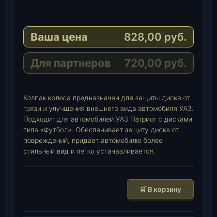
e
W
l
h
E
e
a
-
Ваша цена
828,00
руб.
g
t
M
r
s
a
a
A
i
Для партнеров
720,00
руб.
m
p
l
p
Колпак колеса предназначен для защиты диска от
грязи и улучшения внешнего вида автомобиля УАЗ.
Подходит для автомобилей УАЗ Патриот с дисками
типа «Футбол». Обеспечивает защиту диска от
повреждений, придает автомобилю более
стильный вид и легко устанавливается.
К
🛒 В корзину
о
л