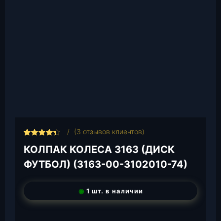
(
3
отзывов клиентов)
Рейтинг
3
КОЛПАК КОЛЕСА 3163 (ДИСК
4.33
из
5 на
ФУТБОЛ) (3163-00-3102010-74)
основе
опроса
пользов
ателей
◉
1 шт. в наличии
T