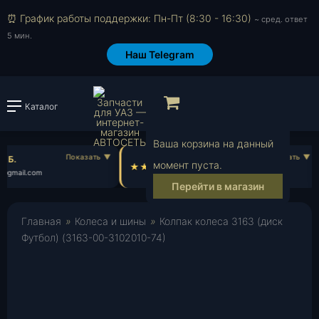
⏰ График работы поддержки: Пн-Пт (8:30 - 16:30)
~ сред. ответ
5 мин.
Наш Telegram
Просмотр корзи
Каталог
Войти или зарегистрировать
Ваша корзина на данный
 Б.
Илья Г.
момент пуста.
@gmail.com
il***@yahoo.com
Перейти в магазин
Главная
»
Колеса и шины
»
Колпак колеса 3163 (диск
Футбол) (3163-00-3102010-74)