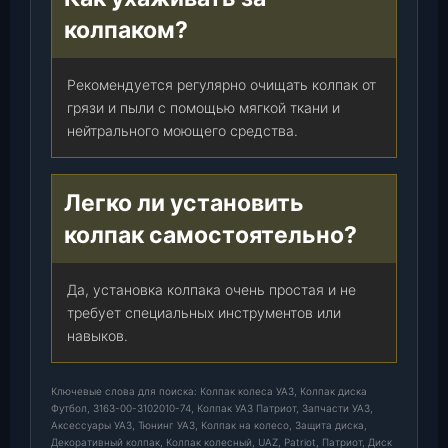
колпаком?
Рекомендуется регулярно очищать колпак от
грязи и пыли с помощью мягкой ткани и
нейтрального моющего средства.
Легко ли установить
колпак самостоятельно?
Да, установка колпака очень простая и не
требует специальных инструментов или
навыков.
Ключевые слова для поиска: Колпак колеса УАЗ, Колпак диска
Футбол, 3163-00-3102010-74, Колпак УАЗ Патриот, Запчасти УАЗ,
Аксессуары УАЗ, Тюнинг УАЗ, Колпак на колесо, Защита диска,
Декоративный колпак, Колпак колесный, UAZ, Patriot, Патриот, Диск