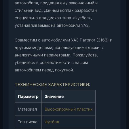
л
автомобиля, придавая ему законченный и
)
стильный вид. Данный колпак разработан
(
специально для дисков типа «Футбол»,
3
устанавливаемых на автомобили УАЗ.
1
6
Совместим с автомобилями УАЗ Патриот (3163) и
3
другими моделями, использующими диски с
-
0
аналогичными параметрами. Пожалуйста,
0
убедитесь в совместимости с вашим
-
автомобилем перед покупкой.
3
1
ТЕХНИЧЕСКИЕ ХАРАКТЕРИСТИКИ:
0
2
Параметр
Значение
0
1
Материал
Высокопрочный пластик
0
-
Тип диска
Футбол
7