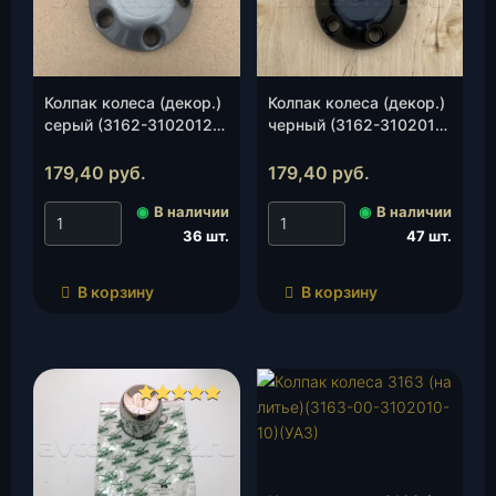
Колпак колеса (декор.)
Колпак колеса (декор.)
серый (3162-3102012-
черный (3162-3102012-
13)(НИКМА), шт.
01)(НИКМА), шт.
179,40
руб.
179,40
руб.
◉
В наличии
◉
В наличии
36 шт.
47 шт.
В корзину
В корзину
Оценка
5.00
из 5