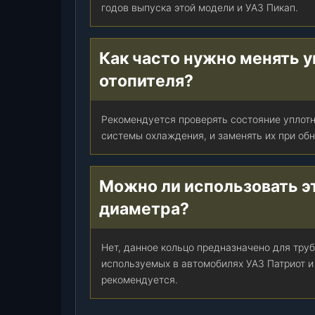
3
годов выпуска этой модели и УАЗ Пикап.
1
6
3
Как часто нужно менять 
П
отопителя?
а
т
р
Рекомендуется проверять состояние уплот
и
системы охлаждения, и заменять их при обн
о
т
,
Можно ли использовать эт
П
диаметра?
и
к
а
Нет, данное кольцо предназначено для тру
п
используемых в автомобилях УАЗ Патриот и
(
рекомендуется.
У
А