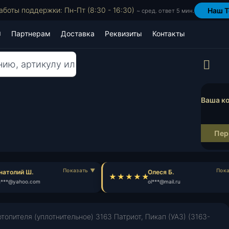
аботы поддержки: Пн-Пт (8:30 - 16:30)
Наш T
~ сред. ответ 5 мин.
Партнерам
Доставка
Реквизиты
Контакты
Пр
Ваша ко
Пер
атолий Ш.
Олеся Б.
***@yahoo.com
ol***@mail.ru
топителя (уплотнительное) 3163 Патриот, Пикап (УАЗ) (3163-