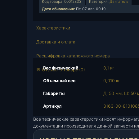
Код товара:
00012833
Категория:
Двигатель
ч
Дата обновления:
Пт, 07 Авг. 09:19
е
с
т
Характеристики
в
о
Доставка и оплата
т
о
Расшифровка каталожного номера
в
Вес физический
0,1 кг
а
💬 Отзывы о товаре (0)
р
Объемный вес
0,010 кг
а
К
Габариты
Д: 50 мм, Ш: 50 
о
л
Артикул
3163-00-810108
ь
Все технические характеристики носят информат
ц
документации производителя данной запчасти ил
о
т