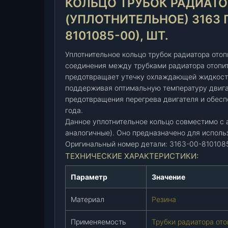
КОЛЬЦО ТРУБОК РАДИАТО
р
у
(УПЛОТНИТЕЛЬНОЕ) 3163 П
б
8101085-00), ШТ.
о
к
Уплотнительное кольцо трубок радиатора ото
р
соединения между трубками радиатора отопи
а
предотвращает утечку охлаждающей жидкости
д
поддерживая оптимальную температуру двига
и
предотвращения перегрева двигателя и обесп
а
года.
т
Данное уплотнительное кольцо совместимо с 
о
аналогичные). Оно предназначено для исполь
р
Оригинальный номер детали: 3163-00-810108
а
ТЕХНИЧЕСКИЕ ХАРАКТЕРИСТИКИ:
о
Параметр
Значение
т
о
Материал
Резина
п
и
Применяемость
Трубки радиатора ото
т