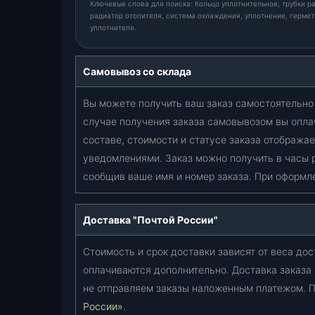
Ключевые слова для поиска: Кольцо уплотнительное, трубки ра
З
радиатор отопителя, система охлаждения, уплотнение, гермети
)
уплотнителя.
(
3
Самовывоз со склада
1
6
Вы можете получить ваш заказ самостоятельно 
3
случае получения заказа самовывозом вы опла
-
составе, стоимости и статусе заказа отобража
0
уведомлениями. Заказ можно получить в часы 
0
-
сообщив ваше имя и номер заказа. При оформл
8
1
Доставка "Почтой России"
0
1
Стоимость и срок доставки зависят от веса дос
0
оплачиваются дополнительно. Доставка заказа
8
5
не отправляем заказы наложенным платежом. П
-
России»
.