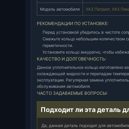
е
Модель автомобиля
УАЗ Патриот, УАЗ Пик
л
я
РЕКОМЕНДАЦИИ ПО УСТАНОВКЕ:
(
у
Перед установкой убедитесь в чистоте соп
п
Смажьте кольцо небольшим количеством си
л
герметичности.
о
Установите кольцо аккуратно, чтобы избеж
т
КАЧЕСТВО И ДОЛГОВЕЧНОСТЬ:
н
Данное уплотнительное кольцо изготовлено и
и
охлаждающей жидкости и перепадам температу
т
эксплуатации. Регулярная замена уплотнител
е
обслуживания автомобиля.
л
ЧАСТО ЗАДАВАЕМЫЕ ВОПРОСЫ:
ь
н
Подходит ли эта деталь д
о
е
)
Да, данная деталь подходит для автомобиле