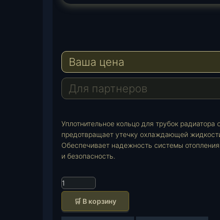
T
e
W
l
h
E
e
a
-
Ваша цена
g
t
M
r
s
a
a
A
i
Для партнеров
m
p
l
p
Уплотнительное кольцо для трубок радиатора 
предотвращает утечку охлаждающей жидкости.
Обеспечивает надежность системы отопления 
и безопасность.
К
о
🛒 В корзину
л
и