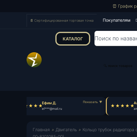
⏰ График р
Покупателям
📄 Сертифицированная торговая точка
КАТАЛОГ
Поиск
товаров
🔍 поиск товаров
Ефим Д.
Ан
ef***@mail.ru
an
Главная
»
Двигатель
»
Кольцо трубок радиатора о
00-8101085-00)