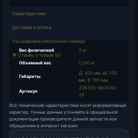
т
в
Характеристики
о
т
Доставка и оплата
о
в
Расшифровка каталожного номера
а
Вес физический
2 кг
р
💬 Отзывы о товаре (0)
а
Объемный вес
1,200 кг
К
Д: 300 мм, Ш: 200
о
Габариты
мм, В: 100 мм
м
236320-3801040-
б
Артикул
20
и
н
Все технические характеристики носят информативный
а
характер, точные данные уточняйте в официальной
ц
документации производителя данной запчасти или
и
обращением в интернет магазин.
я