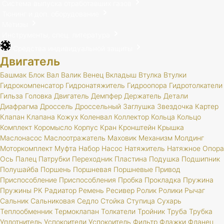
Система выпуска отработавших газов
Тюнинг и доп. оборудование
Метизы
Инструменты, спец. литература
Средства индивидуальной защиты
Двигатель
Башмак
Блок
Вал
Валик
Венец
Вкладыш
Втулка
Втулки
Гидрокомпенсатор
Гидронатяжитель
Гидроопора
Гидротолкатели
Гильза
Головка
Двигатель
Демпфер
Держатель
Детали
Диафрагма
Дроссель
Дроссельный
Заглушка
Звездочка
Картер
Клапан
Клапана
Кожух
Коленвал
Коллектор
Кольца
Кольцо
Комплект
Коромысло
Корпус
Кран
Кронштейн
Крышка
Маслонасос
Маслоотражатель
Маховик
Механизм
Молдинг
Моторкомплект
Муфта
Набор
Насос
Натяжитель
Натяжное
Опора
Ось
Палец
Патрубки
Переходник
Пластина
Подушка
Подшипник
Полушайба
Поршень
Поршневая
Поршневые
Привод
Приспособление
Приспособления
Пробка
Прокладка
Пружина
Пружины
РК
Радиатор
Ремень
Ресивер
Ролик
Ролики
Рычаг
Сальник
Сальниковая
Седло
Стойка
Ступица
Сухарь
Теплообменник
Термоклапан
Толкатели
Тройник
Труба
Трубка
Уплотнитель
Успокоители
Успокоитель
Фильтр
Флажки
Фланец