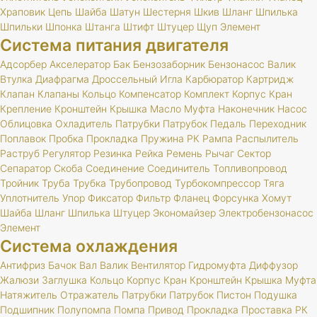
Храповик
Цепь
Шайба
Шатун
Шестерня
Шкив
Шланг
Шпилька
Шпильки
Шпонка
Штанга
Штифт
Штуцер
Щуп
Элемент
Система питания двигателя
Адсорбер
Акселератор
Бак
Бензозаборник
Бензонасос
Валик
Втулка
Диафрагма
Дроссельный
Игла
Карбюратор
Картридж
Клапан
Клапаны
Кольцо
Компенсатор
Комплект
Корпус
Кран
Крепление
Кронштейн
Крышка
Масло
Муфта
Наконечник
Насос
Облицовка
Охладитель
Патрубки
Патрубок
Педаль
Переходник
Поплавок
Пробка
Прокладка
Пружина
РК
Рампа
Распылитель
Раструб
Регулятор
Резинка
Рейка
Ремень
Рычаг
Сектор
Сепаратор
Скоба
Соединение
Соединитель
Топливопровод
Тройник
Труба
Трубка
Трубопровод
Турбокомпрессор
Тяга
Уплотнитель
Упор
Фиксатор
Фильтр
Фланец
Форсунка
Хомут
Шайба
Шланг
Шпилька
Штуцер
Экономайзер
Электробензонасос
Элемент
Система охлаждения
Антифриз
Бачок
Вал
Валик
Вентилятор
Гидромуфта
Диффузор
Жалюзи
Заглушка
Кольцо
Корпус
Кран
Кронштейн
Крышка
Муфта
Натяжитель
Отражатель
Патрубки
Патрубок
Пистон
Подушка
Подшипник
Полупомпа
Помпа
Привод
Прокладка
Проставка
РК