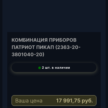
КОМБИНАЦИЯ ПРИБОРОВ
ПАТРИОТ ПИКАП (2363-20-
3801040-20)
◉
2 шт. в наличии
T
e
W
l
h
E
e
a
-
Ваша цена
17 991,75
руб.
g
t
M
r
s
a