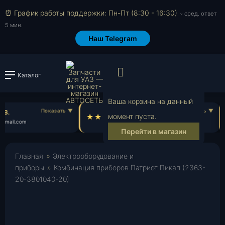
⏰ График работы поддержки: Пн-Пт (8:30 - 16:30)
~ сред. ответ
5 мин.
Наш Telegram
Просмотр корзи
Каталог
Войти или зарегистрировать
Ваша корзина на данный
В.
Денис Ч.
момент пуста.
gmail.com
de***@gmail.com
Перейти в магазин
Главная
»
Электрооборудование и
приборы
»
Комбинация приборов Патриот Пикап (2363-
20-3801040-20)