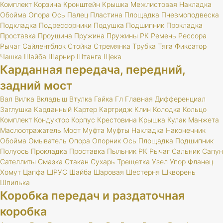
Комплект
Корзина
Кронштейн
Крышка
Межлистовая
Накладка
Обойма
Опора
Ось
Палец
Пластина
Площадка
Пневмоподвеска
Подкладка
Подрессорники
Подушка
Подшипник
Прокладка
Проставка
Проушина
Пружина
Пружины
РК
Ремень
Рессора
Рычаг
Сайлентблок
Стойка
Стремянка
Трубка
Тяга
Фиксатор
Чашка
Шайба
Шарнир
Штанга
Щека
Карданная передача, передний,
задний мост
Вал
Вилка
Вкладыш
Втулка
Гайка
Гл
Главная
Дифференциал
Заглушка
Карданный
Картер
Картридж
Клин
Колодка
Кольцо
Комплект
Кондуктор
Корпус
Крестовина
Крышка
Кулак
Манжета
Маслоотражатель
Мост
Муфта
Муфты
Накладка
Наконечник
Обойма
Омыватель
Опора
Опорник
Ось
Площадка
Подшипник
Полуось
Прокладка
Проставка
Пыльник
РК
Рычаг
Сальник
Сапун
Сателлиты
Смазка
Стакан
Сухарь
Трещетка
Узел
Упор
Фланец
Хомут
Цапфа
ШРУС
Шайба
Шаровая
Шестерня
Шкворень
Шпилька
Коробка передач и раздаточная
коробка