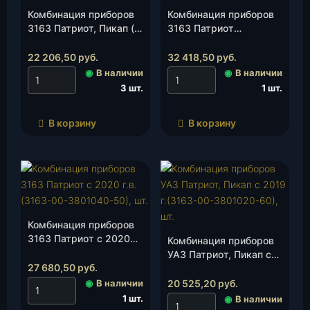
Комбинация приборов
Комбинация приборов
3163 Патриот, Пикап (с
3163 Патриот
2021 г.в.)(3163-00-
(Престиж, Максимум)
3801040-45), шт.
(3163-00-3801040-40)
22 206,50
руб.
32 418,50
руб.
, шт.
◉
В наличии
◉
В наличии
3 шт.
1 шт.
В корзину
В корзину
Комбинация приборов
3163 Патриот с 2020
Комбинация приборов
г.в.(3163-00-3801040-
УАЗ Патриот, Пикап с
50), шт.
27 680,50
руб.
2019 г.(3163-00-
3801020-60), шт.
◉
В наличии
20 525,20
руб.
1 шт.
◉
В наличии