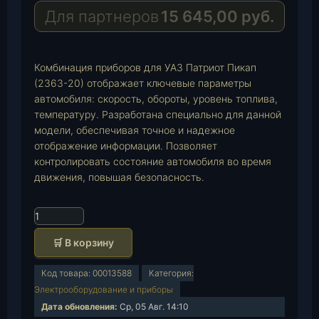
a
A
i
Для партнеров
15 645,00
руб.
m
p
l
p
Комбинация приборов для УАЗ Патриот Пикап
(2363-20) отображает ключевые параметры
автомобиля: скорость, обороты, уровень топлива,
температуру. Разработана специально для данной
модели, обеспечивая точное и надежное
отображение информации. Позволяет
контролировать состояние автомобиля во время
движения, повышая безопасность.
К
о
🛒 В корзину
л
и
Код товара:
00013588
Категория:
ч
Электрооборудование и приборы
е
Дата обновления:
Ср, 05 Авг. 14:10
с