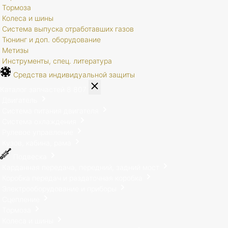
Тормоза
Колеса и шины
Система выпуска отработавших газов
Тюнинг и доп. оборудование
Метизы
Инструменты, спец. литература
Средства индивидуальной защиты
Каталог запчастей
8 807
Двигатель
Система питания двигателя
Система охлаждения
Рулевое управление
Кузов, кабина, рама
Подвеска
Карданная передача, передний, задний мост
Коробка передач и раздаточная коробка
Электрооборудование и приборы
Сцепление
Тормоза
Колеса и шины