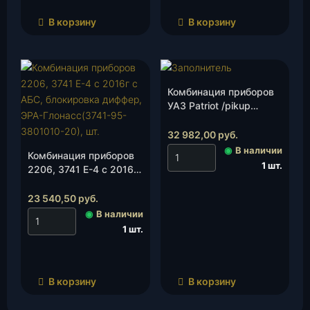
В корзину
В корзину
Комбинация приборов
УАЗ Patriot /pikup
(комплектация
Классик)(2363-
32 982,00
руб.
3801020-20)(с
◉
В наличии
Комбинация приборов
11.2016), шт.
1 шт.
2206, 3741 Е-4 с 2016г
с АБС, блокировка
диффер, ЭРА-
23 540,50
руб.
Глонасс(3741-95-
◉
В наличии
3801010-20), шт.
1 шт.
В корзину
В корзину