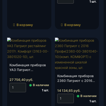
1 шт.
В корзину
В корзину
Комбинация приборов
УАЗ Патриот
рестайлинг 2017г.
Комбинация приборов
Комфорт (3163-00-
27 756,40
руб.
2360 Патриот с 2016
3801020-10), шт.
◉
В наличии
Профи(2360-00-
3801040-10)(комп.
1 шт.
14 134,65
руб.
КОМФОРТ) с
◉
В наличии
измененной шкалой
1 шт.
красной зоны, шт.