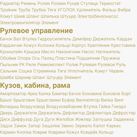
Радиатор
Ремень
Ролик
Ролики
Рукав
Ступица
Термостат
Тройник
Труба
Трубка
Тяга
УГОЛОК
Удлинитель
Фальш
Фибра
Хомут
Шкив
Шланг
Шпилька
Штуцер
Электробензонасос
Электровентилятор
Элемент
Рулевое управление
Бачок
Вал
Втулка
Гидроусилитель
Демпфер
Держатель
Кардан
Карданчик
Кожух
Колонка
Кольцо
Корпус
Крепление
Крестовина
Кронштейн
Крышка
Масло
Наконечник
Насос
Натяжитель
Обойма
Опора
Ось
Палец
Пластина
Подшипник
Пружина
Пыльник
РК
Реле
Ремкомплект
Ролик
Рулевая
Рулевое
Руль
Сальник
Сошка
Стремянка
Тяга
Уплотнитель
Хомут
Червяк
Шайба
Шарнир
Шланг
Штуцер
Элемент
Кузов, кабина, рама
Амортизатор
Арка
Балка
Бампер
Бачок
Боковина
Боковое
Борт
Брызг
Брызговик
Брызговики
Буфер
Вентилятор
Вилка
Винт
Вкладыш
Воздуховод
Воздухозаборник
Втулка
Гайка
Гнездо
Дверь
Держатели
Держатель
Дефлектор
Дефлектора
Дефростер
Диск
Диффузор
Дуга
Дуги
Желобок
Жиклер
Заглушка
Задвижка
Задок
Замок
Запор
Защелка
Звено
Зеркало
Капот
Каркас
Карман
Кнопка
Коврик
Коврики
Кожух
Козырёк
Кольцо