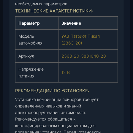
необходимых параметров.
(
ТЕХНИЧЕСКИЕ ХАРАКТЕРИСТИКИ:
2
3
Параметр
Значение
6
3
Модель
УАЗ Патриот Пикап
-
автомобиля
(2363-20)
2
0
Артикул
2363-20-3801040-20
-
3
Напряжение
12 В
8
питания
0
1
РЕКОМЕНДАЦИИ ПО УСТАНОВКЕ:
0
Установка комбинации приборов требует
4
определенных навыков и знаний
0
электрооборудования автомобиля.
-
Рекомендуется обращаться к
2
квалифицированным специалистам для
0
проведения установки. Перед установкой