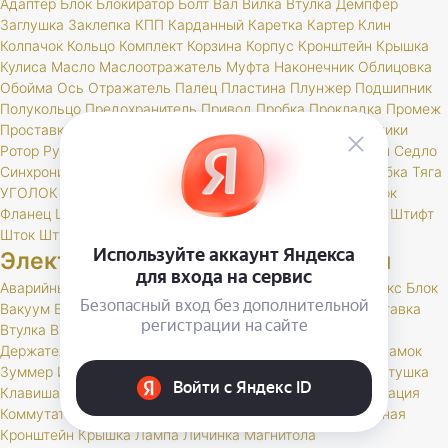
Адаптер
Блок
Блокиратор
Болт
Вал
Вилка
Втулка
Демпфер
Заглушка
Заклепка
КПП
Карданный
Каретка
Картер
Клин
Колпачок
Кольцо
Комплект
Корзина
Корпус
Кронштейн
Крышка
Кулиса
Масло
Маслоотражатель
Муфта
Наконечник
Облицовка
Обойма
Ось
Отражатель
Палец
Пластина
Плунжер
Подшипник
Полукольцо
Предохранитель
Привод
Пробка
Прокладка
Промеж
Проставка
Пружина
Пыльник
РК
Радиатор
Раздатка
Ролики
Ротор
Рукоятка
Рукоятки
Рычаг
Сальник
Сальники
Сапун
Седло
Синхронизатор
Стакан
Стопор
Ступица
Сухарь
Трос
Трубка
Тяга
УГОЛОК
Удлинитель
Уплотнитель
Фильтр
Флажки
Флажок
Фланец
Цепь
Шайба
Шарик
Шестерни
Шестерня
Шпонка
Штифт
Шток
Штуцер
Электрооборудование и приборы
Аварийный
Амперметр
Антенна
Антенный
Бегунок
Бендикс
Блок
Вакуум
Валик
Вариатор
Вентилятор
Вилка
Вольтметр
Вставка
Втулка
Выключатель
Генератор
Гидрокорректор
Датчик
Держатель
Диодный
Дневные
Добавочное
Жгут
Жгуты
Замок
Зуммер
Иммобилайзер
Карбюратор
Карданный
Карта
Катушка
Клавиша
Клапан
Клемма
Кнопка
Колодка
Кольцо
Комбинация
Коммутатор
Комплект
Компрессор
Конденсатор
Контактная
Кронштейн
Крышка
Лампа
Личинка
Магнитола