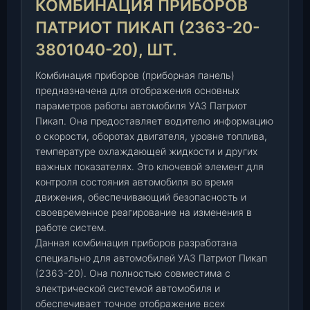
КОМБИНАЦИЯ ПРИБОРОВ
п
р
ПАТРИОТ ПИКАП (2363-20-
и
3801040-20), ШТ.
б
о
Комбинация приборов (приборная панель)
р
предназначена для отображения основных
о
параметров работы автомобиля УАЗ Патриот
в
Пикап. Она предоставляет водителю информацию
П
о скорости, оборотах двигателя, уровне топлива,
а
температуре охлаждающей жидкости и других
т
важных показателях. Это ключевой элемент для
р
контроля состояния автомобиля во время
и
движения, обеспечивающий безопасность и
о
своевременное реагирование на изменения в
т
работе систем.
П
Данная комбинация приборов разработана
и
специально для автомобилей УАЗ Патриот Пикап
(2363-20). Она полностью совместима с
к
электрической системой автомобиля и
а
обеспечивает точное отображение всех
п