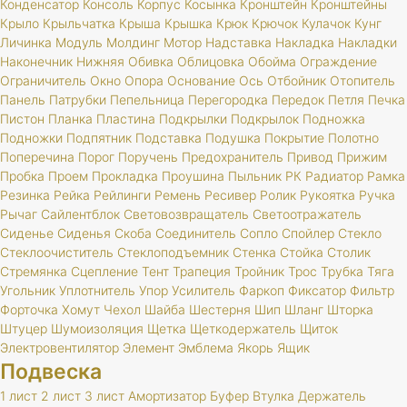
Конденсатор
Консоль
Корпус
Косынка
Кронштейн
Кронштейны
Крыло
Крыльчатка
Крыша
Крышка
Крюк
Крючок
Кулачок
Кунг
Личинка
Модуль
Молдинг
Мотор
Надставка
Накладка
Накладки
Наконечник
Нижняя
Обивка
Облицовка
Обойма
Ограждение
Ограничитель
Окно
Опора
Основание
Ось
Отбойник
Отопитель
Панель
Патрубки
Пепельница
Перегородка
Передок
Петля
Печка
Пистон
Планка
Пластина
Подкрылки
Подкрылок
Подножка
Подножки
Подпятник
Подставка
Подушка
Покрытие
Полотно
Поперечина
Порог
Поручень
Предохранитель
Привод
Прижим
Пробка
Проем
Прокладка
Проушина
Пыльник
РК
Радиатор
Рамка
Резинка
Рейка
Рейлинги
Ремень
Ресивер
Ролик
Рукоятка
Ручка
Рычаг
Сайлентблок
Световозвращатель
Светоотражатель
Сиденье
Сиденья
Скоба
Соединитель
Сопло
Спойлер
Стекло
Стеклоочиститель
Стеклоподъемник
Стенка
Стойка
Столик
Стремянка
Сцепление
Тент
Трапеция
Тройник
Трос
Трубка
Тяга
Угольник
Уплотнитель
Упор
Усилитель
Фаркоп
Фиксатор
Фильтр
Форточка
Хомут
Чехол
Шайба
Шестерня
Шип
Шланг
Шторка
Штуцер
Шумоизоляция
Щетка
Щеткодержатель
Щиток
Электровентилятор
Элемент
Эмблема
Якорь
Ящик
Подвеска
1 лист
2 лист
3 лист
Амортизатор
Буфер
Втулка
Держатель