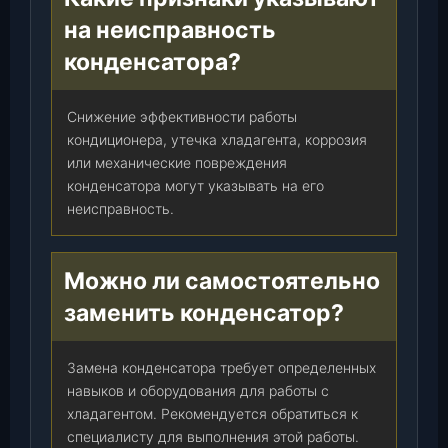
3
на неисправность
1
конденсатора?
0
2
0
Снижение эффективности работы
-
кондиционера, утечка хладагента, коррозия
0
или механические повреждения
0
конденсатора могут указывать на его
)
неисправность.
,
ш
т
Можно ли самостоятельно
.
заменить конденсатор?
Замена конденсатора требует определенных
навыков и оборудования для работы с
хладагентом. Рекомендуется обратиться к
специалисту для выполнения этой работы.