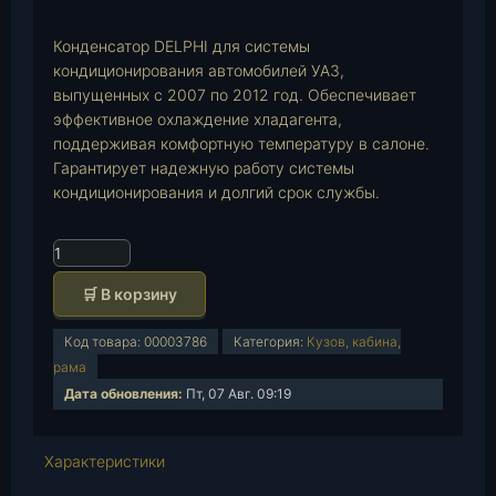
p
Конденсатор DELPHI для системы
кондиционирования автомобилей УАЗ,
выпущенных с 2007 по 2012 год. Обеспечивает
эффективное охлаждение хладагента,
поддерживая комфортную температуру в салоне.
Гарантирует надежную работу системы
кондиционирования и долгий срок службы.
К
о
🛒 В корзину
л
и
Код товара:
00003786
Категория:
Кузов, кабина,
ч
рама
е
Дата обновления:
Пт, 07 Авг. 09:19
с
т
в
Характеристики
о