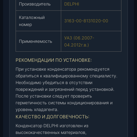
0
Производитель
DELPHI
6
.
Каталожный
3163-00-8131020-00
2
номер
0
УАЗ (06.2007-
0
Применяемость
04.2012г.в.)
7
-
0
РЕКОМЕНДАЦИИ ПО УСТАНОВКЕ:
4
При установке конденсатора рекомендуется
.
обратиться к квалифицированному специалисту.
2
Необходимо убедиться в отсутствии
0
повреждений и загрязнений перед установкой.
1
После установки следует проверить
2
герметичность системы кондиционирования и
г
уровень хладагента.
.
КАЧЕСТВО И ДОЛГОВЕЧНОСТЬ:
в
Конденсатор DELPHI изготовлен из
.
высококачественных материалов,
)