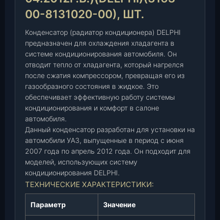
д
00-8131020-00), ШТ.
и
Конденсатор (радиатор кондиционера) DELPHI
а
предназначен для охлаждения хладагента в
т
системе кондиционирования автомобиля. Он
о
отводит тепло от хладагента, который нагрелся
р
после сжатия компрессором, превращая его из
к
газообразного состояния в жидкое. Это
о
обеспечивает эффективную работу системы
н
кондиционирования и комфорт в салоне
д
автомобиля.
и
Данный конденсатор разработан для установки на
ц
автомобили УАЗ, выпущенные в период с июня
и
2007 года по апрель 2012 года. Он подходит для
о
моделей, использующих систему
н
кондиционирования DELPHI.
е
ТЕХНИЧЕСКИЕ ХАРАКТЕРИСТИКИ:
р
а
Параметр
Значение
,