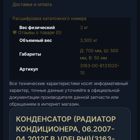
т
Доставка и оплата
о
в
Расшифровка каталожного номера
а
Вес физический
3 кг
р
💬 Отзывы о товаре (0)
а
Объемный вес
3,500 кг
К
Д: 700 мм, Ш: 500
о
Габариты
мм, В: 50 мм
н
3163-00-8131020-
д
Артикул
10
е
н
Все технические характеристики носят информативный
с
характер, точные данные уточняйте в официальной
а
документации производителя данной запчасти или
т
обращением в интернет магазин.
о
КОНДЕНСАТОР (РАДИАТОР
р
(
КОНДИЦИОНЕРА, 06.2007-
р
04.2012Г.В.)(DELPHI)(3163-
а