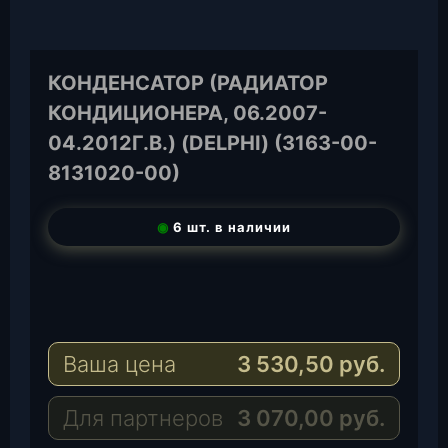
КОНДЕНСАТОР (РАДИАТОР
КОНДИЦИОНЕРА, 06.2007-
04.2012Г.В.) (DELPHI) (3163-00-
8131020-00)
◉
6 шт. в наличии
T
e
W
l
h
E
e
a
-
Ваша цена
3 530,50
руб.
g
t
M
r
s
a
a
A
i
Для партнеров
3 070,00
руб.
m
p
l