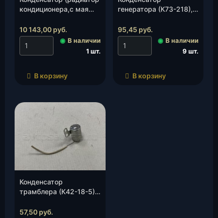
кондиционера,с мая
генератора (К73-218),
2012 с SANDEN)(Luzar )
шт.
(3163-00-8131020-30),
10 143,00
руб.
95,45
руб.
шт.
◉
В наличии
◉
В наличии
1 шт.
9 шт.
В корзину
В корзину
Конденсатор
трамблера (К42-18-5),
шт.
57,50
руб.