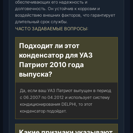
обеспечивающих его надежность и
(
долговечность. Он устойчив к коррозии и
D
воздействию внешних факторов, что гарантирует
E
длительный срок службы.
L
ЧАСТО ЗАДАВАЕМЫЕ ВОПРОСЫ:
P
H
Подходит ли этот
I
конденсатор для УАЗ
)
(
Патриот 2010 года
3
выпуска?
1
6
3
Да, если ваш УАЗ Патриот выпущен в период
-
с 06.2007 по 04.2012 и использует систему
0
кондиционирования DELPHI, то этот
0
конденсатор подойдет.
-
8
1
Какие признаки указывают