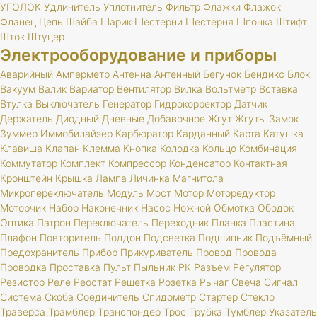
УГОЛОК
Удлинитель
Уплотнитель
Фильтр
Флажки
Флажок
Фланец
Цепь
Шайба
Шарик
Шестерни
Шестерня
Шпонка
Штифт
Шток
Штуцер
Электрооборудование и приборы
Аварийный
Амперметр
Антенна
Антенный
Бегунок
Бендикс
Блок
Вакуум
Валик
Вариатор
Вентилятор
Вилка
Вольтметр
Вставка
Втулка
Выключатель
Генератор
Гидрокорректор
Датчик
Держатель
Диодный
Дневные
Добавочное
Жгут
Жгуты
Замок
Зуммер
Иммобилайзер
Карбюратор
Карданный
Карта
Катушка
Клавиша
Клапан
Клемма
Кнопка
Колодка
Кольцо
Комбинация
Коммутатор
Комплект
Компрессор
Конденсатор
Контактная
Кронштейн
Крышка
Лампа
Личинка
Магнитола
Микропереключатель
Модуль
Мост
Мотор
Моторедуктор
Моторчик
Набор
Наконечник
Насос
Ножной
Обмотка
Ободок
Оптика
Патрон
Переключатель
Переходник
Планка
Пластина
Плафон
Повторитель
Поддон
Подсветка
Подшипник
Подъёмный
Предохранитель
Прибор
Прикуриватель
Провод
Провода
Проводка
Проставка
Пульт
Пыльник
РК
Разъем
Регулятор
Резистор
Реле
Реостат
Решетка
Розетка
Рычаг
Свеча
Сигнал
Система
Скоба
Соединитель
Спидометр
Стартер
Стекло
Траверса
Трамблер
Транспондер
Трос
Трубка
Тумблер
Указатель