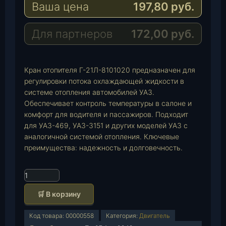
Ваша цена
197,80
руб.
g
t
M
r
s
a
a
A
i
Для партнеров
172,00
руб.
m
p
l
p
Кран отопителя Г-21Л-8101020 предназначен для
регулировки потока охлаждающей жидкости в
системе отопления автомобилей УАЗ.
Обеспечивает контроль температуры в салоне и
комфорт для водителя и пассажиров. Подходит
для УАЗ-469, УАЗ-3151 и других моделей УАЗ с
аналогичной системой отопления. Ключевые
преимущества: надежность и долговечность.
К
о
🛒 В корзину
л
и
Код товара:
00000558
Категория:
Двигатель
ч