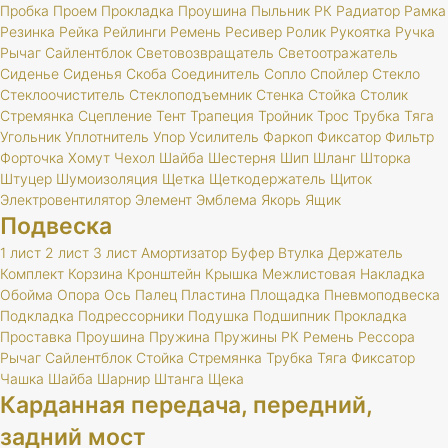
Пробка
Проем
Прокладка
Проушина
Пыльник
РК
Радиатор
Рамка
Резинка
Рейка
Рейлинги
Ремень
Ресивер
Ролик
Рукоятка
Ручка
Рычаг
Сайлентблок
Световозвращатель
Светоотражатель
Сиденье
Сиденья
Скоба
Соединитель
Сопло
Спойлер
Стекло
Стеклоочиститель
Стеклоподъемник
Стенка
Стойка
Столик
Стремянка
Сцепление
Тент
Трапеция
Тройник
Трос
Трубка
Тяга
Угольник
Уплотнитель
Упор
Усилитель
Фаркоп
Фиксатор
Фильтр
Форточка
Хомут
Чехол
Шайба
Шестерня
Шип
Шланг
Шторка
Штуцер
Шумоизоляция
Щетка
Щеткодержатель
Щиток
Электровентилятор
Элемент
Эмблема
Якорь
Ящик
Подвеска
1 лист
2 лист
3 лист
Амортизатор
Буфер
Втулка
Держатель
Комплект
Корзина
Кронштейн
Крышка
Межлистовая
Накладка
Обойма
Опора
Ось
Палец
Пластина
Площадка
Пневмоподвеска
Подкладка
Подрессорники
Подушка
Подшипник
Прокладка
Проставка
Проушина
Пружина
Пружины
РК
Ремень
Рессора
Рычаг
Сайлентблок
Стойка
Стремянка
Трубка
Тяга
Фиксатор
Чашка
Шайба
Шарнир
Штанга
Щека
Карданная передача, передний,
задний мост