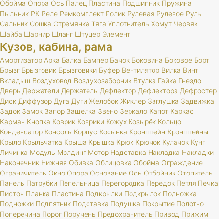
Обойма
Опора
Ось
Палец
Пластина
Подшипник
Пружина
Пыльник
РК
Реле
Ремкомплект
Ролик
Рулевая
Рулевое
Руль
Сальник
Сошка
Стремянка
Тяга
Уплотнитель
Хомут
Червяк
Шайба
Шарнир
Шланг
Штуцер
Элемент
Кузов, кабина, рама
Амортизатор
Арка
Балка
Бампер
Бачок
Боковина
Боковое
Борт
Брызг
Брызговик
Брызговики
Буфер
Вентилятор
Вилка
Винт
Вкладыш
Воздуховод
Воздухозаборник
Втулка
Гайка
Гнездо
Дверь
Держатели
Держатель
Дефлектор
Дефлектора
Дефростер
Диск
Диффузор
Дуга
Дуги
Желобок
Жиклер
Заглушка
Задвижка
Задок
Замок
Запор
Защелка
Звено
Зеркало
Капот
Каркас
Карман
Кнопка
Коврик
Коврики
Кожух
Козырёк
Кольцо
Конденсатор
Консоль
Корпус
Косынка
Кронштейн
Кронштейны
Крыло
Крыльчатка
Крыша
Крышка
Крюк
Крючок
Кулачок
Кунг
Личинка
Модуль
Молдинг
Мотор
Надставка
Накладка
Накладки
Наконечник
Нижняя
Обивка
Облицовка
Обойма
Ограждение
Ограничитель
Окно
Опора
Основание
Ось
Отбойник
Отопитель
Панель
Патрубки
Пепельница
Перегородка
Передок
Петля
Печка
Пистон
Планка
Пластина
Подкрылки
Подкрылок
Подножка
Подножки
Подпятник
Подставка
Подушка
Покрытие
Полотно
Поперечина
Порог
Поручень
Предохранитель
Привод
Прижим