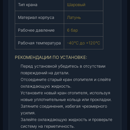
(
Тип крана
Шаровый
И
Материал корпуса
Латунь
П
М
Рабочее давление
6 бар
и
з
Рабочая температура
-40°C до +120°C
и
н
РЕКОМЕНДАЦИИ ПО УСТАНОВКЕ:
А
.
Перед установкой убедитесь в отсутствии
Г
повреждений на детали.
.
Отсоедините старый кран отопителя и слейте
)
охлаждающую жидкость.
,
Установите новый кран отопителя, используя
ш
новые уплотнительные кольца или прокладки.
т
Затяните соединения, избегая чрезмерного
.
усилия.
Залейте охлаждающую жидкость и проверьте
систему на герметичность.