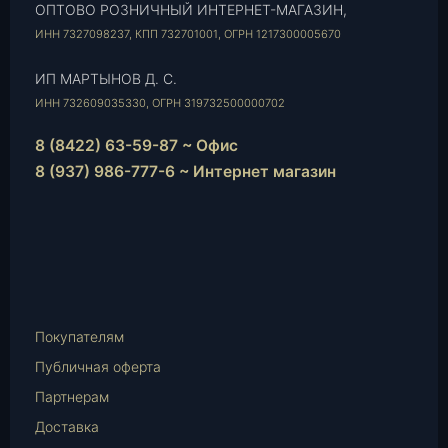
ОПТОВО РОЗНИЧНЫЙ ИНТЕРНЕТ-МАГАЗИН,
ИНН 7327098237, КПП 732701001, ОГРН 1217300005670
ИП МАРТЫНОВ Д. С.
ИНН 732609035330, ОГРН 319732500000702
8 (8422) 63-59-87 ~ Офис
8 (937) 986-777-6 ~ Интернет магазин
Instagram
vk.com
Telegram
WhatsApp
E-
Mail
Покупателям
Публичная оферта
Партнерам
Доставка