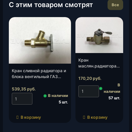
С этим товаром смотрят
Все
Кран
маслян.радиатора
Кран сливной радиатора и
(3151-00-1013140-
блока вентильный ГАЗ
00)(ИП Мизин А.Г.),
170,20
руб.
(АДС)(420.ВС8-1), шт.
шт.
В
◉
539,35
руб.
наличии
◉
В наличии
57 шт.
5 шт.
В корзину
В корзину