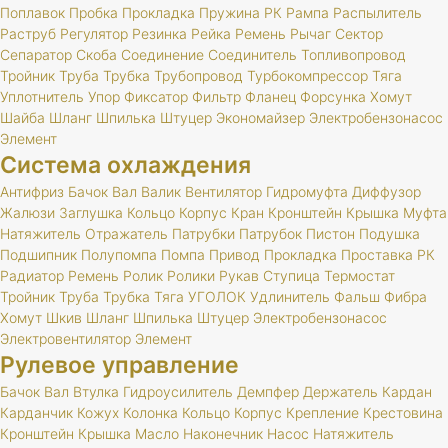
Поплавок
Пробка
Прокладка
Пружина
РК
Рампа
Распылитель
Раструб
Регулятор
Резинка
Рейка
Ремень
Рычаг
Сектор
Сепаратор
Скоба
Соединение
Соединитель
Топливопровод
Тройник
Труба
Трубка
Трубопровод
Турбокомпрессор
Тяга
Уплотнитель
Упор
Фиксатор
Фильтр
Фланец
Форсунка
Хомут
Шайба
Шланг
Шпилька
Штуцер
Экономайзер
Электробензонасос
Элемент
Система охлаждения
Антифриз
Бачок
Вал
Валик
Вентилятор
Гидромуфта
Диффузор
Жалюзи
Заглушка
Кольцо
Корпус
Кран
Кронштейн
Крышка
Муфта
Натяжитель
Отражатель
Патрубки
Патрубок
Пистон
Подушка
Подшипник
Полупомпа
Помпа
Привод
Прокладка
Проставка
РК
Радиатор
Ремень
Ролик
Ролики
Рукав
Ступица
Термостат
Тройник
Труба
Трубка
Тяга
УГОЛОК
Удлинитель
Фальш
Фибра
Хомут
Шкив
Шланг
Шпилька
Штуцер
Электробензонасос
Электровентилятор
Элемент
Рулевое управление
Бачок
Вал
Втулка
Гидроусилитель
Демпфер
Держатель
Кардан
Карданчик
Кожух
Колонка
Кольцо
Корпус
Крепление
Крестовина
Кронштейн
Крышка
Масло
Наконечник
Насос
Натяжитель