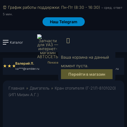
⏰ График работы поддержки: Пн-Пт (8:30 - 16:30)
~ сред. ответ
5 мин.
Наш Telegram
Просмотр корзи
Каталог
Войти или зарегистрировать
Ваша корзина на данный
Валерий Л.
Вячеслав Т.
момент пуста.
va***@rambler.ru
vy***@rambler.ru
Перейти в магазин
Главная
»
Двигатель
»
Кран отопителя (Г-21Л-8101020)
(ИП Мизин А.Г.)