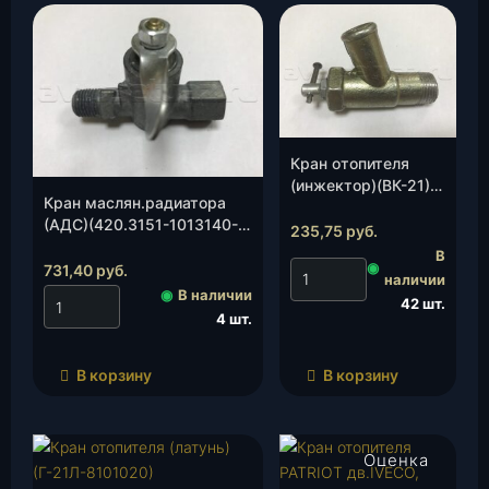
Кран отопителя
(инжектор)(ВК-21)
Кран маслян.радиатора
(ИП Мизин А.Г.), шт.
(АДС)(420.3151-1013140-
235,75
руб.
01)(ПП 6-1), шт.
В
◉
731,40
руб.
наличии
◉
В наличии
42 шт.
4 шт.
В корзину
В корзину
Оценка
4.00
из 5