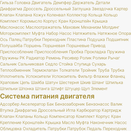
Гильза
Головка
Двигатель
Демпфер
Держатель
Детали
Диафрагма
Дроссель
Дроссельный
Заглушка
Звездочка
Картер
Клапан
Клапана
Кожух
Коленвал
Коллектор
Кольца
Кольцо
Комплект
Коромысло
Корпус
Кран
Кронштейн
Крышка
Маслонасос
Маслоотражатель
Маховик
Механизм
Молдинг
Моторкомплект
Муфта
Набор
Насос
Натяжитель
Натяжное
Опора
Ось
Палец
Патрубки
Переходник
Пластина
Подушка
Подшипник
Полушайба
Поршень
Поршневая
Поршневые
Привод
Приспособление
Приспособления
Пробка
Прокладка
Пружина
Пружины
РК
Радиатор
Ремень
Ресивер
Ролик
Ролики
Рычаг
Сальник
Сальниковая
Седло
Стойка
Ступица
Сухарь
Теплообменник
Термоклапан
Толкатели
Тройник
Труба
Трубка
Уплотнитель
Успокоители
Успокоитель
Фильтр
Флажки
Фланец
Храповик
Цепь
Шайба
Шатун
Шестерня
Шкив
Шланг
Шпилька
Шпильки
Шпонка
Штанга
Штифт
Штуцер
Щуп
Элемент
Система питания двигателя
Адсорбер
Акселератор
Бак
Бензозаборник
Бензонасос
Валик
Втулка
Диафрагма
Дроссельный
Игла
Карбюратор
Картридж
Клапан
Клапаны
Кольцо
Компенсатор
Комплект
Корпус
Кран
Крепление
Кронштейн
Крышка
Масло
Муфта
Наконечник
Насос
Облицовка
Охладитель
Патрубки
Патрубок
Педаль
Переходник