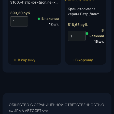
3160,»Патриот»(доп.печка)
(2141-8101150Р)(«ЯВВА»),
Кран отопителя
шт.
393,30
руб.
керам.Патр./Хант.
◉
В наличии
(основ.печка)(2108-
8101150-12/3163-
12 шт.
518,65
руб.
8101150)(«ЯВВА»),
В
◉
шт.
наличии
15 шт.
В корзину
В корзину
ОБЩЕСТВО С ОГРАНИЧЕННОЙ ОТВЕТСТВЕННОСТЬЮ
«ФИРМА АВТОСЕТЬ+»