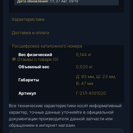
Дата обновления:
Пт, 07 Авг. 09:19
е
с
т
Характеристики
в
о
Доставка и оплата
т
о
Расшифровка каталожного номера
в
Вес физический
0,144 кг
а
💬 Отзывы о товаре (0)
р
Объемный вес
0,020 кг
а
Д: 93 мм, Ш: 23 мм,
К
Габариты
В: 47 мм
р
а
Артикул
Г-21Л-8101020
н
Все технические характеристики носят информативный
о
характер, точные данные уточняйте в официальной
т
документации производителя данной запчасти или
о
обращением в интернет магазин.
п