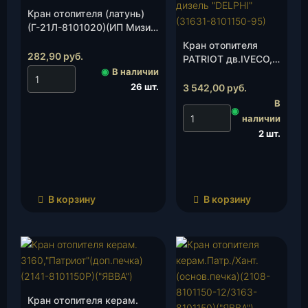
Кран отопителя (латунь)
(Г-21Л-8101020)(ИП Мизин
А.Г.), шт.
Кран отопителя
282,90
руб.
PATRIOT дв.IVECO,
◉
В наличии
дизель «DELPHI»
(3163-10-8101150-
26 шт.
3 542,00
руб.
00), шт.
В
◉
наличии
2 шт.
В корзину
В корзину
Кран отопителя керам.