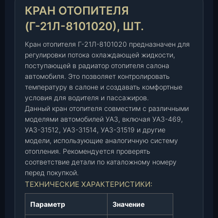
и
КРАН ОТОПИТЕЛЯ
т
е
(Г-21Л-8101020), ШТ.
л
Кран отопителя Г-21Л-8101020 предназначен для
я
регулировки потока охлаждающей жидкости,
(
поступающей в радиатор отопителя салона
Г
автомобиля. Это позволяет контролировать
-
температуру в салоне и создавать комфортные
2
условия для водителя и пассажиров.
1
Данный кран отопителя совместим с различными
Л
моделями автомобилей УАЗ, включая УАЗ-469,
-
УАЗ-31512, УАЗ-31514, УАЗ-31519 и другие
8
модели, использующие аналогичную систему
1
отопления. Рекомендуется проверять
0
соответствие детали по каталожному номеру
1
перед покупкой.
0
ТЕХНИЧЕСКИЕ ХАРАКТЕРИСТИКИ:
2
0
Параметр
Значение
)