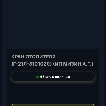
КРАН ОТОПИТЕЛЯ
(Г-21Л-8101020) (ИП МИЗИН А.Г.)
◉
45 шт. в наличии
T
e
W
l
h
E
e
a
-