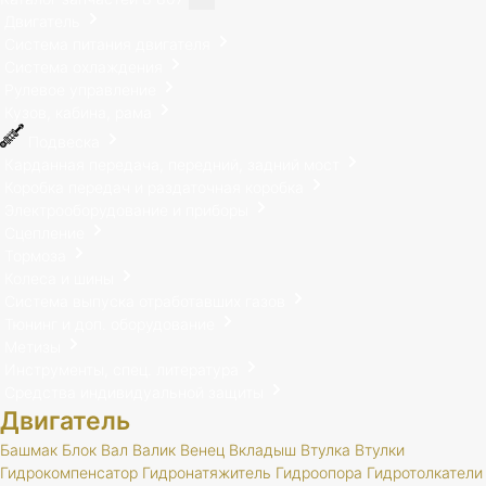
Двигатель
Система питания двигателя
Система охлаждения
Рулевое управление
Кузов, кабина, рама
Подвеска
Карданная передача, передний, задний мост
Коробка передач и раздаточная коробка
Электрооборудование и приборы
Сцепление
Тормоза
Колеса и шины
Система выпуска отработавших газов
Тюнинг и доп. оборудование
Метизы
Инструменты, спец. литература
Средства индивидуальной защиты
Двигатель
Башмак
Блок
Вал
Валик
Венец
Вкладыш
Втулка
Втулки
Гидрокомпенсатор
Гидронатяжитель
Гидроопора
Гидротолкатели