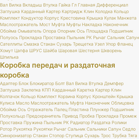
Вал
Вилка
Вкладыш
Втулка
Гайка
Гл
Главная
Дифференциал
Заглушка
Карданный
Картер
Картридж
Клин
Колодка
Кольцо
Комплект
Кондуктор
Корпус
Крестовина
Крышка
Кулак
Манжета
Маслоотражатель
Мост
Муфта
Муфты
Накладка
Наконечник
Обойма
Омыватель
Опора
Опорник
Ось
Площадка
Подшипник
Полуось
Прокладка
Проставка
Пыльник
РК
Рычаг
Сальник
Сапун
Сателлиты
Смазка
Стакан
Сухарь
Трещетка
Узел
Упор
Фланец
Хомут
Цапфа
ШРУС
Шайба
Шаровая
Шестерня
Шкворень
Шпилька
Коробка передач и раздаточная
коробка
Адаптер
Блок
Блокиратор
Болт
Вал
Вилка
Втулка
Демпфер
Заглушка
Заклепка
КПП
Карданный
Каретка
Картер
Клин
Колпачок
Кольцо
Комплект
Корзина
Корпус
Кронштейн
Крышка
Кулиса
Масло
Маслоотражатель
Муфта
Наконечник
Облицовка
Обойма
Ось
Отражатель
Палец
Пластина
Плунжер
Подшипник
Полукольцо
Предохранитель
Привод
Пробка
Прокладка
Промеж
Проставка
Пружина
Пыльник
РК
Радиатор
Раздатка
Ролики
Ротор
Рукоятка
Рукоятки
Рычаг
Сальник
Сальники
Сапун
Седло
Синхронизатор
Стакан
Стопор
Ступица
Сухарь
Трос
Трубка
Тяга