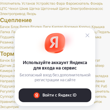
Уплотнитель
Установ
Устройство
Фара
Фароискатель
Фонарь
ЦПС
Чехол
Шкив
Щетка
Щеточный
Щиток
Электробензонасос
Электропривод
Якорь
Сцепление
Бачок
Блок
Вилка
Втулка
Диск
Картер
Корзина
Корпус
Крышка
Лапка
Лапки
Манжета
Муфта
Накладка
Опора
Ось
Палец
Педаль
Подшипник
Поршень
Пресс
Пружина
Пыльник
РК
Раб
Рамка
Резинка
Рычаг
Скоба
Сцепление
Толкатель
Трубка
Тяга
Усилитель
Цилиндр
Шаровая
Шланг
Шток
Тормоза
Бачок
Блок
Вакуумный
Вал
Вилка
Винт
Втулка
Гидроагрегат
Датчик
Держатель
Диск
Жгут
Жидкость
Звено
Иммобилайзер
Камера
Клапан
Клин
Колодка
Колодки
Колпачок
Кольцо
Кронштейн
Крышка
Манжета
Маслоотражатель
Муфта
Накладка
Направляющая
Обойма
Опора
Опорный
Паста
Педаль
Планка
Подушка
Поршень
Привод
Проставка
Пружина
Пыльник
РК
Раб
Регулятор
Резинка
Рычаг
Сектор
Сигнальное
Скоба
Соединитель
Суппорт
Тормоз
Тормоза
Тройник
Трос
Трубка
Тяга
Удлинитель
Уравнитель
Цилиндр
Чехол
Шайба
Шланг
Штуцер
Щит
Щиток
Эксцентрик