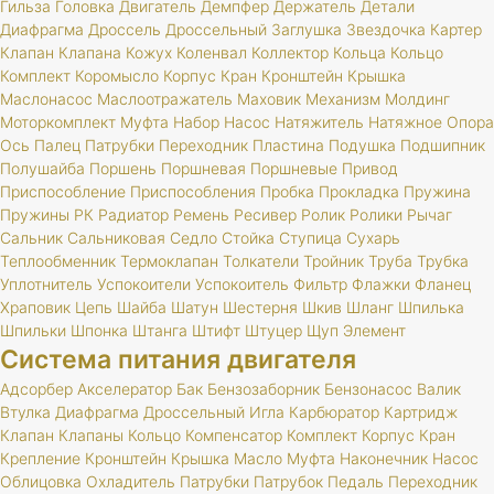
Гильза
Головка
Двигатель
Демпфер
Держатель
Детали
Диафрагма
Дроссель
Дроссельный
Заглушка
Звездочка
Картер
Клапан
Клапана
Кожух
Коленвал
Коллектор
Кольца
Кольцо
Комплект
Коромысло
Корпус
Кран
Кронштейн
Крышка
Маслонасос
Маслоотражатель
Маховик
Механизм
Молдинг
Моторкомплект
Муфта
Набор
Насос
Натяжитель
Натяжное
Опора
Ось
Палец
Патрубки
Переходник
Пластина
Подушка
Подшипник
Полушайба
Поршень
Поршневая
Поршневые
Привод
Приспособление
Приспособления
Пробка
Прокладка
Пружина
Пружины
РК
Радиатор
Ремень
Ресивер
Ролик
Ролики
Рычаг
Сальник
Сальниковая
Седло
Стойка
Ступица
Сухарь
Теплообменник
Термоклапан
Толкатели
Тройник
Труба
Трубка
Уплотнитель
Успокоители
Успокоитель
Фильтр
Флажки
Фланец
Храповик
Цепь
Шайба
Шатун
Шестерня
Шкив
Шланг
Шпилька
Шпильки
Шпонка
Штанга
Штифт
Штуцер
Щуп
Элемент
Система питания двигателя
Адсорбер
Акселератор
Бак
Бензозаборник
Бензонасос
Валик
Втулка
Диафрагма
Дроссельный
Игла
Карбюратор
Картридж
Клапан
Клапаны
Кольцо
Компенсатор
Комплект
Корпус
Кран
Крепление
Кронштейн
Крышка
Масло
Муфта
Наконечник
Насос
Облицовка
Охладитель
Патрубки
Патрубок
Педаль
Переходник