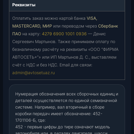
Реквизиты
Оплатить заказ можно картой банка
VISA,
MASTERCARD, МИР
или переводом через
Сбербанк
ПАО
на карту:
4279 6900 1001 0936
— Денис
Сергеевич Мартынов. Также принимаем оплату по
безналичному расчёту на реквизиты «ООО “ФИРМА
АВТОСЕТЬ+”» или ИП Мартынов Д. С., выставляем
счёт с НДС и без НДС. Email для связи:
admin@avtosetuaz.ru
Нумерация обозначения всех сборочных единиц и
деталей осуществляется по единой семизначной
системе. Например, вал вторичный в сборе
коробки передач имеет обозначение: 452-
1701106-Б, где:
452 - первые цифры до тире означают модель
автомобиля или, в деталях двигателя, шасси,