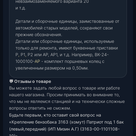
невзаимозаменяемого варианта 20
и т.д.
Детали и сборочные единицы, заимствованные от
автомобилей старых моделей, сохраняют свои
прежние обозначения.
Детали или сборочные единицы, используемые
только для ремонта, имеют буквенные приставки
Р
,
Р1
,
Р2 или АР, АР1, и т.д. Например, ВК-24-
1000100-
АР
- комплект поршневых колец с
увеличенным размером на 0,50мм.
💬 Отзывы о товаре
Вы можете задать любой вопрос о товаре или работе
нашего магазина. Просим принимать во внимание то,
что мы не являемся станцией и на технически сложные
вопросы ответить не сможем.
Будьте первым, кто оставит свой вопрос на
«Крепление бензобака 3163 (хомут) Патриот под 1 бак
(левый,передний) (ИП Мизин А.Г) (3163-00-1101108-
10)»