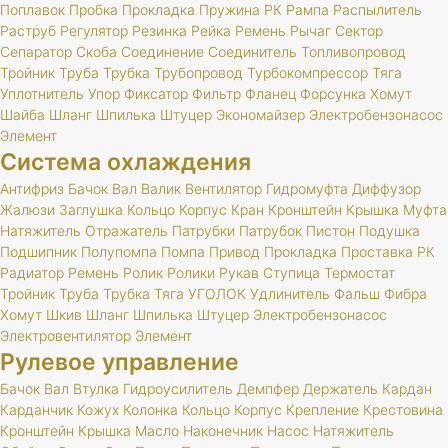
Поплавок
Пробка
Прокладка
Пружина
РК
Рампа
Распылитель
Раструб
Регулятор
Резинка
Рейка
Ремень
Рычаг
Сектор
Сепаратор
Скоба
Соединение
Соединитель
Топливопровод
Тройник
Труба
Трубка
Трубопровод
Турбокомпрессор
Тяга
Уплотнитель
Упор
Фиксатор
Фильтр
Фланец
Форсунка
Хомут
Шайба
Шланг
Шпилька
Штуцер
Экономайзер
Электробензонасос
Элемент
Система охлаждения
Антифриз
Бачок
Вал
Валик
Вентилятор
Гидромуфта
Диффузор
Жалюзи
Заглушка
Кольцо
Корпус
Кран
Кронштейн
Крышка
Муфта
Натяжитель
Отражатель
Патрубки
Патрубок
Пистон
Подушка
Подшипник
Полупомпа
Помпа
Привод
Прокладка
Проставка
РК
Радиатор
Ремень
Ролик
Ролики
Рукав
Ступица
Термостат
Тройник
Труба
Трубка
Тяга
УГОЛОК
Удлинитель
Фальш
Фибра
Хомут
Шкив
Шланг
Шпилька
Штуцер
Электробензонасос
Электровентилятор
Элемент
Рулевое управление
Бачок
Вал
Втулка
Гидроусилитель
Демпфер
Держатель
Кардан
Карданчик
Кожух
Колонка
Кольцо
Корпус
Крепление
Крестовина
Кронштейн
Крышка
Масло
Наконечник
Насос
Натяжитель