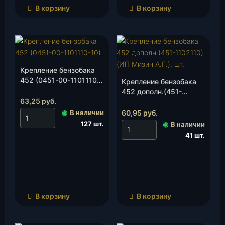
В корзину
В корзину
Крепление бензобака
452 (0451-00-1101110-
Крепление бензобака
10)(ИП Мизин А.Г.), шт.
452 дополн.(451-
63,25
руб.
1102110)(ИП Мизин
А.Г.), шт.
◉
В наличии
60,95
руб.
127 шт.
◉
В наличии
41 шт.
В корзину
В корзину