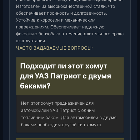
к
Изготовлен из высококачественной стали, что
(
обеспечивает прочность и долговечность.
л
Устойчив к коррозии и механическим
е
повреждениям. Обеспечивает надежную
в
фиксацию бензобака в течение длительного срока
эксплуатации.
ы
ЧАСТО ЗАДАВАЕМЫЕ ВОПРОСЫ:
й
,
п
Подходит ли этот хомут
е
для УАЗ Патриот с двумя
р
е
баками?
д
н
Нет, этот хомут предназначен для
и
автомобилей УАЗ Патриот с одним
й
топливным баком. Для автомобилей с двумя
)
баками необходим другой тип хомута.
(
И