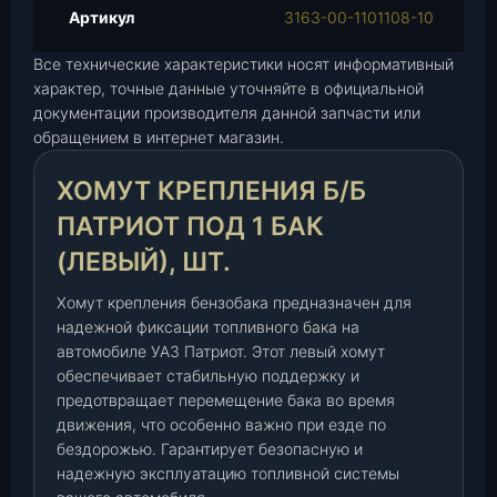
п
Артикул
3163-00-1101108-10
л
Все технические характеристики носят информативный
е
характер, точные данные уточняйте в официальной
н
документации производителя данной запчасти или
и
обращением в интернет магазин.
е
б
ХОМУТ КРЕПЛЕНИЯ Б/Б
е
н
ПАТРИОТ ПОД 1 БАК
з
(ЛЕВЫЙ), ШТ.
о
б
Хомут крепления бензобака предназначен для
а
надежной фиксации топливного бака на
к
автомобиле УАЗ Патриот. Этот левый хомут
а
обеспечивает стабильную поддержку и
3
предотвращает перемещение бака во время
1
движения, что особенно важно при езде по
бездорожью. Гарантирует безопасную и
6
надежную эксплуатацию топливной системы
3