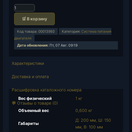
К
о
🛒 В корзину
л
и
Код товара:
00013993
Категория:
Система питания
ч
двигателя
е
Дата обновления:
Пт, 07 Авг. 09:19
с
т
в
Характеристики
о
т
Доставка и оплата
о
в
Расшифровка каталожного номера
а
Вес физический
1 кг
р
💬 Отзывы о товаре (0)
а
Объемный вес
0,600 кг
К
Д: 200 мм, Ш: 150
р
Габариты
мм, В: 100 мм
е