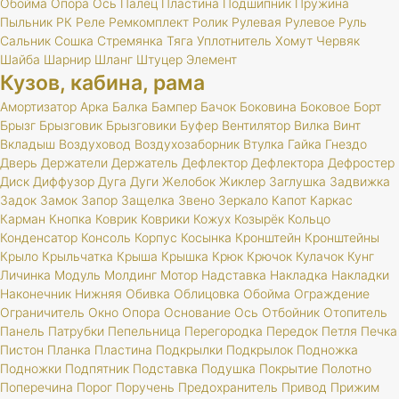
Обойма
Опора
Ось
Палец
Пластина
Подшипник
Пружина
Пыльник
РК
Реле
Ремкомплект
Ролик
Рулевая
Рулевое
Руль
Сальник
Сошка
Стремянка
Тяга
Уплотнитель
Хомут
Червяк
Шайба
Шарнир
Шланг
Штуцер
Элемент
Кузов, кабина, рама
Амортизатор
Арка
Балка
Бампер
Бачок
Боковина
Боковое
Борт
Брызг
Брызговик
Брызговики
Буфер
Вентилятор
Вилка
Винт
Вкладыш
Воздуховод
Воздухозаборник
Втулка
Гайка
Гнездо
Дверь
Держатели
Держатель
Дефлектор
Дефлектора
Дефростер
Диск
Диффузор
Дуга
Дуги
Желобок
Жиклер
Заглушка
Задвижка
Задок
Замок
Запор
Защелка
Звено
Зеркало
Капот
Каркас
Карман
Кнопка
Коврик
Коврики
Кожух
Козырёк
Кольцо
Конденсатор
Консоль
Корпус
Косынка
Кронштейн
Кронштейны
Крыло
Крыльчатка
Крыша
Крышка
Крюк
Крючок
Кулачок
Кунг
Личинка
Модуль
Молдинг
Мотор
Надставка
Накладка
Накладки
Наконечник
Нижняя
Обивка
Облицовка
Обойма
Ограждение
Ограничитель
Окно
Опора
Основание
Ось
Отбойник
Отопитель
Панель
Патрубки
Пепельница
Перегородка
Передок
Петля
Печка
Пистон
Планка
Пластина
Подкрылки
Подкрылок
Подножка
Подножки
Подпятник
Подставка
Подушка
Покрытие
Полотно
Поперечина
Порог
Поручень
Предохранитель
Привод
Прижим