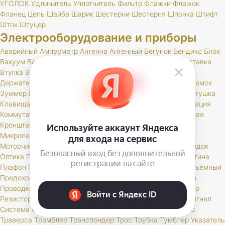
УГОЛОК
Удлинитель
Уплотнитель
Фильтр
Флажки
Флажок
Фланец
Цепь
Шайба
Шарик
Шестерни
Шестерня
Шпонка
Штифт
Шток
Штуцер
Электрооборудование и приборы
Аварийный
Амперметр
Антенна
Антенный
Бегунок
Бендикс
Блок
Вакуум
Валик
Вариатор
Вентилятор
Вилка
Вольтметр
Вставка
Втулка
Выключатель
Генератор
Гидрокорректор
Датчик
Держатель
Диодный
Дневные
Добавочное
Жгут
Жгуты
Замок
Зуммер
Иммобилайзер
Карбюратор
Карданный
Карта
Катушка
Клавиша
Клапан
Клемма
Кнопка
Колодка
Кольцо
Комбинация
Коммутатор
Комплект
Компрессор
Конденсатор
Контактная
Кронштейн
Крышка
Лампа
Личинка
Магнитола
Микропереключатель
Модуль
Мост
Мотор
Моторедуктор
Моторчик
Набор
Наконечник
Насос
Ножной
Обмотка
Ободок
Оптика
Патрон
Переключатель
Переходник
Планка
Пластина
Плафон
Повторитель
Поддон
Подсветка
Подшипник
Подъёмный
Предохранитель
Прибор
Прикуриватель
Провод
Провода
Проводка
Проставка
Пульт
Пыльник
РК
Разъем
Регулятор
Резистор
Реле
Реостат
Решетка
Розетка
Рычаг
Свеча
Сигнал
Система
Скоба
Соединитель
Спидометр
Стартер
Стекло
Траверса
Трамблер
Транспондер
Трос
Трубка
Тумблер
Указатель