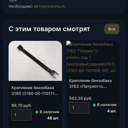
Необходимо
авторизоваться
.
С этим товаром смотрят
Все
Крепление бензобака
3163 «Патриот»с
Крепление бензобака
уплотн.под 1
3160 (3160-00-1101110-
бак(правый,задний)
562,35
руб.
00)(ИП Мизин А.Г.), шт.
(УАЗ)(3163-00-
◉
В наличии
66,70
руб.
1101108-00), шт.
4 шт.
◉
В наличии
46 шт.