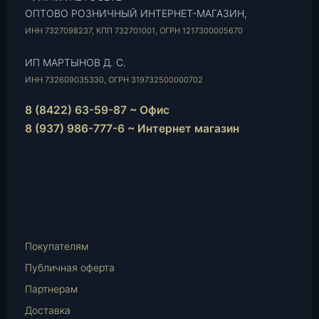
ОПТОВО РОЗНИЧНЫЙ ИНТЕРНЕТ-МАГАЗИН,
ИНН 7327098237, КПП 732701001, ОГРН 1217300005670
ИП МАРТЫНОВ Д. С.
ИНН 732609035330, ОГРН 319732500000702
8 (8422) 63-59-87 ~ Офис
8 (937) 986-777-6 ~ Интернет магазин
Instagram
vk.com
Telegram
WhatsApp
E-
Mail
Покупателям
Публичная оферта
Партнерам
Доставка