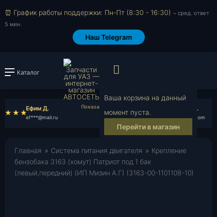
⏰ График работы поддержки: Пн-Пт (8:30 - 16:30)
~ сред. ответ
5 мин.
Наш Telegram
Просмотр корзи
Каталог
Войти или зарегистрировать
Ваша корзина на данный
Ефим Д.
Анатолий Ш.
момент пуста.
ef***@mail.ru
an***@yahoo.com
Перейти в магазин
Главная
»
Система питания двигателя
»
Крепление
бензобака 3163 (хомут) Патриот под 1 бак
(левый,передний) (ИП Мизин А.Г) (3163-00-1101108-10)