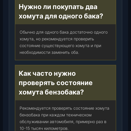
П
Нужно ли покупать два
М
хомута для одного бака?
и
з
и
Обычно для одного бака достаточно одного
н
хомута, но рекомендуется проверить
А
состояние существующего хомута и при
.
необходимости заменить оба.
Г
)
(
Как часто нужно
3
проверять состояние
1
6
хомута бензобака?
3
-
Рекомендуется проверять состояние хомута
0
бензобака при каждом техническом
0
обслуживании автомобиля, примерно раз в
-
10-15 тысяч километров.
1