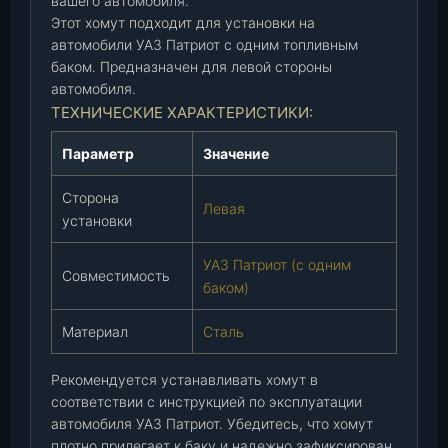
вашего автомобиля.
(
Этот хомут подходит для установки на
х
автомобили УАЗ Патриот с одним топливным
о
баком. Предназначен для левой стороны
м
автомобиля.
у
ТЕХНИЧЕСКИЕ ХАРАКТЕРИСТИКИ:
т
)
Параметр
Значение
П
а
Сторона
Левая
т
установки
р
и
УАЗ Патриот (с одним
Совместимость
о
баком)
т
п
Материал
Сталь
о
д
Рекомендуется устанавливать хомут в
1
соответствии с инструкцией по эксплуатации
б
автомобиля УАЗ Патриот. Убедитесь, что хомут
а
плотно прилегает к баку и надежно зафиксирован.