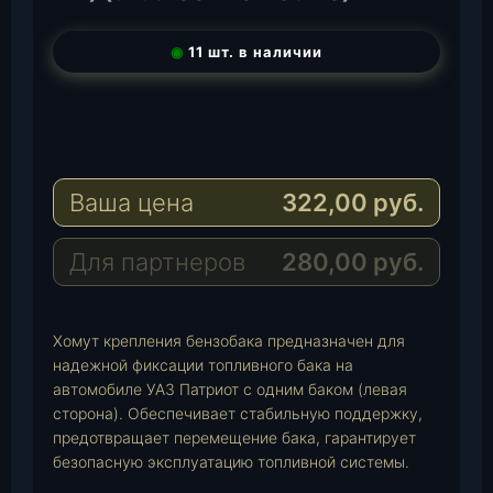
◉
11 шт. в наличии
T
e
W
l
h
E
e
a
-
Ваша цена
322,00
руб.
g
t
M
r
s
a
a
A
i
Для партнеров
280,00
руб.
m
p
l
p
Хомут крепления бензобака предназначен для
надежной фиксации топливного бака на
автомобиле УАЗ Патриот с одним баком (левая
сторона). Обеспечивает стабильную поддержку,
предотвращает перемещение бака, гарантирует
безопасную эксплуатацию топливной системы.