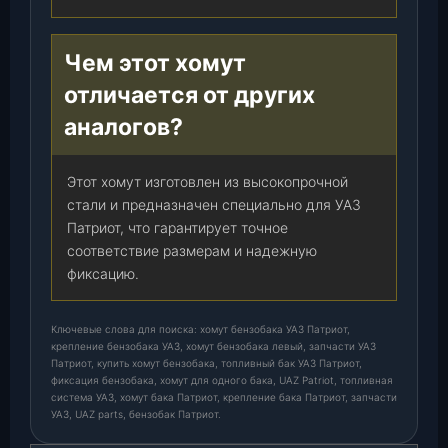
1
0
Чем этот хомут
1
1
отличается от других
0
аналогов?
8
-
1
Этот хомут изготовлен из высокопрочной
0
стали и предназначен специально для УАЗ
)
Патриот, что гарантирует точное
,
соответствие размерам и надежную
ш
фиксацию.
т
.
Ключевые слова для поиска: хомут бензобака УАЗ Патриот,
крепление бензобака УАЗ, хомут бензобака левый, запчасти УАЗ
Патриот, купить хомут бензобака, топливный бак УАЗ Патриот,
фиксация бензобака, хомут для одного бака, UAZ Patriot, топливная
система УАЗ, хомут бака Патриот, крепление бака Патриот, запчасти
УАЗ, UAZ parts, бензобак Патриот.