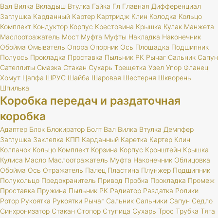
Вал
Вилка
Вкладыш
Втулка
Гайка
Гл
Главная
Дифференциал
Заглушка
Карданный
Картер
Картридж
Клин
Колодка
Кольцо
Комплект
Кондуктор
Корпус
Крестовина
Крышка
Кулак
Манжета
Маслоотражатель
Мост
Муфта
Муфты
Накладка
Наконечник
Обойма
Омыватель
Опора
Опорник
Ось
Площадка
Подшипник
Полуось
Прокладка
Проставка
Пыльник
РК
Рычаг
Сальник
Сапун
Сателлиты
Смазка
Стакан
Сухарь
Трещетка
Узел
Упор
Фланец
Хомут
Цапфа
ШРУС
Шайба
Шаровая
Шестерня
Шкворень
Шпилька
Коробка передач и раздаточная
коробка
Адаптер
Блок
Блокиратор
Болт
Вал
Вилка
Втулка
Демпфер
Заглушка
Заклепка
КПП
Карданный
Каретка
Картер
Клин
Колпачок
Кольцо
Комплект
Корзина
Корпус
Кронштейн
Крышка
Кулиса
Масло
Маслоотражатель
Муфта
Наконечник
Облицовка
Обойма
Ось
Отражатель
Палец
Пластина
Плунжер
Подшипник
Полукольцо
Предохранитель
Привод
Пробка
Прокладка
Промеж
Проставка
Пружина
Пыльник
РК
Радиатор
Раздатка
Ролики
Ротор
Рукоятка
Рукоятки
Рычаг
Сальник
Сальники
Сапун
Седло
Синхронизатор
Стакан
Стопор
Ступица
Сухарь
Трос
Трубка
Тяга