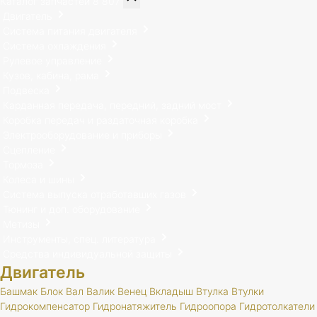
Каталог запчастей
8 807
Двигатель
Система питания двигателя
Система охлаждения
Рулевое управление
Кузов, кабина, рама
Подвеска
Карданная передача, передний, задний мост
Коробка передач и раздаточная коробка
Электрооборудование и приборы
Сцепление
Тормоза
Колеса и шины
Система выпуска отработавших газов
Тюнинг и доп. оборудование
Метизы
Инструменты, спец. литература
Средства индивидуальной защиты
Двигатель
Башмак
Блок
Вал
Валик
Венец
Вкладыш
Втулка
Втулки
Гидрокомпенсатор
Гидронатяжитель
Гидроопора
Гидротолкатели