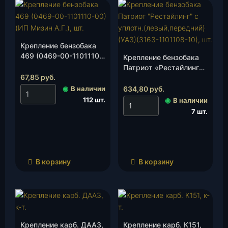
Крепление бензобака
469 (0469-00-1101110-
Крепление бензобака
00)(ИП Мизин А.Г.), шт.
Патриот «Рестайлинг»
67,85
руб.
с уплотн.
(левый,передний)(УАЗ)
◉
В наличии
634,80
руб.
(3163-1101108-10), шт.
112 шт.
◉
В наличии
7 шт.
В корзину
В корзину
Крепление карб. ДААЗ,
Крепление карб. К151,