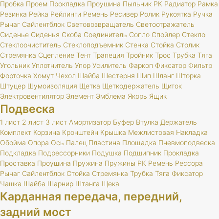
Пробка
Проем
Прокладка
Проушина
Пыльник
РК
Радиатор
Рамка
Резинка
Рейка
Рейлинги
Ремень
Ресивер
Ролик
Рукоятка
Ручка
Рычаг
Сайлентблок
Световозвращатель
Светоотражатель
Сиденье
Сиденья
Скоба
Соединитель
Сопло
Спойлер
Стекло
Стеклоочиститель
Стеклоподъемник
Стенка
Стойка
Столик
Стремянка
Сцепление
Тент
Трапеция
Тройник
Трос
Трубка
Тяга
Угольник
Уплотнитель
Упор
Усилитель
Фаркоп
Фиксатор
Фильтр
Форточка
Хомут
Чехол
Шайба
Шестерня
Шип
Шланг
Шторка
Штуцер
Шумоизоляция
Щетка
Щеткодержатель
Щиток
Электровентилятор
Элемент
Эмблема
Якорь
Ящик
Подвеска
1 лист
2 лист
3 лист
Амортизатор
Буфер
Втулка
Держатель
Комплект
Корзина
Кронштейн
Крышка
Межлистовая
Накладка
Обойма
Опора
Ось
Палец
Пластина
Площадка
Пневмоподвеска
Подкладка
Подрессорники
Подушка
Подшипник
Прокладка
Проставка
Проушина
Пружина
Пружины
РК
Ремень
Рессора
Рычаг
Сайлентблок
Стойка
Стремянка
Трубка
Тяга
Фиксатор
Чашка
Шайба
Шарнир
Штанга
Щека
Карданная передача, передний,
задний мост