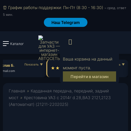
⏰ График работы поддержки: Пн-Пт (8:30 - 16:30)
~ сред. ответ
5 мин.
Наш Telegram
Просмотр корзи
Каталог
Войти или зарегистрировать
Ваша корзина на данный
слав Б.
Иван Ш.
момент пуста.
gmail.com
iv***@mail.ru
Перейти в магазин
Главная
»
Карданная передача, передний, задний
мост
»
Крестовина УАЗ с 2014г d.28,ВАЗ 2121,2123
(Автомагнат) (21211-2202025)