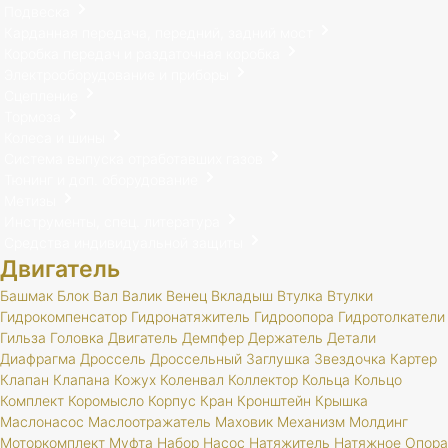
Подвеска
Карданная передача, передний, задний мост
Коробка передач и раздаточная коробка
Электрооборудование и приборы
Сцепление
Тормоза
Колеса и шины
Система выпуска отработавших газов
Тюнинг и доп. оборудование
Метизы
Инструменты, спец. литература
Средства индивидуальной защиты
Двигатель
Башмак
Блок
Вал
Валик
Венец
Вкладыш
Втулка
Втулки
Гидрокомпенсатор
Гидронатяжитель
Гидроопора
Гидротолкатели
Гильза
Головка
Двигатель
Демпфер
Держатель
Детали
Диафрагма
Дроссель
Дроссельный
Заглушка
Звездочка
Картер
Клапан
Клапана
Кожух
Коленвал
Коллектор
Кольца
Кольцо
Комплект
Коромысло
Корпус
Кран
Кронштейн
Крышка
Маслонасос
Маслоотражатель
Маховик
Механизм
Молдинг
Моторкомплект
Муфта
Набор
Насос
Натяжитель
Натяжное
Опора