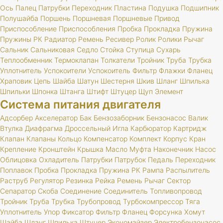
Ось
Палец
Патрубки
Переходник
Пластина
Подушка
Подшипник
Полушайба
Поршень
Поршневая
Поршневые
Привод
Приспособление
Приспособления
Пробка
Прокладка
Пружина
Пружины
РК
Радиатор
Ремень
Ресивер
Ролик
Ролики
Рычаг
Сальник
Сальниковая
Седло
Стойка
Ступица
Сухарь
Теплообменник
Термоклапан
Толкатели
Тройник
Труба
Трубка
Уплотнитель
Успокоители
Успокоитель
Фильтр
Флажки
Фланец
Храповик
Цепь
Шайба
Шатун
Шестерня
Шкив
Шланг
Шпилька
Шпильки
Шпонка
Штанга
Штифт
Штуцер
Щуп
Элемент
Система питания двигателя
Адсорбер
Акселератор
Бак
Бензозаборник
Бензонасос
Валик
Втулка
Диафрагма
Дроссельный
Игла
Карбюратор
Картридж
Клапан
Клапаны
Кольцо
Компенсатор
Комплект
Корпус
Кран
Крепление
Кронштейн
Крышка
Масло
Муфта
Наконечник
Насос
Облицовка
Охладитель
Патрубки
Патрубок
Педаль
Переходник
Поплавок
Пробка
Прокладка
Пружина
РК
Рампа
Распылитель
Раструб
Регулятор
Резинка
Рейка
Ремень
Рычаг
Сектор
Сепаратор
Скоба
Соединение
Соединитель
Топливопровод
Тройник
Труба
Трубка
Трубопровод
Турбокомпрессор
Тяга
Уплотнитель
Упор
Фиксатор
Фильтр
Фланец
Форсунка
Хомут
Шайба
Шланг
Шпилька
Штуцер
Экономайзер
Электробензонасос