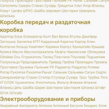
Полуось
Прокладка
Проставка
Пыльник
РК
Рычаг
Сальник
Сапун
Сателлиты
Смазка
Стакан
Сухарь
Трещетка
Узел
Упор
Фланец
Хомут
Цапфа
ШРУС
Шайба
Шаровая
Шестерня
Шкворень
Шпилька
Коробка передач и раздаточная
коробка
Адаптер
Блок
Блокиратор
Болт
Вал
Вилка
Втулка
Демпфер
Заглушка
Заклепка
КПП
Карданный
Каретка
Картер
Клин
Колпачок
Кольцо
Комплект
Корзина
Корпус
Кронштейн
Крышка
Кулиса
Масло
Маслоотражатель
Муфта
Наконечник
Облицовка
Обойма
Ось
Отражатель
Палец
Пластина
Плунжер
Подшипник
Полукольцо
Предохранитель
Привод
Пробка
Прокладка
Промеж
Проставка
Пружина
Пыльник
РК
Радиатор
Раздатка
Ролики
Ротор
Рукоятка
Рукоятки
Рычаг
Сальник
Сальники
Сапун
Седло
Синхронизатор
Стакан
Стопор
Ступица
Сухарь
Трос
Трубка
Тяга
УГОЛОК
Удлинитель
Уплотнитель
Фильтр
Флажки
Флажок
Фланец
Цепь
Шайба
Шарик
Шестерни
Шестерня
Шпонка
Штифт
Шток
Штуцер
Электрооборудование и приборы
Аварийный
Амперметр
Антенна
Антенный
Бегунок
Бендикс
Блок