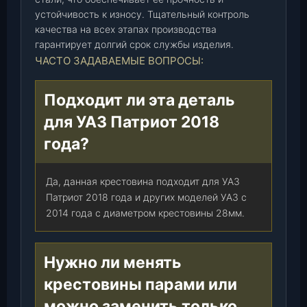
-
устойчивость к износу. Тщательный контроль
2
качества на всех этапах производства
2
гарантирует долгий срок службы изделия.
0
ЧАСТО ЗАДАВАЕМЫЕ ВОПРОСЫ:
2
0
Подходит ли эта деталь
2
для УАЗ Патриот 2018
5
)
года?
,
ш
Да, данная крестовина подходит для УАЗ
т
Патриот 2018 года и других моделей УАЗ с
.
2014 года с диаметром крестовины 28мм.
Нужно ли менять
крестовины парами или
можно заменить только