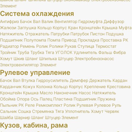
Элемент
Система охлаждения
Антифриз
Бачок
Вал
Валик
Вентилятор
Гидромуфта
Диффузор
Жалюзи
Заглушка
Кольцо
Корпус
Кран
Кронштейн
Крышка
Муфта
Натяжитель
Отражатель
Патрубки
Патрубок
Пистон
Подушка
Подшипник
Полупомпа
Помпа
Привод
Прокладка
Проставка
РК
Радиатор
Ремень
Ролик
Ролики
Рукав
Ступица
Термостат
Тройник
Труба
Трубка
Тяга
УГОЛОК
Удлинитель
Фальш
Фибра
Хомут
Шкив
Шланг
Шпилька
Штуцер
Электробензонасос
Электровентилятор
Элемент
Рулевое управление
Бачок
Вал
Втулка
Гидроусилитель
Демпфер
Держатель
Кардан
Карданчик
Кожух
Колонка
Кольцо
Корпус
Крепление
Крестовина
Кронштейн
Крышка
Масло
Наконечник
Насос
Натяжитель
Обойма
Опора
Ось
Палец
Пластина
Подшипник
Пружина
Пыльник
РК
Реле
Ремкомплект
Ролик
Рулевая
Рулевое
Руль
Сальник
Сошка
Стремянка
Тяга
Уплотнитель
Хомут
Червяк
Шайба
Шарнир
Шланг
Штуцер
Элемент
Кузов, кабина, рама