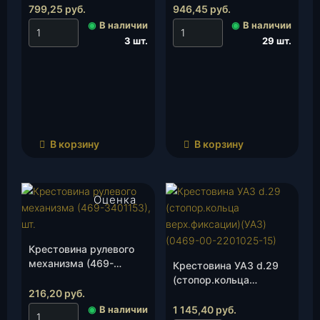
799,25
руб.
946,45
руб.
◉
В наличии
◉
В наличии
3 шт.
29 шт.
В корзину
В корзину
Оценка
4.00
из 5
Крестовина рулевого
механизма (469-
Крестовина УАЗ d.29
3401153), шт.
(стопор.кольца
216,20
руб.
верх.фиксации)(УАЗ)
(0469-00-2201025-15),
◉
В наличии
1 145,40
руб.