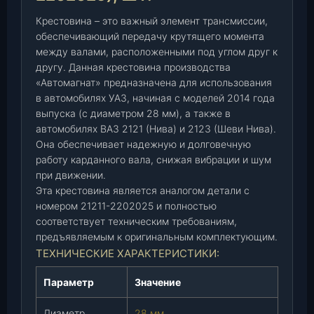
0
Крестовина – это важный элемент трансмиссии,
1
обеспечивающий передачу крутящего момента
4
между валами, расположенными под углом друг к
г
другу. Данная крестовина производства
d
«Автомагнат» предназначена для использования
.
в автомобилях УАЗ, начиная с моделей 2014 года
2
выпуска (с диаметром 28 мм), а также в
8
автомобилях ВАЗ 2121 (Нива) и 2123 (Шеви Нива).
,
Она обеспечивает надежную и долговечную
В
работу карданного вала, снижая вибрации и шум
А
при движении.
З
Эта крестовина является аналогом детали с
2
номером 21211-2202025 и полностью
1
соответствует техническим требованиям,
2
предъявляемым к оригинальным комплектующим.
1
ТЕХНИЧЕСКИЕ ХАРАКТЕРИСТИКИ:
,
Параметр
Значение
2
1
Диаметр
28 мм