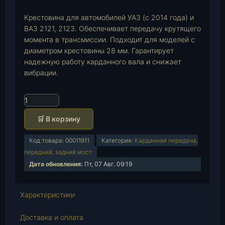
Крестовина для автомобилей УАЗ (с 2014 года) и
ВАЗ 2121, 2123. Обеспечивает передачу крутящего
момента в трансмиссии. Подходит для моделей с
диаметром крестовины 28 мм. Гарантирует
надежную работу карданного вала и снижает
вибрации.
К
о
🛒 В корзину
л
и
Код товара:
00011911
Категория:
Карданная передача,
ч
передний, задний мост
е
Дата обновления:
Пт, 07 Авг. 09:19
с
т
в
Характеристики
о
т
Доставка и оплата