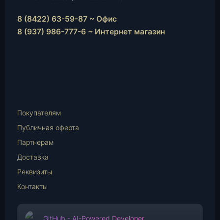
8 (8422) 63-59-87 ~ Офис
8 (937) 986-777-6 ~ Интернет магазин
Instagram
vk.com
Telegram
WhatsApp
E-
Mail
Покупателям
Публичная оферта
Партнерам
Доставка
Реквизиты
Контакты
GitHub - AI-Powered Developer