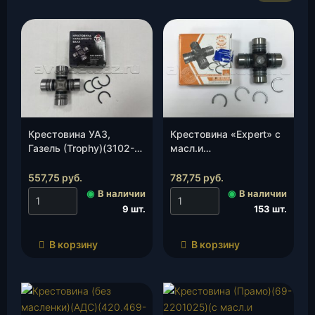
Крестовина УАЗ,
Крестовина «Expert» с
Газель (Trophy)(3102-
масл.и
2201026), шт.
стопорн.кольцами
(АДС)(ВК469-2201025-
557,75
руб.
787,75
руб.
00), шт.
◉
В наличии
◉
В наличии
9 шт.
153 шт.
В корзину
В корзину