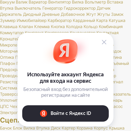
Вакуум
Валик
Вариатор
Вентилятор
Вилка
Вольтметр
Вставка
Втулка
Выключатель
Генератор
Гидрокорректор
Датчик
Держатель
Диодный
Дневные
Добавочное
Жгут
Жгуты
Замок
Зуммер
Иммобилайзер
Карбюратор
Карданный
Карта
Катушка
Клавиша
Клапан
Клемма
Кнопка
Колодка
Кольцо
Комбинация
Коммутатор
Комплект
Компрессор
Конденсатор
Контактная
Кронштейн
Крышка
Лампа
Личинка
Магнитола
Микропереключатель
Модуль
Мост
Мотор
Моторедуктор
Моторчик
Набор
Наконечник
Насос
Ножной
Обмотка
Ободок
Оптика
Патрон
Переключатель
Переходник
Планка
Пластина
Плафон
Повторитель
Поддон
Подсветка
Подшипник
Подъёмный
Предохранитель
Прибор
Прикуриватель
Провод
Провода
Проводка
Проставка
Пульт
Пыльник
РК
Разъем
Регулятор
Резистор
Реле
Реостат
Решетка
Розетка
Рычаг
Свеча
Сигнал
Система
Скоба
Соединитель
Спидометр
Стартер
Стекло
Траверса
Трамблер
Транспондер
Трос
Трубка
Тумблер
Указатель
Уплотнитель
Установ
Устройство
Фара
Фароискатель
Фонарь
ЦПС
Чехол
Шкив
Щетка
Щеточный
Щиток
Электробензонасос
Электропривод
Якорь
Сцепление
Бачок
Блок
Вилка
Втулка
Диск
Картер
Корзина
Корпус
Крышка