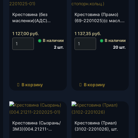
Крестовина (без
Крестовина (Прамо)
масленки)(АДС)
(69-2201025)(с масл.и
(420.469-2201025-01),
стопорн.кольц.), шт.
шт.
1 127,00
руб.
1 137,35
руб.
◉
В наличии
◉
В наличии
2 шт.
20 шт.
В корзину
В корзину
Крестовина (Сызрань/
Крестовина (Триал)
ЗМЗ)(004.21211-
(3102-2201026), шт.
2202025/30) d.28, шт.