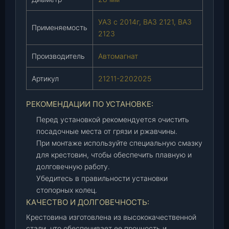
2
3
УАЗ с 2014г, ВАЗ 2121, ВАЗ
(
Применяемость
2123
А
в
Производитель
Автомагнат
т
о
Артикул
21211-2202025
м
а
РЕКОМЕНДАЦИИ ПО УСТАНОВКЕ:
г
Перед установкой рекомендуется очистить
н
посадочные места от грязи и ржавчины.
а
При монтаже используйте специальную смазку
т
для крестовин, чтобы обеспечить плавную и
)
долговечную работу.
(
Убедитесь в правильности установки
2
стопорных колец.
1
КАЧЕСТВО И ДОЛГОВЕЧНОСТЬ:
2
1
Крестовина изготовлена из высококачественной
1
стали, что обеспечивает ее прочность и