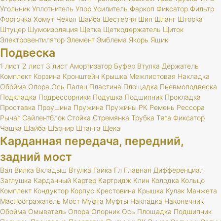
Угольник
Уплотнитель
Упор
Усилитель
Фаркоп
Фиксатор
Фильтр
Форточка
Хомут
Чехол
Шайба
Шестерня
Шип
Шланг
Шторка
Штуцер
Шумоизоляция
Щетка
Щеткодержатель
Щиток
Электровентилятор
Элемент
Эмблема
Якорь
Ящик
Подвеска
1 лист
2 лист
3 лист
Амортизатор
Буфер
Втулка
Держатель
Комплект
Корзина
Кронштейн
Крышка
Межлистовая
Накладка
Обойма
Опора
Ось
Палец
Пластина
Площадка
Пневмоподвеска
Подкладка
Подрессорники
Подушка
Подшипник
Прокладка
Проставка
Проушина
Пружина
Пружины
РК
Ремень
Рессора
Рычаг
Сайлентблок
Стойка
Стремянка
Трубка
Тяга
Фиксатор
Чашка
Шайба
Шарнир
Штанга
Щека
Карданная передача, передний,
задний мост
Вал
Вилка
Вкладыш
Втулка
Гайка
Гл
Главная
Дифференциал
Заглушка
Карданный
Картер
Картридж
Клин
Колодка
Кольцо
Комплект
Кондуктор
Корпус
Крестовина
Крышка
Кулак
Манжета
Маслоотражатель
Мост
Муфта
Муфты
Накладка
Наконечник
Обойма
Омыватель
Опора
Опорник
Ось
Площадка
Подшипник