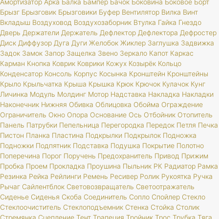
Амортизатор
Арка
Балка
Бампер
Бачок
Боковина
Боковое
Борт
Брызг
Брызговик
Брызговики
Буфер
Вентилятор
Вилка
Винт
Вкладыш
Воздуховод
Воздухозаборник
Втулка
Гайка
Гнездо
Дверь
Держатели
Держатель
Дефлектор
Дефлектора
Дефростер
Диск
Диффузор
Дуга
Дуги
Желобок
Жиклер
Заглушка
Задвижка
Задок
Замок
Запор
Защелка
Звено
Зеркало
Капот
Каркас
Карман
Кнопка
Коврик
Коврики
Кожух
Козырёк
Кольцо
Конденсатор
Консоль
Корпус
Косынка
Кронштейн
Кронштейны
Крыло
Крыльчатка
Крыша
Крышка
Крюк
Крючок
Кулачок
Кунг
Личинка
Модуль
Молдинг
Мотор
Надставка
Накладка
Накладки
Наконечник
Нижняя
Обивка
Облицовка
Обойма
Ограждение
Ограничитель
Окно
Опора
Основание
Ось
Отбойник
Отопитель
Панель
Патрубки
Пепельница
Перегородка
Передок
Петля
Печка
Пистон
Планка
Пластина
Подкрылки
Подкрылок
Подножка
Подножки
Подпятник
Подставка
Подушка
Покрытие
Полотно
Поперечина
Порог
Поручень
Предохранитель
Привод
Прижим
Пробка
Проем
Прокладка
Проушина
Пыльник
РК
Радиатор
Рамка
Резинка
Рейка
Рейлинги
Ремень
Ресивер
Ролик
Рукоятка
Ручка
Рычаг
Сайлентблок
Световозвращатель
Светоотражатель
Сиденье
Сиденья
Скоба
Соединитель
Сопло
Спойлер
Стекло
Стеклоочиститель
Стеклоподъемник
Стенка
Стойка
Столик
Стремянка
Сцепление
Тент
Трапеция
Тройник
Трос
Трубка
Тяга