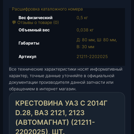
о
в
Расшифровка каталожного номера
а
Вес физический
0,5 кг
р
💬 Отзывы о товаре (0)
а
Объемный вес
0,038 кг
К
Д: 80 мм, Ш: 80 мм,
р
Габариты
В: 30 мм
е
с
Артикул
21211-2202025
т
Все технические характеристики носят информативный
о
характер, точные данные уточняйте в официальной
в
документации производителя данной запчасти или
и
обращением в интернет магазин.
н
а
КРЕСТОВИНА УАЗ С 2014Г
У
А
D.28, ВАЗ 2121, 2123
З
(АВТОМАГНАТ) (21211-
с
2202025), ШТ.
2