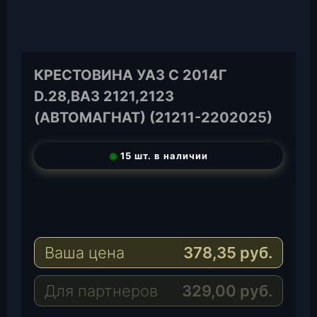
КРЕСТОВИНА УАЗ С 2014Г
D.28,ВАЗ 2121,2123
(АВТОМАГНАТ) (21211-2202025)
◉
15 шт. в наличии
T
e
W
l
h
E
e
a
-
Ваша цена
378,35
руб.
g
t
M
r
s
a
a
A
i
Для партнеров
329,00
руб.
m
p
l
p