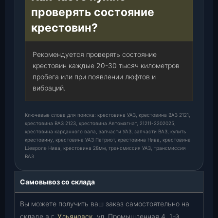
проверять состояние
крестовин?
Рекомендуется проверять состояние
крестовин каждые 20-30 тысяч километров
пробега или при появлении люфтов и
вибраций.
Ключевые слова для поиска: крестовина УАЗ, крестовина ВАЗ 2121,
крестовина ВАЗ 2123, крестовина Автомагнат, 21211-2202025,
крестовина карданного вала, запчасти УАЗ, запчасти ВАЗ, купить
крестовину, крестовина УАЗ Патриот, крестовина Нива, крестовина
Шевроле Нива, крестовина 28мм, трансмиссия УАЗ, трансмиссия
ВАЗ
Самовывоз со склада
Вы можете получить ваш заказ самостоятельно на
складе в г.
Ульяновск
, ул. Промышленная 4, 1-й